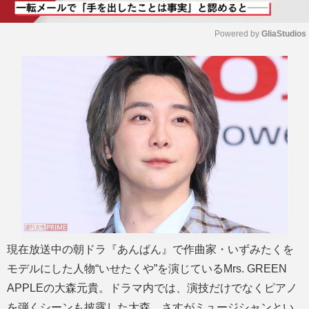
Powered by 
GliaStudios
M
u
t
e
現在放送中の朝ドラ『あんぱん』で作曲家・いずみたくを
モデルにした人物“いせたくや”を演じているMrs. GREEN
APPLEの大森元貴。ドラマ内では、演技だけでなくピアノ
を弾くシーンも披露した大森。さすがミュージシャンとい