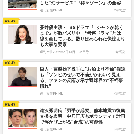
した“幻サービス”『得々ゾーン』の全容
週刊女性PRIME
2時間前
蒼井優主演・TBSドラマ『Tシャツが乾く
まで』が激バズリ中「“考察ドラマ”とは一
線を画している」散りばめられた伏線より
も大事な要素
週刊女性2026年8月18日・25日号
3時間前
巨人・高梨雄平投手に”お泊まり不倫”報道
も「ゾンビのせいで不倫がかわいく見え
る」ファンの反応が示す野球界の“不祥事
慣れ”
週刊女性PRIME
4時間前
滝沢秀明氏「男手が必要」熊本地震の復興
支援を表明、中居正広もボランティア計画
で浮かび上がる“合流”の可能性
週刊女性PRIME
5時間前