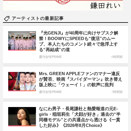
アーティストの最新記事
『光GENJI』が40周年に向けサブスク解
禁！BOOWYにSPEEDも“復活”のムー
ブ、本人たちのコメント続々で急浮上す
る“再結成”の道
週刊女性PRIME
6時間前
Mrs. GREEN APPLEファンのマナー違反
が賛否、映画『スパイダーマン』吹き替え
版上映に「ウェーイ！」の歓声に批判
週刊女性PRIME
7時間前
なにわ男子・長尾謙杜と熱愛報道の元E-
girls・稲垣莉生「犬顔が好き」過去の“半
同棲モデル”との共通点から透ける《一貫
した好み》《2026年8月Choice》