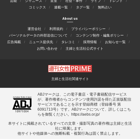
芸能
ジャニーズ
皇室
社会・事件
ライフ
トレンド
コミックス
連載一覧
タグ一覧
無料占い
About us
運営会社
利用規約
プライバシーポリシー
パーソナルデータの外部送信について
コンテンツ制作・編集ポリシー
広告掲載
ニュース提供先
タレコミ
採用情報
お知らせ一覧
お問い合わせ
主婦と生活社公式サイト
主婦と生活社関連サイト
ABJマークは、この電子書店・電子書籍配信サービス
が、著作権者からコンテンツ使用許諾を得た正規版配信
サービスであることを示す登録商標（登録番号 第
6091713号）です。ABJマークについて、詳しくはこち
らを御覧ください。
https://aebs.or.jp/
本サイトに掲載されているすべての⽂章・撮影写真の著作権は主婦と⽣活
社に帰属します。
他サイトや他媒体への無断転載・複製⾏為は固く禁⽌します。