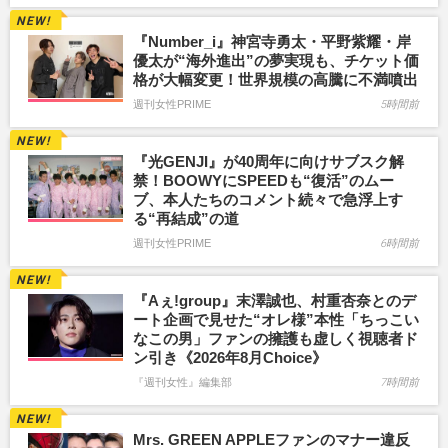
『Number_i』神宮寺勇太・平野紫耀・岸
優太が“海外進出”の夢実現も、チケット価
格が大幅変更！世界規模の高騰に不満噴出
週刊女性PRIME
5時間前
『光GENJI』が40周年に向けサブスク解
禁！BOOWYにSPEEDも“復活”のムー
ブ、本人たちのコメント続々で急浮上す
る“再結成”の道
週刊女性PRIME
6時間前
『Aぇ!group』末澤誠也、村重杏奈とのデ
ート企画で見せた“オレ様”本性「ちっこい
なこの男」ファンの擁護も虚しく視聴者ド
ン引き《2026年8月Choice》
『週刊女性』編集部
7時間前
Mrs. GREEN APPLEファンのマナー違反