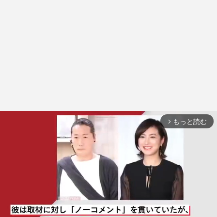
もっと読む
arrow_forward_ios