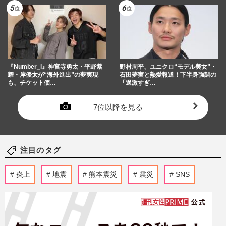
『Number_i』神宮寺勇太・平野紫
野村周平、ユニクロ“モデル美女”・
耀・岸優太が“海外進出”の夢実現
石田夢実と熱愛報道！下半身強調の
も、チケット価…
「過激すぎ…
7位以降を見る
注目のタグ
炎上
地震
熊本震災
震災
SNS