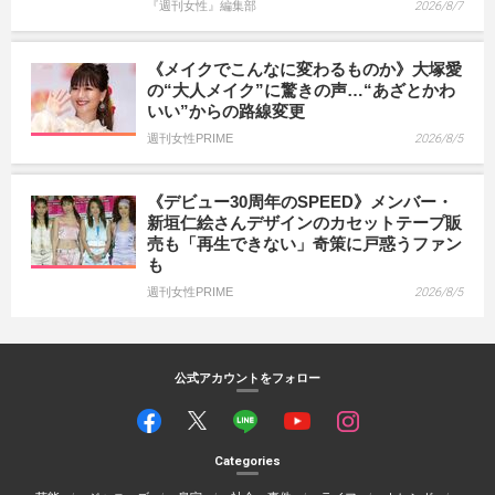
『週刊女性』編集部
2026/8/7
《メイクでこんなに変わるものか》大塚愛
の“大人メイク”に驚きの声…“あざとかわ
いい”からの路線変更
週刊女性PRIME
2026/8/5
《デビュー30周年のSPEED》メンバー・
新垣仁絵さんデザインのカセットテープ販
売も「再生できない」奇策に戸惑うファン
も
週刊女性PRIME
2026/8/5
公式アカウントをフォロー
Categories