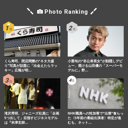
Photo Ranking
くら寿司、閉店間際の“ネタ大盛
小栗旬の“非公表長女”が顔隠しデビ
り”写真が話題に「出会えたらラッ
ュー、透ける山田優の「スーパーモ
キー」広報が明…
デルに」野…
滝沢秀明、ジャニーズ社員に「企画
NHK職員への性加害で“出禁”食らっ
5つ出して」目指すビジネスモデル
た〈5年前の番組出演者〉特定が進
は『米津玄師…
むも、ネット…