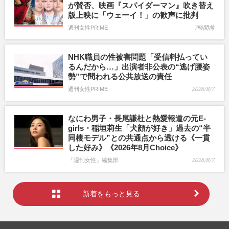
が賛否、映画『スパイダーマン』吹き替え
版上映に「ウェーイ！」の歓声に批判
週刊女性PRIME
7時間前
NHK職員の性被害問題「受信料払ってい
るんだから…」出演者非公表の“逃げ腰姿
勢”で問われる公共放送の責任
週刊女性PRIME
2026/8/7
なにわ男子・長尾謙杜と熱愛報道の元E-
girls・稲垣莉生「犬顔が好き」過去の“半
同棲モデル”との共通点から透ける《一貫
した好み》《2026年8月Choice》
『週刊女性』編集部
2026/8/7
新着をもっと見る