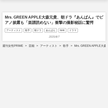
Mrs. GREEN APPLE大森元貴、朝ドラ『あんぱん』でピ
アノ披露も「楽譜読めない」衝撃の撮影秘話に驚愕
アーティスト
歌手
朝ドラ
あんぱん
NHK
ドラマ
2025/8/7
週刊女性PRIME
芸能
アーティスト
歌手
Mrs. GREEN AP