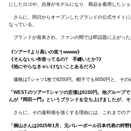
にしたロゴや、自身がモデルになり、商品を着用したショ
さらに、同日からオープンしたブランドの公式サイトには
なっている。
ブランドが発表され、ファンの間では即話題に上がった
《ツアーTより高いの笑うwwww》
《そんないい布使ってるの? 手縫いとか?》
《他にやらなきゃいけないことあるだろ》
価格はTシャツ1枚で8250円。帽子でも6050円と、そ
「WEST.のツアーTシャツの定価は6150円。他グループ
んが『岡田一門』というブランドを立ち上げましたが、それ
さらに、その違和感を強くする理由には、これまでのア
「桐山さんは2025年1月、元バレーボール日本代表の