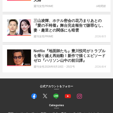
週刊女性PRIME
6時間前
三山凌輝、ホテル密会の花乃まりあとの
『愛の不時着』舞台完走報告で謝罪なし、
妻・趣里との関係にも暗雲
週刊女性PRIME
2026/8/5
Netflix『地面師たち』豊川悦司がトラブル
を乗り越え再始動！新作で描くエピソード
ゼロ『ハリソン山中の前日譚』
週刊女性2026年8月18日・25日号
2026/8/4
公式アカウントをフォロー
Categories