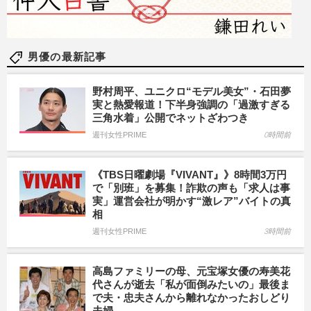
男優の最新記事
野村周平、ユニクロ“モデル美女”・石田夢
実と熱愛報道！下半身強調の「過激すぎる
三角水着」公開でネットざわつき
週刊女性PRIME
0時間前
《TBS日曜劇場『VIVANT』》8時間3万円
で「別班」を募集！詐欺の声も「求人は事
実」運営会社が明かす“激レア”バイトの真
相
週刊女性PRIME
3時間前
高島ファミリーの母、元宝塚女優の寿美花
代さんが逝去「私が面倒みたいの」最後ま
で夫・忠夫さんから離れなかったおしどり
夫婦