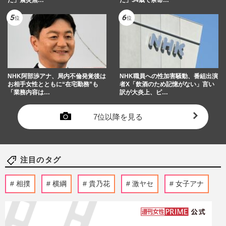
NHK阿部渉アナ、局内不倫発覚後は
NHK職員への性加害騒動、番組出演
お相手女性とともに“在宅勤務”も
者X「飲酒のため記憶がない」言い
「業務内容は…
訳が大炎上、ピ…
7位以降を見る
注目のタグ
相撲
横綱
貴乃花
激ヤセ
女子アナ