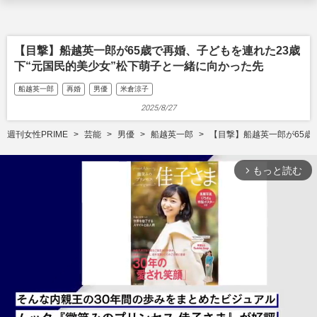
【目撃】船越英一郎が65歳で再婚、子どもを連れた23歳
下“元国民的美少女”松下萌子と一緒に向かった先
船越英一郎
再婚
男優
米倉涼子
2025/8/27
週刊女性PRIME
芸能
男優
船越英一郎
【目撃】船越英一郎が65歳
もっと読む
arrow_forward_ios