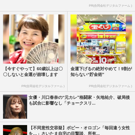
PR(合同会社デジタルファーム )
【今すぐやって】60歳以上は〇
金運下げるの絶対やめて！9割が
〇しないと金運が崩壊します
知らない“貯金術”
PR(合同会社デジタルファーム )
PR(合同会社デジタルファーム )
女優・川口春奈の“元カレ”格闘家・矢地祐介、破局後
も試合に影響なし「チョークスリ...
【不同意性交容疑】ボビー・オロゴン「毎回違う女性
を…」さいたま自宅の目撃談、所有...