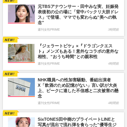
元TBSアナウンサー・田中みな実、妊娠発
表後初の公の場に「背中パックリ大胆ドレ
ス」で登場、ママでも変わらぬ“美への執
念”
週刊女性PRIME
3時間前
『ジェラートピケ』×『ドラゴンクエス
ト』メンズもある！意外なコラボの意外な
相性、“おうち時間”との親和性
週刊女性PRIME
4時間前
NHK職員への性加害騒動、番組出演者
X「飲酒のため記憶がない」言い訳が大炎
上、ピークに達した不信感と二次被害の懸
念
週刊女性PRIME
4時間前
SixTONES田中樹のプライベートLINEと
写真が流出で流れ弾を食らった“優等生ジ