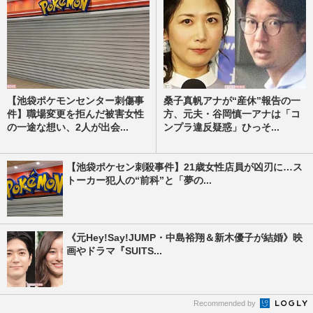
【池袋ポケモンセンター刺傷事
桑子真帆アナが“産休”報告の一
件】職場変更を拒んだ被害女性
方、元夫・谷岡慎一アナは「コ
の一途な想い、2人が出会...
ンプラ違反疑惑」ひっそ...
【池袋ポケセン刺殺事件】21歳女性店員が凶刃に…ス
トーカー犯人の“前科”と「夢の...
《元Hey!Say!JUMP・中島裕翔＆新木優子が結婚》映
画やドラマ『SUITS...
Recommended by