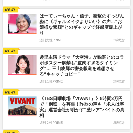
ぱーてぃーちゃん・信子、衝撃のすっぴん
姿に《ギャルメイクよりいい》の声…“お
嬢様な素顔”とのギャップで好感度爆上が
り
週刊女性PRIME
1時間前
趣里主演ドラマ『大空港』が税関とのコラ
ボポスター解禁も“皮肉すぎるタイミン
グ”… 三山凌輝の密会報道を連想させ
る“キャッチコピー”
週刊女性PRIME
2時間前
《TBS日曜劇場『VIVANT』》8時間3万円
で「別班」を募集！詐欺の声も「求人は事
実」運営会社が明かす“激レア”バイトの真
相
週刊女性PRIME
3時間前