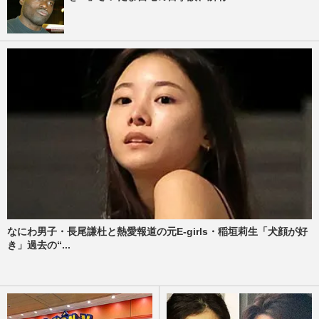
なにわ男子・長尾謙杜と熱愛報道の元E-girls・稲垣莉生「犬顔が好
き」過去の“...