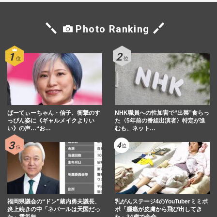
Photo Ranking
ぱーてぃーちゃん・信子、衝撃のす
NHK職員への性加害で“出禁”食らっ
っぴん姿に《ギャルメイクよりい
た〈5年前の番組出演者〉特定が進
い》の声…“お…
むも、ネット…
福岡県議会の“ドン”蔵内勇夫議長、
乳がんステージ4のYouTuberミミポ
炎上続きの中「ネパールは天国だっ
ポ「腫瘍が皮膚から飛び出してき
た」震災無…
た」34歳で余命…