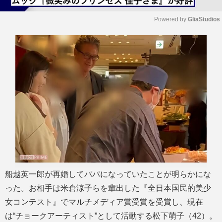
Powered by 
GliaStudios
M
u
t
e
船越英一郎が再婚してパパになっていたことが明らかにな
った。お相手は米倉涼子らを輩出した『全日本国民的美少
女コンテスト』でマルチメディア賞受賞を受賞し、現在
は“チョークアーティスト”として活動する松下萌子（42）。