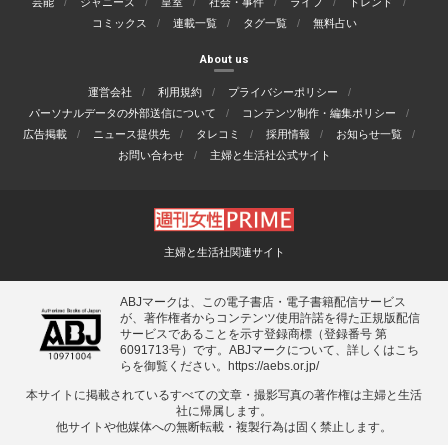
芸能
ジャニーズ
皇室
社会・事件
ライフ
トレンド
コミックス
連載一覧
タグ一覧
無料占い
About us
運営会社
利用規約
プライバシーポリシー
パーソナルデータの外部送信について
コンテンツ制作・編集ポリシー
広告掲載
ニュース提供先
タレコミ
採用情報
お知らせ一覧
お問い合わせ
主婦と生活社公式サイト
主婦と生活社関連サイト
ABJマークは、この電子書店・電子書籍配信サービス
が、著作権者からコンテンツ使用許諾を得た正規版配信
サービスであることを示す登録商標（登録番号 第
6091713号）です。ABJマークについて、詳しくはこち
らを御覧ください。
https://aebs.or.jp/
本サイトに掲載されているすべての⽂章・撮影写真の著作権は主婦と⽣活
社に帰属します。
他サイトや他媒体への無断転載・複製⾏為は固く禁⽌します。