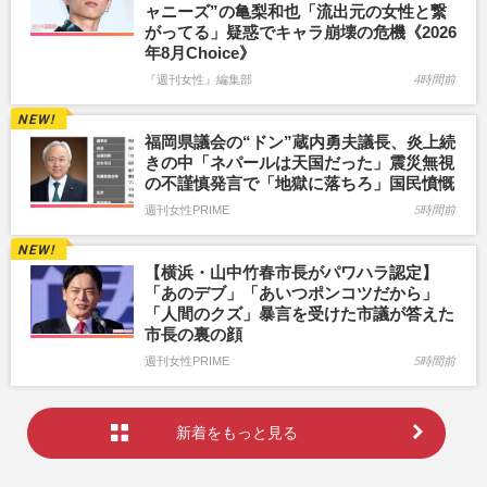
ャニーズ”の亀梨和也「流出元の女性と繋
がってる」疑惑でキャラ崩壊の危機《2026
年8月Choice》
『週刊女性』編集部
4時間前
福岡県議会の“ドン”蔵内勇夫議長、炎上続
きの中「ネパールは天国だった」震災無視
の不謹慎発言で「地獄に落ちろ」国民憤慨
週刊女性PRIME
5時間前
【横浜・山中竹春市長がパワハラ認定】
「あのデブ」「あいつポンコツだから」
「人間のクズ」暴言を受けた市議が答えた
市長の裏の顔
週刊女性PRIME
5時間前
新着をもっと見る