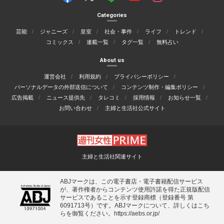
Categories
芸能
ジャニーズ
皇室
社会・事件
ライフ
トレンド
コミックス
連載一覧
タグ一覧
無料占い
About us
運営会社
利用規約
プライバシーポリシー
パーソナルデータの外部送信について
コンテンツ制作・編集ポリシー
広告掲載
ニュース提供先
タレコミ
採用情報
お知らせ一覧
お問い合わせ
主婦と生活社公式サイト
主婦と生活社関連サイト
ABJマークは、この電子書店・電子書籍配信サービス
が、著作権者からコンテンツ使用許諾を得た正規版配信
サービスであることを示す登録商標（登録番号 第
6091713号）です。ABJマークについて、詳しくはこち
らを御覧ください。
https://aebs.or.jp/