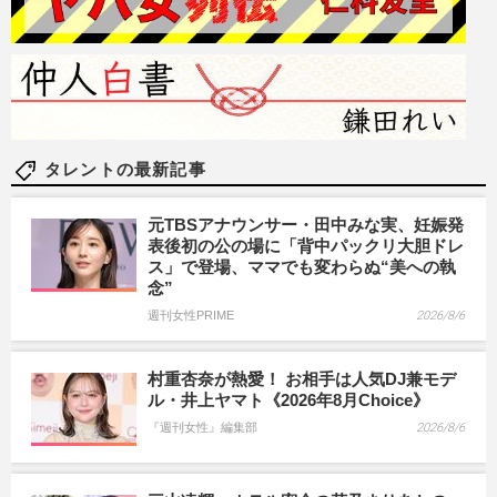
タレントの最新記事
元TBSアナウンサー・田中みな実、妊娠発
表後初の公の場に「背中パックリ大胆ドレ
ス」で登場、ママでも変わらぬ“美への執
念”
週刊女性PRIME
2026/8/6
村重杏奈が熱愛！ お相手は人気DJ兼モデ
ル・井上ヤマト《2026年8月Choice》
『週刊女性』編集部
2026/8/6