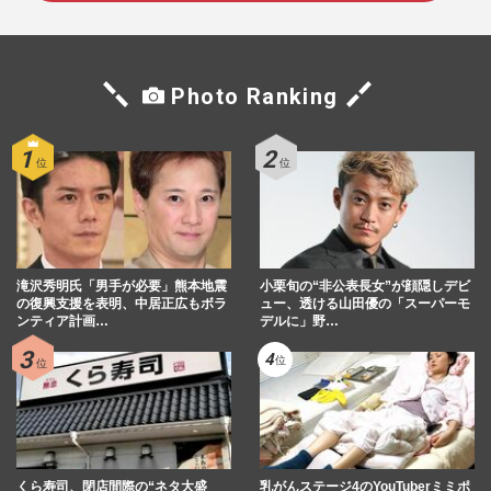
Photo Ranking
滝沢秀明氏「男手が必要」熊本地震
小栗旬の“非公表長女”が顔隠しデビ
の復興支援を表明、中居正広もボラ
ュー、透ける山田優の「スーパーモ
ンティア計画…
デルに」野…
くら寿司、閉店間際の“ネタ大盛
乳がんステージ4のYouTuberミミポ