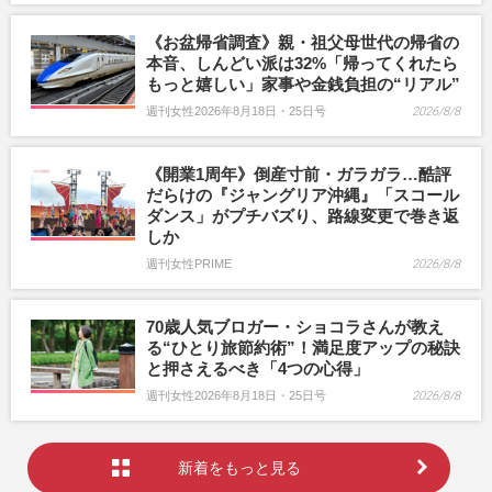
《お盆帰省調査》親・祖父母世代の帰省の
本音、しんどい派は32%「帰ってくれたら
もっと嬉しい」家事や金銭負担の“リアル”
週刊女性2026年8月18日・25日号
2026/8/8
《開業1周年》倒産寸前・ガラガラ…酷評
だらけの『ジャングリア沖縄』「スコール
ダンス」がプチバズり、路線変更で巻き返
しか
週刊女性PRIME
2026/8/8
70歳人気ブロガー・ショコラさんが教え
る“ひとり旅節約術”！満足度アップの秘訣
と押さえるべき「4つの心得」
週刊女性2026年8月18日・25日号
2026/8/8
新着をもっと見る