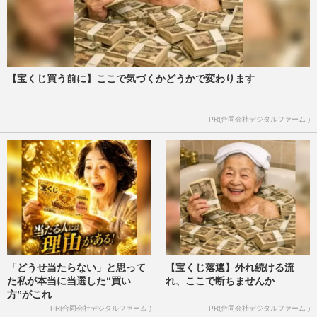
【宝くじ買う前に】ここで気づくかどうかで変わります
PR(合同会社デジタルファーム )
「どうせ当たらない」と思って
【宝くじ落選】外れ続ける流
た私が本当に当選した“買い
れ、ここで断ちませんか
方”がこれ
PR(合同会社デジタルファーム )
PR(合同会社デジタルファーム )