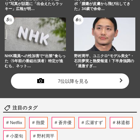
り”写真が話題に「出会えたらラッ
ポ「腫瘍が皮膚から飛び出してき
キー」広報が明…
た」34歳で余命…
NHK職員への性加害で“出禁”食らっ
野村周平、ユニクロ“モデル美女”・
た〈5年前の番組出演者〉特定が進
石田夢実と熱愛報道！下半身強調の
むも、ネット…
「過激すぎ…
7位以降を見る
注目のタグ
Netflix
熱愛
蒼井優
広瀬すず
林遣都
小栗旬
野村周平