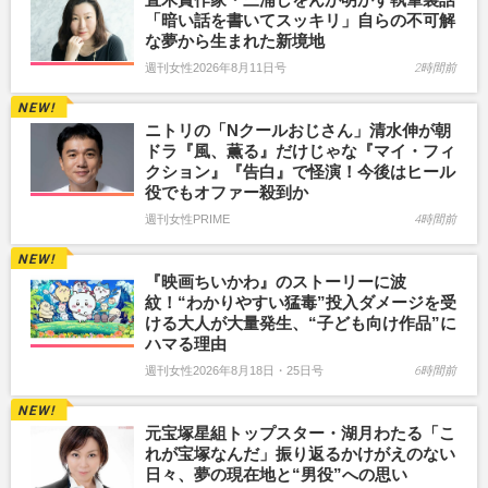
「暗い話を書いてスッキリ」自らの不可解
な夢から生まれた新境地
週刊女性2026年8月11日号
2時間前
ニトリの「Nクールおじさん」清水伸が朝
ドラ『風、薫る』だけじゃな『マイ・フィ
クション』『告白』で怪演！今後はヒール
役でもオファー殺到か
週刊女性PRIME
4時間前
『映画ちいかわ』のストーリーに波
紋！“わかりやすい猛毒”投入ダメージを受
ける大人が大量発生、“子ども向け作品”に
ハマる理由
週刊女性2026年8月18日・25日号
6時間前
元宝塚星組トップスター・湖月わたる「こ
れが宝塚なんだ」振り返るかけがえのない
日々、夢の現在地と“男役”への思い