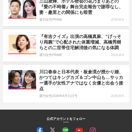
三山凌輝、ホテル密会の花乃まりあとの
『愛の不時着』舞台完走報告で謝罪なし、
妻・趣里との関係にも暗雲
週刊女性PRIME
2026/8/5
『有吉クイズ』出演の高橋真麻、“げっそ
り両腕”で心配された体重増減、高橋秀樹
らとの二世帯住宅解消後の気になる体調
週刊女性PRIME
2026/8/4
川口春奈と日本代表・板倉滉が授かり婚、
かつてはキングカズ＆ゴン中山も…サッカ
ー選手が女性アナではなく女優と出会う接
点
週刊女性2026年8月11日号
2026/8/4
公式アカウントをフォロー