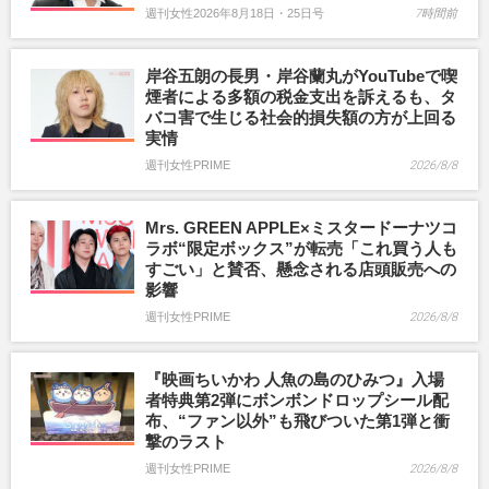
週刊女性2026年8月18日・25日号
7時間前
岸谷五朗の長男・岸谷蘭丸がYouTubeで喫
煙者による多額の税金支出を訴えるも、タ
バコ害で生じる社会的損失額の方が上回る
実情
週刊女性PRIME
2026/8/8
Mrs. GREEN APPLE×ミスタードーナツコ
ラボ“限定ボックス”が転売「これ買う人も
すごい」と賛否、懸念される店頭販売への
影響
週刊女性PRIME
2026/8/8
『映画ちいかわ 人魚の島のひみつ』入場
者特典第2弾にボンボンドロップシール配
布、“ファン以外”も飛びついた第1弾と衝
撃のラスト
週刊女性PRIME
2026/8/8