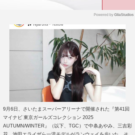
Powered by 
GliaStudios
M
u
t
e
9月6日、さいたまスーパーアリーナで開催された『第41回
マイナビ 東京ガールズコレクション 2025
AUTUMN/WINTER』（以下、TGC）で中条あやみ、三吉彩
花、池田エライザら一流モデルがランウェイを歩いた。そ