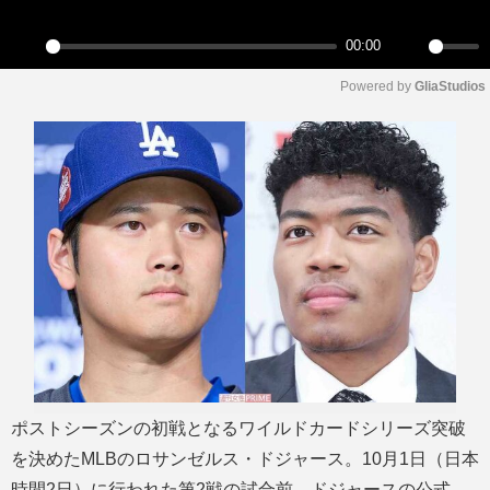
y
00:00
P
M
Powered by 
GliaStudios
l
u
a
t
y
e
ポストシーズンの初戦となるワイルドカードシリーズ突破
を決めたMLBのロサンゼルス・ドジャース。10月1日（日本
時間2日）に行われた第2戦の試合前、ドジャースの公式