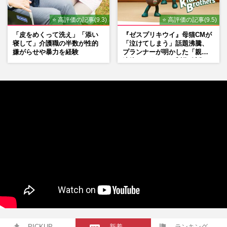
⭐ 高評価の記事(9.3)
⭐ 高評価の記事(9.5)
「皮をめくって洗え」「添い
『ゼスプリキウイ』母猫CMが
寝して」介護職の半数が性的
「泣けてしまう」話題沸騰、
嫌がらせや暴力を経験
プランナーが明かした「親に
連絡したくなる」制作秘話
PICKUP
新着
ランキング