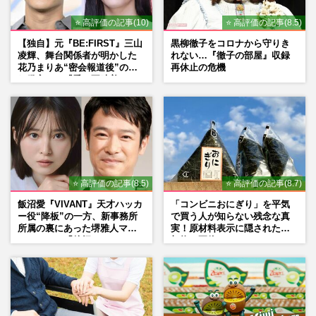
⭐ 高評価の記事(10)
⭐ 高評価の記事(8.5)
【独自】元『BE:FIRST』三山
黒柳徹子をコロナから守りき
凌輝、舞台関係者が明かした
れない…『徹子の部屋』収録
花乃まりあ“密会報道後”の呆
再休止の危機
れ発言と、『愛の不時着』の
劇場が答えた共演舞台の行方
⭐ 高評価の記事(8.5)
⭐ 高評価の記事(8.7)
飯沼愛『VIVANT』天才ハッカ
「コンビニおにぎり」を平気
ー役“降板”の一方、新事務所
で買う人が知らない残念な真
所属の裏にあった堺雅人マネ
実！原材料表示に隠された添
ージャーの「後押し」
加物の正体