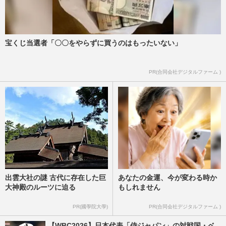
宝くじ当選者「〇〇をやらずに買うのはもったいない」
PR(合同会社デジタルファーム )
出雲大社の謎 古代に存在した巨
あなたの金運、今が変わる時か
大神殿のルーツに迫る
もしれません
PR(國學院大學)
PR(合同会社デジタルファーム )
【WBC2026】日本代表「侍ジャパン」の対戦国・ベ