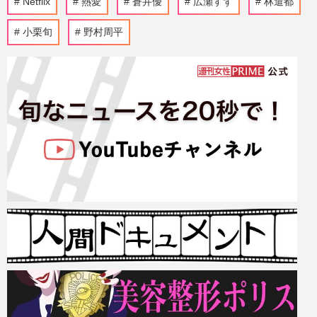
Netflix
熱愛
蒼井優
広瀬すず
林遣都
小栗旬
野村周平