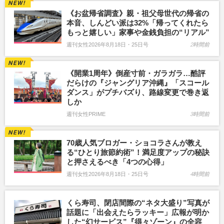
《お盆帰省調査》親・祖父母世代の帰省の
本音、しんどい派は32%「帰ってくれたら
もっと嬉しい」家事や金銭負担の“リアル”
週刊女性2026年8月18日・25日号
2時間前
《開業1周年》倒産寸前・ガラガラ…酷評
だらけの『ジャングリア沖縄』「スコール
ダンス」がプチバズり、路線変更で巻き返
しか
週刊女性PRIME
3時間前
70歳人気ブロガー・ショコラさんが教え
る“ひとり旅節約術”！満足度アップの秘訣
と押さえるべき「4つの心得」
週刊女性2026年8月18日・25日号
4時間前
くら寿司、閉店間際の“ネタ大盛り”写真が
話題に「出会えたらラッキー」広報が明か
した“幻サービス”『得々ゾーン』の全容