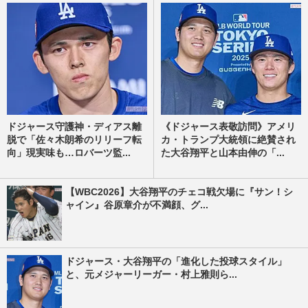
ドジャース守護神・ディアス離
《ドジャース表敬訪問》アメリ
脱で「佐々木朗希のリリーフ転
カ・トランプ大統領に絶賛され
向」現実味も…ロバーツ監...
た大谷翔平と山本由伸の「...
【WBC2026】大谷翔平のチェコ戦欠場に『サン！シ
ャイン』谷原章介が不満顔、グ...
ドジャース・大谷翔平の「進化した投球スタイル」
と、元メジャーリーガー・村上雅則ら...