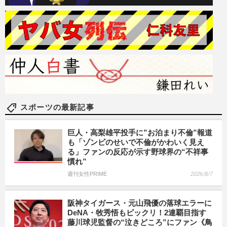
スポーツの最新記事
巨人・高梨雄平投手に”お泊まり不倫”報道
も「ゾンビのせいで不倫がかわいく見え
る」ファンの反応が示す野球界の“不祥事
慣れ”
週刊女性PRIME
2026/8/7
阪神タイガース・元山飛優の落球エラーに
DeNA・牧秀悟もビックリ！2連覇目指す
藤川球児監督の“泣きどころ”にファン《鳥