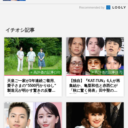
Recommended by
イチオシ記事
⭐ 高評価の記事(10)
⭐ 高評価の記事(8.7)
天皇ご一家が2年連続ご着用、
【独自】『KAT-TUN』6人が再
愛子さまの“5500円かりゆし”
集結か、亀梨和也と赤西仁が
製造元が明かす驚きの反響
「秋に驚く発表」田中聖の刑
「まさかうちの商品とは…」
期満了と重なる“匂わせ”では
ない理由