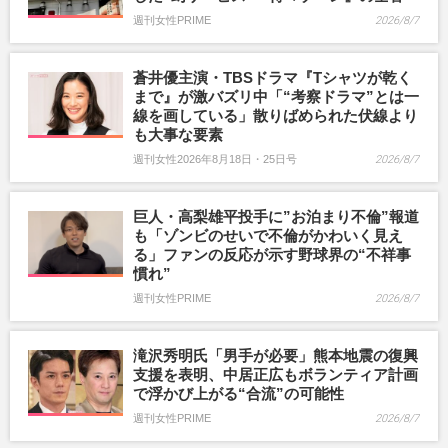
週刊女性PRIME
2026/8/7
蒼井優主演・TBSドラマ『Tシャツが乾く
まで』が激バズリ中「“考察ドラマ”とは一
線を画している」散りばめられた伏線より
も大事な要素
週刊女性2026年8月18日・25日号
2026/8/7
巨人・高梨雄平投手に”お泊まり不倫”報道
も「ゾンビのせいで不倫がかわいく見え
る」ファンの反応が示す野球界の“不祥事
慣れ”
週刊女性PRIME
2026/8/7
滝沢秀明氏「男手が必要」熊本地震の復興
支援を表明、中居正広もボランティア計画
で浮かび上がる“合流”の可能性
週刊女性PRIME
2026/8/7