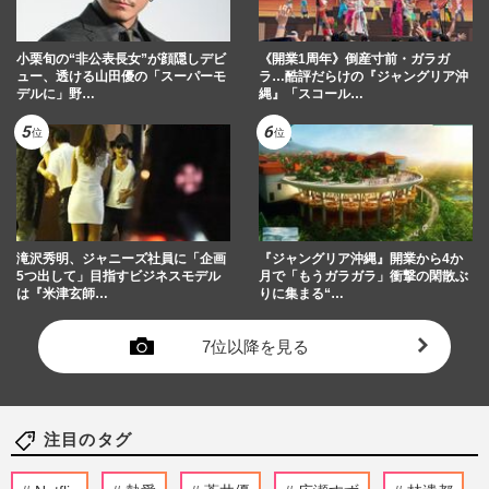
小栗旬の“非公表長女”が顔隠しデビ
《開業1周年》倒産寸前・ガラガ
ュー、透ける山田優の「スーパーモ
ラ…酷評だらけの『ジャングリア沖
デルに」野…
縄』「スコール…
滝沢秀明、ジャニーズ社員に「企画
『ジャングリア沖縄』開業から4か
5つ出して」目指すビジネスモデル
月で「もうガラガラ」衝撃の閑散ぶ
は『米津玄師…
りに集まる“…
7位以降を見る
注目のタグ