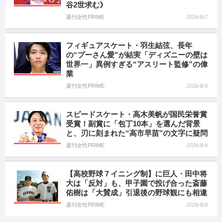
谷2世求む》
週刊女性PRIME
2026/8/7
フィギュアスケート・羽生結弦、長年
の“プーさん愛”が結実「ディズニーの壁は
世界一」異例すぎる“アスリート監修”の偉
業
週刊女性PRIME
2026/8/6
スピードスケート・高木美帆が国民栄誉賞
受賞！副賞に「包丁10本」を選んだ背景
と、刃に刻まれた“高市早苗”の文字に疑問
週刊女性PRIME
2026/8/6
【高校野球７イニング制】に巨人・田中将
大は「反対」も、甲子園で投げ合った斎藤
佑樹は「大賛成」引退後の野球観にも相違
週刊女性PRIME
2026/8/6