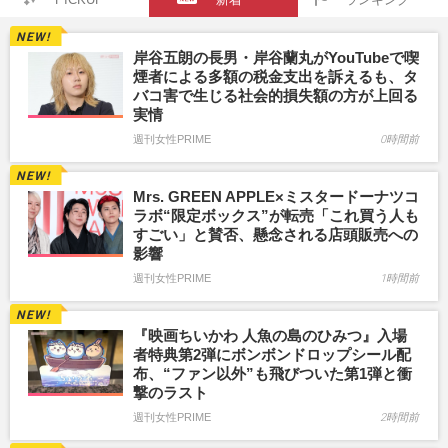
岸谷五朗の長男・岸谷蘭丸がYouTubeで喫
煙者による多額の税金支出を訴えるも、タ
バコ害で生じる社会的損失額の方が上回る
実情
週刊女性PRIME
0時間前
Mrs. GREEN APPLE×ミスタードーナツコ
ラボ“限定ボックス”が転売「これ買う人も
すごい」と賛否、懸念される店頭販売への
影響
週刊女性PRIME
1時間前
『映画ちいかわ 人魚の島のひみつ』入場
者特典第2弾にボンボンドロップシール配
布、“ファン以外”も飛びついた第1弾と衝
撃のラスト
週刊女性PRIME
2時間前