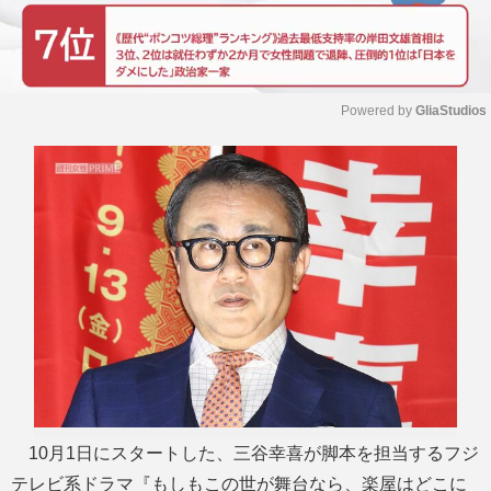
Powered by 
GliaStudios
M
u
t
e
10月1日にスタートした、三谷幸喜が脚本を担当するフジ
テレビ系ドラマ『もしもこの世が舞台なら、楽屋はどこに