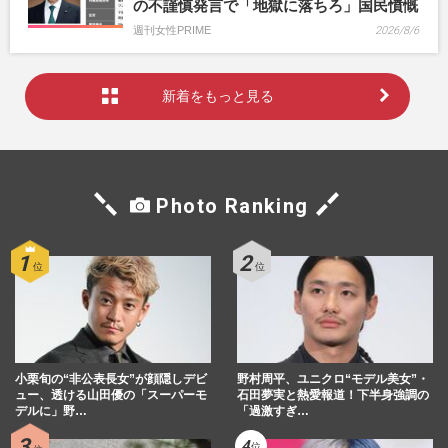
の不謹慎発言で「地獄に落ちろ」国民憤慨
週刊女性PRIME
2026/8/6
新着をもっと見る
Photo Ranking
小栗旬の“非公表長女”が顔隠しデビ
野村周平、ユニクロ“モデル美女”・
ュー、透ける山田優の「スーパーモ
石田夢実と熱愛報道！下半身強調の
デルに」野…
「過激すぎ…