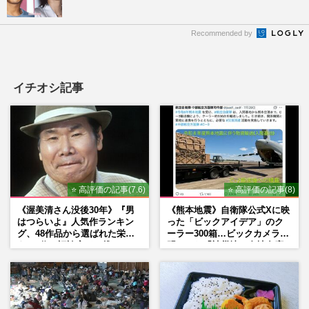
Recommended by
イチオシ記事
⭐ 高評価の記事(7.6)
⭐ 高評価の記事(8)
《渥美清さん没後30年》『男
《熊本地震》自衛隊公式Xに映
はつらいよ』人気作ランキン
った「ビックアイデア」のク
グ、48作品から選ばれた栄え
ーラー300箱…ビックカメラが
ある1位と評論家イチ推し
明かした「被災地に自社在庫
の“神作”は
提供」の真相