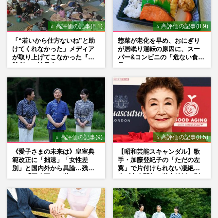
⭐ 高評価の記事(8.1)
⭐ 高評価の記事(8.9)
「“若いから仕方ないね”と助
惣菜が老化を早め、おにぎり
けてくれなかった」メディア
が居眠り運転の原因に、スー
が取り上げてこなかった『避
パー&コンビニの「危ない食
難所での性暴力』
品」
⭐ 高評価の記事(9)
⭐ 高評価の記事(8.5)
《愛子さまの未来は》皇室典
【昭和芸能スキャンダル】歌
範改正に「拙速」「女性差
手・加藤登紀子の「ただの左
別」と国内外から異論…残さ
翼」で片付けられない凄絶半
れた「再改正」の道
生《東大闘争、獄中結婚、別
荘で内ゲバ事件》