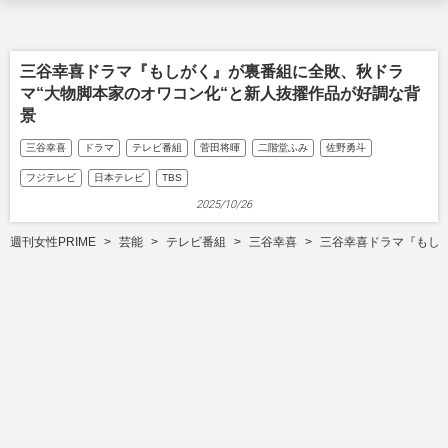
三谷幸喜ドラマ『もしがく』が裏番組に全敗、秋ドラ
マ“大物脚本家のオワコン化“と新人抜擢作品が好調な背
景
三谷幸喜
ドラマ
テレビ番組
菅田将暉
二階堂ふみ
佐野勇斗
フジテレビ
日本テレビ
TBS
2025/10/26
週刊女性PRIME
芸能
テレビ番組
三谷幸喜
三谷幸喜ドラマ『もし