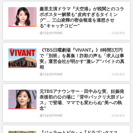
趣里主演ドラマ『大空港』が税関とのコラ
ボポスター解禁も“皮肉すぎるタイミン
グ”… 三山凌輝の密会報道を連想させ
る“キャッチコピー”
週刊女性PRIME
2026/8/6
《TBS日曜劇場『VIVANT』》8時間3万円
で「別班」を募集！詐欺の声も「求人は事
実」運営会社が明かす“激レア”バイトの真
相
週刊女性PRIME
2026/8/6
元TBSアナウンサー・田中みな実、妊娠発
表後初の公の場に「背中パックリ大胆ドレ
ス」で登場、ママでも変わらぬ“美への執
念”
週刊女性PRIME
2026/8/6
『ジェラートピケ』×『ドラゴンクエス