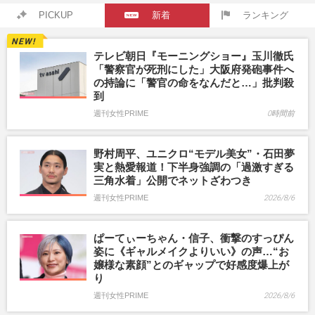
PICKUP
新着
ランキング
テレビ朝日『モーニングショー』玉川徹氏
「警察官が死刑にした」大阪府発砲事件へ
の持論に「警官の命をなんだと…」批判殺
到
週刊女性PRIME
0時間前
野村周平、ユニクロ“モデル美女”・石田夢
実と熱愛報道！下半身強調の「過激すぎる
三角水着」公開でネットざわつき
週刊女性PRIME
2026/8/6
ぱーてぃーちゃん・信子、衝撃のすっぴん
姿に《ギャルメイクよりいい》の声…“お
嬢様な素顔”とのギャップで好感度爆上が
り
週刊女性PRIME
2026/8/6