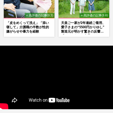
⭐ 高評価の記事(9.3)
⭐ 高評価の記事(8.6)
「皮をめくって洗え」「添い
天皇ご一家が2年連続ご着用、
寝して」介護職の半数が性的
愛子さまの“5500円かりゆし”
嫌がらせや暴力を経験
製造元が明かす驚きの反響
「まさかうちの商品とは…」