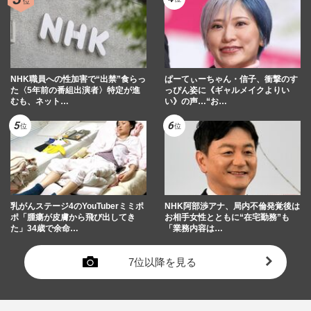
NHK職員への性加害で“出禁”食らっ
ぱーてぃーちゃん・信子、衝撃のす
た〈5年前の番組出演者〉特定が進
っぴん姿に《ギャルメイクよりい
むも、ネット…
い》の声…“お…
乳がんステージ4のYouTuberミミポ
NHK阿部渉アナ、局内不倫発覚後は
ポ「腫瘍が皮膚から飛び出してき
お相手女性とともに“在宅勤務”も
た」34歳で余命…
「業務内容は…
7位以降を見る