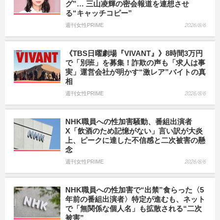
グ”… 三山凌輝の密会報道を連想させ
る“キャッチコピー”
週刊女性PRIME
2026/8/6
《TBS日曜劇場『VIVANT』》8時間3万円
で「別班」を募集！詐欺の声も「求人は事
実」運営会社が明かす“激レア”バイトの真
相
週刊女性PRIME
2026/8/6
NHK職員への性加害騒動、番組出演者
X「飲酒のため記憶がない」言い訳が大炎
上、ピークに達した不信感と二次被害の懸
念
週刊女性PRIME
2026/8/6
NHK職員への性加害で“出禁”食らった〈5
年前の番組出演者〉特定が進むも、ネット
で「無関係な個人名」も拡散される“二次
被害”