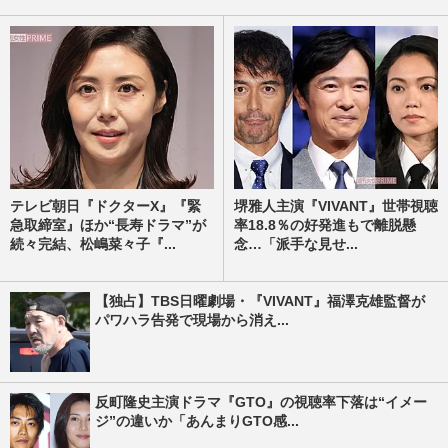
テレビ朝日『ドクターX』『緊
堺雅人主演『VIVANT』世帯視聴
急取締室』ほか“長寿ドラマ”が
率18.8％の好発進もで離脱懸
続々完結、松嶋菜々子『...
念…「派手な見せ...
【独占】TBS日曜劇場・『VIVANT』福澤克雄監督が
パワハラ告発で現場から消え...
反町隆史主演ドラマ『GTO』の視聴率下落は“イメー
ジ”の違いか「あんまりGTO感...