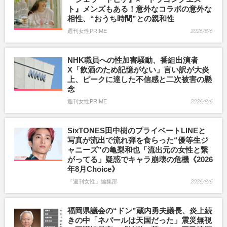
ト』メンズもある！意外なコラボの意外な
相性、“おうち時間”との親和性
週刊女性PRIME
2026/8/6
NHK職員への性加害騒動、番組出演者
X「飲酒のため記憶がない」言い訳が大炎
上、ピークに達した不信感と二次被害の懸
念
週刊女性PRIME
2026/8/6
SixTONES田中樹のプライベートLINEと
写真が流出で流れ弾を食らった“優等生ジ
ャニーズ”の亀梨和也「流出元の女性と繋
がってる」疑惑でキャラ崩壊の危機《2026
年8月Choice》
『週刊女性』編集部
2026/8/6
福岡県議会の“ドン”蔵内勇夫議長、炎上続
きの中「ネパールは天国だった」震災無視