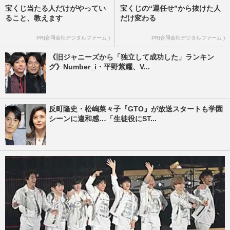
宝くじ当たる人だけがやってい
宝くじの“運任せ”から抜けた人
ること、教えます
だけ変わる
PR(合同会社デジタルファーム )
PR(合同会社デジタルファーム )
《旧ジャニーズから「独立して成功した」ランキン
グ》Number_i・平野紫耀、V...
反町隆史・松嶋菜々子『GTO』が放送スタートも学園
シーンに違和感…「生徒役にST...