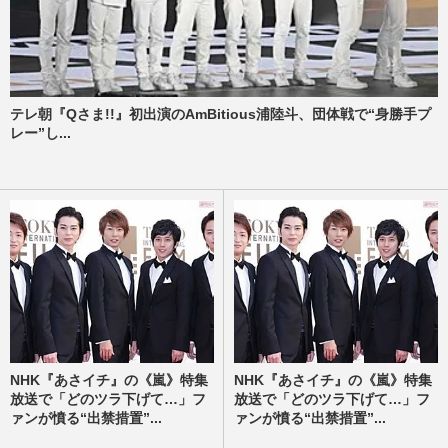
テレ朝『Qさま!!』初出演のAmBitious浦陸斗、団体戦で“身勝手プ
レー”し...
NHK『あさイチ』の《嵐》特集
NHK『あさイチ』の《嵐》特集
放送で「どのツラ下げて…」フ
放送で「どのツラ下げて…」フ
ァンが憤る“出禁措置”...
ァンが憤る“出禁措置”...