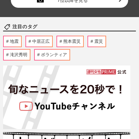
7位以降を見る
注目のタグ
地震
中居正広
熊本震災
震災
滝沢秀明
ボランティア