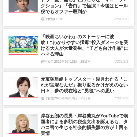
クション』『告白』で怪演！今後はヒール
役でもオファー殺到か
週刊女性PRIME
2026/8/8
『映画ちいかわ』のストーリーに波
紋！“わかりやすい猛毒”投入ダメージを受
ける大人が大量発生、“子ども向け作品”に
ハマる理由
週刊女性2026年8月18日・25日号
2026/8/8
元宝塚星組トップスター・湖月わたる「こ
れが宝塚なんだ」振り返るかけがえのない
日々、夢の現在地と“男役”への思い
週刊女性2026年8月18日・25日号
2026/8/8
岸谷五朗の長男・岸谷蘭丸がYouTubeで喫
煙者による多額の税金支出を訴えるも、タ
バコ害で生じる社会的損失額の方が上回る
実情