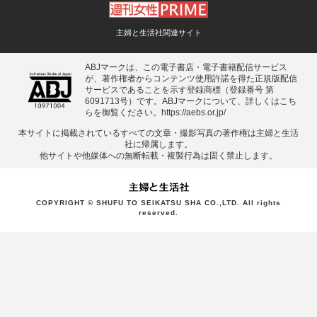
主婦と生活社関連サイト
ABJマークは、この電子書店・電子書籍配信サービス
が、著作権者からコンテンツ使用許諾を得た正規版配信
サービスであることを示す登録商標（登録番号 第
6091713号）です。ABJマークについて、詳しくはこち
らを御覧ください。
https://aebs.or.jp/
本サイトに掲載されているすべての⽂章・撮影写真の著作権は主婦と⽣活
社に帰属します。
他サイトや他媒体への無断転載・複製⾏為は固く禁⽌します。
COPYRIGHT © SHUFU TO SEIKATSU SHA CO.,LTD. All rights
reserved.