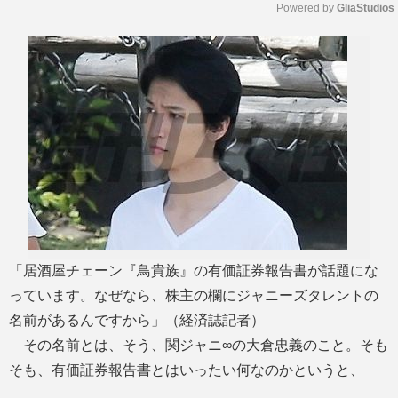
Powered by 
GliaStudios
M
u
t
e
「居酒屋チェーン『鳥貴族』の有価証券報告書が話題にな
っています。なぜなら、株主の欄にジャニーズタレントの
名前があるんですから」（経済誌記者）
その名前とは、そう、関ジャニ∞の大倉忠義のこと。そも
そも、有価証券報告書とはいったい何なのかというと、