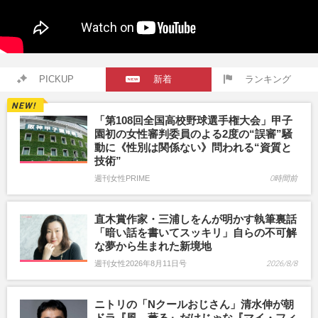
PICKUP
新着
ランキング
「第108回全国高校野球選手権大会」甲子
園初の女性審判委員のよる2度の“誤審”騒
動に《性別は関係ない》問われる“資質と
技術”
週刊女性PRIME
0時間前
直木賞作家・三浦しをんが明かす執筆裏話
「暗い話を書いてスッキリ」自らの不可解
な夢から生まれた新境地
週刊女性2026年8月11日号
2026/8/8
ニトリの「Nクールおじさん」清水伸が朝
ドラ『風、薫る』だけじゃな『マイ・フィ