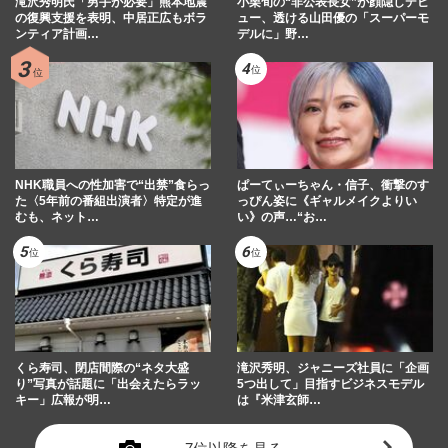
滝沢秀明氏「男手が必要」熊本地震
小栗旬の“非公表長女”が顔隠しデビ
の復興支援を表明、中居正広もボラ
ュー、透ける山田優の「スーパーモ
ンティア計画…
デルに」野…
NHK職員への性加害で“出禁”食らっ
ぱーてぃーちゃん・信子、衝撃のす
た〈5年前の番組出演者〉特定が進
っぴん姿に《ギャルメイクよりい
むも、ネット…
い》の声…“お…
くら寿司、閉店間際の“ネタ大盛
滝沢秀明、ジャニーズ社員に「企画
り”写真が話題に「出会えたらラッ
5つ出して」目指すビジネスモデル
キー」広報が明…
は『米津玄師…