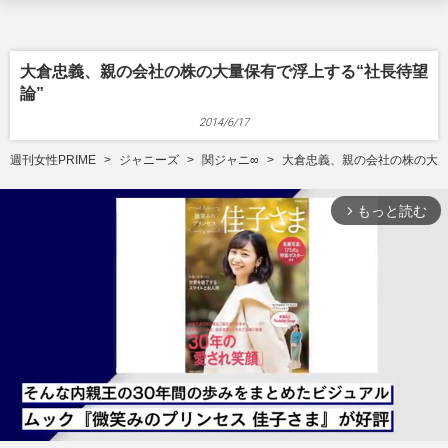
大倉忠義、親の会社の株の大量保有で浮上する“社長待望
論”
2014/6/17
週刊女性PRIME
ジャニーズ
関ジャニ∞
大倉忠義、親の会社の株の大量
もっと読む
arrow_forward_ios