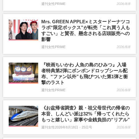
週刊女性PRIME
2026/8/8
Mrs. GREEN APPLE×ミスタードーナツコ
ラボ“限定ボックス”が転売「これ買う人も
すごい」と賛否、懸念される店頭販売への
影響
週刊女性PRIME
2026/8/8
『映画ちいかわ 人魚の島のひみつ』入場
者特典第2弾にボンボンドロップシール配
布、“ファン以外”も飛びついた第1弾と衝
撃のラスト
週刊女性PRIME
2026/8/8
《お盆帰省調査》親・祖父母世代の帰省の
本音、しんどい派は32%「帰ってくれたら
もっと嬉しい」家事や金銭負担の“リアル”
週刊女性2026年8月18日・25日号
2026/8/8