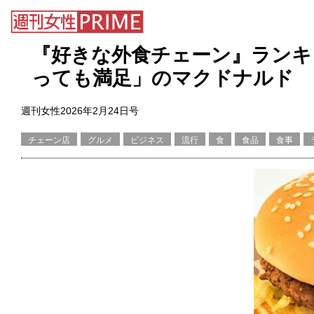
『好きな外食チェーン』ランキ
っても満足」のマクドナルド
週刊女性2026年2月24日号
チェーン店
グルメ
ビジネス
流行
食
食品
食事