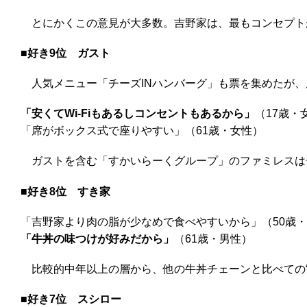
とにかくこの意見が大多数。吉野家は、最もコンセプト
■好き9位
ガスト
人気メニュー「チーズINハンバーグ」も票を集めたが、
「安くてWi-Fiもあるしコンセントもあるから」
（17歳・
「席がボックス式で座りやすい」（61歳・女性）
ガストを含む「すかいらーくグループ」のファミレスは
■好き8位
すき家
「吉野家より肉の脂が少なめで食べやすいから」（50歳
「牛丼の味つけが好みだから」
（61歳・男性）
比較的中年以上の層から、他の牛丼チェーンと比べての“
■好き7位
スシロー