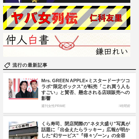
流行の最新記事
Mrs. GREEN APPLE×ミスタードーナツコ
ラボ“限定ボックス”が転売「これ買う人も
すごい」と賛否、懸念される店頭販売への
影響
週刊女性PRIME
1時間前
くら寿司、閉店間際の“ネタ大盛り”写真が
話題に「出会えたらラッキー」広報が明か
した“幻サービス”『得々ゾーン』の全容