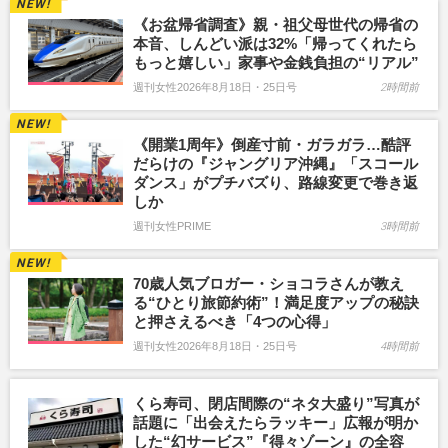
《お盆帰省調査》親・祖父母世代の帰省の
本音、しんどい派は32%「帰ってくれたら
もっと嬉しい」家事や金銭負担の“リアル”
週刊女性2026年8月18日・25日号
2時間前
《開業1周年》倒産寸前・ガラガラ…酷評
だらけの『ジャングリア沖縄』「スコール
ダンス」がプチバズり、路線変更で巻き返
しか
週刊女性PRIME
3時間前
70歳人気ブロガー・ショコラさんが教え
る“ひとり旅節約術”！満足度アップの秘訣
と押さえるべき「4つの心得」
週刊女性2026年8月18日・25日号
4時間前
くら寿司、閉店間際の“ネタ大盛り”写真が
話題に「出会えたらラッキー」広報が明か
した“幻サービス”『得々ゾーン』の全容