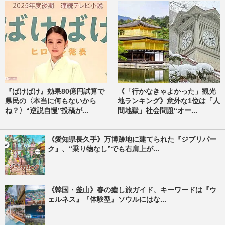
『ばけばけ』効果80億円試算で
《「行かなきゃよかった」観光
県民の〈本当に何もないから
地ランキング》意外な1位は「人
ね？〉“逆説自慢”投稿が...
間地獄」社会問題“オー...
《愛知県長久手》万博跡地に建てられた『ジブリパー
ク』、“乗り物なし”でも右肩上が...
《韓国・釜山》春の癒し旅ガイド、キーワードは『ウ
ェルネス』『体験型』ソウルにはな...