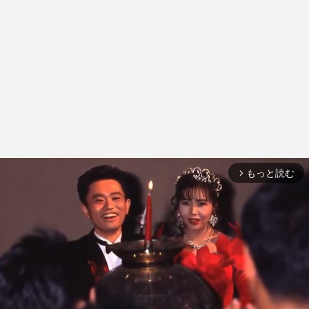
もっと読む
arrow_forward_ios