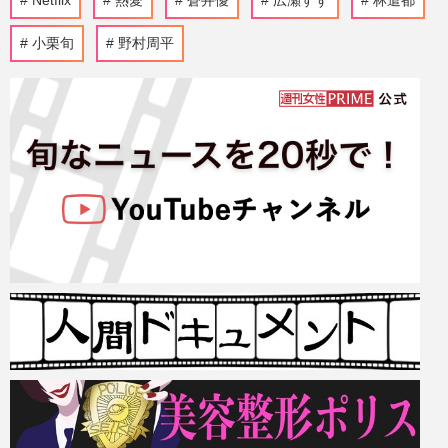
Netflix
熱愛
蒼井優
広瀬すず
林遣都
小栗旬
野村周平