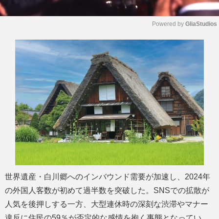
Powered by 
GliaStudios
M
u
t
e
世界遺産・白川郷へのインバウンド需要が加速し、2024年
の外国人客数が初めて過半数を突破した。SNSでの拡散が
人気を後押しする一方、大型連休時の深刻な渋滞やマナー
違反に住民の59％が否定的な感情を抱く事態となってい