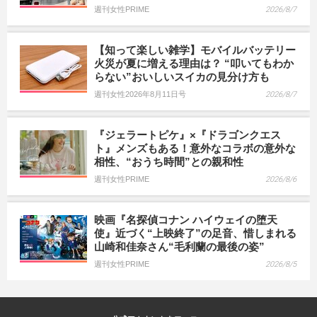
週刊女性PRIME
2026/8/7
【知って楽しい雑学】モバイルバッテリー
火災が夏に増える理由は？ “叩いてもわか
らない”おいしいスイカの見分け方も
週刊女性2026年8月11日号
2026/8/7
『ジェラートピケ』×『ドラゴンクエス
ト』メンズもある！意外なコラボの意外な
相性、“おうち時間”との親和性
週刊女性PRIME
2026/8/6
映画『名探偵コナン ハイウェイの堕天
使』近づく“上映終了”の足音、惜しまれる
山崎和佳奈さん“毛利蘭の最後の姿”
週刊女性PRIME
2026/8/5