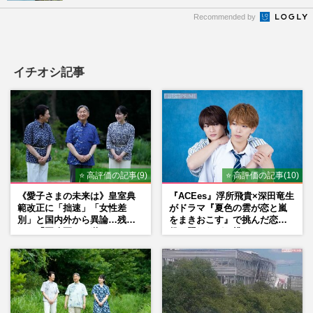
Recommended by
イチオシ記事
⭐ 高評価の記事(9)
⭐ 高評価の記事(10)
《愛子さまの未来は》皇室典
『ACEes』浮所飛貴×深田竜生
範改正に「拙速」「女性差
がドラマ『夏色の雲が恋と嵐
別」と国内外から異論…残さ
をまきおこす』で挑んだ恋人
れた「再改正」の道
役、照れながら挑んだキュン
シーン秘話