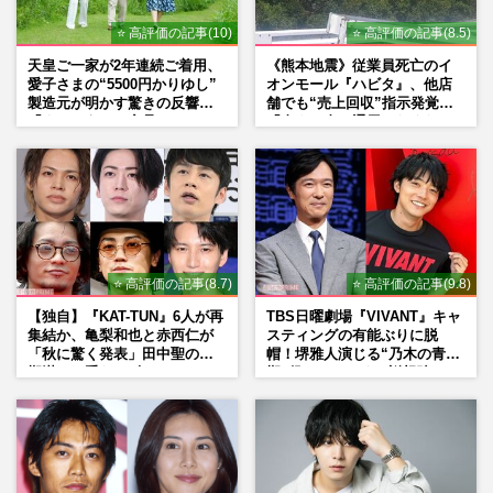
⭐ 高評価の記事(10)
⭐ 高評価の記事(8.5)
天皇ご一家が2年連続ご着用、
《熊本地震》従業員死亡のイ
愛子さまの“5500円かりゆし”
オンモール『ハビタ』、他店
製造元が明かす驚きの反響
舗でも“売上回収”指示発覚で
「まさかうちの商品とは…」
「命より金」通用しなくなっ
た言い訳
⭐ 高評価の記事(8.7)
⭐ 高評価の記事(9.8)
【独自】『KAT-TUN』6人が再
TBS日曜劇場『VIVANT』キャ
集結か、亀梨和也と赤西仁が
スティングの有能ぶりに脱
「秋に驚く発表」田中聖の刑
帽！堺雅人演じる“乃木の青年
期満了と重なる“匂わせ”では
期”役は、そっくり説根強い
ない理由
Mr.Children桜井和寿のバンド
マン長男・櫻井海音だった