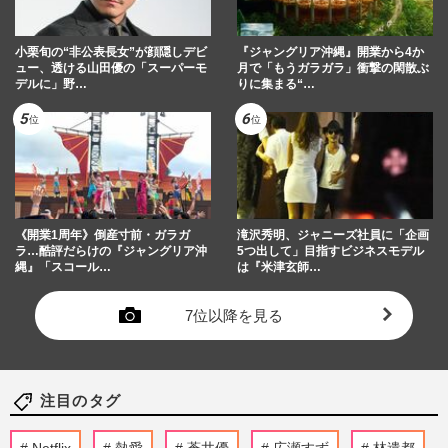
小栗旬の“非公表長女”が顔隠しデビ
『ジャングリア沖縄』開業から4か
ュー、透ける山田優の「スーパーモ
月で「もうガラガラ」衝撃の閑散ぶ
デルに」野…
りに集まる“…
《開業1周年》倒産寸前・ガラガ
滝沢秀明、ジャニーズ社員に「企画
ラ…酷評だらけの『ジャングリア沖
5つ出して」目指すビジネスモデル
縄』「スコール…
は『米津玄師…
7位以降を見る
注目のタグ