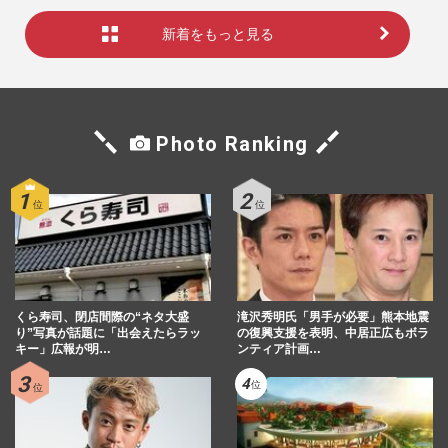
新着をもっと見る
Photo Ranking
くら寿司、閉店間際の“ネタ大盛
滝沢秀明氏「男手が必要」熊本地震
り”写真が話題に「出会えたらラッ
の復興支援を表明、中居正広もボラ
キー」広報が明…
ンティア計画…