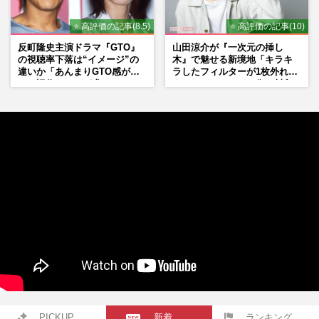
⭐ 高評価の記事(8.5)
⭐ 高評価の記事(10)
反町隆史主演ドラマ『GTO』
山田涼介が『一次元の挿し
の視聴率下落は“イメージ”の
木』で魅せる新境地「キラキ
違いか「あんまりGTO感がな
ラしたフィルターが1枚外れて
い」旧作ファンが求めていた
くれたら」アイドル像を封印
モノ
した覚悟
PICKUP
新着
ランキング