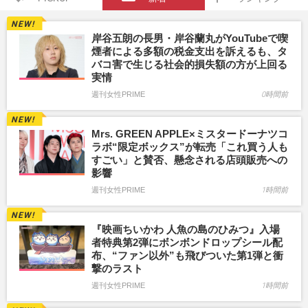
岸谷五朗の長男・岸谷蘭丸がYouTubeで喫
煙者による多額の税金支出を訴えるも、タ
バコ害で生じる社会的損失額の方が上回る
実情
週刊女性PRIME
0時間前
Mrs. GREEN APPLE×ミスタードーナツコ
ラボ“限定ボックス”が転売「これ買う人も
すごい」と賛否、懸念される店頭販売への
影響
週刊女性PRIME
1時間前
『映画ちいかわ 人魚の島のひみつ』入場
者特典第2弾にボンボンドロップシール配
布、“ファン以外”も飛びついた第1弾と衝
撃のラスト
週刊女性PRIME
1時間前