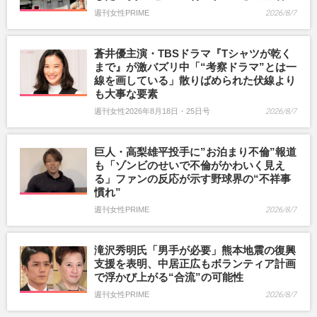
週刊女性PRIME
2026/8/7
蒼井優主演・TBSドラマ『Tシャツが乾く
まで』が激バズリ中「“考察ドラマ”とは一
線を画している」散りばめられた伏線より
も大事な要素
週刊女性2026年8月18日・25日号
2026/8/7
巨人・高梨雄平投手に”お泊まり不倫”報道
も「ゾンビのせいで不倫がかわいく見え
る」ファンの反応が示す野球界の“不祥事
慣れ”
週刊女性PRIME
2026/8/7
滝沢秀明氏「男手が必要」熊本地震の復興
支援を表明、中居正広もボランティア計画
で浮かび上がる“合流”の可能性
週刊女性PRIME
2026/8/7