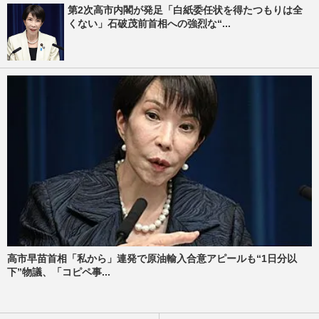
第2次高市内閣が発足「白紙委任状を得たつもりは全
くない」石破茂前首相への強烈な“...
高市早苗首相「私から」連発で原油輸入合意アピールも“1日分以
下”物議、「コピペ事...