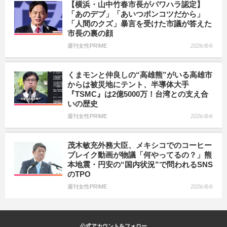
【横浜・山中竹春市長がパワハラ認定】
「あのデブ」「あいつポンコツだから」
「人間のクズ」暴言を受けた市議が答えた
市長の裏の顔
週刊女性PRIME
2026/8/6
くまモンと仲良しの“高雄熊”がいる高雄市
からは被災地にテント、半導体大手
『TSMC』は2億5000万！台湾との支え合
いの歴史
週刊女性PRIME
2026/8/6
茂木敏充外務大臣、メキシコでのコーヒー
ブレイク動画が物議「何やってるの？」熊
本地震・円安の“国内状況”で問われるSNS
のTPO
週刊女性PRIME
2026/8/6
公式アカウントをフォロー