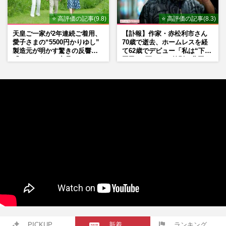
⭐ 高評価の記事(9.8)
⭐ 高評価の記事(8.3)
天皇ご一家が2年連続ご着用、
【訃報】作家・赤松利市さん
愛子さまの“5500円かりゆし”
70歳で逝去、ホームレスを経
製造元が明かす驚きの反響
て62歳でデビュー「私は“下級
「まさかうちの商品とは…」
国民”。死ぬまで差別と貧困を
書き続けます」壮絶人生
PICKUP
新着
ランキング