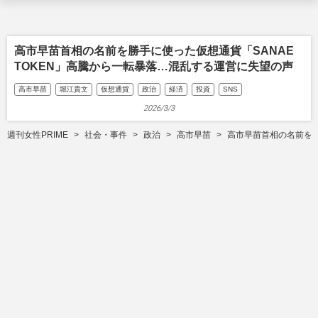
高市早苗首相の名前を勝手に使った仮想通貨「SANAE
TOKEN」高騰から一転暴落…混乱する運営に失望の声
高市早苗
堀江貴文
仮想通貨
政治
経済
投資
SNS
2026/3/3
週刊女性PRIME
社会・事件
政治
高市早苗
高市早苗首相の名前を勝