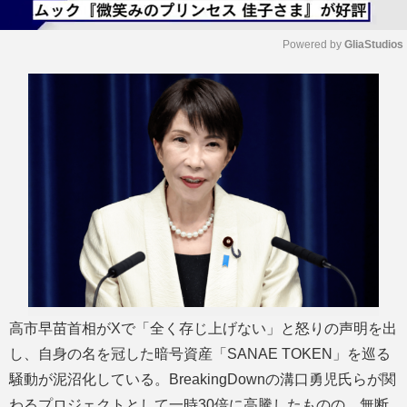
Powered by 
GliaStudios
M
u
t
e
高市早苗首相がXで「全く存じ上げない」と怒りの声明を出
し、自身の名を冠した暗号資産「SANAE TOKEN」を巡る
騒動が泥沼化している。BreakingDownの溝口勇児氏らが関
わるプロジェクトとして一時30倍に高騰したものの、無断