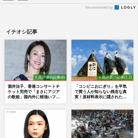
Recommended by
イチオシ記事
⭐ 高評価の記事(8)
⭐ 高評価の記事(8.7)
酒井法子、香港コンサートチ
「コンビニおにぎり」を平気
ケット完売で「まさにアジア
で買う人が知らない残念な真
の歌姫」国内外に根強いファ
実！原材料表示に隠された添
ンで完全復活か
加物の正体