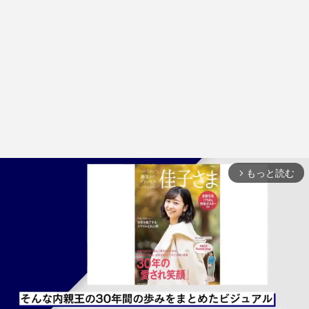
もっと読む
arrow_forward_ios