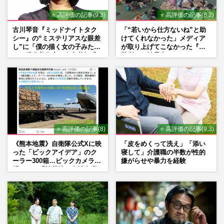
⭐ 高評価の記事(9.3)
⭐ 高評価の記事(8.2)
古川琴音『ミッドナイトタク
「“若いから仕方ないね”と助
シー』の“ミステリアスな眼差
けてくれなかった」メディア
し”に「僕の描く女の子みた
が取り上げてこなかった『避
い」現代美術家・奈良美智氏
難所での性暴力』
もSNSで“公認”
⭐ 高評価の記事(8)
⭐ 高評価の記事(9.3)
《熊本地震》自衛隊公式Xに映
「皮をめくって洗え」「添い
った「ビックアイデア」のク
寝して」介護職の半数が性的
ーラー300箱…ビックカメラが
嫌がらせや暴力を経験
明かした「被災地に自社在庫
提供」の真相