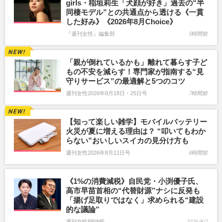
girls・稲垣莉生「犬顔が好き」過去の“半
同棲モデル”との共通点から透ける《一貫
した好み》《2026年8月Choice》
『週刊女性』編集部
5時間前
「親が倒れているかも」離れて暮らす子ど
もの不安を減らす！専門家が指南する“見
守りサービス”の最適解と5つのコツ
週刊女性2026年8月18日・25日号
7時間前
【知って楽しい雑学】モバイルバッテリー
火災が夏に増える理由は？ “叩いてもわか
らない”おいしいスイカの見分け方も
週刊女性2026年8月11日号
8時間前
《1%の消費減税》自民党・小渕優子氏、
高市早苗首相の“代替財源”ナシに反発も
「揚げ足取りではなく」求められる“建設
的な議論”
週刊女性PRIME
2026/8/7