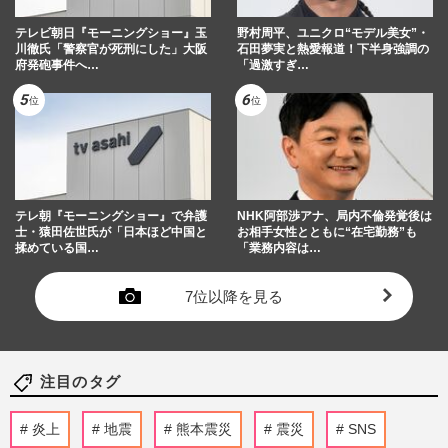
テレビ朝日『モーニングショー』玉
野村周平、ユニクロ“モデル美女”・
川徹氏「警察官が死刑にした」大阪
石田夢実と熱愛報道！下半身強調の
府発砲事件へ…
「過激すぎ…
テレ朝『モーニングショー』で弁護
NHK阿部渉アナ、局内不倫発覚後は
士・猿田佐世氏が「日本ほど中国と
お相手女性とともに“在宅勤務”も
揉めている国…
「業務内容は…
7位以降を見る
注目のタグ
炎上
地震
熊本震災
震災
SNS