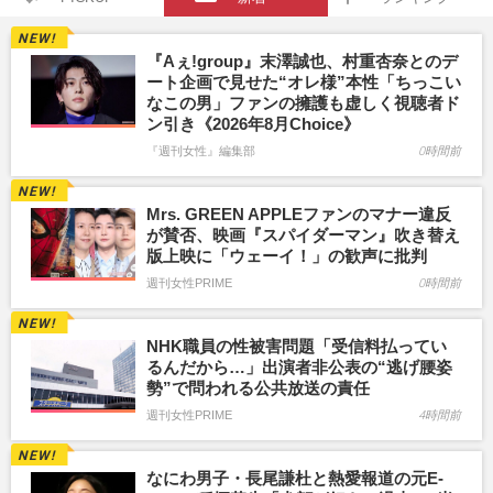
『Aぇ!group』末澤誠也、村重杏奈とのデ
ート企画で見せた“オレ様”本性「ちっこい
なこの男」ファンの擁護も虚しく視聴者ド
ン引き《2026年8月Choice》
『週刊女性』編集部
0時間前
Mrs. GREEN APPLEファンのマナー違反
が賛否、映画『スパイダーマン』吹き替え
版上映に「ウェーイ！」の歓声に批判
週刊女性PRIME
0時間前
NHK職員の性被害問題「受信料払ってい
るんだから…」出演者非公表の“逃げ腰姿
勢”で問われる公共放送の責任
週刊女性PRIME
4時間前
なにわ男子・長尾謙杜と熱愛報道の元E-