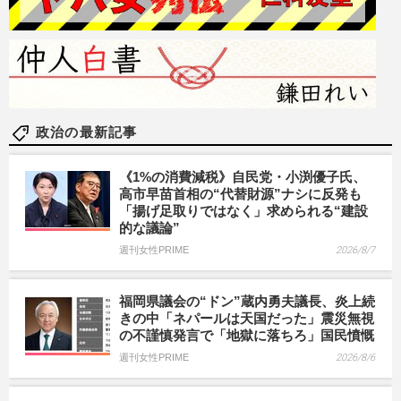
政治の最新記事
《1%の消費減税》自民党・小渕優子氏、
高市早苗首相の“代替財源”ナシに反発も
「揚げ足取りではなく」求められる“建設
的な議論”
週刊女性PRIME
2026/8/7
福岡県議会の“ドン”蔵内勇夫議長、炎上続
きの中「ネパールは天国だった」震災無視
の不謹慎発言で「地獄に落ちろ」国民憤慨
週刊女性PRIME
2026/8/6