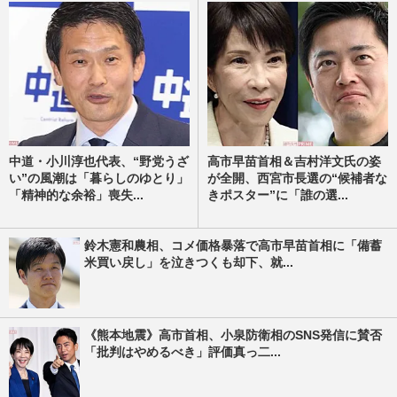
中道・小川淳也代表、“野党うざ
高市早苗首相＆吉村洋文氏の姿
い”の風潮は「暮らしのゆとり」
が全開、西宮市長選の“候補者な
「精神的な余裕」喪失...
きポスター”に「誰の選...
鈴木憲和農相、コメ価格暴落で高市早苗首相に「備蓄
米買い戻し」を泣きつくも却下、就...
《熊本地震》高市首相、小泉防衛相のSNS発信に賛否
「批判はやめるべき」評価真っ二...