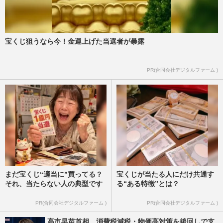
宝くじ狙うなら今！金運上げた当選者が暴露
PR(合同会社デジタルファーム )
まだ宝くじ“適当に”買ってる？
宝くじが当たる人にだけ共通す
それ、当たらない人の典型です
る“ある特徴”とは？
PR(合同会社デジタルファーム )
PR(合同会社デジタルファーム )
高市早苗首相、消費税減税・物価高対策を後回しで支