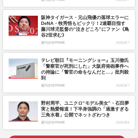
阪神タイガース・元山飛優の落球エラーに
DeNA・牧秀悟もビックリ！2連覇目指す
藤川球児監督の“泣きどころ”にファン《鳥
谷2世求む》
週刊女性PRIME
2026/8/7
テレビ朝日『モーニングショー』玉川徹氏
「警察官が死刑にした」大阪府発砲事件へ
の持論に「警官の命をなんだと…」批判殺
到
週刊女性PRIME
2026/8/7
野村周平、ユニクロ“モデル美女”・石田夢
実と熱愛報道！下半身強調の「過激すぎる
三角水着」公開でネットざわつき
週刊女性PRIME
2026/8/6