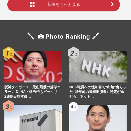
新着をもっと見る
Photo Ranking
阪神タイガース・元山飛優の落球エ
NHK職員への性加害で“出禁”食らっ
ラーに DeNA・牧秀悟もビックリ！
た〈5年前の番組出演者〉特定が進
2連覇目指す藤…
むも、ネット…