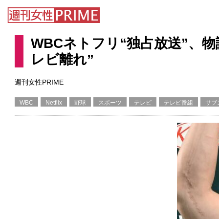
WBCネトフリ“独占放送”、
レビ離れ”
週刊女性PRIME
WBC
Netflix
野球
スポーツ
テレビ
テレビ番組
サブ