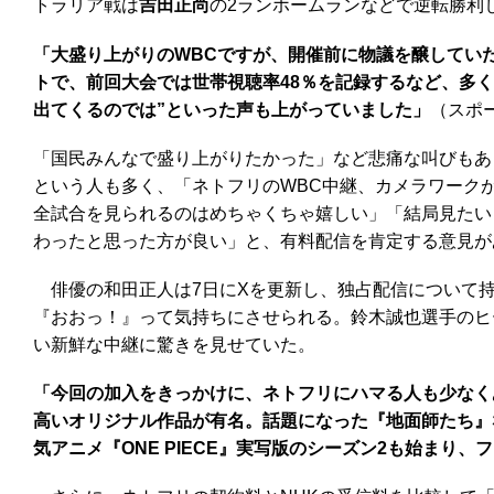
トラリア戦は
吉田正尚
の2ランホームランなどで逆転勝利
「大盛り上がりのWBCですが、開催前に物議を醸してい
トで、前回大会では世帯視聴率48％を記録するなど、多
出てくるのでは”といった声も上がっていました」
（スポ
「国民みんなで盛り上がりたかった」など悲痛な叫びもあ
という人も多く、「ネトフリのWBC中継、カメラワーク
全試合を見られるのはめちゃくちゃ嬉しい」「結局見たい
わったと思った方が良い」と、有料配信を肯定する意見が
俳優の和田正人は7日にXを更新し、独占配信について持
『おおっ！』って気持ちにさせられる。鈴木誠也選手のヒ
い新鮮な中継に驚きを見せていた。
「今回の加入をきっかけに、ネトフリにハマる人も少なく
高いオリジナル作品が有名。話題になった『地面師たち』
気アニメ『ONE PIECE』実写版のシーズン2も始まり