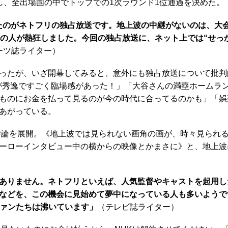
し、全出場国の中でトップでの1次ラウンド1位通過を決めた。
たのがネトフリの独占放送です。地上波の中継がないのは、大
くの人が熱狂しました。今回の独占放送に、ネット上では“せっ
ーツ誌ライター）
ったが、いざ開幕してみると、意外にも独占放送について批判
が秀逸ですごく臨場感があった！」「大谷さんの満塁ホームラ
ものにお金を払って見るのが今の時代に合ってるのかも」「娯
あがっている。
論を展開。《地上波では見られない画角の画が、時々見られ
ーローインタビュー中の横からの映像とかまさに》と、地上波
ありません。ネトフリといえば、人気監督やキャストを起用し
などを、この機会に見始めて夢中になっている人も多いようで
、ファンたちは沸いています」
（テレビ誌ライター）