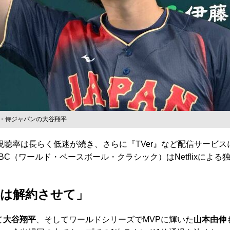
表・侍ジャパンの大谷翔平
視聴率は長らく低迷が続き、さらに『TVer』など配信サービ
C（ワールド・ベースボール・クラシック）はNetflixによ
Kは解約させて」
て
大谷翔平
、そしてワールドシリーズでMVPに輝いた
山本由伸