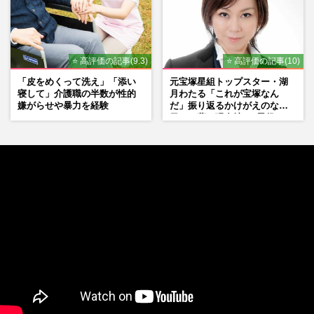
⭐ 高評価の記事(9.3)
⭐ 高評価の記事(10)
「皮をめくって洗え」「添い
元宝塚星組トップスター・湖
寝して」介護職の半数が性的
月わたる「これが宝塚なん
嫌がらせや暴力を経験
だ」振り返るかけがえのない
日々、夢の現在地と“男役”へ
の思い