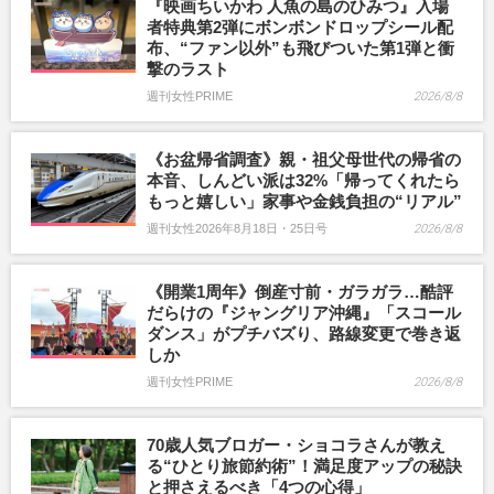
『映画ちいかわ 人魚の島のひみつ』入場
者特典第2弾にボンボンドロップシール配
布、“ファン以外”も飛びついた第1弾と衝
撃のラスト
週刊女性PRIME
2026/8/8
《お盆帰省調査》親・祖父母世代の帰省の
本音、しんどい派は32%「帰ってくれたら
もっと嬉しい」家事や金銭負担の“リアル”
週刊女性2026年8月18日・25日号
2026/8/8
《開業1周年》倒産寸前・ガラガラ…酷評
だらけの『ジャングリア沖縄』「スコール
ダンス」がプチバズり、路線変更で巻き返
しか
週刊女性PRIME
2026/8/8
70歳人気ブロガー・ショコラさんが教え
る“ひとり旅節約術”！満足度アップの秘訣
と押さえるべき「4つの心得」