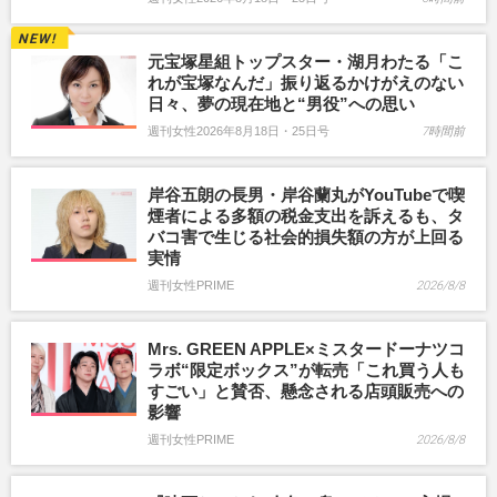
元宝塚星組トップスター・湖月わたる「こ
れが宝塚なんだ」振り返るかけがえのない
日々、夢の現在地と“男役”への思い
週刊女性2026年8月18日・25日号
7時間前
岸谷五朗の長男・岸谷蘭丸がYouTubeで喫
煙者による多額の税金支出を訴えるも、タ
バコ害で生じる社会的損失額の方が上回る
実情
週刊女性PRIME
2026/8/8
Mrs. GREEN APPLE×ミスタードーナツコ
ラボ“限定ボックス”が転売「これ買う人も
すごい」と賛否、懸念される店頭販売への
影響
週刊女性PRIME
2026/8/8