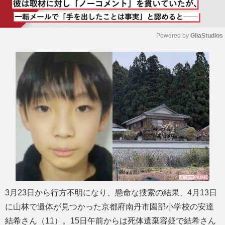
Powered by 
GliaStudios
M
u
t
e
3月23日から行方不明になり、懸命な捜索の結果、4月13日
に山林で遺体が見つかった京都府南丹市園部小学校の安達
結希さん（11）。15日午前からは死体遺棄容疑で結希さん