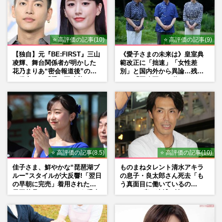
⭐ 高評価の記事(10)
⭐ 高評価の記事(9)
【独自】元『BE:FIRST』三山
《愛子さまの未来は》皇室典
凌輝、舞台関係者が明かした
範改正に「拙速」「女性差
花乃まりあ“密会報道後”の呆
別」と国内外から異論…残さ
れ発言と、『愛の不時着』の
れた「再改正」の道
劇場が答えた共演舞台の行方
⭐ 高評価の記事(8.5)
⭐ 高評価の記事(10)
佳子さま、鮮やかな“琵琶湖ブ
ものまねタレント清水アキラ
ルー”スタイルが大反響!「翌日
の息子・良太郎さん死去「も
の早朝に完売」着用された地
う真面目に働いているの
元工芸品のイヤリングが“爆売
で」、2度の逮捕も諦めなかっ
れ”
た芸能界“波乱に満ちた37年”