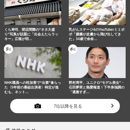
くら寿司、閉店間際の“ネタ大盛
乳がんステージ4のYouTuberミミポ
り”写真が話題に「出会えたらラッ
ポ「腫瘍が皮膚から飛び出してき
キー」広報が明…
た」34歳で余命…
NHK職員への性加害で“出禁”食らっ
野村周平、ユニクロ“モデル美女”・
た〈5年前の番組出演者〉特定が進
石田夢実と熱愛報道！下半身強調の
むも、ネット…
「過激すぎ…
7位以降を見る