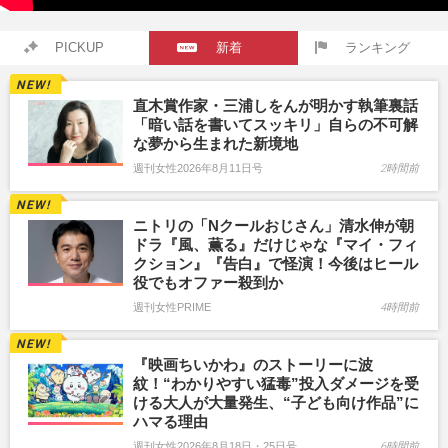
PICKUP
新着
ランキング
直木賞作家・三浦しをんが明かす執筆裏話
「暗い話を書いてスッキリ」自らの不可解
な夢から生まれた新境地
週刊女性2026年8月11日号
2時間前
ニトリの「Nクールおじさん」清水伸が朝
ドラ『風、薫る』だけじゃな『マイ・フィ
クション』『告白』で怪演！今後はヒール
役でもオファー殺到か
週刊女性PRIME
4時間前
『映画ちいかわ』のストーリーに波
紋！“わかりやすい猛毒”投入ダメージを受
ける大人が大量発生、“子ども向け作品”に
ハマる理由
週刊女性2026年8月18日・25日号
6時間前