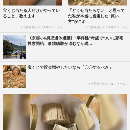
宝くじ当たる人だけがやってい
「どうせ当たらない」と思って
ること、教えます
た私が本当に当選した“買い
方”がこれ
PR(合同会社デジタルファーム )
PR(合同会社デジタルファーム )
《京都小6男児遺体遺棄》“事件性”考慮でついに家宅
捜索開始、事情聴取が進むなか現...
宝くじで貯金増やしたいなら「〇〇するべき」
PR(合同会社デジタルファーム )