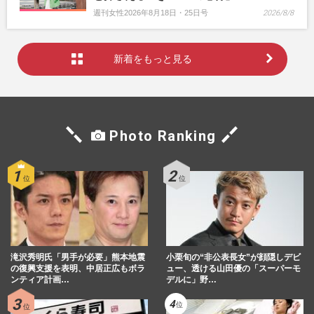
週刊女性2026年8月18日・25日号
2026/8/8
新着をもっと見る
Photo Ranking
滝沢秀明氏「男手が必要」熊本地震
小栗旬の“非公表長女”が顔隠しデビ
の復興支援を表明、中居正広もボラ
ュー、透ける山田優の「スーパーモ
ンティア計画…
デルに」野…