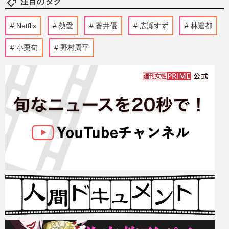
注目のタグ
Netflix
熱愛
蒼井優
広瀬すず
林遣都
小栗旬
野村周平