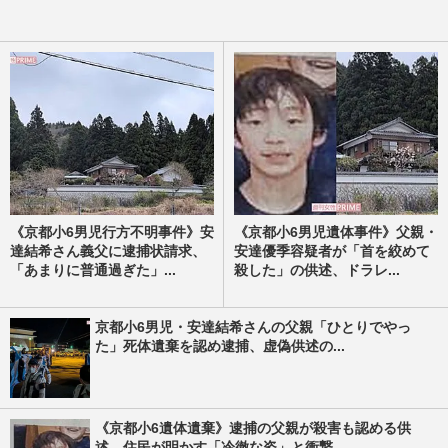
《京都小6男児行方不明事件》安
《京都小6男児遺体事件》父親・
達結希さん義父に逮捕状請求、
安達優季容疑者が「首を絞めて
「あまりに普通過ぎた」...
殺した」の供述、ドラレ...
京都小6男児・安達結希さんの父親「ひとりでやっ
た」死体遺棄を認め逮捕、虚偽供述の...
《京都小6遺体遺棄》逮捕の父親が殺害も認める供
述、住民が明かす「冷徹な姿」と衝撃...