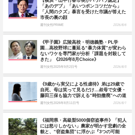
【横浜・山中竹春市長がパワハラ認定】
「あのデブ」「あいつポンコツだから」
「人間のクズ」暴言を受けた市議が答えた
市長の裏の顔
週刊女性PRIME
2026/8/6
《甲子園》広陵高校・明徳義塾・PL学
園…高校野球に蔓延る“暴力体質”が変わら
ないワケを専門家が分析「課題を封殺して
きた」《2026年8月Choice》
週刊女性2025年9月2日号
2026/8/5
《9歳から実父による性虐待》弟は29歳で
自死、母は笑って見るだけ…叔母で女優・
藤田三保も協力で訴える“時効撤廃”への道
週刊女性2026年8月11日号
2026/8/1
《福岡県・高級梨5000個窃盗事件》「犯人
には怒りしかない」農家が明かす悲劇の全
貌と、“窃盗集団”に浮かぶ『3つの可能