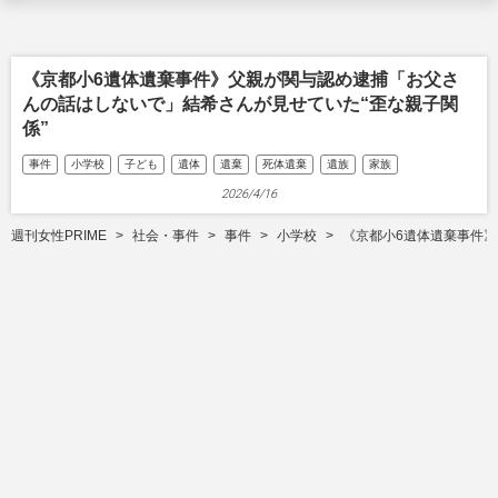
《京都小6遺体遺棄事件》父親が関与認め逮捕「お父さ
んの話はしないで」結希さんが見せていた“歪な親子関
係”
事件
小学校
子ども
遺体
遺棄
死体遺棄
遺族
家族
2026/4/16
週刊女性PRIME
社会・事件
事件
小学校
《京都小6遺体遺棄事件》