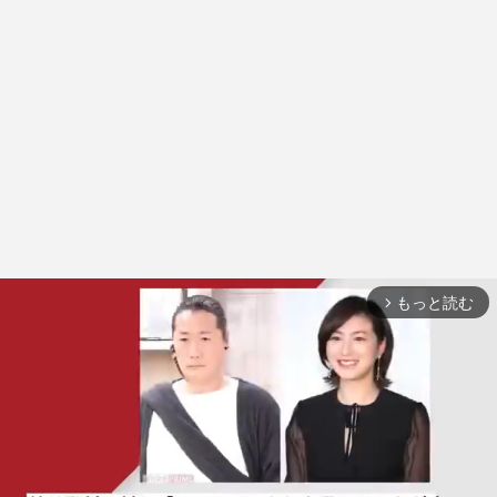
もっと読む
arrow_forward_ios