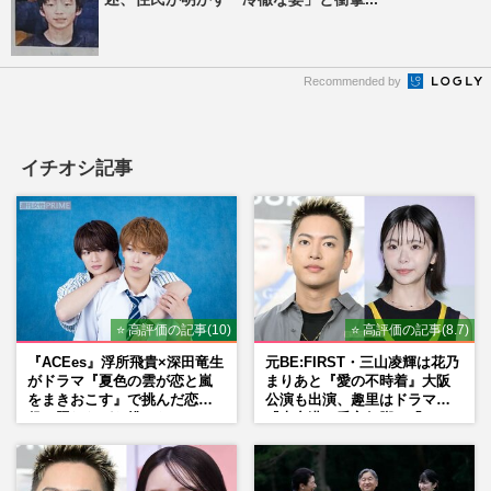
Recommended by
イチオシ記事
⭐ 高評価の記事(10)
⭐ 高評価の記事(8.7)
『ACEes』浮所飛貴×深田竜生
元BE:FIRST・三山凌輝は花乃
がドラマ『夏色の雲が恋と嵐
まりあと『愛の不時着』大阪
をまきおこす』で挑んだ恋人
公演も出演、趣里はドラマ
役、照れながら挑んだキュン
『大空港』番宣行脚に「メン
シーン秘話
タル強すぎ」の実情