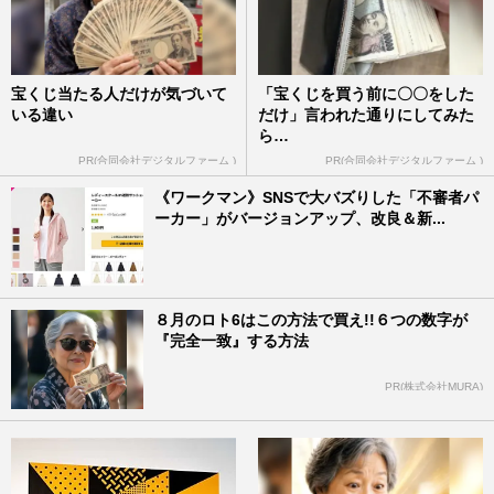
宝くじ当たる人だけが気づいて
「宝くじを買う前に〇〇をした
いる違い
だけ」言われた通りにしてみた
ら…
PR(合同会社デジタルファーム )
PR(合同会社デジタルファーム )
《ワークマン》SNSで大バズりした「不審者パ
ーカー」がバージョンアップ、改良＆新...
８月のロト6はこの方法で買え!!６つの数字が
『完全一致』する方法
PR(株式会社MURA)