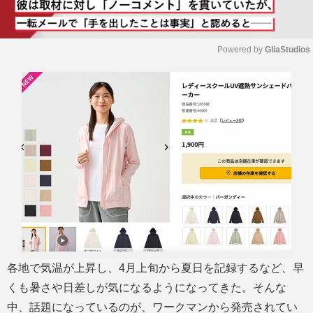
Powered by 
GliaStudios
M
u
t
e
各地で気温が上昇し、4月上旬から夏日を記録するなど、早
くも暑さや日差しが気になるようになってきた。そんな
中、話題になっているのが、ワークマンから発売されてい