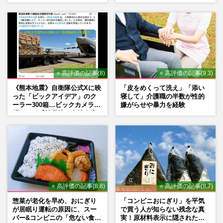
期”役は、そっくり説根強い
『大空港』番宣行脚に「メン
Mr.Children桜井和寿のバンド
タル強すぎ」の実情
マン長男・櫻井海音だった
⭐ 高評価の記事(8)
⭐ 高評価の記事(9.3)
《熊本地震》自衛隊公式Xに映
「皮をめくって洗え」「添い
った「ビックアイデア」のク
寝して」介護職の半数が性的
ーラー300箱…ビックカメラが
嫌がらせや暴力を経験
明かした「被災地に自社在庫
提供」の真相
⭐ 高評価の記事(8.8)
⭐ 高評価の記事(8.7)
惣菜が老化を早め、おにぎり
「コンビニおにぎり」を平気
が居眠り運転の原因に、スー
で買う人が知らない残念な真
パー&コンビニの「危ない食
実！原材料表示に隠された添