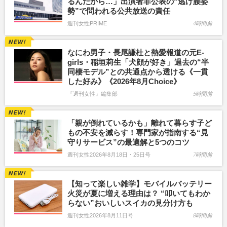
るんだから…」出演者非公表の“逃げ腰姿
勢”で問われる公共放送の責任
週刊女性PRIME
4時間前
なにわ男子・長尾謙杜と熱愛報道の元E-
girls・稲垣莉生「犬顔が好き」過去の“半
同棲モデル”との共通点から透ける《一貫
した好み》《2026年8月Choice》
『週刊女性』編集部
5時間前
「親が倒れているかも」離れて暮らす子ど
もの不安を減らす！専門家が指南する“見
守りサービス”の最適解と5つのコツ
週刊女性2026年8月18日・25日号
7時間前
【知って楽しい雑学】モバイルバッテリー
火災が夏に増える理由は？ “叩いてもわか
らない”おいしいスイカの見分け方も
週刊女性2026年8月11日号
8時間前