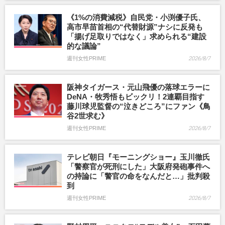
《1%の消費減税》自民党・小渕優子氏、
高市早苗首相の“代替財源”ナシに反発も
「揚げ足取りではなく」求められる“建設
的な議論”
週刊女性PRIME
2026/8/7
阪神タイガース・元山飛優の落球エラーに
DeNA・牧秀悟もビックリ！2連覇目指す
藤川球児監督の“泣きどころ”にファン《鳥
谷2世求む》
週刊女性PRIME
2026/8/7
テレビ朝日『モーニングショー』玉川徹氏
「警察官が死刑にした」大阪府発砲事件へ
の持論に「警官の命をなんだと…」批判殺
到
週刊女性PRIME
2026/8/7