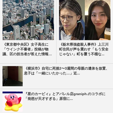
《東京都中央区》女子高生に
《栃木県強盗殺人事件》上三川
「ウインク不審者」投稿が物
町住民が声を震わす「もう安全
議、区の担当者が答えた情報
じゃない」町を覆う不穏な...
発...
《横浜市》自宅に死後2〜3週間の母親の遺体を放置、
息子は「一緒にいたかった…」近...
『星のカービィ』とアパレル店graniph.のコラボに
「発想が天才すぎる」原宿に...