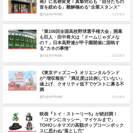
画》に名称変更！真摯対応も「自分たちの
首を絞める」難解極める“企業スタンス”
週刊女性PRIME
2026/8/5
「第108回全国高校野球選手権大会」開幕
も巨人・田中将大は「ドームじゃダメな
の？」日本高野連が甲子園開催に固執す
る“カネの事情”
週刊女性PRIME
2026/8/5
《東京ディズニー》オリエンタルランド
が“増収報告”「満足度は比例していない」
値上げ、クオリティ低下でゲストに募る不
満
週刊女性PRIME
2026/8/3
映画『トイ・ストーリー5』が絶好調！
「コナンにヨッシー、マイケルまで」
TOHOシネマズの高額ポップコーンボック
スに思わぬ“落とし穴”