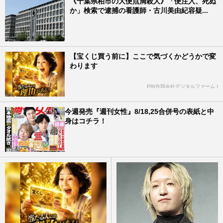
《千葉県柏市の大便点滴殺人》「便注入、死ぬ
か」検索で逮捕の看護師・古川美由紀容疑...
【宝くじ買う前に】ここで気づくかどうかで変
わります
PR(合同会社デジタルファーム )
今週発売『週刊女性』8/18,25合併号の表紙と中
身はコチラ！