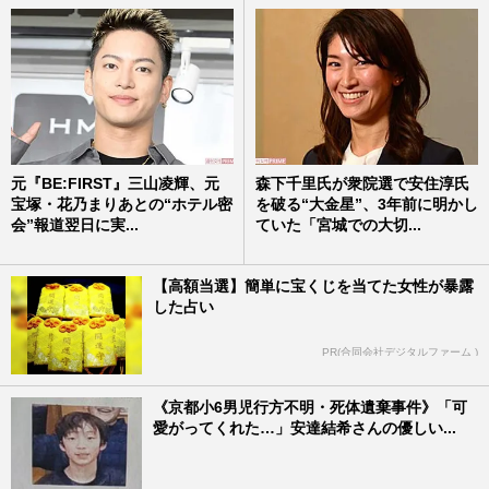
元『BE:FIRST』三山凌輝、元
森下千里氏が衆院選で安住淳氏
宝塚・花乃まりあとの“ホテル密
を破る“大金星”、3年前に明かし
会”報道翌日に実...
ていた「宮城での大切...
【高額当選】簡単に宝くじを当てた女性が暴露
した占い
PR(合同会社デジタルファーム )
《京都小6男児行方不明・死体遺棄事件》「可
愛がってくれた…」安達結希さんの優しい...