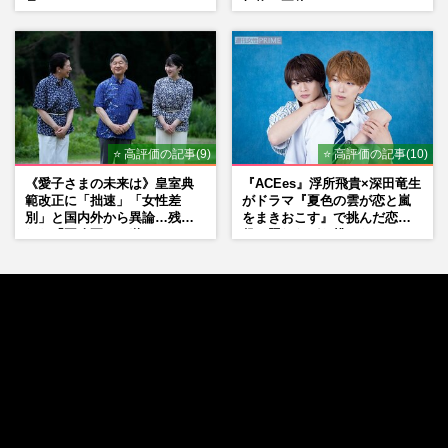
品」
加物の正体
⭐ 高評価の記事(9)
⭐ 高評価の記事(10)
《愛子さまの未来は》皇室典
『ACEes』浮所飛貴×深田竜生
範改正に「拙速」「女性差
がドラマ『夏色の雲が恋と嵐
別」と国内外から異論…残さ
をまきおこす』で挑んだ恋人
れた「再改正」の道
役、照れながら挑んだキュン
シーン秘話