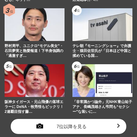
野村周平、ユニクロ“モデル美女”・
テレ朝『モーニングショー』で弁護
石田夢実と熱愛報道！下半身強調の
士・猿田佐世氏が「日本ほど中国と
「過激すぎ…
揉めている国…
阪神タイガース・元山飛優の落球エ
「非常識かつ論外」元NHK青山祐子
ラーに DeNA・牧秀悟もビックリ！
アナ、長嶋茂雄さん弔問も“セクシ
2連覇目指す藤…
ー”な装いに…
7位以降を見る