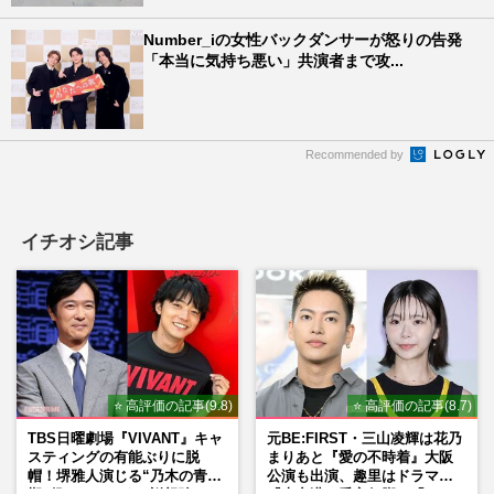
Number_iの女性バックダンサーが怒りの告発
「本当に気持ち悪い」共演者まで攻...
Recommended by
イチオシ記事
⭐ 高評価の記事(9.8)
⭐ 高評価の記事(8.7)
TBS日曜劇場『VIVANT』キャ
元BE:FIRST・三山凌輝は花乃
スティングの有能ぶりに脱
まりあと『愛の不時着』大阪
帽！堺雅人演じる“乃木の青年
公演も出演、趣里はドラマ