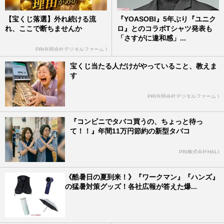
【宝くじ落選】外れ続ける流
『YOASOBI』5年ぶり『ユニク
れ、ここで断ちませんか
ロ』とのコラボTシャツ発表も
「さすがに違和感」...
PR(合同会社デジタルファーム )
宝くじ当たる人だけがやっていること、教えま
す
PR(合同会社デジタルファーム )
『コンビニでタバコ買うの、ちょっと待っ
て！！』年間11万円節約の新型タバコ
PR(株式会社HAL)
《酷暑日の夏到来！》『ワークマン』『ハンズ』
の猛暑対策グッズ！各社広報が答えた爆...