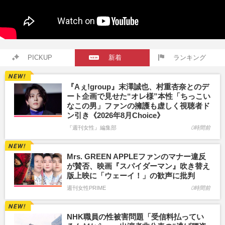
PICKUP
新着
ランキング
『Aぇ!group』末澤誠也、村重杏奈とのデ
ート企画で見せた“オレ様”本性「ちっこい
なこの男」ファンの擁護も虚しく視聴者ド
ン引き《2026年8月Choice》
『週刊女性』編集部
0時間前
Mrs. GREEN APPLEファンのマナー違反
が賛否、映画『スパイダーマン』吹き替え
版上映に「ウェーイ！」の歓声に批判
週刊女性PRIME
0時間前
NHK職員の性被害問題「受信料払ってい