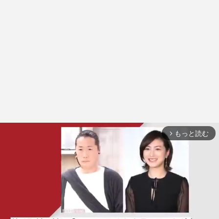
もっと読む
arrow_forward_ios