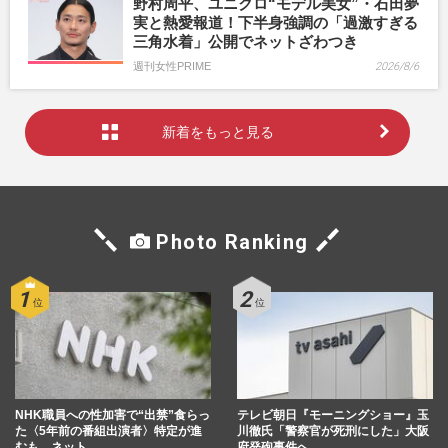
野村周平、ユニクロ“モデル美女”・石田夢
実と熱愛報道！下半身強調の「過激すぎる
三角水着」公開でネットざわつき
週刊女性PRIME
2026/8/6
新着をもっと見る
Photo Ranking
NHK職員への性加害で“出禁”食らっ
テレビ朝日『モーニングショー』玉
た〈5年前の番組出演者〉特定が進
川徹氏「警察官が死刑にした」大阪
むも、ネット…
府発砲事件へ…