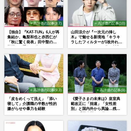
⭐ 高評価の記事(8.7)
⭐ 高評価の記事(10)
【独自】『KAT-TUN』6人が再
山田涼介が『一次元の挿し
集結か、亀梨和也と赤西仁が
木』で魅せる新境地「キラキ
「秋に驚く発表」田中聖の刑
ラしたフィルターが1枚外れて
期満了と重なる“匂わせ”では
くれたら」アイドル像を封印
ない理由
した覚悟
⭐ 高評価の記事(9.3)
⭐ 高評価の記事(9)
「皮をめくって洗え」「添い
《愛子さまの未来は》皇室典
寝して」介護職の半数が性的
範改正に「拙速」「女性差
嫌がらせや暴力を経験
別」と国内外から異論…残さ
れた「再改正」の道