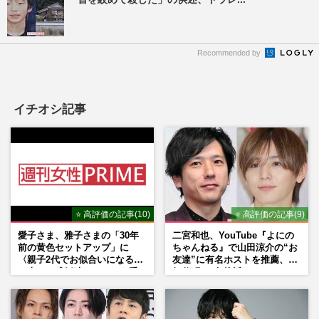
Recommended by
イチオシ記事
⭐ 高評価の記事(10)
⭐ 高評価の記事(9)
愛子さま、雅子さまの「30年
二宮和也、YouTube『よにの
前の黄色セットアップ」に
ちゃんねる』で山田涼介の“お
〈親子2代でお似合いになる〉
友達”に有名ホストを推薦、歌
の声、ご成婚時のドレスも手
舞伎町に“急接近”でファン
がけた森英恵さんとの絆
「関わらないで！」