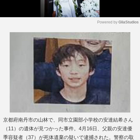
Powered by 
GliaStudios
M
u
t
e
京都府南丹市の山林で、同市立園部小学校の安達結希さん
（11）の遺体が見つかった事件。4月16日、父親の安達優
季容疑者（37）が死体遺棄の疑いで逮捕された。警察の取