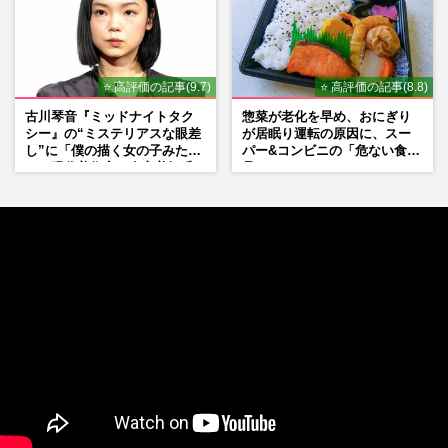
⭐ 高評価の記事(9.7)
⭐ 高評価の記事(8.8)
古川琴音『ミッドナイトタク
惣菜が老化を早め、おにぎり
シー』の“ミステリアスな眼差
が居眠り運転の原因に、スー
し”に「僕の描く女の子みた
パー&コンビニの「危ない食
い」現代美術家・奈良美智氏
品」
もSNSで“公認”