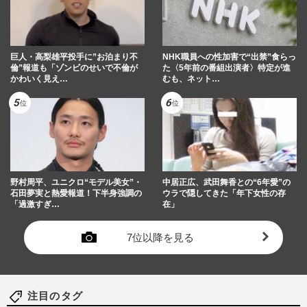
巨人・高梨雄平投手に”お泊まり不
NHK職員への性加害で“出禁”食らっ
倫”報道も「ゾンビのせいで不倫が
た〈5年前の番組出演者〉特定が進
かわいく見え…
むも、ネット…
野村周平、ユニクロ“モデル美女”・
中居正広、武田舞香との“6年愛”の
石田夢実と熱愛報道！下半身強調の
ウラで隠してきた「年下女性の存
「過激すぎ…
在」
7位以降を見る
注目のタグ