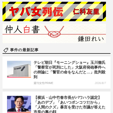
事件の最新記事
テレビ朝日『モーニングショー』玉川徹氏
「警察官が死刑にした」大阪府発砲事件へ
の持論に「警官の命をなんだと…」批判殺
到
週刊女性PRIME
2026/8/7
【横浜・山中竹春市長がパワハラ認定】
「あのデブ」「あいつポンコツだから」
「人間のクズ」暴言を受けた市議が答えた
市長の裏の顔