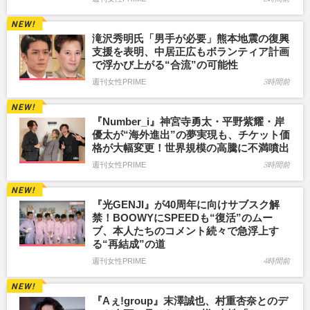
滝沢秀明氏「男手が必要」熊本地震の復興
支援を表明、中居正広もボランティア計画
で浮かび上がる“合流”の可能性
週刊女性PRIME
3時間前
『Number_i』神宮寺勇太・平野紫耀・岸
優太が“海外進出”の夢実現も、チケット価
格が大幅変更！世界規模の高騰に不満噴出
週刊女性PRIME
3時間前
『光GENJI』が40周年に向けサブスク解
禁！BOOWYにSPEEDも“復活”のムー
ブ、本人たちのコメント続々で急浮上す
る“再結成”の道
週刊女性PRIME
4時間前
『Aぇ!group』末澤誠也、村重杏奈とのデ