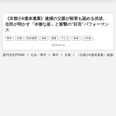
《京都小6遺体遺棄》逮捕の父親が殺害も認める供述、
住民が明かす「冷徹な姿」と衝撃の“狂言”パフォーマン
ス
事件
京都
死体遺棄
遺体
遺棄
子ども
家族
小学校
2026/4/16
週刊女性PRIME
社会・事件
事件
京都
《京都小6遺体遺棄》逮捕の