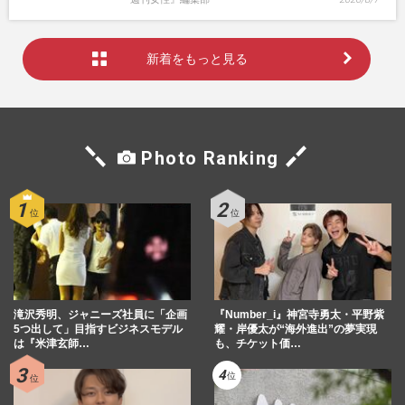
新着をもっと見る
Photo Ranking
滝沢秀明、ジャニーズ社員に「企画
『Number_i』神宮寺勇太・平野紫
5つ出して」目指すビジネスモデル
耀・岸優太が“海外進出”の夢実現
は『米津玄師…
も、チケット価…