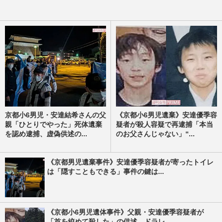
京都小6男児・安達結希さんの父
《京都小6男児遺棄》安達優季容
親「ひとりでやった」死体遺棄
疑者が殺人容疑で再逮捕「本当
を認め逮捕、虚偽供述の...
のお父さんじゃない」“...
《京都男児遺棄事件》安達優季容疑者が寄ったトイレ
は「隠すこともできる」事件の鍵は...
《京都小6男児遺体事件》父親・安達優季容疑者が
「首を絞めて殺した」の供述、ドラレ...