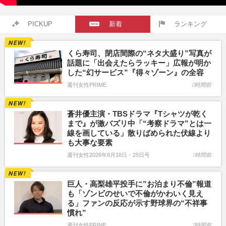
PICKUP
新着
ランキング
くら寿司、閉店間際の“ネタ大盛り”写真が
話題に「出会えたらラッキー」広報が明か
した“幻サービス”『得々ゾーン』の全容
週刊女性PRIME
0時間前
蒼井優主演・TBSドラマ『Tシャツが乾く
まで』が激バズリ中「“考察ドラマ”とは一
線を画している」散りばめられた伏線より
も大事な要素
週刊女性2026年8月18日・25日号
1時間前
巨人・高梨雄平投手に”お泊まり不倫”報道
も「ゾンビのせいで不倫がかわいく見え
る」ファンの反応が示す野球界の“不祥事
慣れ”
週刊女性PRIME
2時間前