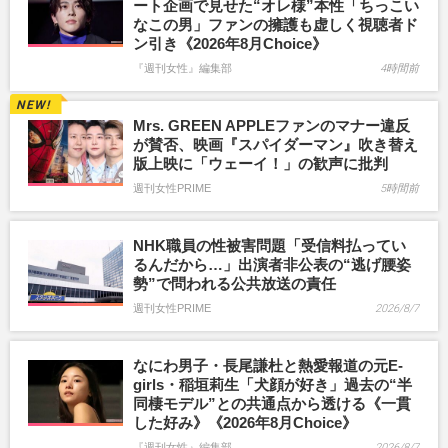
ート企画で見せた“オレ様”本性「ちっこい
なこの男」ファンの擁護も虚しく視聴者ド
ン引き《2026年8月Choice》
『週刊女性』編集部
4時間前
Mrs. GREEN APPLEファンのマナー違反
が賛否、映画『スパイダーマン』吹き替え
版上映に「ウェーイ！」の歓声に批判
週刊女性PRIME
5時間前
NHK職員の性被害問題「受信料払ってい
るんだから…」出演者非公表の“逃げ腰姿
勢”で問われる公共放送の責任
週刊女性PRIME
2026/8/7
なにわ男子・長尾謙杜と熱愛報道の元E-
girls・稲垣莉生「犬顔が好き」過去の“半
同棲モデル”との共通点から透ける《一貫
した好み》《2026年8月Choice》
『週刊女性』編集部
2026/8/7