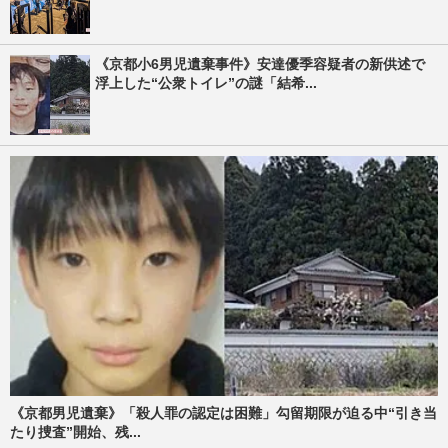
《京都小6男児遺棄事件》安達優季容疑者の新供述で
浮上した“公衆トイレ”の謎「結希...
《京都男児遺棄》「殺人罪の認定は困難」勾留期限が迫る中“引き当
たり捜査”開始、残...