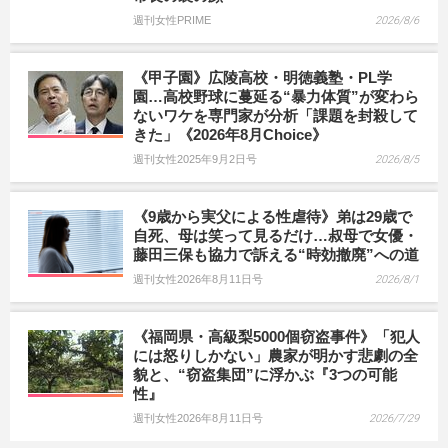
週刊女性PRIME
2026/8/6
《甲子園》広陵高校・明徳義塾・PL学
園…高校野球に蔓延る“暴力体質”が変わら
ないワケを専門家が分析「課題を封殺して
きた」《2026年8月Choice》
週刊女性2025年9月2日号
2026/8/5
《9歳から実父による性虐待》弟は29歳で
自死、母は笑って見るだけ…叔母で女優・
藤田三保も協力で訴える“時効撤廃”への道
週刊女性2026年8月11日号
2026/8/1
《福岡県・高級梨5000個窃盗事件》「犯人
には怒りしかない」農家が明かす悲劇の全
貌と、“窃盗集団”に浮かぶ『3つの可能
性』
週刊女性2026年8月11日号
2026/7/29