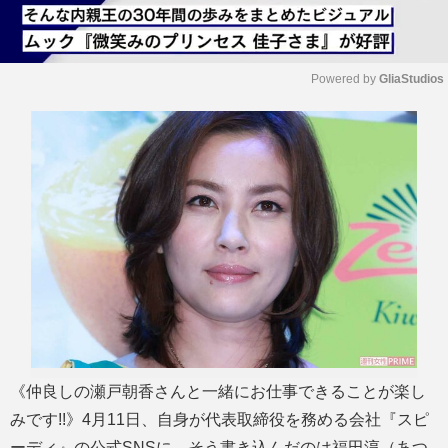
Powered by 
GliaStudios
M
u
t
e
《仲良しの瀬戸朝香さんと一緒にお仕事できることが楽し
みです!!》4月11日、自身が代表取締役を務める会社『スピ
ーディ』の公式SNSに、そう書き込んだのは福田淳（あつ