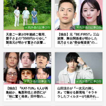
⭐ 高評価の記事(10)
⭐ 高評価の記事(10)
天皇ご一家が2年連続ご着用、
【独自】元『BE:FIRST』三山
愛子さまの“5500円かりゆし”
凌輝、舞台関係者が明かした
製造元が明かす驚きの反響
花乃まりあ“密会報道後”の呆
「まさかうちの商品とは…」
れ発言と、『愛の不時着』の
劇場が答えた共演舞台の行方
⭐ 高評価の記事(8.7)
⭐ 高評価の記事(10)
【独自】『KAT-TUN』6人が再
山田涼介が『一次元の挿し
集結か、亀梨和也と赤西仁が
木』で魅せる新境地「キラキ
「秋に驚く発表」田中聖の刑
ラしたフィルターが1枚外れて
期満了と重なる“匂わせ”では
くれたら」アイドル像を封印
ない理由
した覚悟