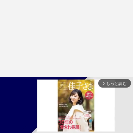
もっと読む
arrow_forward_ios