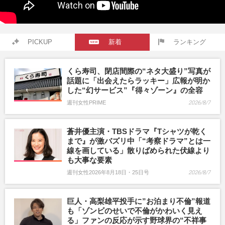
PICKUP
新着
ランキング
くら寿司、閉店間際の“ネタ大盛り”写真が
話題に「出会えたらラッキー」広報が明か
した“幻サービス”『得々ゾーン』の全容
週刊女性PRIME
2026/8/7
蒼井優主演・TBSドラマ『Tシャツが乾く
まで』が激バズリ中「“考察ドラマ”とは一
線を画している」散りばめられた伏線より
も大事な要素
週刊女性2026年8月18日・25日号
2026/8/7
巨人・高梨雄平投手に”お泊まり不倫”報道
も「ゾンビのせいで不倫がかわいく見え
る」ファンの反応が示す野球界の“不祥事