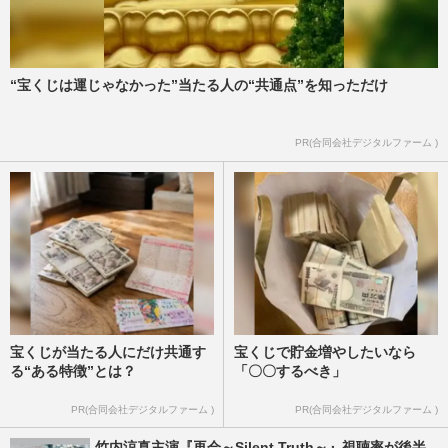
“宝くじは運じゃなかった”当たる人の“共通点”を知っただけ
PR(合同会社デジタルファーム )
宝くじが当たる人にだけ共通す
宝くじで貯金増やしたいなら
る“ある特徴”とは？
「〇〇するべき」
PR(合同会社デジタルファーム )
PR(合同会社デジタルファーム )
竹内涼真主演『再会～Silent Truth～』視聴率が後半