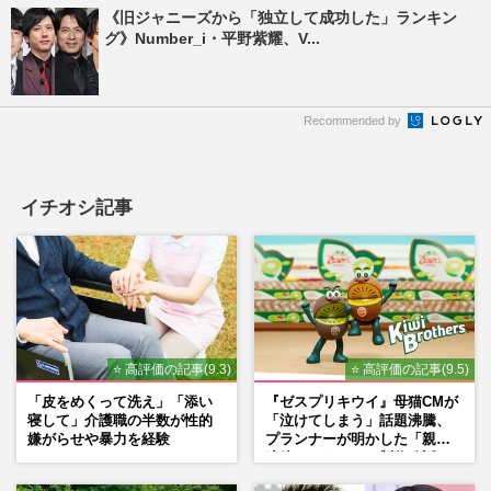
《旧ジャニーズから「独立して成功した」ランキン
グ》Number_i・平野紫耀、V...
Recommended by
イチオシ記事
⭐ 高評価の記事(9.3)
⭐ 高評価の記事(9.5)
「皮をめくって洗え」「添い
『ゼスプリキウイ』母猫CMが
寝して」介護職の半数が性的
「泣けてしまう」話題沸騰、
嫌がらせや暴力を経験
プランナーが明かした「親に
連絡したくなる」制作秘話