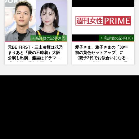
⭐ 高評価の記事(8.7)
⭐ 高評価の記事(10)
元BE:FIRST・三山凌輝は花乃
愛子さま、雅子さまの「30年
まりあと『愛の不時着』大阪
前の黄色セットアップ」に
公演も出演、趣里はドラマ
〈親子2代でお似合いになる〉
『大空港』番宣行脚に「メン
の声、ご成婚時のドレスも手
タル強すぎ」の実情
がけた森英恵さんとの絆