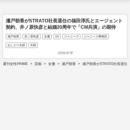
瀬戸朝香がSTRATO社長退任の福田淳氏とエージェント
契約、井ノ原快彦と結婚20周年で「CM共演」の期待
瀬戸朝香
井ノ原快彦
女優
V6
ジャニーズ
ジャニーズ事務所
おしどり夫婦
夫婦
2026/4/18
週刊女性PRIME
芸能
女優
瀬戸朝香
瀬戸朝香がSTRATO社長退