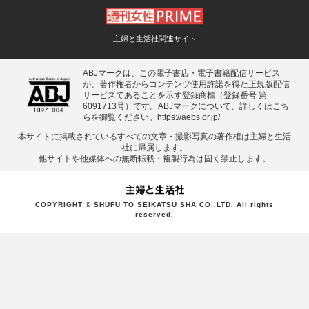
主婦と生活社関連サイト
ABJマークは、この電子書店・電子書籍配信サービス
が、著作権者からコンテンツ使用許諾を得た正規版配信
サービスであることを示す登録商標（登録番号 第
6091713号）です。ABJマークについて、詳しくはこち
らを御覧ください。
https://aebs.or.jp/
本サイトに掲載されているすべての⽂章・撮影写真の著作権は主婦と⽣活
社に帰属します。
他サイトや他媒体への無断転載・複製⾏為は固く禁⽌します。
COPYRIGHT © SHUFU TO SEIKATSU SHA CO.,LTD. All rights
reserved.