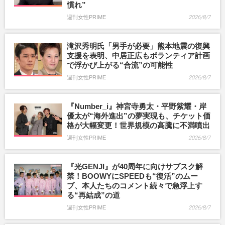
慣れ”
週刊女性PRIME
2026/8/7
滝沢秀明氏「男手が必要」熊本地震の復興
支援を表明、中居正広もボランティア計画
で浮かび上がる“合流”の可能性
週刊女性PRIME
2026/8/7
『Number_i』神宮寺勇太・平野紫耀・岸
優太が“海外進出”の夢実現も、チケット価
格が大幅変更！世界規模の高騰に不満噴出
週刊女性PRIME
2026/8/7
『光GENJI』が40周年に向けサブスク解
禁！BOOWYにSPEEDも“復活”のムー
ブ、本人たちのコメント続々で急浮上す
る“再結成”の道
週刊女性PRIME
2026/8/7