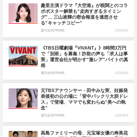
趣里主演ドラマ『大空港』が税関とのコラ
ボポスター解禁も“皮肉すぎるタイミン
グ”… 三山凌輝の密会報道を連想させ
る“キャッチコピー”
週刊女性PRIME
2026/8/6
《TBS日曜劇場『VIVANT』》8時間3万円
で「別班」を募集！詐欺の声も「求人は事
実」運営会社が明かす“激レア”バイトの真
相
週刊女性PRIME
2026/8/6
元TBSアナウンサー・田中みな実、妊娠発
表後初の公の場に「背中パックリ大胆ドレ
ス」で登場、ママでも変わらぬ“美への執
念”
週刊女性PRIME
2026/8/6
高島ファミリーの母、元宝塚女優の寿美花