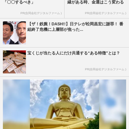
「〇〇するべき」
縁がある時、金運はこう変わる
PR(合同会社デジタルファーム )
PR(合同会社デジタルファーム )
【ザ！鉄腕！DASH!!】日テレが松岡昌宏に謝罪！ 番
組終了危機に上層部が焦った...
宝くじが当たる人にだけ共通する“ある特徴”とは？
PR(合同会社デジタルファーム )