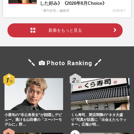
した好み》《2026年8月Choice》
『週刊女性』編集部
2026/8/7
新着をもっと見る
Photo Ranking
小栗旬の“非公表長女”が顔隠しデビ
くら寿司、閉店間際の“ネタ大盛
ュー、透ける山田優の「スーパーモ
り”写真が話題に「出会えたらラッ
デルに」野…
キー」広報が明…