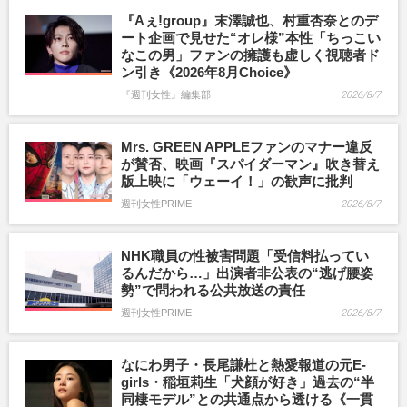
『Aぇ!group』末澤誠也、村重杏奈とのデ
ート企画で見せた“オレ様”本性「ちっこい
なこの男」ファンの擁護も虚しく視聴者ド
ン引き《2026年8月Choice》
『週刊女性』編集部
2026/8/7
Mrs. GREEN APPLEファンのマナー違反
が賛否、映画『スパイダーマン』吹き替え
版上映に「ウェーイ！」の歓声に批判
週刊女性PRIME
2026/8/7
NHK職員の性被害問題「受信料払ってい
るんだから…」出演者非公表の“逃げ腰姿
勢”で問われる公共放送の責任
週刊女性PRIME
2026/8/7
なにわ男子・長尾謙杜と熱愛報道の元E-
girls・稲垣莉生「犬顔が好き」過去の“半
同棲モデル”との共通点から透ける《一貫