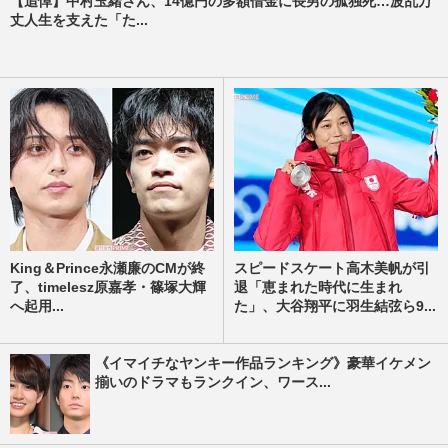
【追悼】中村玉緒さん、14億円の多額借金に長男の孤独死…波乱万
丈人生を支えた「た...
King＆Prince永瀬廉のCMが終
スピードスケート高木美帆が引
了、timelesz原嘉孝・篠塚大輝
退「恵まれた時代に生まれ
へ起用...
た」、大谷翔平に羽生結弦ら9...
《イマイチなヤンキー作品ランキング》豪華イケメン
揃いのドラマもランクイン、ワース...