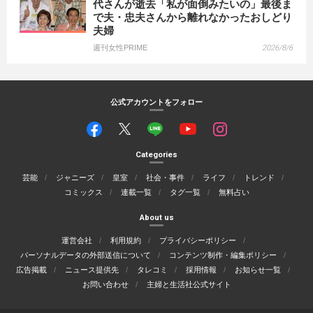
代さんが逝去「私が面倒みたいの」最後ま
で夫・忠夫さんから離れなかったおしどり
夫婦
週刊女性PRIME
2026/8/6
公式アカウントをフォロー
Categories
芸能
ジャニーズ
皇室
社会・事件
ライフ
トレンド
コミックス
連載一覧
タグ一覧
無料占い
About us
運営会社
利用規約
プライバシーポリシー
パーソナルデータの外部送信について
コンテンツ制作・編集ポリシー
広告掲載
ニュース提供先
タレコミ
採用情報
お知らせ一覧
お問い合わせ
主婦と生活社公式サイト