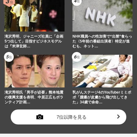
滝沢秀明、ジャニーズ社員に「企画
NHK職員への性加害で“出禁”食らっ
5つ出して」目指すビジネスモデル
た〈5年前の番組出演者〉特定が進
は『米津玄師…
むも、ネット…
滝沢秀明氏「男手が必要」熊本地震
乳がんステージ4のYouTuberミミポ
の復興支援を表明、中居正広もボラ
ポ「腫瘍が皮膚から飛び出してき
ンティア計画…
た」34歳で余命…
7位以降を見る