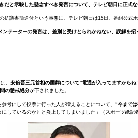
きだと示唆した懸念すべき発言について、テレビ朝日に正式な
抗議書簡送付という事態に、テレビ朝日は15日、番組公式ホ
コメンテーターの発言は、差別と受けとられかねない、誤解を招
には、
安倍晋三元首相の国葬について“電通が入ってますからね
日間の懲戒処分
が下されました。
報を参考にして投票に行った人が増えることについて、
“今まで
カにしているのか》と炎上してしまいました」（スポーツ紙記