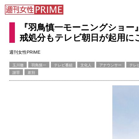
『羽鳥慎一モーニングショー
戒処分もテレビ朝日が起用に
週刊女性PRIME
玉川徹
羽鳥慎一
テレビ番組
文化人
アナウンサー
テレ
謝罪
差別