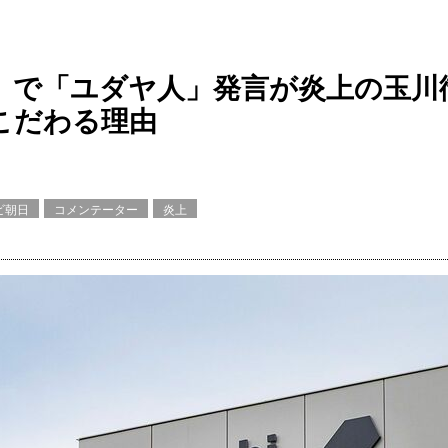
』で「ユダヤ人」発言が炎上の玉川
こだわる理由
ビ朝日
コメンテーター
炎上