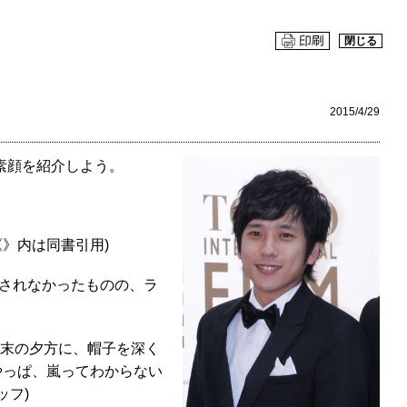
閉じる
2015/4/29
素顔を紹介しよう。
》内は同書引用)
されなかったものの、ラ
週末の夕方に、帽子を深く
やっぱ、嵐ってわからない
ッフ)