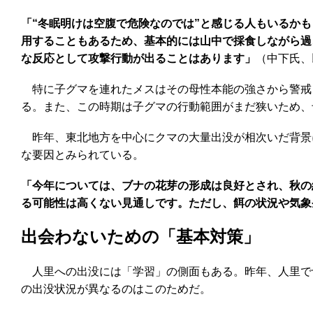
「“冬眠明けは空腹で危険なのでは”と感じる人もいるか
用することもあるため、基本的には山中で採食しながら過
な反応として攻撃行動が出ることはあります」
（中下氏、
特に子グマを連れたメスはその母性本能の強さから警戒
る。また、この時期は子グマの行動範囲がまだ狭いため、
昨年、東北地方を中心にクマの大量出没が相次いだ背景
な要因とみられている。
「今年については、ブナの花芽の形成は良好とされ、秋の
る可能性は高くない見通しです。ただし、餌の状況や気象
出会わないための「基本対策」
人里への出没には「学習」の側面もある。昨年、人里で
の出没状況が異なるのはこのためだ。