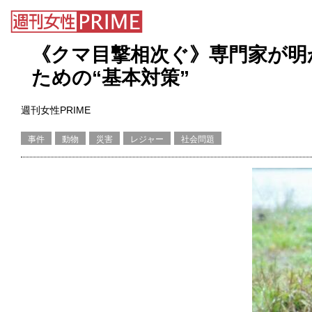
《クマ目撃相次ぐ》専門家が明
ための“基本対策”
週刊女性PRIME
事件
動物
災害
レジャー
社会問題