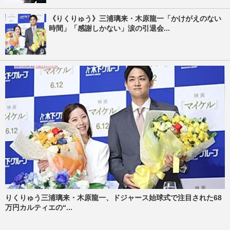
《りくりゅう》三浦璃来・木原龍一「かけがえのない
時間」「感謝しかない」涙の引退会...
りくりゅう三浦璃来・木原龍一、ドジャース始球式で注目された68
万円カルティエの“...