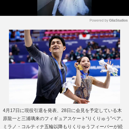
Powered by 
GliaStudios
M
u
t
e
4月17日に現役引退を発表、28日に会見を予定している木
原龍一と三浦璃来のフィギュアスケート“りくりゅう”ペア。
ミラノ・コルティナ五輪以降もりくりゅうフィーバーが続