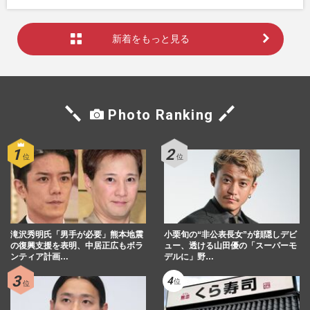
新着をもっと見る
Photo Ranking
滝沢秀明氏「男手が必要」熊本地震
小栗旬の“非公表長女”が顔隠しデビ
の復興支援を表明、中居正広もボラ
ュー、透ける山田優の「スーパーモ
ンティア計画…
デルに」野…