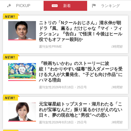
PICKUP
新着
ランキング
ニトリの「Nクールおじさん」清水伸が朝
ドラ『風、薫る』だけじゃな『マイ・フィ
クション』『告白』で怪演！今後はヒール
役でもオファー殺到か
週刊女性PRIME
0時間前
『映画ちいかわ』のストーリーに波
紋！“わかりやすい猛毒”投入ダメージを受
ける大人が大量発生、“子ども向け作品”に
ハマる理由
週刊女性2026年8月18日・25日号
2時間前
元宝塚星組トップスター・湖月わたる「こ
れが宝塚なんだ」振り返るかけがえのない
日々、夢の現在地と“男役”への思い
週刊女性2026年8月18日・25日号
3時間前