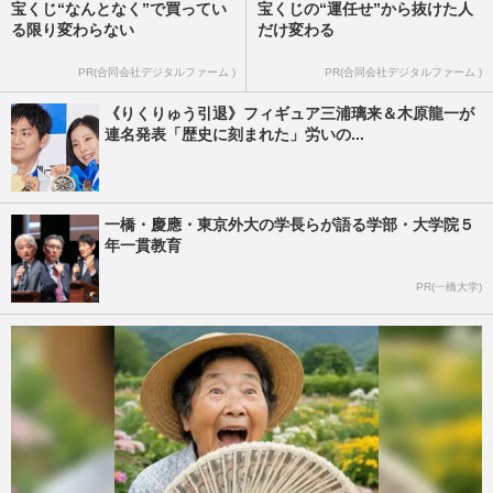
宝くじ“なんとなく”で買ってい
宝くじの“運任せ”から抜けた人
る限り変わらない
だけ変わる
PR(合同会社デジタルファーム )
PR(合同会社デジタルファーム )
《りくりゅう引退》フィギュア三浦璃来＆木原龍一が
連名発表「歴史に刻まれた」労いの...
一橋・慶應・東京外大の学長らが語る学部・大学院５
年一貫教育
PR(一橋大学)