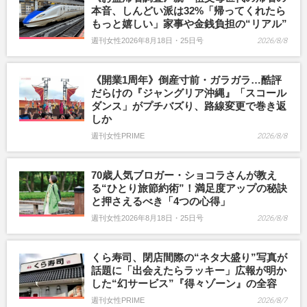
本音、しんどい派は32%「帰ってくれたら
もっと嬉しい」家事や金銭負担の“リアル”
週刊女性2026年8月18日・25日号
2026/8/8
《開業1周年》倒産寸前・ガラガラ…酷評
だらけの『ジャングリア沖縄』「スコール
ダンス」がプチバズり、路線変更で巻き返
しか
週刊女性PRIME
2026/8/8
70歳人気ブロガー・ショコラさんが教え
る“ひとり旅節約術”！満足度アップの秘訣
と押さえるべき「4つの心得」
週刊女性2026年8月18日・25日号
2026/8/8
くら寿司、閉店間際の“ネタ大盛り”写真が
話題に「出会えたらラッキー」広報が明か
した“幻サービス”『得々ゾーン』の全容
週刊女性PRIME
2026/8/7