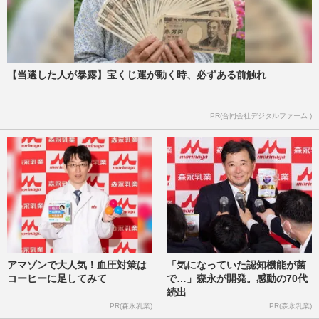
【当選した人が暴露】宝くじ運が動く時、必ずある前触れ
PR(合同会社デジタルファーム )
アマゾンで大人気！血圧対策は
「気になっていた認知機能が菌
コーヒーに足してみて
で…」森永が開発。感動の70代
続出
PR(森永乳業)
PR(森永乳業)