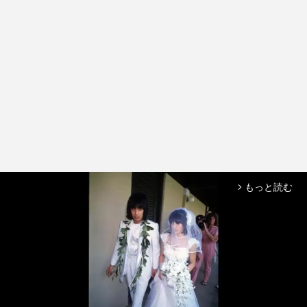
もっと読む
arrow_forward_ios