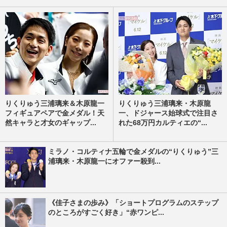
りくりゅう三浦璃来＆木原龍一
りくりゅう三浦璃来・木原龍
フィギュアペアで金メダル！天
一、ドジャース始球式で注目さ
然キャラと才女のギャップ...
れた68万円カルティエの“...
ミラノ・コルティナ五輪で金メダルの“りくりゅう”三
浦璃来・木原龍一にオファー殺到...
《佳子さまの歩み》「ショートプログラムのステップ
のところがすごく好き」“赤ワンピ...