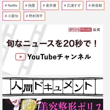
Netflix
熱愛
蒼井優
広瀬すず
林遣都
小栗旬
野村周平