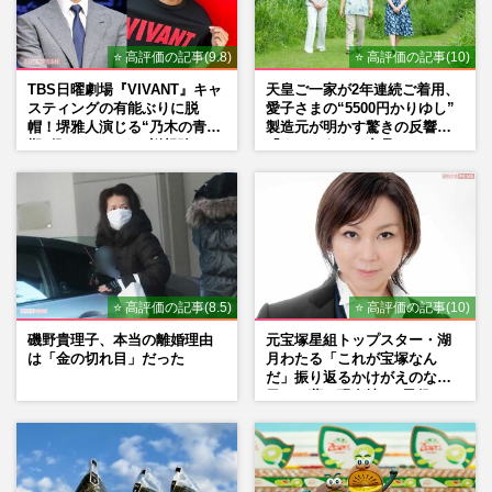
⭐ 高評価の記事(9.8)
⭐ 高評価の記事(10)
TBS日曜劇場『VIVANT』キャ
天皇ご一家が2年連続ご着用、
スティングの有能ぶりに脱
愛子さまの“5500円かりゆし”
帽！堺雅人演じる“乃木の青年
製造元が明かす驚きの反響
期”役は、そっくり説根強い
「まさかうちの商品とは…」
Mr.Children桜井和寿のバンド
マン長男・櫻井海音だった
⭐ 高評価の記事(8.5)
⭐ 高評価の記事(10)
磯野貴理子、本当の離婚理由
元宝塚星組トップスター・湖
は「金の切れ目」だった
月わたる「これが宝塚なん
だ」振り返るかけがえのない
日々、夢の現在地と“男役”へ
の思い