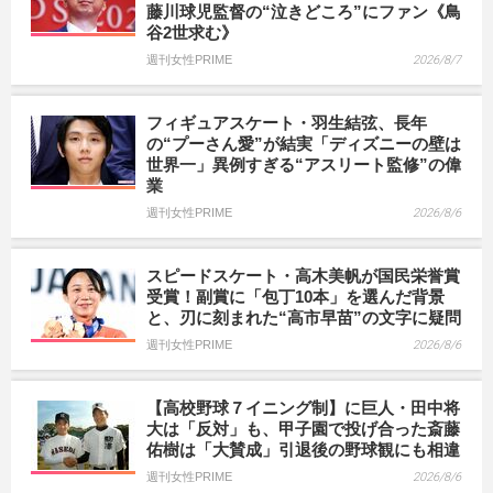
藤川球児監督の“泣きどころ”にファン《鳥
谷2世求む》
週刊女性PRIME
2026/8/7
フィギュアスケート・羽生結弦、長年
の“プーさん愛”が結実「ディズニーの壁は
世界一」異例すぎる“アスリート監修”の偉
業
週刊女性PRIME
2026/8/6
スピードスケート・高木美帆が国民栄誉賞
受賞！副賞に「包丁10本」を選んだ背景
と、刃に刻まれた“高市早苗”の文字に疑問
週刊女性PRIME
2026/8/6
【高校野球７イニング制】に巨人・田中将
大は「反対」も、甲子園で投げ合った斎藤
佑樹は「大賛成」引退後の野球観にも相違
週刊女性PRIME
2026/8/6