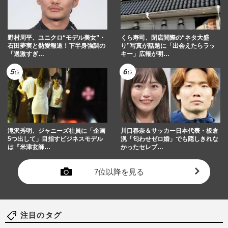
野村周平、ユニクロ“モデル美女”・
くら寿司、閉店間際の“ネタ大盛
石田夢実と熱愛報道！下半身強調の
り”写真が話題に「出会えたらラッ
「過激すぎ…
キー」広報が明…
滝沢秀明、ジャニーズ社員に「企画
川口春奈＆サッカー日本代表・板倉
5つ出して」目指すビジネスモデル
滉「匂わせゼロ婚」でも隠しきれな
は『米津玄師…
かったセレブ…
7位以降を見る
注目のタグ