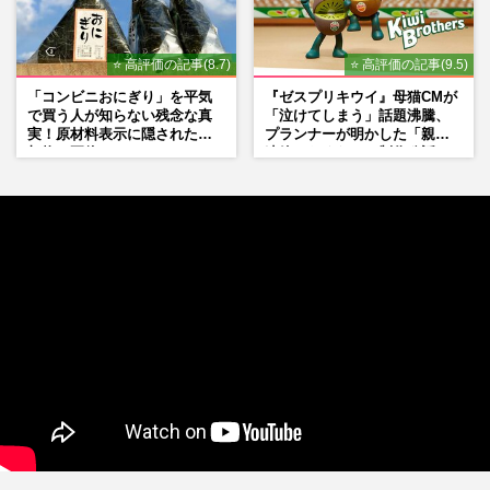
⭐ 高評価の記事(8.7)
⭐ 高評価の記事(9.5)
「コンビニおにぎり」を平気
『ゼスプリキウイ』母猫CMが
で買う人が知らない残念な真
「泣けてしまう」話題沸騰、
実！原材料表示に隠された添
プランナーが明かした「親に
加物の正体
連絡したくなる」制作秘話