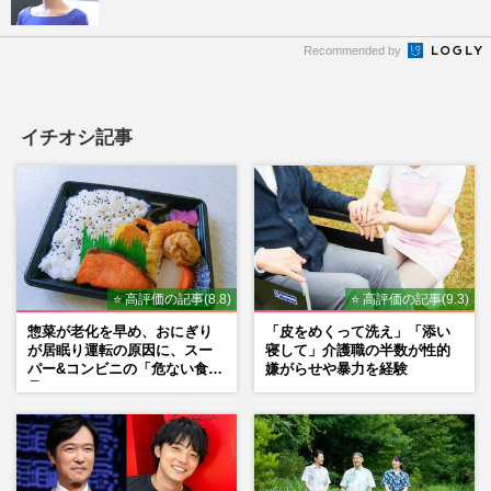
Recommended by
イチオシ記事
⭐ 高評価の記事(8.8)
⭐ 高評価の記事(9.3)
惣菜が老化を早め、おにぎり
「皮をめくって洗え」「添い
が居眠り運転の原因に、スー
寝して」介護職の半数が性的
パー&コンビニの「危ない食
嫌がらせや暴力を経験
品」