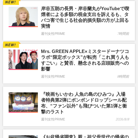
岸谷五朗の長男・岸谷蘭丸がYouTubeで喫
煙者による多額の税金支出を訴えるも、タ
バコ害で生じる社会的損失額の方が上回る
実情
週刊女性PRIME
7時間前
Mrs. GREEN APPLE×ミスタードーナツコ
ラボ“限定ボックス”が転売「これ買う人も
すごい」と賛否、懸念される店頭販売への
影響
週刊女性PRIME
8時間前
『映画ちいかわ 人魚の島のひみつ』入場
者特典第2弾にボンボンドロップシール配
布、“ファン以外”も飛びついた第1弾と衝
撃のラスト
週刊女性PRIME
2026/8/8
《お盆帰省調査》親・祖父母世代の帰省の