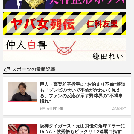
スポーツの最新記事
巨人・高梨雄平投手に”お泊まり不倫”報道
も「ゾンビのせいで不倫がかわいく見え
る」ファンの反応が示す野球界の“不祥事
慣れ”
週刊女性PRIME
2026/8/7
阪神タイガース・元山飛優の落球エラーに
DeNA・牧秀悟もビックリ！2連覇目指す