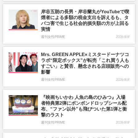
岸谷五朗の長男・岸谷蘭丸がYouTubeで喫
煙者による多額の税金支出を訴えるも、タ
バコ害で生じる社会的損失額の方が上回る
実情
週刊女性PRIME
2026/8/8
Mrs. GREEN APPLE×ミスタードーナツコ
ラボ“限定ボックス”が転売「これ買う人も
すごい」と賛否、懸念される店頭販売への
影響
週刊女性PRIME
2026/8/8
『映画ちいかわ 人魚の島のひみつ』入場
者特典第2弾にボンボンドロップシール配
布、“ファン以外”も飛びついた第1弾と衝
撃のラスト
週刊女性PRIME
2026/8/8