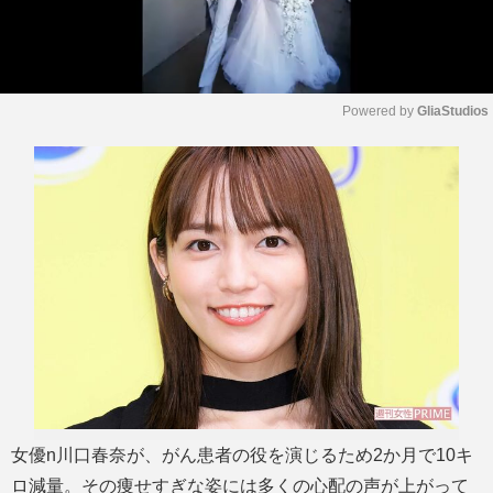
Powered by 
GliaStudios
M
u
t
e
女優n川口春奈が、がん患者の役を演じるため2か月で10キ
ロ減量。その痩せすぎな姿には多くの心配の声が上がって