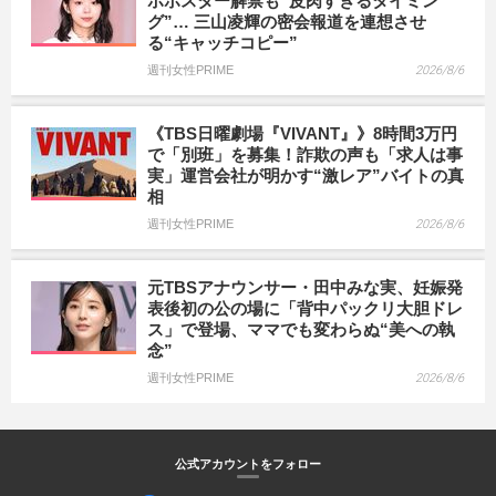
ボポスター解禁も“皮肉すぎるタイミン
グ”… 三山凌輝の密会報道を連想させ
る“キャッチコピー”
週刊女性PRIME
2026/8/6
《TBS日曜劇場『VIVANT』》8時間3万円
で「別班」を募集！詐欺の声も「求人は事
実」運営会社が明かす“激レア”バイトの真
相
週刊女性PRIME
2026/8/6
元TBSアナウンサー・田中みな実、妊娠発
表後初の公の場に「背中パックリ大胆ドレ
ス」で登場、ママでも変わらぬ“美への執
念”
週刊女性PRIME
2026/8/6
公式アカウントをフォロー