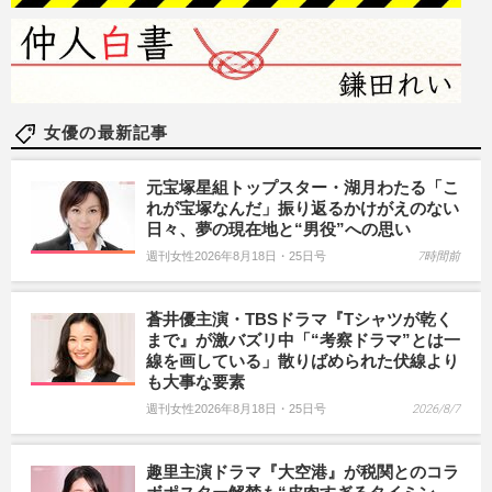
女優の最新記事
元宝塚星組トップスター・湖月わたる「こ
れが宝塚なんだ」振り返るかけがえのない
日々、夢の現在地と“男役”への思い
週刊女性2026年8月18日・25日号
7時間前
蒼井優主演・TBSドラマ『Tシャツが乾く
まで』が激バズリ中「“考察ドラマ”とは一
線を画している」散りばめられた伏線より
も大事な要素
週刊女性2026年8月18日・25日号
2026/8/7
趣里主演ドラマ『大空港』が税関とのコラ