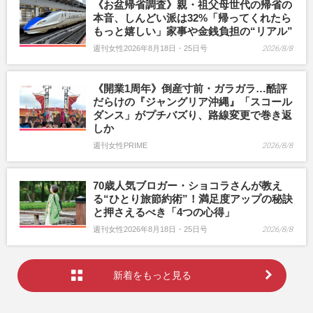
《お盆帰省調査》親・祖父母世代の帰省の
本音、しんどい派は32%「帰ってくれたら
もっと嬉しい」家事や金銭負担の“リアル”
週刊女性2026年8月18日・25日号
2026/8/8
《開業1周年》倒産寸前・ガラガラ…酷評
だらけの『ジャングリア沖縄』「スコール
ダンス」がプチバズり、路線変更で巻き返
しか
週刊女性PRIME
2026/8/8
70歳人気ブロガー・ショコラさんが教え
る“ひとり旅節約術”！満足度アップの秘訣
と押さえるべき「4つの心得」
週刊女性2026年8月18日・25日号
2026/8/8
新着をもっと見る