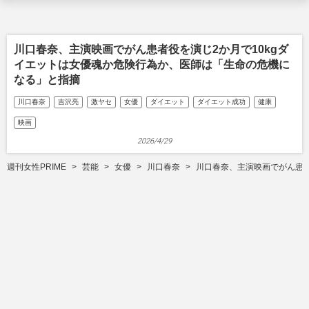
川口春奈、主演映画でがん患者役を演じ2か月で10kgダ
イエットは女優魂か危険行為か、医師は「生命の危機に
なる」と指摘
川口春奈
吉沢亮
激ヤセ
女優
ダイエット
ダイエット成功
健康
映画
2026/4/29
週刊女性PRIME
芸能
女優
川口春奈
川口春奈、主演映画でがん患者