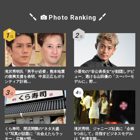
Photo Ranking
滝沢秀明氏「男手が必要」熊本地震
小栗旬の“非公表長女”が顔隠しデビ
の復興支援を表明、中居正広もボラ
ュー、透ける山田優の「スーパーモ
ンティア計画…
デルに」野…
くら寿司、閉店間際の“ネタ大盛
滝沢秀明、ジャニーズ社員に「企画
り”写真が話題に「出会えたらラッ
5つ出して」目指すビジネスモデル
キー」広報が明…
は『米津玄師…