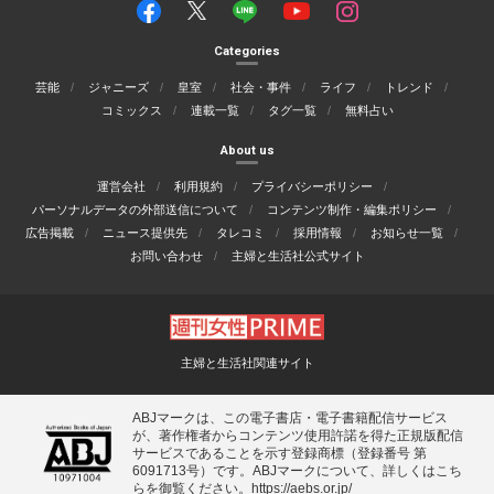
Categories
芸能
ジャニーズ
皇室
社会・事件
ライフ
トレンド
コミックス
連載一覧
タグ一覧
無料占い
About us
運営会社
利用規約
プライバシーポリシー
パーソナルデータの外部送信について
コンテンツ制作・編集ポリシー
広告掲載
ニュース提供先
タレコミ
採用情報
お知らせ一覧
お問い合わせ
主婦と生活社公式サイト
主婦と生活社関連サイト
ABJマークは、この電子書店・電子書籍配信サービス
が、著作権者からコンテンツ使用許諾を得た正規版配信
サービスであることを示す登録商標（登録番号 第
6091713号）です。ABJマークについて、詳しくはこち
らを御覧ください。
https://aebs.or.jp/