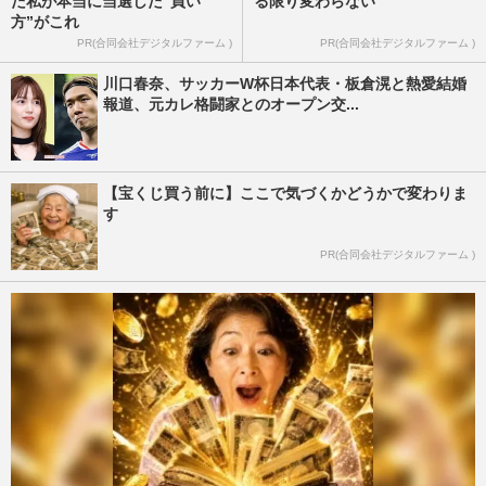
た私が本当に当選した“買い
る限り変わらない
方”がこれ
PR(合同会社デジタルファーム )
PR(合同会社デジタルファーム )
川口春奈、サッカーW杯日本代表・板倉滉と熱愛結婚
報道、元カレ格闘家とのオープン交...
【宝くじ買う前に】ここで気づくかどうかで変わりま
す
PR(合同会社デジタルファーム )