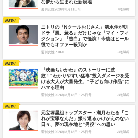
な夢から生まれた新境地
週刊女性2026年8月11日号
1時間前
ニトリの「Nクールおじさん」清水伸が朝
ドラ『風、薫る』だけじゃな『マイ・フィ
クション』『告白』で怪演！今後はヒール
役でもオファー殺到か
週刊女性PRIME
3時間前
『映画ちいかわ』のストーリーに波
紋！“わかりやすい猛毒”投入ダメージを受
ける大人が大量発生、“子ども向け作品”に
ハマる理由
週刊女性2026年8月18日・25日号
5時間前
元宝塚星組トップスター・湖月わたる「こ
れが宝塚なんだ」振り返るかけがえのない
日々、夢の現在地と“男役”への思い
週刊女性2026年8月18日・25日号
6時間前