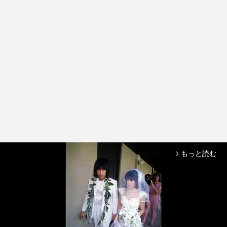
もっと読む
arrow_forward_ios