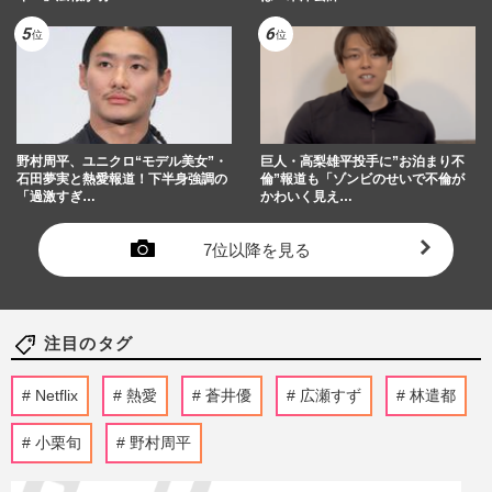
野村周平、ユニクロ“モデル美女”・
巨人・高梨雄平投手に”お泊まり不
石田夢実と熱愛報道！下半身強調の
倫”報道も「ゾンビのせいで不倫が
「過激すぎ…
かわいく見え…
7位以降を見る
注目のタグ
Netflix
熱愛
蒼井優
広瀬すず
林遣都
小栗旬
野村周平