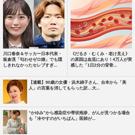
川口春奈＆サッカー日本代表・
《だるさ・むくみ・老け見え》
板倉滉「匂わせゼロ婚」でも隠
の原因は血流にあり！4万人が実
しきれなかったセレブすぎ...
感した「1日2分の背骨...
【連載】90歳の女優・浜木綿子さん、台本から「美
人」の言葉を消してもらった訳…大...
“かゆみ”から感染症や帯状疱疹、がんが見つかる場合
も「冷やすのがいちばん」医師が...