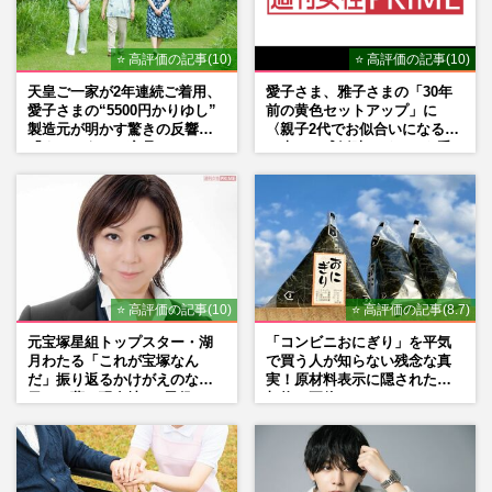
⭐ 高評価の記事(10)
⭐ 高評価の記事(10)
天皇ご一家が2年連続ご着用、
愛子さま、雅子さまの「30年
愛子さまの“5500円かりゆし”
前の黄色セットアップ」に
製造元が明かす驚きの反響
〈親子2代でお似合いになる〉
「まさかうちの商品とは…」
の声、ご成婚時のドレスも手
がけた森英恵さんとの絆
⭐ 高評価の記事(10)
⭐ 高評価の記事(8.7)
元宝塚星組トップスター・湖
「コンビニおにぎり」を平気
月わたる「これが宝塚なん
で買う人が知らない残念な真
だ」振り返るかけがえのない
実！原材料表示に隠された添
日々、夢の現在地と“男役”へ
加物の正体
の思い