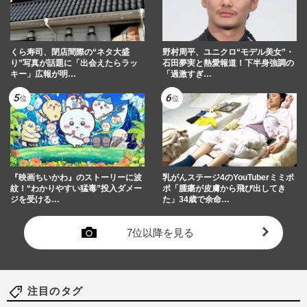
くら寿司、閉店間際の“ネタ大盛
野村周平、ユニクロ“モデル美女”・
り”写真が話題に「出会えたらラッ
石田夢実と熱愛報道！下半身強調の
キー」広報が明…
「過激すぎ…
『映画ちいかわ』のストーリーに波
乳がんステージ4のYouTuberミミポ
紋！“わかりやすい猛毒”投入ダメー
ポ「腫瘍が皮膚から飛び出してき
ジを受ける…
た」34歳で余命…
7位以降を見る
注目のタグ