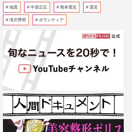
地震
中居正広
熊本震災
震災
滝沢秀明
ボランティア