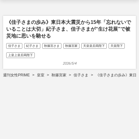
《佳子さまの歩み》東日本大震災から15年「忘れないで
いることは大切」紀子さま、佳子さまが“生け花展”で被
災地に思いを馳せる
佳子さま
紀子さま
秋篠宮さま
秋篠宮家
天皇皇后両陛下
天皇陛下
上皇上皇后両陛下
2026/5/4
週刊女性PRIME
皇室
秋篠宮家
佳子さま
《佳子さまの歩み》東日本