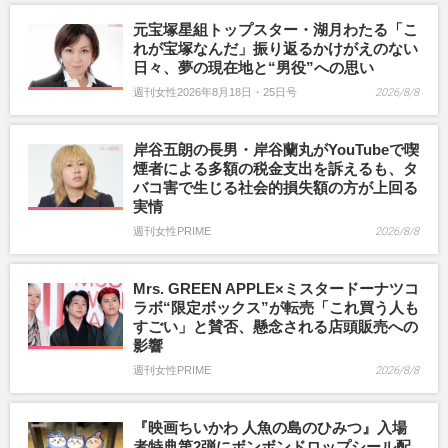
元宝塚星組トップスター・湖月わたる「こ
れが宝塚なんだ」振り返るかけがえのない
日々、夢の現在地と“男役”への思い
週刊女性2026年8月18日・25日号
2026/8/8
岸谷五朗の長男・岸谷蘭丸がYouTubeで喫
煙者による多額の税金支出を訴えるも、タ
バコ害で生じる社会的損失額の方が上回る
実情
週刊女性PRIME
2026/8/8
Mrs. GREEN APPLE×ミスタードーナツコ
ラボ“限定ボックス”が転売「これ買う人も
すごい」と賛否、懸念される店頭販売への
影響
週刊女性PRIME
2026/8/8
『映画ちいかわ 人魚の島のひみつ』入場
者特典第2弾にボンボンドロップシール配