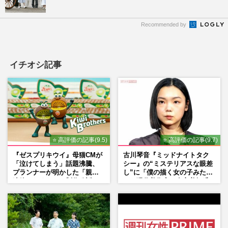
Recommended by
イチオシ記事
⭐ 高評価の記事(9.5)
⭐ 高評価の記事(9.7)
『ゼスプリキウイ』母猫CMが
古川琴音『ミッドナイトタク
「泣けてしまう」話題沸騰、
シー』の“ミステリアスな眼差
プランナーが明かした「親に
し”に「僕の描く女の子みた
連絡したくなる」制作秘話
い」現代美術家・奈良美智氏
もSNSで“公認”