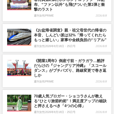
布、“ファン以外”も飛びついた第1弾と衝
撃のラスト
週刊女性PRIME
2026/8/8
《お盆帰省調査》親・祖父母世代の帰省の
本音、しんどい派は32%「帰ってくれたら
もっと嬉しい」家事や金銭負担の“リアル”
週刊女性2026年8月18日・25日号
2026/8/8
《開業1周年》倒産寸前・ガラガラ…酷評
だらけの『ジャングリア沖縄』「スコール
ダンス」がプチバズり、路線変更で巻き返
しか
週刊女性PRIME
2026/8/8
70歳人気ブロガー・ショコラさんが教え
る“ひとり旅節約術”！満足度アップの秘訣
と押さえるべき「4つの心得」
週刊女性2026年8月18日・25日号
2026/8/8