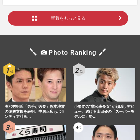
新着をもっと見る
Photo Ranking
滝沢秀明氏「男手が必要」熊本地震
小栗旬の“非公表長女”が顔隠しデビ
の復興支援を表明、中居正広もボラ
ュー、透ける山田優の「スーパーモ
ンティア計画…
デルに」野…