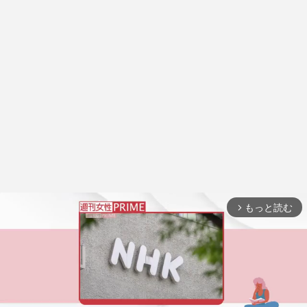
もっと読む
arrow_forward_ios