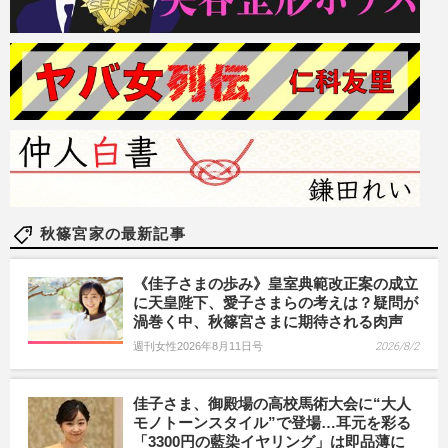
秋篠宮家の最新記事
《佳子さまの歩み》皇室典範改正案の成立
に天皇陛下、愛子さまらの考えは？疑問が
渦巻く中、秋篠宮さまに期待される肉声
週刊女性2026年8月11日号
2026/8/2
佳子さま、御殿場の高校馬術大会に“大人
モノトーンスタイル”で登場…耳元を彩る
「3300円の藍染イヤリング」は即品薄に