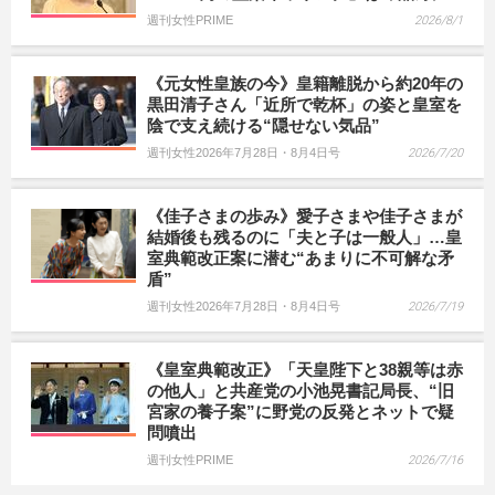
週刊女性PRIME
2026/8/1
《元女性皇族の今》皇籍離脱から約20年の
黒田清子さん「近所で乾杯」の姿と皇室を
陰で支え続ける“隠せない気品”
週刊女性2026年7月28日・8月4日号
2026/7/20
《佳子さまの歩み》愛子さまや佳子さまが
結婚後も残るのに「夫と子は一般人」…皇
室典範改正案に潜む“あまりに不可解な矛
盾”
週刊女性2026年7月28日・8月4日号
2026/7/19
《皇室典範改正》「天皇陛下と38親等は赤
の他人」と共産党の小池晃書記局長、“旧
宮家の養子案”に野党の反発とネットで疑
問噴出
週刊女性PRIME
2026/7/16