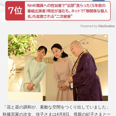
Powered by 
GliaStudios
M
u
t
e
「花と器の調和が、素敵な空間をつくり出していました」
秋篠宮家の次女、佳子さまは4月8日、母親の紀子さまと一