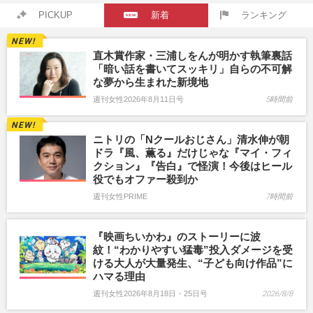
PICKUP
新着
ランキング
直木賞作家・三浦しをんが明かす執筆裏話
「暗い話を書いてスッキリ」自らの不可解
な夢から生まれた新境地
週刊女性2026年8月11日号
5時間前
ニトリの「Nクールおじさん」清水伸が朝
ドラ『風、薫る』だけじゃな『マイ・フィ
クション』『告白』で怪演！今後はヒール
役でもオファー殺到か
週刊女性PRIME
7時間前
『映画ちいかわ』のストーリーに波
紋！“わかりやすい猛毒”投入ダメージを受
ける大人が大量発生、“子ども向け作品”に
ハマる理由
週刊女性2026年8月18日・25日号
2026/8/8