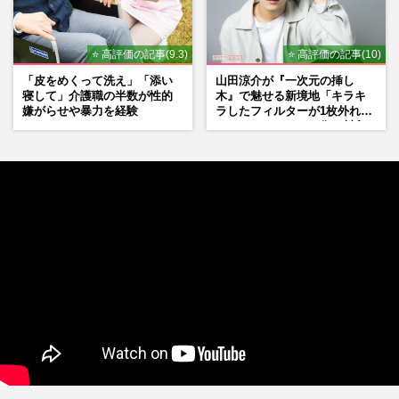
⭐ 高評価の記事(9.3)
⭐ 高評価の記事(10)
「皮をめくって洗え」「添い
山田涼介が『一次元の挿し
寝して」介護職の半数が性的
木』で魅せる新境地「キラキ
嫌がらせや暴力を経験
ラしたフィルターが1枚外れて
くれたら」アイドル像を封印
した覚悟