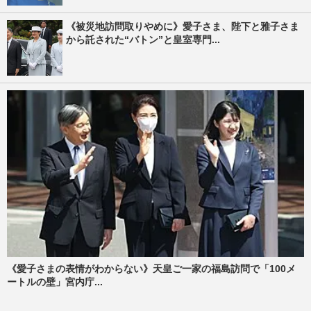
《被災地訪問取りやめに》愛子さま、陛下と雅子さま
から託された“バトン”と皇室専門...
《愛子さまの表情がわからない》天皇ご一家の福島訪問で「100メ
ートルの壁」宮内庁...