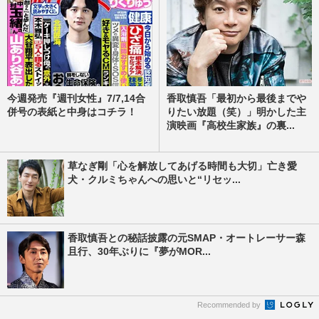
今週発売『週刊女性』7/7,14合
香取慎吾「最初から最後までや
併号の表紙と中身はコチラ！
りたい放題（笑）」明かした主
演映画『高校生家族』の裏...
草なぎ剛「心を解放してあげる時間も大切」亡き愛
犬・クルミちゃんへの思いと“リセッ...
香取慎吾との秘話披露の元SMAP・オートレーサー森
且行、30年ぶりに『夢がMOR...
Recommended by