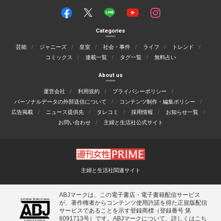
Categories
芸能
ジャニーズ
皇室
社会・事件
ライフ
トレンド
コミックス
連載一覧
タグ一覧
無料占い
About us
運営会社
利用規約
プライバシーポリシー
パーソナルデータの外部送信について
コンテンツ制作・編集ポリシー
広告掲載
ニュース提供先
タレコミ
採用情報
お知らせ一覧
お問い合わせ
主婦と生活社公式サイト
主婦と生活社関連サイト
ABJマークは、この電子書店・電子書籍配信サービス
が、著作権者からコンテンツ使用許諾を得た正規版配信
サービスであることを示す登録商標（登録番号 第
6091713号）です。ABJマークについて、詳しくはこち