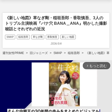
《新しい地図》草なぎ剛・稲垣吾郎・香取慎吾、3人の
トリプル主演映画『バナ穴 BANA＿ANA』明かした撮影
秘話とそれぞれの近況
SMAP
稲垣吾郎
草なぎ剛
香取慎吾
新しい地図
2026/5/6
週刊女性PRIME
旧ジャニーズ
SMAP
稲垣吾郎
《新しい地図》草な
もっと読む
arrow_forward_ios