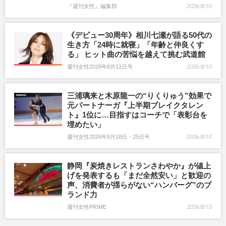
『週刊女性』編集部
2026/8/10
《デビュー30周年》相川七瀬が語る50代の
生き方「24時に就寝」「年齢と仲良くす
る」 ヒット曲の苦悩を越えて挑む武道館
週刊女性2026年8月11日号
2026/8/10
三浦璃来と木原龍一の“りくりゅう”効果で
元パートナーガ『上半期ブレイクタレン
ト』1位に…目指すはコーチで「表彰台を
埋めたい」
週刊女性2026年8月18日・25日号
2026/8/10
静岡『炭焼きレストランさわやか』が値上
げを発表するも「まだ全然安い」と歓迎の
声、消費者が揺らがない“ハンバーグ”のブ
ランド力
週刊女性PRIME
2026/8/10