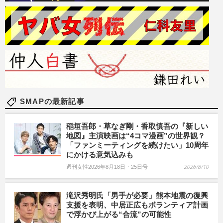
SMAPの最新記事
稲垣吾郎・草なぎ剛・香取慎吾の『新しい
地図』主演映画は“4コマ漫画”の世界観？
「ファンミーティングを続けたい」10周年
にかける意気込みも
週刊女性2026年8月18日・25日号
2026/8/10
滝沢秀明氏「男手が必要」熊本地震の復興
支援を表明、中居正広もボランティア計画
で浮かび上がる“合流”の可能性