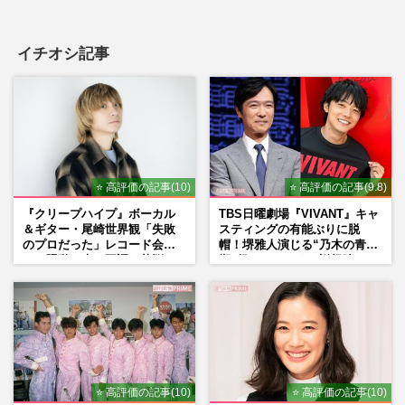
イチオシ記事
⭐ 高評価の記事(10)
⭐ 高評価の記事(9.8)
『クリープハイプ』ボーカル
TBS日曜劇場『VIVANT』キャ
＆ギター・尾崎世界観「失敗
スティングの有能ぶりに脱
のプロだった」レコード会社
帽！堺雅人演じる“乃木の青年
との騒動、声の不調…苦悩の
期”役は、そっくり説根強い
先で見つけた“今”
Mr.Children桜井和寿のバンド
マン長男・櫻井海音だった
⭐ 高評価の記事(10)
⭐ 高評価の記事(10)