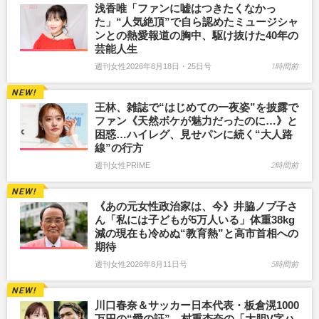
浅香唯「ファンに嘘はつきたくなかっ
た」“人気絶頂”で自ら認めたミュージシャ
ンとの熱愛報道の胸中、駆け抜けた40年の
芸能人生
週刊女性2026年8月18日・25日号
1時間前
王林、雑誌で“はじめての一夜姿”を披露で
ファン《天然ボケが魅力だったのに…》と
困惑…ハイレグ、見せパンに続く“大人路
線”の行方
週刊女性PRIME
2時間前
《あの元女性政治家は、今》井脇ノブ子さ
ん「私には子どもが5万人いる」体重38kg
減の現在も冷めぬ“教育熱”と高市首相への
期待
週刊女性2026年8月11日号
5時間前
川口春奈＆サッカー日本代表・板倉滉1000
万円の“愛の証”、村重杏奈の「大胆V字ハ