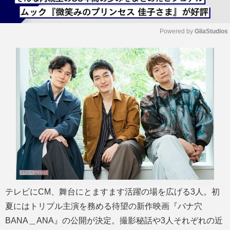
Powered by 
GliaStudios
M
u
t
e
テレビにCM、舞台にとますます活躍の場を広げる3人。初
夏にはトリプル主演を務める待望の新作映画『バナ穴
BANA＿ANA』の公開が決定。撮影秘話や3人それぞれの近