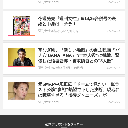
週刊女性PRIME
2026/8/7
今週発売『週刊女性』8/18,25合併号の表
紙と中身はコチラ！
週刊女性本誌からのお知らせ
2026/8/4
草なぎ剛、『新しい地図』の自主映画『バ
ナ穴 BANA_ANA』で“本人役”に挑戦、緊
張した稲垣吾郎・香取慎吾との“3人飯”
週刊女性2026年7月7日・14日号
2026/6/27
元SMAP中居正広「ドームで見たい」嵐ラ
スト公演“参戦”熱望で下した決断、現地に
は豪華すぎる「招待ジャニーズ」が
週刊女性PRIME
2026/6/9
公式アカウントをフォロー