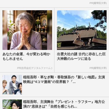
PR(國學院大學)
あなたの金運、今が変わる時か
出雲大社の謎 古代に存在した巨
もしれません
大神殿のルーツに迫る
PR(合同会社デジタルファーム )
PR(國學院大學)
稲垣吾郎・草なぎ剛・香取慎吾の『新しい地図』主演
映画は“4コマ漫画”の世界観？「...
稲垣吾郎、主演舞台『プレゼント・ラフター』地方公
演の“息抜きは”「自然を感じられ...