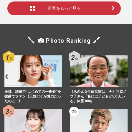
新着をもっと見る
Photo Ranking
王林、雑誌で“はじめての一夜姿”を
《あの元女性政治家は、今》井脇ノ
披露でファン《天然ボケが魅力だっ
ブ子さん「私には子どもが5万人い
たのに…》…
る」体重38kg…