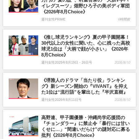
イレグスーツ」畑野ひろ子の美ボディ軍団
《2026年8月Choice》
週刊女性PRIME
6時間前
《推し球児ランキング》夏の甲子園開幕！
30代以上の女性に聞いた、心に残った高校
球児1位は「大柄で顔が小さい」《2026年
8月Choice》
週刊女性2025年8月19日・26日号
2026/8/10
《堺雅人のドラマ「当たり役」ランキン
グ》新シーズン開始の『VIVANT』を抑え
た1位は“流行語”を輩出した『半沢直樹』
週刊女性2026年8月11日号
2026/8/10
高野連、甲子園優勝・沖縄尚学応援団の
『チョンダラー』に禁止令「暴行には甘い
くせに…」“間違いだらけ”の謎対応に募る
批判《2026年8月Choice》