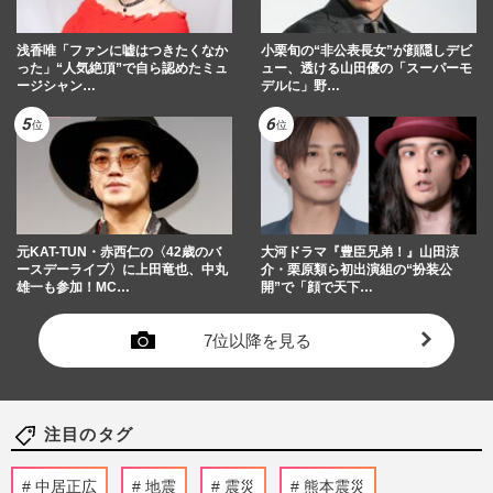
浅香唯「ファンに嘘はつきたくなか
小栗旬の“非公表長女”が顔隠しデビ
った」“人気絶頂”で自ら認めたミュ
ュー、透ける山田優の「スーパーモ
ージシャン…
デルに」野…
元KAT-TUN・赤西仁の〈42歳のバ
大河ドラマ『豊臣兄弟！』山田涼
ースデーライブ〉に上田竜也、中丸
介・栗原類ら初出演組の“扮装公
雄一も参加！MC…
開”で「顔で天下…
7位以降を見る
注目のタグ
中居正広
地震
震災
熊本震災