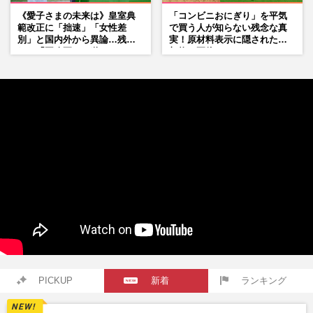
《愛子さまの未来は》皇室典
「コンビニおにぎり」を平気
範改正に「拙速」「女性差
で買う人が知らない残念な真
別」と国内外から異論…残さ
実！原材料表示に隠された添
れた「再改正」の道
加物の正体
PICKUP
新着
ランキング