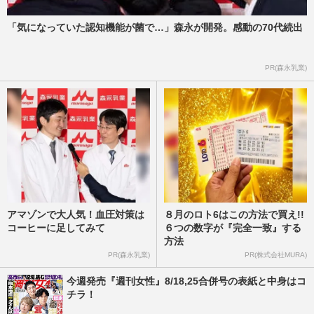
「気になっていた認知機能が菌で…」森永が開発。感動の70代続出
PR(森永乳業)
アマゾンで大人気！血圧対策は
８月のロト6はこの方法で買え!!
コーヒーに足してみて
６つの数字が『完全一致』する
方法
PR(森永乳業)
PR(株式会社MURA)
今週発売『週刊女性』8/18,25合併号の表紙と中身はコ
チラ！