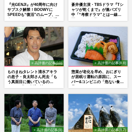
『光GENJI』が40周年に向け
蒼井優主演・TBSドラマ『Tシ
サブスク解禁！BOOWYに
ャツが乾くまで』が激バズリ
SPEEDも“復活”のムーブ、本
中「“考察ドラマ”とは一線を
人たちのコメント続々で急浮
画している」散りばめられた
上する“再結成”の道
伏線よりも大事な要素
⭐ 高評価の記事(10)
⭐ 高評価の記事(8.8)
ものまねタレント清水アキラ
惣菜が老化を早め、おにぎり
の息子・良太郎さん死去「も
が居眠り運転の原因に、スー
う真面目に働いているの
パー&コンビニの「危ない食
で」、2度の逮捕も諦めなかっ
品」
た芸能界“波乱に満ちた37年”
⭐ 高評価の記事(9)
⭐ 高評価の記事(8.7)