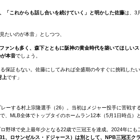
、「これからも話し合いを続けていく」と明かした佐藤
は、3
見たいのが本音」としつつ、
るファンも多く、森下とともに阪神の黄金時代を築いてほしいス
のが本音
でしょう。
きる保証もない。佐藤にしてみれば全盛期の今すぐに挑戦した
村上
です」
プレーする村上宗隆選手（26）。当初はメジャー投手に苦戦す
で、MLB全体でトップタイのホームラン12本（5月1日時点）
ロ野球で史上最年少となる22歳で三冠王を達成。2024年に
31、ロサンゼルス・ドジャース）は別として、NPB三冠王ク