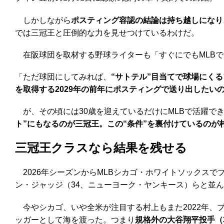
しかしながら
ポスティング容認の結論は持ち越しになり
では三冠王と圧倒的な力を見せつけているわけだ。
在阪球団を取材する野球ライターも「すぐにでもMLBで
「ただ球団にしてみれば、
“サトテル”目当てで球場にく
を取得する2029年の前年にポスティングで送り出したい
が、その頃には30歳を迎えているだけにMLBで活躍で
ト”にもなるのが三冠王。この“条件”を裏付けているのが
三冠王クラスなら結果を残せる
2026年シーズンからMLBシカゴ・ホワイトソックスで
ン・ジャッジ（34、ニューヨーク・ヤンキース）らと並ん
今やシカゴ、いや全米が注目する村上もまた2022年、プ
ッガーとして海を渡った。つまり
規格外の大谷翔平投手（