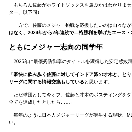
もちろん佐藤がホワイトソックスを選ぶかはわかりません
ター、以下同）
一方で、佐藤のメジャー挑戦を応援したいのは山々ながら
はなく、2024年から2年連続で二桁勝利を挙げたエース
ともにメジャー志向の同学年
2025年に最優秀防御率のタイトルを獲得した安定感抜群
「
豪快に飲み歩く佐藤に対してインドア派の才木と、とり
リーグに関する情報交換もしている
と思います。
ただ球団として今オフ、佐藤と才木のポスティングをダ
全てを達成したとしたら……」
毎年のように日本人メジャーリーグが誕生する現状、ML
い。