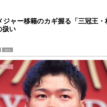
メジャー移籍のカギ握る「三冠王・
の扱い
MLB