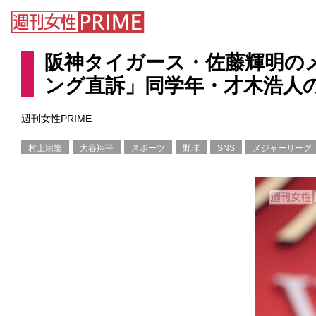
阪神タイガース・佐藤輝明の
ング直訴」同学年・才木浩人
週刊女性PRIME
村上宗隆
大谷翔平
スポーツ
野球
SNS
メジャーリーグ