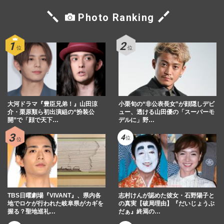
Photo Ranking
大河ドラマ『豊臣兄弟！』山田涼
小栗旬の“非公表長女”が顔隠しデビ
介・栗原類ら初出演組の“扮装公
ュー、透ける山田優の「スーパーモ
開”で「顔で天下…
デルに」野…
TBS日曜劇場『VIVANT』、県内各
志村けんが認めた彼女・石野陽子と
地でロケが行われた岐阜県がカギを
の真実【破局理由】『だいじょうぶ
握る？聖地巡礼…
だぁ』終焉の…