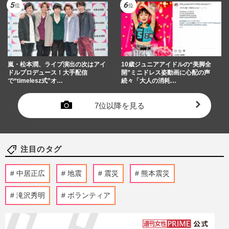
嵐・松本潤、ライブ演出の次はアイ
10歳ジュニアアイドルの“美脚全
ドルプロデュース！大手配信
開”ミニドレス姿動画に心配の声
で“timelesz式”オ…
続々「大人の消耗…
7位以降を見る
注目のタグ
中居正広
地震
震災
熊本震災
滝沢秀明
ボランティア