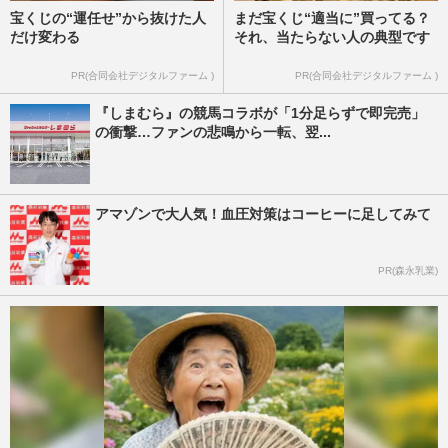
宝くじの“運任せ”から抜けた人
まだ宝くじ“適当に”買ってる？
だけ変わる
それ、当たらない人の典型です
PR(合同会社デジタルファーム )
PR(合同会社デジタルファーム )
『しまむら』の競馬コラボが「1分足らずで即完売」
の衝撃…ファンの悲鳴から一転、翌...
アマゾンで大人気！血圧対策はコーヒーに足してみて
PR(森永乳業)