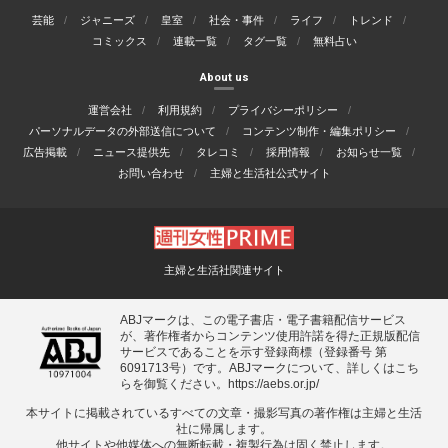
芸能
ジャニーズ
皇室
社会・事件
ライフ
トレンド
コミックス
連載一覧
タグ一覧
無料占い
About us
運営会社
利用規約
プライバシーポリシー
パーソナルデータの外部送信について
コンテンツ制作・編集ポリシー
広告掲載
ニュース提供先
タレコミ
採用情報
お知らせ一覧
お問い合わせ
主婦と生活社公式サイト
主婦と生活社関連サイト
ABJマークは、この電子書店・電子書籍配信サービス
が、著作権者からコンテンツ使用許諾を得た正規版配信
サービスであることを示す登録商標（登録番号 第
6091713号）です。ABJマークについて、詳しくはこち
らを御覧ください。
https://aebs.or.jp/
本サイトに掲載されているすべての⽂章・撮影写真の著作権は主婦と⽣活
社に帰属します。
他サイトや他媒体への無断転載・複製⾏為は固く禁⽌します。