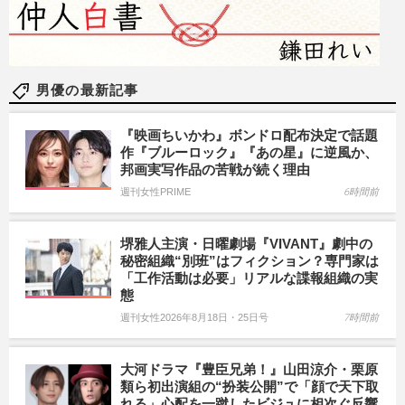
男優の最新記事
『映画ちいかわ』ボンドロ配布決定で話題
作『ブルーロック』『あの星』に逆風か、
邦画実写作品の苦戦が続く理由
週刊女性PRIME
6時間前
堺雅人主演・日曜劇場『VIVANT』劇中の
秘密組織“別班”はフィクション？専門家は
「工作活動は必要」リアルな諜報組織の実
態
週刊女性2026年8月18日・25日号
7時間前
大河ドラマ『豊臣兄弟！』山田涼介・栗原
類ら初出演組の“扮装公開”で「顔で天下取
れる」心配を一蹴したビジュに相次ぐ反響