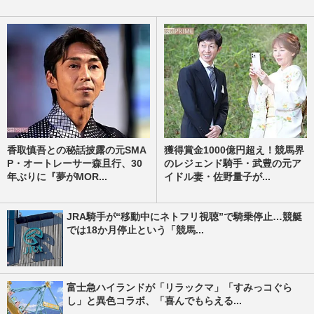
香取慎吾との秘話披露の元SMA
獲得賞金1000億円超え！競馬界
P・オートレーサー森且行、30
のレジェンド騎手・武豊の元ア
年ぶりに『夢がMOR...
イドル妻・佐野量子が...
JRA騎手が“移動中にネトフリ視聴”で騎乗停止…競艇
では18か月停止という「競馬...
富士急ハイランドが「リラックマ」「すみっコぐら
し」と異色コラボ、「喜んでもらえる...