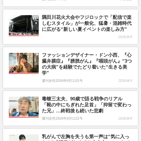
隅田川花火大会やフジロックで「配信で楽
しむスタイル」が一般化、猛暑・混雑時代
に広がる“新しい夏イベントの楽しみ方”
2026/8/9
ファッションデザイナー・ドン小西、『心
臓弁膜症』『膀胱がん』『咽頭がん』“3つ
の大病”を経験でたどり着いた“生きる美
学”
週刊女性2026年8月11日号
2026/8/9
毒蝮三太夫、90歳で語る戦争のリアル
「靴の中にちぎれた足首」「抑留で変わっ
た兄」…終戦後も続いた悲劇
週刊女性2026年8月11日号
2026/8/9
乳がんで左胸を失うも第一声は“気に入っ