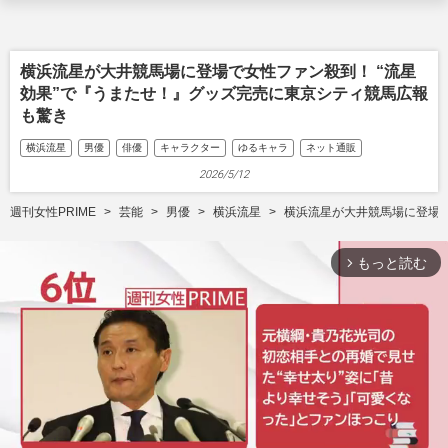
横浜流星が大井競馬場に登場で女性ファン殺到！ “流星
効果”で『うまたせ！』グッズ完売に東京シティ競馬広報
も驚き
横浜流星
男優
俳優
キャラクター
ゆるキャラ
ネット通販
2026/5/12
週刊女性PRIME
芸能
男優
横浜流星
横浜流星が大井競馬場に登場で
もっと読む
arrow_forward_ios