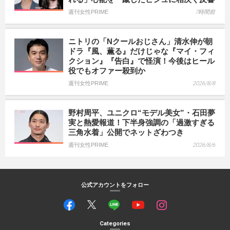
週刊女性PRIME
7時間前
ニトリの「Nクールおじさん」清水伸が朝
ドラ『風、薫る』だけじゃな『マイ・フィ
クション』『告白』で怪演！今後はヒール
役でもオファー殺到か
週刊女性PRIME
2026/8/8
野村周平、ユニクロ“モデル美女”・石田夢
実と熱愛報道！下半身強調の「過激すぎる
三角水着」公開でネットざわつき
週刊女性PRIME
2026/8/6
公式アカウントをフォロー
Categories