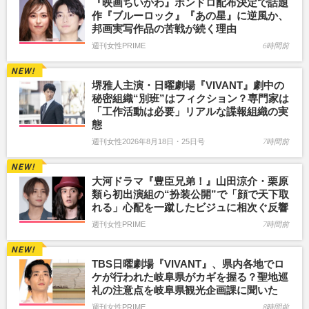
『映画ちいかわ』ボンドロ配布決定で話題
作『ブルーロック』『あの星』に逆風か、
邦画実写作品の苦戦が続く理由
週刊女性PRIME
6時間前
堺雅人主演・日曜劇場『VIVANT』劇中の
秘密組織“別班”はフィクション？専門家は
「工作活動は必要」リアルな諜報組織の実
態
週刊女性2026年8月18日・25日号
7時間前
大河ドラマ『豊臣兄弟！』山田涼介・栗原
類ら初出演組の“扮装公開”で「顔で天下取
れる」心配を一蹴したビジュに相次ぐ反響
週刊女性PRIME
7時間前
TBS日曜劇場『VIVANT』、県内各地でロ
ケが行われた岐阜県がカギを握る？聖地巡
礼の注意点を岐阜県観光企画課に聞いた
週刊女性PRIME
8時間前