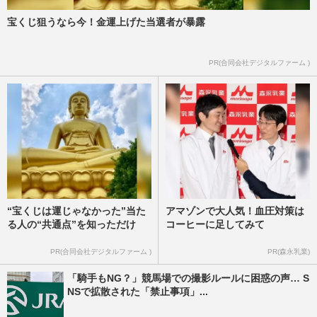
宝くじ狙うなら今！金運上げた当選者が暴露
PR(合同会社デジタルファーム )
“宝くじは運じゃなかった”当た
アマゾンで大人気！血圧対策は
る人の“共通点”を知っただけ
コーヒーに足してみて
PR(合同会社デジタルファーム )
PR(森永乳業)
「騎手もNG？」競馬場での撮影ルールに困惑の声… S
NSで拡散された「禁止事項」...