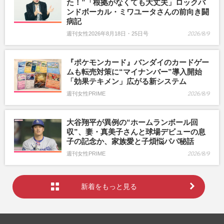
た！”「根拠がなくても大丈夫」ロックバ
ンドボーカル・ミワユータさんの前向き闘
病記
週刊女性2026年8月18日・25日号
2026/8/9
『ポケモンカード』バンダイのカードゲー
ムも転売対策に“マイナンバー”導入開始
「効果テキメン」広がる新システム
週刊女性PRIME
2026/8/9
大谷翔平が異例の“ホームランボール回
収”、妻・真美子さんと球場デビューの息
子の記念か、家族愛と子煩悩パパ秘話
週刊女性PRIME
2026/8/9
新着をもっと見る