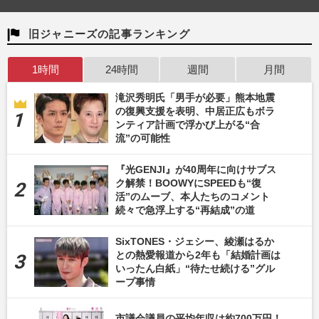
旧ジャニーズの記事ランキング
1時間
24時間
週間
月間
滝沢秀明氏「男手が必要」熊本地震
の復興支援を表明、中居正広もボラ
ンティア計画で浮かび上がる“合
流”の可能性
『光GENJI』が40周年に向けサブス
ク解禁！BOOWYにSPEEDも“復
活”のムーブ、本人たちのコメント
続々で急浮上する“再結成”の道
SixTONES・ジェシー、綾瀬はるか
との熱愛報道から2年も「結婚計画は
いったん白紙」“待たせ続ける”グル
ープ事情
市議会議員の平均年収は約700万円！