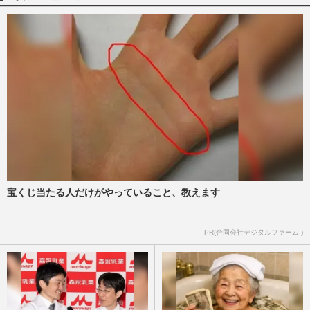
大谷翔平の元通訳・水原一平氏「命を賭け
て…」公開された“独占インタビュー”で語
った衝撃の「嘘と真実」
週刊女性PRIME
2026/7/30
ドジャース・大谷翔平、ゆうちょ銀行のア
ンバサダー就任で“賞”を新設！本人も「選
定に携わる」子どもたち…
週刊女性2026年8月11日号
2026/7/29
宝くじ当たる人だけがやっていること、教えます
“二刀流”不発ならドジャース・大谷翔平の
「４年連続MVP」に暗雲、有力候補に躍
り出たカブス・鈴木誠也の…
PR(合同会社デジタルファーム )
週刊女性PRIME
2026/7/29