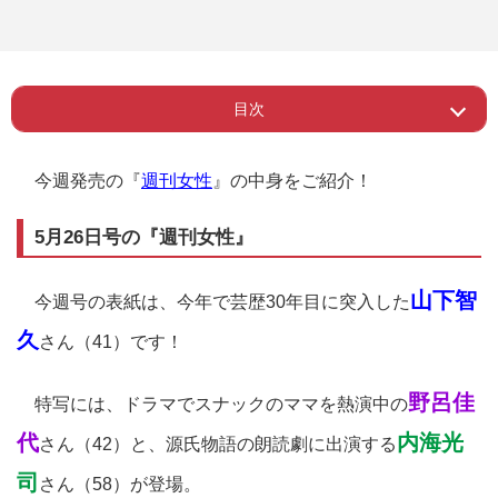
目次
Page 1
ー 5月26日号の『週刊女性』
今週発売の『
週刊女性
』の中身をご紹介！
5月26日号の『週刊女性』
山下智
今週号の表紙は、今年で芸歴30年目に突入した
久
さん（41）です！
野呂佳
特写には、ドラマでスナックのママを熱演中の
代
内海光
さん（42）と、源氏物語の朗読劇に出演する
司
さん（58）が登場。