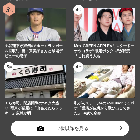
大谷翔平が異例の“ホームランボー
Mrs. GREEN APPLE×ミスタードー
ル回収”、妻・真美子さんと球場デ
ナツコラボ“限定ボックス”が転売
ビューの息子…
「これ買う人も…
くら寿司、閉店間際の“ネタ大盛
乳がんステージ4のYouTuberミミポ
り”写真が話題に「出会えたらラッ
ポ「腫瘍が皮膚から飛び出してき
キー」広報が明…
た」34歳で余命…
7位以降を見る