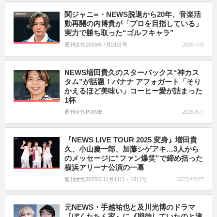
関ジャニ∞・NEWS脱退から20年、音楽活
動再開の内博貴が「プロを目指している」
実力で勝ち取った“ゴルフキャラ”
週刊女性2026年7月21日号
2026/7/9
NEWS増田貴久のスターバックス“神カス
タム”が話題！バナナ アフォガート「そり
かえるほど美味い」コーヒー愛が詰まった
1杯
週刊女性PRIME
2026/6/1
『NEWS LIVE TOUR 2025 変身』増田貴
久、小山慶一郎、加藤シゲアキ…3人から
のメッセージに“ファン爆笑”で締め括った
横浜アリーナ公演の一幕
週刊女性2025年11月11日・18日号
2025/10/27
元NEWS・手越祐也と及川光博のドラマ
『ぼくたちん家』に《期待していたのと違