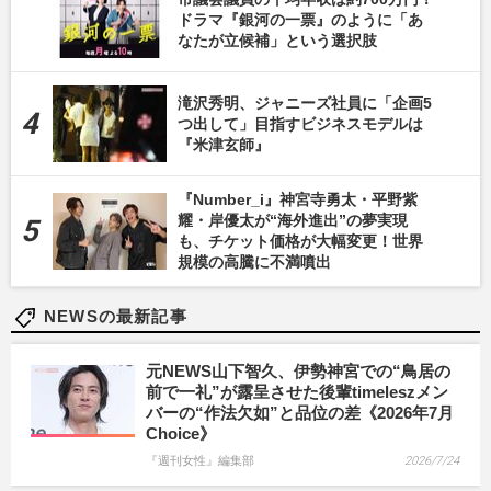
ドラマ『銀河の一票』のように「あ
なたが立候補」という選択肢
滝沢秀明、ジャニーズ社員に「企画5
つ出して」目指すビジネスモデルは
『米津玄師』
『Number_i』神宮寺勇太・平野紫
耀・岸優太が“海外進出”の夢実現
も、チケット価格が大幅変更！世界
規模の高騰に不満噴出
NEWSの最新記事
元NEWS山下智久、伊勢神宮での“鳥居の
前で一礼”が露呈させた後輩timeleszメン
バーの“作法欠如”と品位の差《2026年7月
Choice》
『週刊女性』編集部
2026/7/24