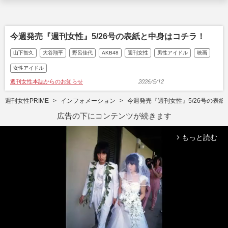
今週発売『週刊女性』5/26号の表紙と中身はコチラ！
山下智久
大谷翔平
野呂佳代
AKB48
週刊女性
男性アイドル
映画
女性アイドル
週刊女性本誌からのお知らせ
2026/5/12
週刊女性PRIME
インフォメーション
今週発売『週刊女性』5/26号の表
広告の下にコンテンツが続きます
もっと読む
arrow_forward_ios