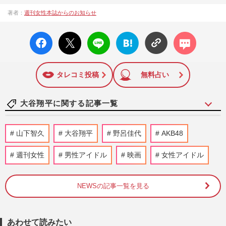
著者：
週刊女性本誌からのお知らせ
facebo
X ポス
LINE
はてな
コメン
ok い
ト
ブック
ト
いね
マーク
に追加
タレコミ投稿
無料占い
大谷翔平に関する記事一覧
大谷翔平が異例の“ホームランボール回
山下智久
大谷翔平
野呂佳代
AKB48
収”、妻・真美子さんと球場デビューの息
子の記念か、家族愛と子煩悩…
週刊女性
男性アイドル
映画
女性アイドル
週刊女性PRIME
4時間前
NEWSの記事一覧を見る
「大谷翔平の生活に合わせ…」水原一平受
刑者、事件直前の音声公開で発覚した“衝
撃ウソの数々”と妻への思…
週刊女性PRIME
2026/8/3
あわせて読みたい