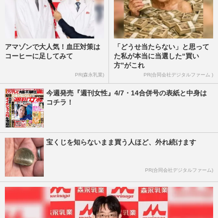
アマゾンで大人気！血圧対策は
「どうせ当たらない」と思って
コーヒーに足してみて
た私が本当に当選した“買い
方”がこれ
PR(森永乳業)
PR(合同会社デジタルファーム )
今週発売『週刊女性』4/7・14合併号の表紙と中身は
コチラ！
宝くじを知らないまま買う人ほど、外れ続けます
PR(合同会社デジタルファーム)