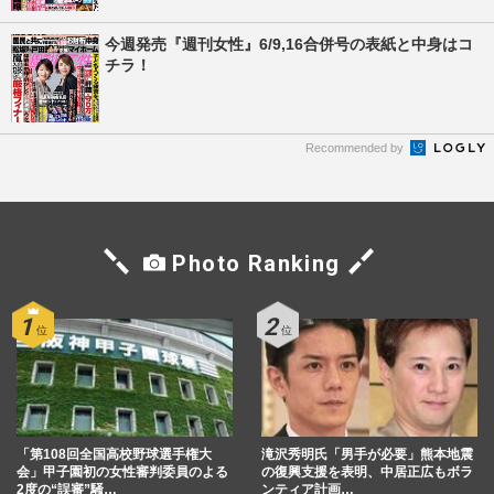
今週発売『週刊女性』6/9,16合併号の表紙と中身はコ
チラ！
Recommended by
Photo Ranking
「第108回全国高校野球選手権大
滝沢秀明氏「男手が必要」熊本地震
会」甲子園初の女性審判委員のよる
の復興支援を表明、中居正広もボラ
2度の“誤審”騒…
ンティア計画…