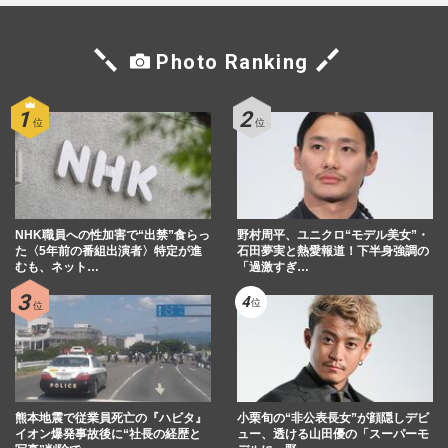
Photo Ranking
NHK職員への性加害で“出禁”食らっ
野村周平、ユニクロ“モデル美女”・
た〈5年前の番組出演者〉特定が進
石田夢実と熱愛報道！下半身強調の
むも、ネット…
「過激すぎ…
熊本地震で従業員死亡の『ハビタ』
小栗旬の“非公表長女”が顔隠しデビ
イオン爆発事故後に“社長の経歴と
ュー、透ける山田優の「スーパーモ