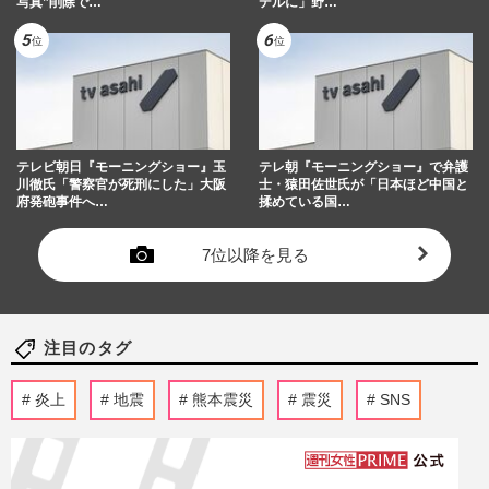
写真”削除で…
デルに」野…
テレビ朝日『モーニングショー』玉
テレ朝『モーニングショー』で弁護
川徹氏「警察官が死刑にした」大阪
士・猿田佐世氏が「日本ほど中国と
府発砲事件へ…
揉めている国…
7位以降を見る
注目のタグ
炎上
地震
熊本震災
震災
SNS