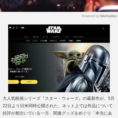
Powered by 
GliaStudios
M
u
t
e
大人気映画シリーズ『スター・ウォーズ』の最新作が、5月
22日より日米同時公開された。ネット上では作品について
好評が相次いでいる一方、関連グッズをめぐり「本当にあ