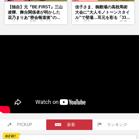
【独自】元『BE:FIRST』三山
佳子さま、御殿場の高校馬術
凌輝、舞台関係者が明かした
大会に“大人モノトーンスタイ
花乃まりあ“密会報道後”の呆
ル”で登場…耳元を彩る「3300
れ発言と、『愛の不時着』の
円の藍染イヤリング」は即品
劇場が答えた共演舞台の行方
薄に
PICKUP
新着
ランキング