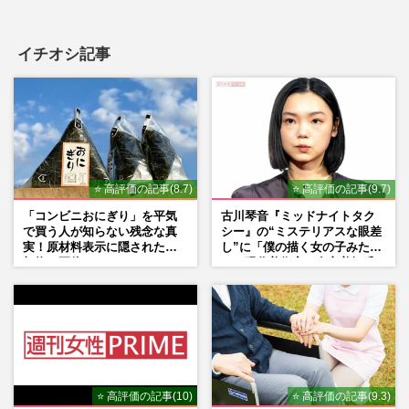
イチオシ記事
⭐ 高評価の記事(8.7)
⭐ 高評価の記事(9.7)
「コンビニおにぎり」を平気
古川琴音『ミッドナイトタク
で買う人が知らない残念な真
シー』の“ミステリアスな眼差
実！原材料表示に隠された添
し”に「僕の描く女の子みた
加物の正体
い」現代美術家・奈良美智氏
もSNSで“公認”
⭐ 高評価の記事(10)
⭐ 高評価の記事(9.3)