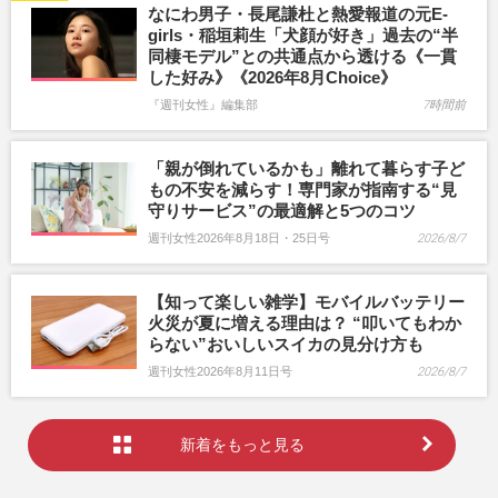
なにわ男子・長尾謙杜と熱愛報道の元E-
girls・稲垣莉生「犬顔が好き」過去の“半
同棲モデル”との共通点から透ける《一貫
した好み》《2026年8月Choice》
『週刊女性』編集部
7時間前
「親が倒れているかも」離れて暮らす子ど
もの不安を減らす！専門家が指南する“見
守りサービス”の最適解と5つのコツ
週刊女性2026年8月18日・25日号
2026/8/7
【知って楽しい雑学】モバイルバッテリー
火災が夏に増える理由は？ “叩いてもわか
らない”おいしいスイカの見分け方も
週刊女性2026年8月11日号
2026/8/7
新着をもっと見る