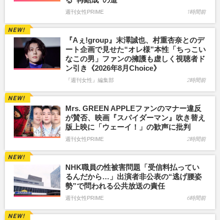
週刊女性PRIME
1時間前
『Aぇ!group』末澤誠也、村重杏奈とのデ
ート企画で見せた“オレ様”本性「ちっこい
なこの男」ファンの擁護も虚しく視聴者ド
ン引き《2026年8月Choice》
『週刊女性』編集部
2時間前
Mrs. GREEN APPLEファンのマナー違反
が賛否、映画『スパイダーマン』吹き替え
版上映に「ウェーイ！」の歓声に批判
週刊女性PRIME
2時間前
NHK職員の性被害問題「受信料払ってい
るんだから…」出演者非公表の“逃げ腰姿
勢”で問われる公共放送の責任
週刊女性PRIME
6時間前