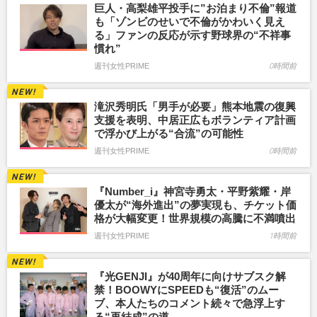
巨人・高梨雄平投手に”お泊まり不倫”報道
も「ゾンビのせいで不倫がかわいく見え
る」ファンの反応が示す野球界の“不祥事
慣れ”
週刊女性PRIME
0時間前
滝沢秀明氏「男手が必要」熊本地震の復興
支援を表明、中居正広もボランティア計画
で浮かび上がる“合流”の可能性
週刊女性PRIME
0時間前
『Number_i』神宮寺勇太・平野紫耀・岸
優太が“海外進出”の夢実現も、チケット価
格が大幅変更！世界規模の高騰に不満噴出
週刊女性PRIME
1時間前
『光GENJI』が40周年に向けサブスク解
禁！BOOWYにSPEEDも“復活”のムー
ブ、本人たちのコメント続々で急浮上す
る“再結成”の道