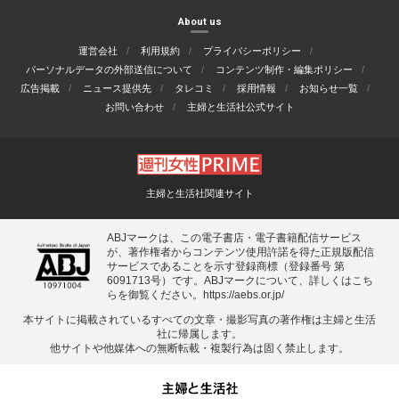
About us
運営会社
利用規約
プライバシーポリシー
パーソナルデータの外部送信について
コンテンツ制作・編集ポリシー
広告掲載
ニュース提供先
タレコミ
採用情報
お知らせ一覧
お問い合わせ
主婦と生活社公式サイト
主婦と生活社関連サイト
ABJマークは、この電子書店・電子書籍配信サービス
が、著作権者からコンテンツ使用許諾を得た正規版配信
サービスであることを示す登録商標（登録番号 第
6091713号）です。ABJマークについて、詳しくはこち
らを御覧ください。
https://aebs.or.jp/
本サイトに掲載されているすべての⽂章・撮影写真の著作権は主婦と⽣活
社に帰属します。
他サイトや他媒体への無断転載・複製⾏為は固く禁⽌します。