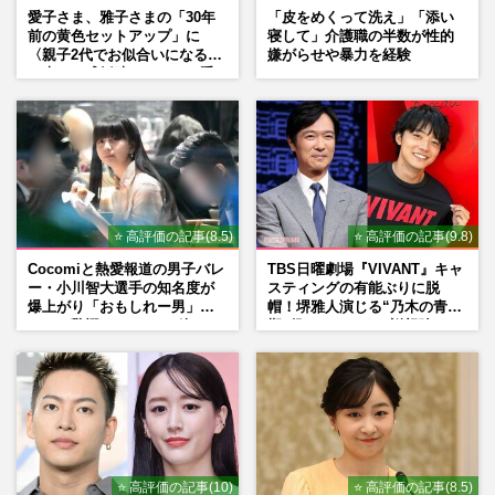
愛子さま、雅子さまの「30年
「皮をめくって洗え」「添い
前の黄色セットアップ」に
寝して」介護職の半数が性的
〈親子2代でお似合いになる〉
嫌がらせや暴力を経験
の声、ご成婚時のドレスも手
がけた森英恵さんとの絆
⭐ 高評価の記事(8.5)
⭐ 高評価の記事(9.8)
Cocomiと熱愛報道の男子バレ
TBS日曜劇場『VIVANT』キャ
ー・小川智大選手の知名度が
スティングの有能ぶりに脱
爆上がり「おもしれー男」フ
帽！堺雅人演じる“乃木の青年
ァンも驚愕した“ちょけ姿”
期”役は、そっくり説根強い
Mr.Children桜井和寿のバンド
マン長男・櫻井海音だった
⭐ 高評価の記事(10)
⭐ 高評価の記事(8.5)