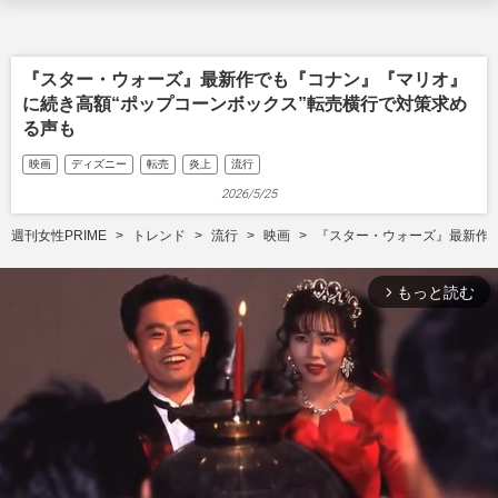
『スター・ウォーズ』最新作でも『コナン』『マリオ』
に続き高額“ポップコーンボックス”転売横行で対策求め
る声も
映画
ディズニー
転売
炎上
流行
2026/5/25
週刊女性PRIME
トレンド
流行
映画
『スター・ウォーズ』最新作で
もっと読む
arrow_forward_ios