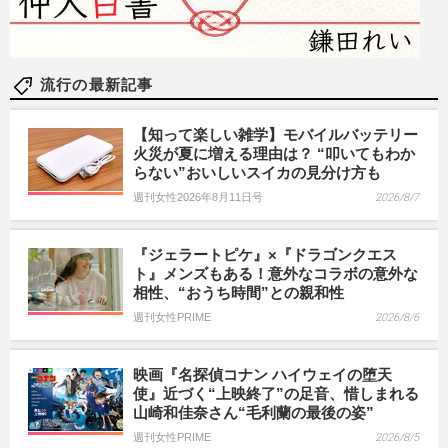
流行の最新記事
【知って楽しい雑学】モバイルバッテリー
火災が夏に増える理由は？ “叩いてもわか
らない”おいしいスイカの見分け方も
週刊女性2026年8月11日号
2026/8/7
『ジェラートピケ』×『ドラゴンクエス
ト』メンズもある！意外なコラボの意外な
相性、“おうち時間”との親和性
週刊女性PRIME
2026/8/6
映画『名探偵コナン ハイウェイの堕天
使』近づく“上映終了”の足音、惜しまれる
山崎和佳奈さん“毛利蘭の最後の姿”
週刊女性PRIME
2026/8/5