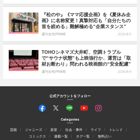
『松のや』《ママ応援企画》を《夏休み企
画》に名称変更！真摯対応も「自分たちの
首を絞める」難解極める“企業スタンス”
週刊女性PRIME
2026/8/5
TOHOシネマズ大井町、空調トラブル
で“サウナ状態”も上映強行か、運営は「取
材お断わり」問われる映画館の“安全配慮”
週刊女性PRIME
2026/8/4
公式アカウントをフォロー
Categories
芸能
ジャニーズ
皇室
社会・事件
ライフ
トレンド
コミックス
連載一覧
タグ一覧
無料占い