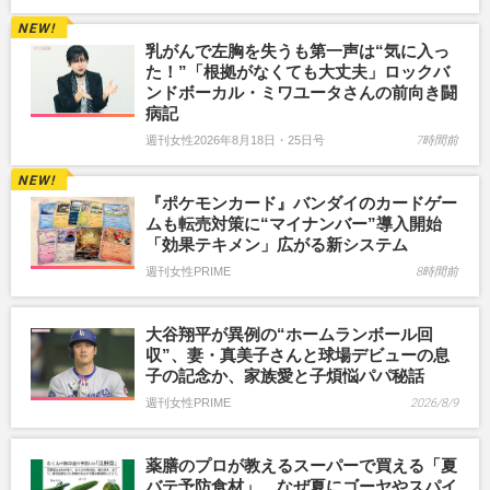
乳がんで左胸を失うも第一声は“気に入っ
た！”「根拠がなくても大丈夫」ロックバ
ンドボーカル・ミワユータさんの前向き闘
病記
週刊女性2026年8月18日・25日号
7時間前
『ポケモンカード』バンダイのカードゲー
ムも転売対策に“マイナンバー”導入開始
「効果テキメン」広がる新システム
週刊女性PRIME
8時間前
大谷翔平が異例の“ホームランボール回
収”、妻・真美子さんと球場デビューの息
子の記念か、家族愛と子煩悩パパ秘話
週刊女性PRIME
2026/8/9
薬膳のプロが教えるスーパーで買える「夏
バテ予防食材」…なぜ夏にゴーヤやスパイ