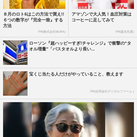
８月のロト6はこの方法で買え!!
アマゾンで大人気！血圧対策は
６つの数字が『完全一致』する
コーヒーに足してみて
方法
PR(株式会社MURA)
PR(森永乳業)
ローソン『超ハッピーすぎ!チャレンジ』で衝撃の“タ
オル増量”「バスタオルより長い...
宝くじ当たる人だけがやっていること、教えます
PR(合同会社デジタルファーム )