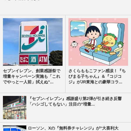
セブンイレブン、創業感謝祭で
さくらももこファン感涙！『ち
増量キャンペーン実施も「これ
びまる子ちゃん』＆『コジコ
でやっと一人前」拭えぬ“...
ジ』がJR東海との豪華コラ...
『セブン‐イレブン』感謝盛り第2弾が引き続き反響
「ハシゴしてもない」注目の“増量...
ローソン、Xの『無料券チャレンジ』が“大喜利大