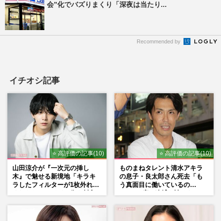
会”化でバズりまくり「深夜は当たり...
Recommended by
イチオシ記事
⭐ 高評価の記事(10)
⭐ 高評価の記事(10)
山田涼介が『一次元の挿し
ものまねタレント清水アキラ
木』で魅せる新境地「キラキ
の息子・良太郎さん死去「も
ラしたフィルターが1枚外れて
う真面目に働いているの
くれたら」アイドル像を封印
で」、2度の逮捕も諦めなかっ
した覚悟
た芸能界“波乱に満ちた37年”