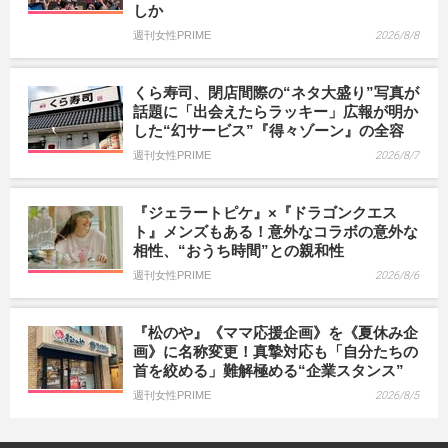
しか
週刊女性PRIME
2026/8/8
くら寿司、閉店間際の“ネタ大盛り”写真が
話題に「出会えたらラッキー」広報が明か
した“幻サービス”『得々ゾーン』の全容
週刊女性PRIME
2026/8/7
『ジェラートピケ』×『ドラゴンクエス
ト』メンズもある！意外なコラボの意外な
相性、“おうち時間”との親和性
週刊女性PRIME
2026/8/6
『松のや』《ママ応援企画》を《夏休み企
画》に名称変更！真摯対応も「自分たちの
首を絞める」難解極める“企業スタンス”
週刊女性PRIME
2026/8/5