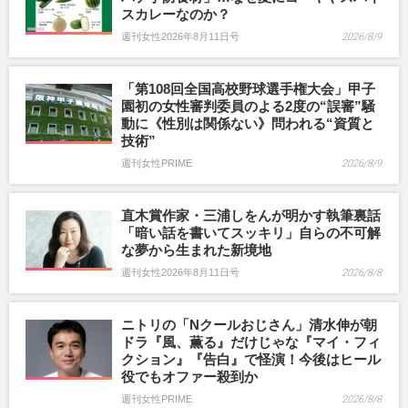
スカレーなのか？
週刊女性2026年8月11日号
2026/8/9
「第108回全国高校野球選手権大会」甲子
園初の女性審判委員のよる2度の“誤審”騒
動に《性別は関係ない》問われる“資質と
技術”
週刊女性PRIME
2026/8/9
直木賞作家・三浦しをんが明かす執筆裏話
「暗い話を書いてスッキリ」自らの不可解
な夢から生まれた新境地
週刊女性2026年8月11日号
2026/8/8
ニトリの「Nクールおじさん」清水伸が朝
ドラ『風、薫る』だけじゃな『マイ・フィ
クション』『告白』で怪演！今後はヒール
役でもオファー殺到か
週刊女性PRIME
2026/8/8