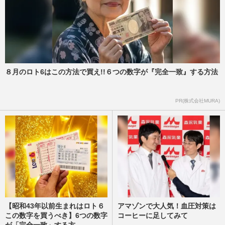
８月のロト6はこの方法で買え!!６つの数字が『完全一致』する方法
PR(株式会社MURA)
【昭和43年以前生まれはロト６
アマゾンで大人気！血圧対策は
この数字を買うべき】6つの数字
コーヒーに足してみて
が「完全一致」する方...