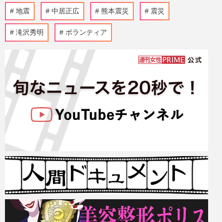
地震
中居正広
熊本震災
震災
滝沢秀明
ボランティア