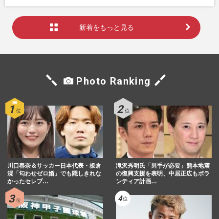
新着をもっと見る
Photo Ranking
川口春奈＆サッカー日本代表・板倉
滝沢秀明氏「男手が必要」熊本地震
滉「匂わせゼロ婚」でも隠しきれな
の復興支援を表明、中居正広もボラ
かったセレブ…
ンティア計画…