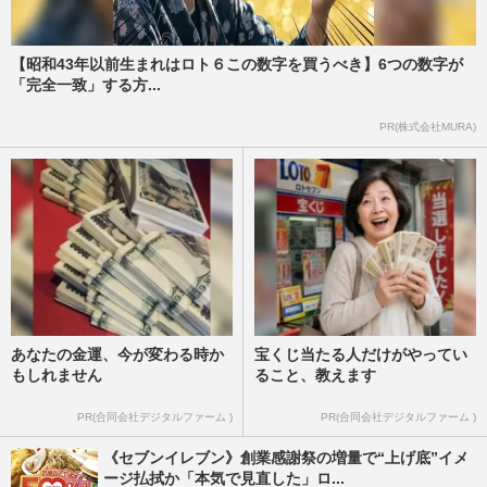
【昭和43年以前生まれはロト６この数字を買うべき】6つの数字が
「完全一致」する方...
PR(株式会社MURA)
あなたの金運、今が変わる時か
宝くじ当たる人だけがやってい
もしれません
ること、教えます
PR(合同会社デジタルファーム )
PR(合同会社デジタルファーム )
《セブンイレブン》創業感謝祭の増量で“上げ底”イメ
ージ払拭か「本気で見直した」ロ...