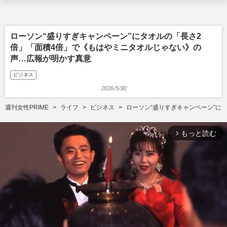
ローソン“盛りすぎキャンペーン”にタオルの「長さ2
倍」「面積4倍」で《もはやミニタオルじゃない》の
声…広報が明かす真意
ビジネス
2026/5/30
週刊女性PRIME
ライフ
ビジネス
ローソン“盛りすぎキャンペーン”に
もっと読む
arrow_forward_ios