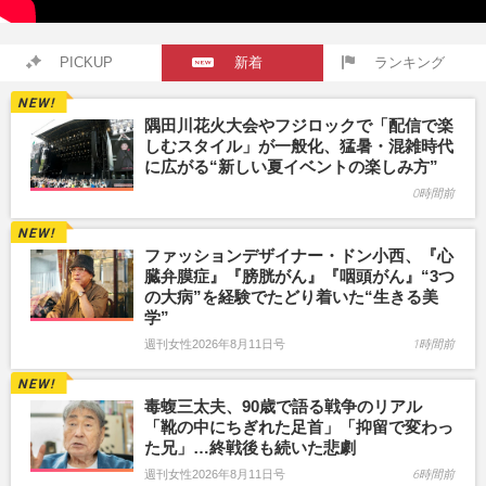
PICKUP
新着
ランキング
隅田川花火大会やフジロックで「配信で楽
しむスタイル」が一般化、猛暑・混雑時代
に広がる“新しい夏イベントの楽しみ方”
0時間前
ファッションデザイナー・ドン小西、『心
臓弁膜症』『膀胱がん』『咽頭がん』“3つ
の大病”を経験でたどり着いた“生きる美
学”
週刊女性2026年8月11日号
1時間前
毒蝮三太夫、90歳で語る戦争のリアル
「靴の中にちぎれた足首」「抑留で変わっ
た兄」…終戦後も続いた悲劇
週刊女性2026年8月11日号
6時間前