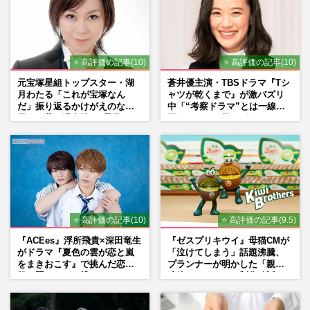
⭐ 高評価の記事(10)
⭐ 高評価の記事(10)
元宝塚星組トップスター・湖
蒼井優主演・TBSドラマ『Tシ
月わたる「これが宝塚なん
ャツが乾くまで』が激バズリ
だ」振り返るかけがえのない
中「“考察ドラマ”とは一線を
日々、夢の現在地と“男役”へ
画している」散りばめられた
の思い
伏線よりも大事な要素
⭐ 高評価の記事(10)
⭐ 高評価の記事(9.5)
『ACEes』浮所飛貴×深田竜生
『ゼスプリキウイ』母猫CMが
がドラマ『夏色の雲が恋と嵐
「泣けてしまう」話題沸騰、
をまきおこす』で挑んだ恋人
プランナーが明かした「親に
役、照れながら挑んだキュン
連絡したくなる」制作秘話
シーン秘話