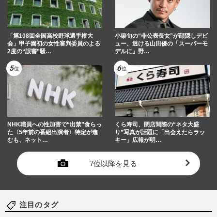
「第108回全国高校野球選手権大
小栗旬の“非公表長女”が顔隠しデビ
会」甲子園初の女性審判委員のよる
ュー、透ける山田優の「スーパーモ
2度の“誤審”騒…
デルに」野…
NHK職員への性加害で“出禁”食らっ
くら寿司、閉店間際の“ネタ大盛
た〈5年前の番組出演者〉特定が進
り”写真が話題に「出会えたらラッ
むも、ネット…
キー」広報が明…
7位以降を見る
注目のタグ