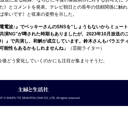
た》とコメントを発表。テレビ朝日との長年の信頼関係に触れ
ば幸いです》と収束の姿勢を示した。
電波♪』でベッキーさんのSNSを“しょうもないからミュー
演NG”が噂された時期もありましたが、2023年10月放送の
RO）』で共演し、和解が成立しています。鈴木さんもバラエテ
可能性もあるかもしれませんね」
（芸能ライター）
今後どう変化していくのかにも注目が集まりそうだ。
 © SHUFU TO SEIKATSU SHA CO.,LTD. All rights reserved.