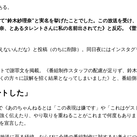
ある。
して“鈴木紗理奈”と実名を挙げたことでした。この放送を受け
奈、とあるタレントさんに私の名前出されてた》と反応。《普
えないんだな》と投稿（のちに削除）。同日夜にはインスタグ
トで謝罪文を掲載。《番組制作スタッフの配慮が足りず、鈴木
くの方々に誤解を招く結果となってしまいました》と、番組側
ートした」
で《あのちゃんねるとは「この表現は嫌です」や「これはゲス
強く伝えたり、やり取りを重ねることがこれまで何度もありま
を宣言した。
放送に至る経緯、ならびに今後の番組制作に対するお考えにつ