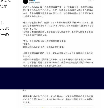
なが
トし
ニッポ
ィーの