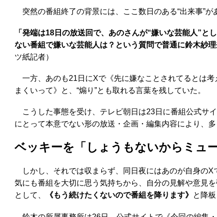
突然の番組終了の背景には、ここ数日のある“出来事”が
「発端は18日の放送回で、あのさんが“嫌いな芸能人”と
ない番組で嫌いな芸能人は？という質問で普通に鈴木紗理
ツ紙記者）
一方、あのも21日にXで《先に嫌なことされてるとは考
まくいって》と、“煽り”とも取れる言葉を残していた。
こうした事態を受け、テレビ朝日は23日に番組公式サイ
にとって本意でない形の放送・企画・編集内容により、多
ベッキーを「しょうもないからミュ
しかし、それでは収まらず、同日夜にはあのが自身のX
気にも番組を大切に思う気持ちから、自分の見解や意見を
として、
《もう続けたくないので番組を降ります》
と降板
鈴木の所属事務所は26日、公式サイトで《今回の編集・