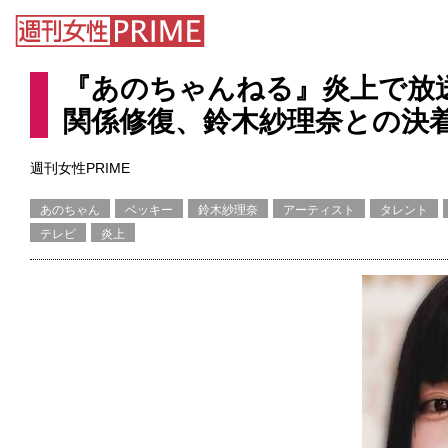
『あのちゃんねる』炎上で放送
関係修復、鈴木紗理奈との決
週刊女性PRIME
あのちゃん
ベッキー
鈴木紗理奈
アーティスト
タレント
テレビ
炎上