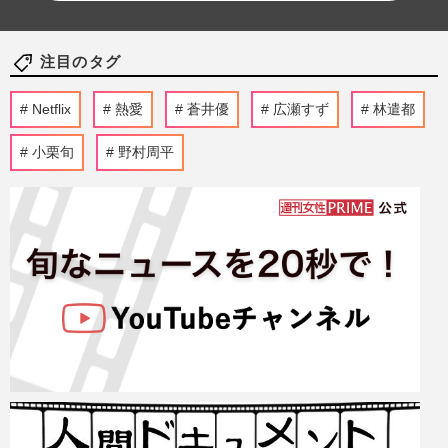
注目のタグ
Netflix
熱愛
蒼井優
広瀬すず
林遣都
小栗旬
野村周平