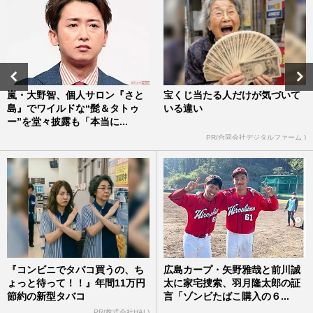
嵐・大野智、個人サロン『さと
宝くじ当たる人だけが気づいて
島』でワイルドな“髭＆タトゥ
いる違い
ー”を堂々披露も「本当に...
PR(合同会社デジタルファーム )
『コンビニでタバコ買うの、ち
広島カープ・矢野雅哉と前川誠
ょっと待って！！』年間11万円
太に家宅捜索、羽月隆太郎の証
節約の新型タバコ
言「ゾンビたばこ購入の６...
PR(株式会社HAL)