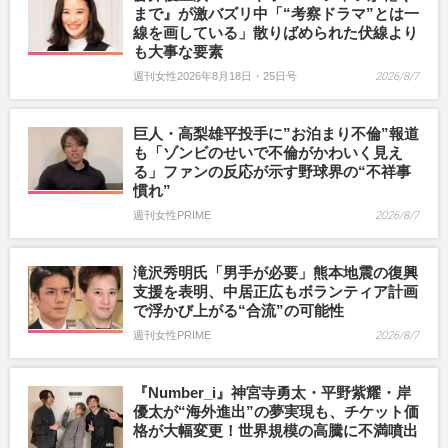
まで』が激バズリ中「“考察ドラマ”とは一
線を画している」散りばめられた伏線より
も大事な要素
週刊女性2026年8月18日・25日号
2026/8/7
巨人・高梨雄平投手に”お泊まり不倫”報道
も「ゾンビのせいで不倫がかわいく見え
る」ファンの反応が示す野球界の“不祥事
慣れ”
週刊女性PRIME
2026/8/7
滝沢秀明氏「男手が必要」熊本地震の復興
支援を表明、中居正広もボランティア計画
で浮かび上がる“合流”の可能性
週刊女性PRIME
2026/8/7
『Number_i』神宮寺勇太・平野紫耀・岸
優太が“海外進出”の夢実現も、チケット価
格が大幅変更！世界規模の高騰に不満噴出