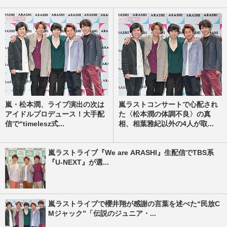
嵐・松本潤、ライブ演出の次は
嵐ラストコンサートで心配され
アイドルプロデュース！大手配
た〈松本潤の体調不良〉の真
信で“timelesz式...
相、相葉雅紀以外の4人が取...
嵐ラストライブ『We are ARASHI』生配信でTBS系
『U-NEXT』が選...
嵐ラストライブで櫻井翔が感謝の言葉を述べた“民放C
Mジャック”「伝説のジュニア・...