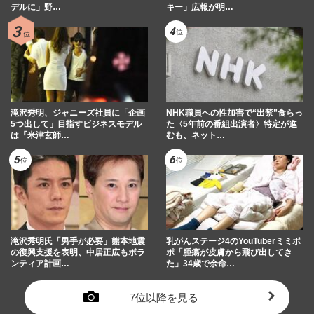
デルに」野…
キー」広報が明…
滝沢秀明、ジャニーズ社員に「企画
NHK職員への性加害で“出禁”食らっ
5つ出して」目指すビジネスモデル
た〈5年前の番組出演者〉特定が進
は『米津玄師…
むも、ネット…
滝沢秀明氏「男手が必要」熊本地震
乳がんステージ4のYouTuberミミポ
の復興支援を表明、中居正広もボラ
ポ「腫瘍が皮膚から飛び出してき
ンティア計画…
た」34歳で余命…
7位以降を見る