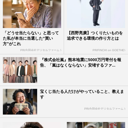
「どうせ当たらない」と思って
【西野亮廣】つくりたいものを
た私が本当に当選した“買い
追求できる環境の作り方とは
方”がこれ
PR(合同会社デジタルファーム )
PR(FINCHI on GOETHE)
『株式会社嵐』熊本地震に5000万円寄付を報
告、「嵐はなくならない」安堵するファ...
宝くじ当たる人だけがやっていること、教えま
す
PR(合同会社デジタルファーム )