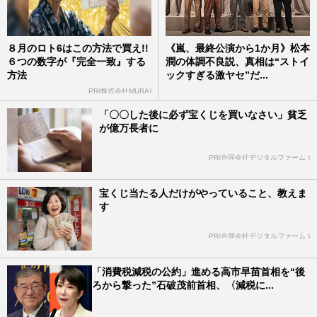
８月のロト6はこの方法で買え!!
《嵐、最終公演から1か月》松本
６つの数字が『完全一致』する
潤の体調不良説、真相は“ストイ
方法
ックすぎる激ヤセ”だ...
PR(株式会社MURA)
「〇〇した後に必ず宝くじを買いなさい」貧乏
が億万長者に
PR(合同会社デジタルファーム )
宝くじ当たる人だけがやっていること、教えま
す
PR(合同会社デジタルファーム )
「消費税減税の公約」進める高市早苗首相を“後
ろから撃った”石破茂前首相、〈減税に...