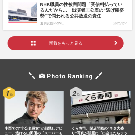
NHK職員の性被害問題「受信料払ってい
るんだから…」出演者非公表の“逃げ腰姿
勢”で問われる公共放送の責任
週刊女性PRIME
2026/8/7
新着をもっと見る
Photo Ranking
小栗旬の“非公表長女”が顔隠しデビ
くら寿司、閉店間際の“ネタ大盛
ュー、透ける山田優の「スーパーモ
り”写真が話題に「出会えたらラッ