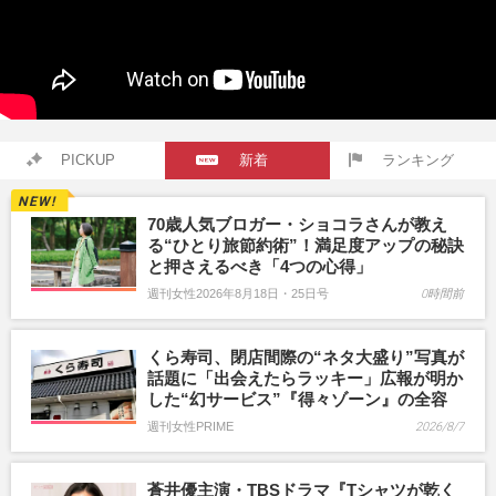
PICKUP
新着
ランキング
70歳人気ブロガー・ショコラさんが教え
る“ひとり旅節約術”！満足度アップの秘訣
と押さえるべき「4つの心得」
週刊女性2026年8月18日・25日号
0時間前
くら寿司、閉店間際の“ネタ大盛り”写真が
話題に「出会えたらラッキー」広報が明か
した“幻サービス”『得々ゾーン』の全容
週刊女性PRIME
2026/8/7
蒼井優主演・TBSドラマ『Tシャツが乾く