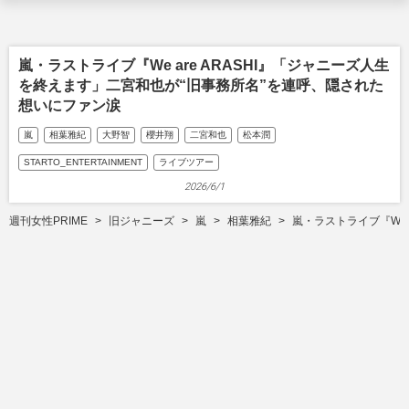
嵐・ラストライブ『We are ARASHI』「ジャニーズ人生
を終えます」二宮和也が“旧事務所名”を連呼、隠された
想いにファン涙
嵐
相葉雅紀
大野智
櫻井翔
二宮和也
松本潤
STARTO_ENTERTAINMENT
ライブツアー
2026/6/1
週刊女性PRIME
旧ジャニーズ
嵐
相葉雅紀
嵐・ラストライブ『We 