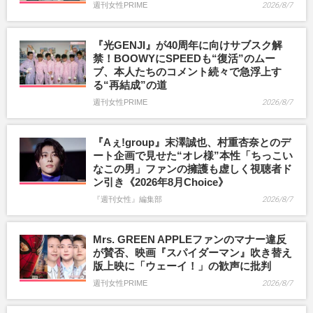
週刊女性PRIME
2026/8/7
『光GENJI』が40周年に向けサブスク解
禁！BOOWYにSPEEDも“復活”のムー
ブ、本人たちのコメント続々で急浮上す
る“再結成”の道
週刊女性PRIME
2026/8/7
『Aぇ!group』末澤誠也、村重杏奈とのデ
ート企画で見せた“オレ様”本性「ちっこい
なこの男」ファンの擁護も虚しく視聴者ド
ン引き《2026年8月Choice》
『週刊女性』編集部
2026/8/7
Mrs. GREEN APPLEファンのマナー違反
が賛否、映画『スパイダーマン』吹き替え
版上映に「ウェーイ！」の歓声に批判
週刊女性PRIME
2026/8/7