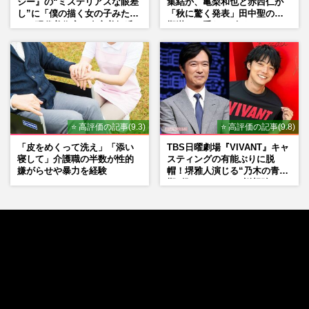
シー』の“ミステリアスな眼差
集結か、亀梨和也と赤西仁が
し”に「僕の描く女の子みた
「秋に驚く発表」田中聖の刑
い」現代美術家・奈良美智氏
期満了と重なる“匂わせ”では
もSNSで“公認”
ない理由
⭐ 高評価の記事(9.3)
⭐ 高評価の記事(9.8)
「皮をめくって洗え」「添い
TBS日曜劇場『VIVANT』キャ
寝して」介護職の半数が性的
スティングの有能ぶりに脱
嫌がらせや暴力を経験
帽！堺雅人演じる“乃木の青年
期”役は、そっくり説根強い
Mr.Children桜井和寿のバンド
マン長男・櫻井海音だった