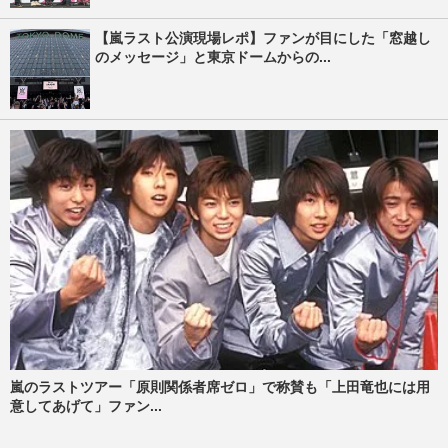
【嵐ラスト公演現場レポ】ファンが目にした「窓越し
のメッセージ」と東京ドームからの...
嵐のラストツアー「原則関係者席ゼロ」で称賛も「上田竜也には用
意してあげて」ファン...