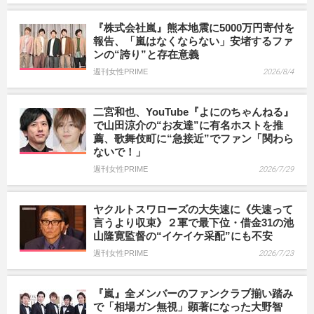
『株式会社嵐』熊本地震に5000万円寄付を
報告、「嵐はなくならない」安堵するファ
ンの“誇り”と存在意義
週刊女性PRIME
2026/8/4
二宮和也、YouTube『よにのちゃんねる』
で山田涼介の“お友達”に有名ホストを推
薦、歌舞伎町に“急接近”でファン「関わら
ないで！」
週刊女性PRIME
2026/7/29
ヤクルトスワローズの大失速に《失速って
言うより収束》２軍で最下位・借金31の池
山隆寛監督の“イケイケ采配”にも不安
週刊女性PRIME
2026/7/23
『嵐』全メンバーのファンクラブ揃い踏み
で「相場ガン無視」顕著になった大野智