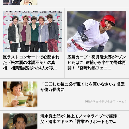
嵐ラストコンサートで心配され
広島カープ・羽月隆太郎が“ゾン
た〈松本潤の体調不良〉の真
ビたばこ”逮捕から半年で野球再
相、相葉雅紀以外の4人が取...
開！『宮崎灼熱フェニ...
「〇〇した後に必ず宝くじを買いなさい」貧乏
が億万長者に
PR(合同会社デジタルファーム )
清水良太郎が“路上モノマネライブ”で復帰！
父・清水アキラの「営業のサポートもで...