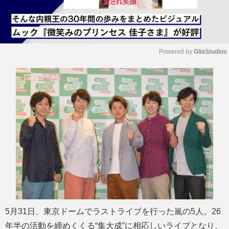
Powered by 
GliaStudios
M
u
t
e
5月31日、東京ドームでラストライブを行った嵐の5人。26
年半の活動を締めくくる“集大成”に相応しいライブとなり、