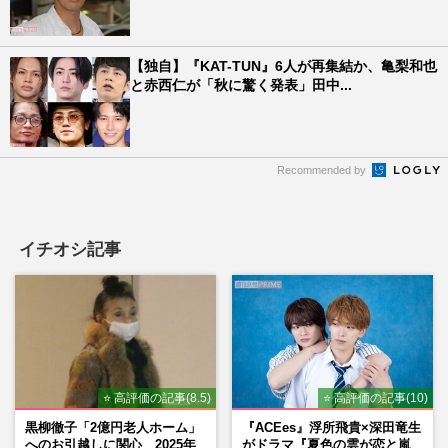
【独自】『KAT-TUN』6人が再集結か、亀梨和也
と赤西仁が「秋に驚く発表」田中...
Recommended by
イチオシ記事
⭐ 高評価の記事(8.5)
⭐ 高評価の記事(10)
黒柳徹子「2億円老人ホーム」
『ACEes』浮所飛貴×深田竜生
へのお引越しに関心 2025年
がドラマ『夏色の雲が恋と嵐