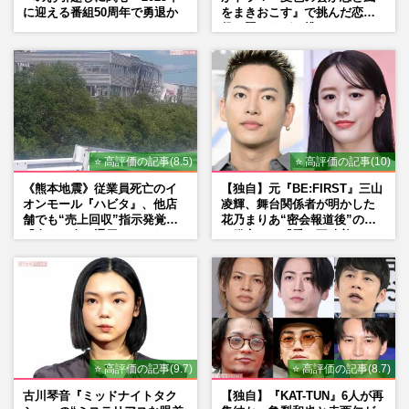
に迎える番組50周年で勇退か
をまきおこす』で挑んだ恋人
役、照れながら挑んだキュン
シーン秘話
⭐ 高評価の記事(8.5)
⭐ 高評価の記事(10)
《熊本地震》従業員死亡のイ
【独自】元『BE:FIRST』三山
オンモール『ハビタ』、他店
凌輝、舞台関係者が明かした
舗でも“売上回収”指示発覚で
花乃まりあ“密会報道後”の呆
「命より金」通用しなくなっ
れ発言と、『愛の不時着』の
た言い訳
劇場が答えた共演舞台の行方
⭐ 高評価の記事(9.7)
⭐ 高評価の記事(8.7)
古川琴音『ミッドナイトタク
【独自】『KAT-TUN』6人が再