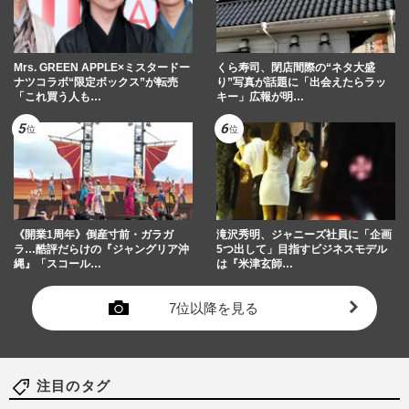
Mrs. GREEN APPLE×ミスタードー
くら寿司、閉店間際の“ネタ大盛
ナツコラボ“限定ボックス”が転売
り”写真が話題に「出会えたらラッ
「これ買う人も…
キー」広報が明…
《開業1周年》倒産寸前・ガラガ
滝沢秀明、ジャニーズ社員に「企画
ラ…酷評だらけの『ジャングリア沖
5つ出して」目指すビジネスモデル
縄』「スコール…
は『米津玄師…
7位以降を見る
注目のタグ