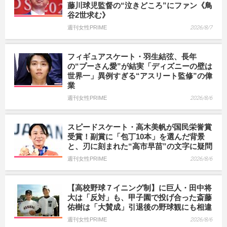
藤川球児監督の“泣きどころ”にファン《鳥
谷2世求む》
週刊女性PRIME
2026/8/7
フィギュアスケート・羽生結弦、長年
の“プーさん愛”が結実「ディズニーの壁は
世界一」異例すぎる“アスリート監修”の偉
業
週刊女性PRIME
2026/8/6
スピードスケート・高木美帆が国民栄誉賞
受賞！副賞に「包丁10本」を選んだ背景
と、刃に刻まれた“高市早苗”の文字に疑問
週刊女性PRIME
2026/8/6
【高校野球７イニング制】に巨人・田中将
大は「反対」も、甲子園で投げ合った斎藤
佑樹は「大賛成」引退後の野球観にも相違
週刊女性PRIME
2026/8/6