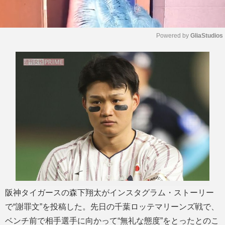
Powered by 
GliaStudios
M
u
t
e
阪神タイガースの森下翔太がインスタグラム・ストーリー
で“謝罪文”を投稿した。先日の千葉ロッテマリーンズ戦で、
ベンチ前で相手選手に向かって“無礼な態度”をとったとのこ