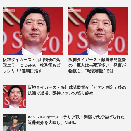
阪神タイガース・元山飛優の落
阪神タイガース・藤川球児監督
球エラーに DeNA・牧秀悟もビ
の「巨人は与死球多い」発言が
ックリ！2連覇目指す...
物議も、“報復容認”では...
阪神タイガース・藤川球児監督が「ビデオ判定」後の
抗議で退場、阪神ファンの怒り静め...
WBC2026オーストラリア戦・満塁で代打告げられた
近藤健介を大映し、Netfl...