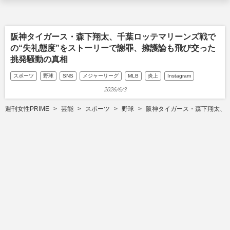
阪神タイガース・森下翔太、千葉ロッテマリーンズ戦で
の“失礼態度”をストーリーで謝罪、擁護論も飛び交った
挑発騒動の真相
スポーツ
野球
SNS
メジャーリーグ
MLB
炎上
Instagram
2026/6/3
週刊女性PRIME
芸能
スポーツ
野球
阪神タイガース・森下翔太、