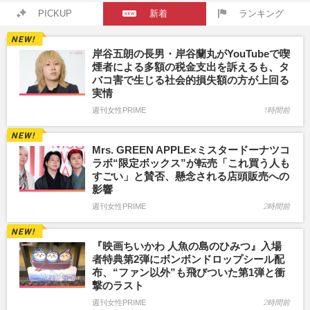
PICKUP
新着
ランキング
岸谷五朗の長男・岸谷蘭丸がYouTubeで喫
煙者による多額の税金支出を訴えるも、タ
バコ害で生じる社会的損失額の方が上回る
実情
週刊女性PRIME
1時間前
Mrs. GREEN APPLE×ミスタードーナツコ
ラボ“限定ボックス”が転売「これ買う人も
すごい」と賛否、懸念される店頭販売への
影響
週刊女性PRIME
2時間前
『映画ちいかわ 人魚の島のひみつ』入場
者特典第2弾にボンボンドロップシール配
布、“ファン以外”も飛びついた第1弾と衝
撃のラスト
週刊女性PRIME
2時間前