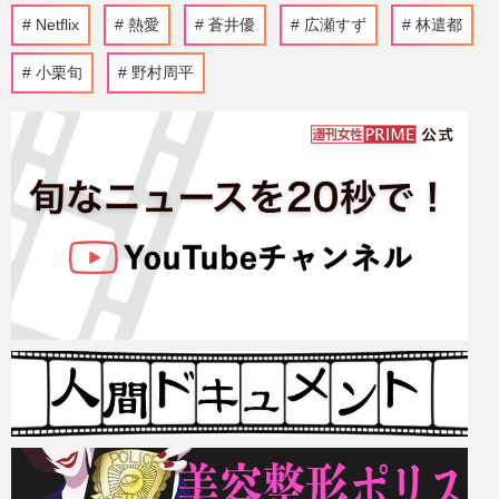
Netflix
熱愛
蒼井優
広瀬すず
林遣都
小栗旬
野村周平