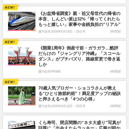
《お盆帰省調査》親・祖父母世代の帰省の
本音、しんどい派は32%「帰ってくれたら
もっと嬉しい」家事や金銭負担の“リアル”
週刊女性2026年8月18日・25日号
3時間前
《開業1周年》倒産寸前・ガラガラ…酷評
だらけの『ジャングリア沖縄』「スコール
ダンス」がプチバズり、路線変更で巻き返
しか
週刊女性PRIME
4時間前
70歳人気ブロガー・ショコラさんが教え
る“ひとり旅節約術”！満足度アップの秘訣
と押さえるべき「4つの心得」
週刊女性2026年8月18日・25日号
5時間前
くら寿司、閉店間際の“ネタ大盛り”写真が
話題に「出会えたらラッキー」広報が明か