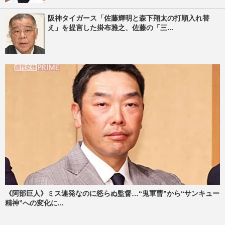
阪神タイガース「佐藤輝明と森下翔太の打順入れ替
え」を提言した掛布雅之、佐藤の「三...
《阿部巨人》ミス連発なのに怒らぬ監督…“鬼軍曹”から“サンキュー
精神”への変化に...