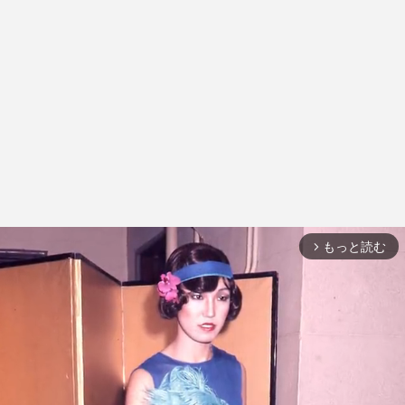
もっと読む
arrow_forward_ios