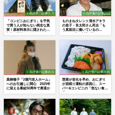
⭐ 高評価の記事(8.7)
⭐ 高評価の記事(10)
「コンビニおにぎり」を平気
ものまねタレント清水アキラ
で買う人が知らない残念な真
の息子・良太郎さん死去「も
実！原材料表示に隠された添
う真面目に働いているの
加物の正体
で」、2度の逮捕も諦めなかっ
た芸能界“波乱に満ちた37年”
⭐ 高評価の記事(8.5)
⭐ 高評価の記事(8.8)
黒柳徹子「2億円老人ホーム」
惣菜が老化を早め、おにぎり
へのお引越しに関心 2025年
が居眠り運転の原因に、スー
に迎える番組50周年で勇退か
パー&コンビニの「危ない食
品」