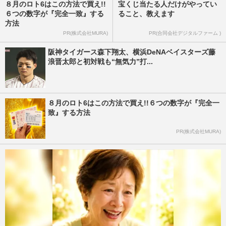
８月のロト6はこの方法で買え!!
宝くじ当たる人だけがやってい
６つの数字が『完全一致』する
ること、教えます
方法
PR(株式会社MURA)
PR(合同会社デジタルファーム )
阪神タイガース森下翔太、横浜DeNAベイスターズ藤
浪晋太郎と初対戦も“無気力”打...
８月のロト6はこの方法で買え!!６つの数字が『完全一
致』する方法
PR(株式会社MURA)