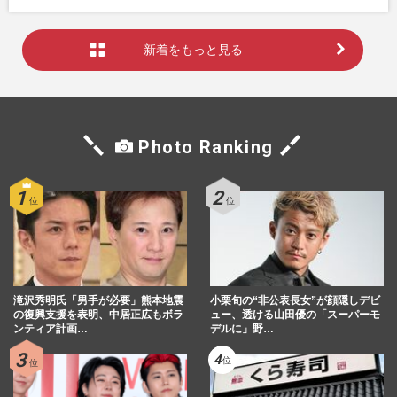
新着をもっと見る
Photo Ranking
滝沢秀明氏「男手が必要」熊本地震
小栗旬の“非公表長女”が顔隠しデビ
の復興支援を表明、中居正広もボラ
ュー、透ける山田優の「スーパーモ
ンティア計画…
デルに」野…