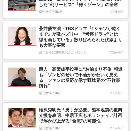
した“幻サービス”『得々ゾーン』の全容
週刊女性PRIME
2026/8/7
蒼井優主演・TBSドラマ『Tシャツが乾く
まで』が激バズリ中「“考察ドラマ”とは一
線を画している」散りばめられた伏線より
も大事な要素
週刊女性2026年8月18日・25日号
2026/8/7
巨人・高梨雄平投手に”お泊まり不倫”報道
も「ゾンビのせいで不倫がかわいく見え
る」ファンの反応が示す野球界の“不祥事
慣れ”
週刊女性PRIME
2026/8/7
滝沢秀明氏「男手が必要」熊本地震の復興
支援を表明、中居正広もボランティア計画
で浮かび上がる“合流”の可能性
週刊女性PRIME
2026/8/7