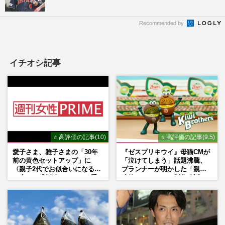
Recommended by
イチオシ記事
⭐ 高評価の記事(10)
⭐ 高評価の記事(9.5)
愛子さま、雅子さまの「30年
『ゼスプリキウイ』母猫CMが
前の黄色セットアップ」に
「泣けてしまう」話題沸騰、
〈親子2代でお似合いになる〉
プランナーが明かした「親に
の声、ご成婚時のドレスも手
連絡したくなる」制作秘話
がけた森英恵さんとの絆