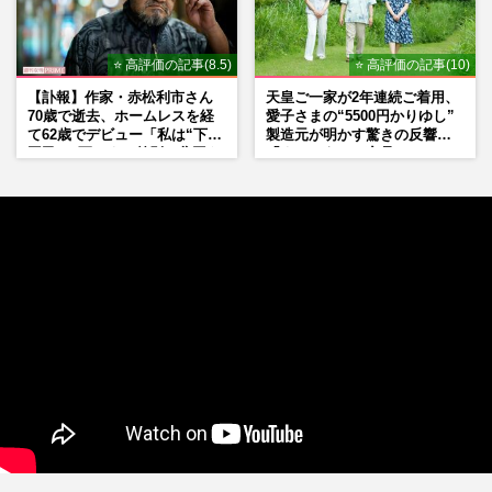
⭐ 高評価の記事(8.5)
⭐ 高評価の記事(10)
【訃報】作家・赤松利市さん
天皇ご一家が2年連続ご着用、
70歳で逝去、ホームレスを経
愛子さまの“5500円かりゆし”
て62歳でデビュー「私は“下級
製造元が明かす驚きの反響
国民”。死ぬまで差別と貧困を
「まさかうちの商品とは…」
書き続けます」壮絶人生