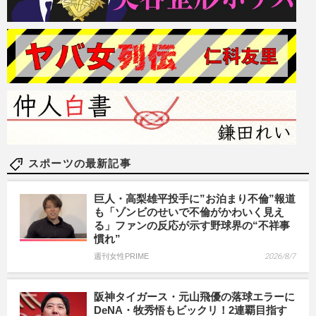
スポーツの最新記事
巨人・高梨雄平投手に”お泊まり不倫”報道
も「ゾンビのせいで不倫がかわいく見え
る」ファンの反応が示す野球界の“不祥事
慣れ”
週刊女性PRIME
2026/8/7
阪神タイガース・元山飛優の落球エラーに
DeNA・牧秀悟もビックリ！2連覇目指す