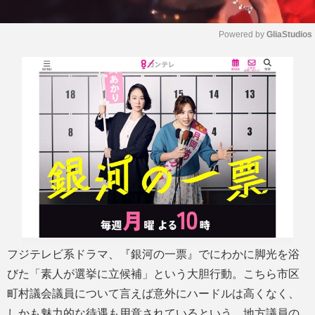
Powered by 
GliaStudios
M
u
t
e
フジテレビ系ドラマ、『銀河の一票』でにわかに脚光を浴
びた「素人が選挙に立候補」という大胆行動。こちら市区
町村議会議員について言えば意外にハードルは高くなく、
しかも魅力的な待遇も用意されているという。地方議員の