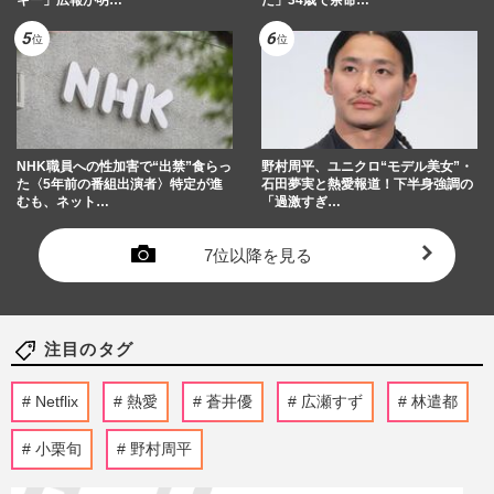
NHK職員への性加害で“出禁”食らっ
野村周平、ユニクロ“モデル美女”・
た〈5年前の番組出演者〉特定が進
石田夢実と熱愛報道！下半身強調の
むも、ネット…
「過激すぎ…
7位以降を見る
注目のタグ
Netflix
熱愛
蒼井優
広瀬すず
林遣都
小栗旬
野村周平