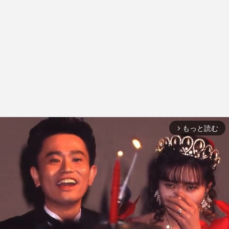
もっと読む
arrow_forward_ios