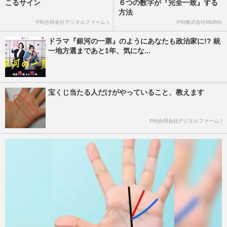
こるサイン
６つの数字が『完全一致』する
方法
PR(合同会社デジタルファーム )
PR(株式会社MURA)
ドラマ『銀河の一票』のようにあなたも政治家に!? 統
一地方選まであと1年、気にな...
宝くじ当たる人だけがやっていること、教えます
PR(合同会社デジタルファーム )