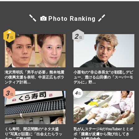
Photo Ranking
滝沢秀明氏「男手が必要」熊本地震
小栗旬の“非公表長女”が顔隠しデビ
の復興支援を表明、中居正広もボラ
ュー、透ける山田優の「スーパーモ
ンティア計画…
デルに」野…
くら寿司、閉店間際の“ネタ大盛
乳がんステージ4のYouTuberミミポ
り”写真が話題に「出会えたらラッ
ポ「腫瘍が皮膚から飛び出してき
キー」広報が明…
た」34歳で余命…