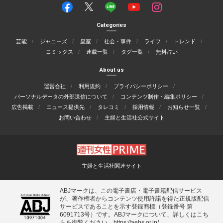
Categories
芸能
ジャニーズ
皇室
社会・事件
ライフ
トレンド
コミックス
連載一覧
タグ一覧
無料占い
About us
運営会社
利用規約
プライバシーポリシー
パーソナルデータの外部送信について
コンテンツ制作・編集ポリシー
広告掲載
ニュース提供先
タレコミ
採用情報
お知らせ一覧
お問い合わせ
主婦と生活社公式サイト
主婦と生活社関連サイト
ABJマークは、この電子書店・電子書籍配信サービス
が、著作権者からコンテンツ使用許諾を得た正規版配信
サービスであることを示す登録商標（登録番号 第
6091713号）です。ABJマークについて、詳しくはこち
らを御覧ください。
https://aebs.or.jp/