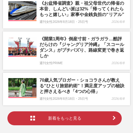
《お盆帰省調査》親・祖父母世代の帰省の
本音、しんどい派は32%「帰ってくれたら
もっと嬉しい」家事や金銭負担の“リアル”
週刊女性2026年8月18日・25日号
2026/8/8
《開業1周年》倒産寸前・ガラガラ…酷評
だらけの『ジャングリア沖縄』「スコール
ダンス」がプチバズり、路線変更で巻き返
しか
週刊女性PRIME
2026/8/8
70歳人気ブロガー・ショコラさんが教え
る“ひとり旅節約術”！満足度アップの秘訣
と押さえるべき「4つの心得」
週刊女性2026年8月18日・25日号
2026/8/8
新着をもっと見る