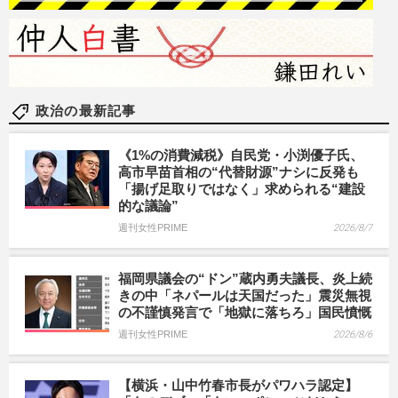
政治の最新記事
《1%の消費減税》自民党・小渕優子氏、
高市早苗首相の“代替財源”ナシに反発も
「揚げ足取りではなく」求められる“建設
的な議論”
週刊女性PRIME
2026/8/7
福岡県議会の“ドン”蔵内勇夫議長、炎上続
きの中「ネパールは天国だった」震災無視
の不謹慎発言で「地獄に落ちろ」国民憤慨
週刊女性PRIME
2026/8/6
【横浜・山中竹春市長がパワハラ認定】