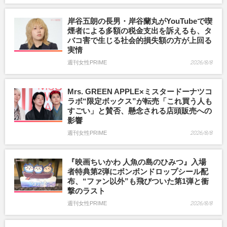
岸谷五朗の長男・岸谷蘭丸がYouTubeで喫
煙者による多額の税金支出を訴えるも、タ
バコ害で生じる社会的損失額の方が上回る
実情
週刊女性PRIME
2026/8/8
Mrs. GREEN APPLE×ミスタードーナツコ
ラボ“限定ボックス”が転売「これ買う人も
すごい」と賛否、懸念される店頭販売への
影響
週刊女性PRIME
2026/8/8
『映画ちいかわ 人魚の島のひみつ』入場
者特典第2弾にボンボンドロップシール配
布、“ファン以外”も飛びついた第1弾と衝
撃のラスト
週刊女性PRIME
2026/8/8