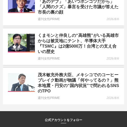
「あのデブ」「あいつポンコツだから」
「人間のクズ」暴言を受けた市議が答えた
市長の裏の顔
週刊女性PRIME
2026/8/6
くまモンと仲良しの“高雄熊”がいる高雄市
からは被災地にテント、半導体大手
『TSMC』は2億5000万！台湾との支え合
いの歴史
週刊女性PRIME
2026/8/6
茂木敏充外務大臣、メキシコでのコーヒー
ブレイク動画が物議「何やってるの？」熊
本地震・円安の“国内状況”で問われるSNS
のTPO
週刊女性PRIME
2026/8/6
公式アカウントをフォロー