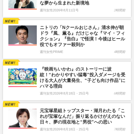
な夢から生まれた新境地
週刊女性2026年8月11日号
2時間前
ニトリの「Nクールおじさん」清水伸が朝
ドラ『風、薫る』だけじゃな『マイ・フィ
クション』『告白』で怪演！今後はヒール
役でもオファー殺到か
週刊女性PRIME
4時間前
『映画ちいかわ』のストーリーに波
紋！“わかりやすい猛毒”投入ダメージを受
ける大人が大量発生、“子ども向け作品”に
ハマる理由
週刊女性2026年8月18日・25日号
6時間前
元宝塚星組トップスター・湖月わたる「こ
れが宝塚なんだ」振り返るかけがえのない
日々、夢の現在地と“男役”への思い
週刊女性2026年8月18日・25日号
7時間前