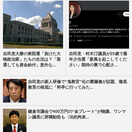
自民党大勝の衆院選「負けた大
自民党・村木汀議員が25歳で最
物政治家」たちの生活は？「落
年少当選「新風を起こしてくだ
選しても資金給付」意外な...
さい」期待の裏で心配さ...
自民党の新人研修で“鬼教官”化の齋藤健が話題、徹底
教育の根底に「料亭に行ってみた...
鎌倉市議会で400万円の“金プレート”が物議、ワンマ
ン議長に辞職勧告も〈法的拘束...