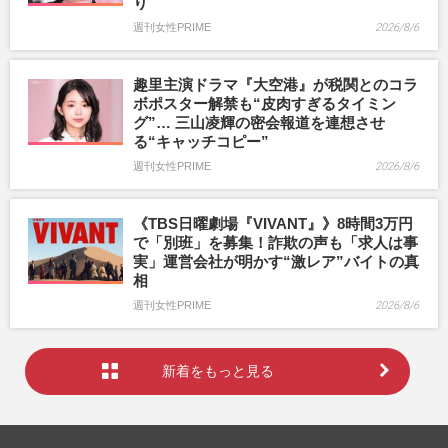
り
週刊女性PRIME
2026/8/6
趣里主演ドラマ『大空港』が税関とのコラ
ボポスター解禁も“皮肉すぎるタイミン
グ”… 三山凌輝の密会報道を連想させ
る“キャッチコピー”
週刊女性PRIME
2026/8/6
《TBS日曜劇場『VIVANT』》8時間3万円
で「別班」を募集！詐欺の声も「求人は事
実」運営会社が明かす“激レア”バイトの真
相
週刊女性PRIME
2026/8/6
新着をもっと見る