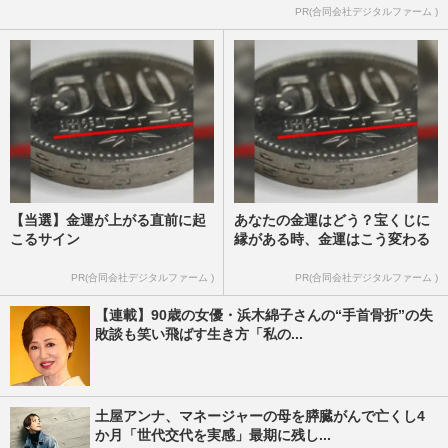
PR(合同会社デジタルファーム )
【当選】金運が上がる直前に起
あなたの金運はどう？宝くじに
こるサイン
縁がある時、金運はこう変わる
PR(合同会社デジタルファーム )
PR(合同会社デジタルファーム )
【連載】90歳の女優・浜木綿子さんの“手首骨折”の失
敗談も笑い飛ばす生き方「私の...
土屋アンナ、マネージャーの母を膵臓がんで亡くし4
か月「世代交代を実感」最期に残し...