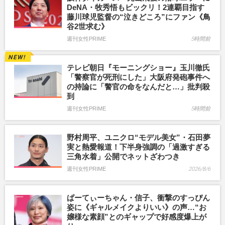
DeNA・牧秀悟もビックリ！2連覇目指す
藤川球児監督の“泣きどころ”にファン《鳥
谷2世求む》
週刊女性PRIME
5時間前
テレビ朝日『モーニングショー』玉川徹氏
「警察官が死刑にした」大阪府発砲事件へ
の持論に「警官の命をなんだと…」批判殺
到
週刊女性PRIME
5時間前
野村周平、ユニクロ“モデル美女”・石田夢
実と熱愛報道！下半身強調の「過激すぎる
三角水着」公開でネットざわつき
週刊女性PRIME
2026/8/6
ぱーてぃーちゃん・信子、衝撃のすっぴん
姿に《ギャルメイクよりいい》の声…“お
嬢様な素顔”とのギャップで好感度爆上が