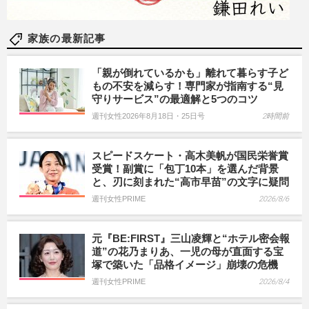
家族の最新記事
「親が倒れているかも」離れて暮らす子ど
もの不安を減らす！専門家が指南する“見
守りサービス”の最適解と5つのコツ
週刊女性2026年8月18日・25日号
2時間前
スピードスケート・高木美帆が国民栄誉賞
受賞！副賞に「包丁10本」を選んだ背景
と、刃に刻まれた“高市早苗”の文字に疑問
週刊女性PRIME
2026/8/6
元『BE:FIRST』三山凌輝と“ホテル密会報
道”の花乃まりあ、一児の母が直面する宝
塚で築いた「品格イメージ」崩壊の危機
週刊女性PRIME
2026/8/4