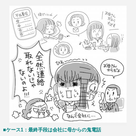
M
u
t
e
■ケース1：最終手段は会社に母からの鬼電話