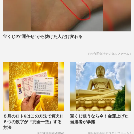
宝くじの“運任せ”から抜けた人だけ変わる
PR(合同会社デジタルファーム )
８月のロト6はこの方法で買え!!
宝くじ狙うなら今！金運上げた
６つの数字が『完全一致』する
当選者が暴露
方法
PR(株式会社MURA)
PR(合同会社デジタルファーム )