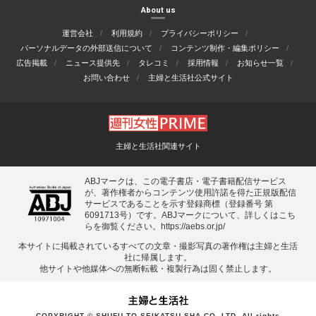
About us
運営会社
利用規約
プライバシーポリシー
パーソナルデータの外部送信について
コンテンツ制作・編集ポリシー
広告掲載
ニュース提供先
タレコミ
採用情報
お知らせ一覧
お問い合わせ
主婦と生活社公式サイト
主婦と生活社関連サイト
ABJマークは、この電子書店・電子書籍配信サービス
が、著作権者からコンテンツ使用許諾を得た正規版配信
サービスであることを示す登録商標（登録番号 第
6091713号）です。ABJマークについて、詳しくはこち
らを御覧ください。
https://aebs.or.jp/
本サイトに掲載されているすべての⽂章・撮影写真の著作権は主婦と⽣活
社に帰属します。
他サイトや他媒体への無断転載・複製⾏為は固く禁⽌します。
COPYRIGHT © SHUFU TO SEIKATSU SHA CO.,LTD. All rights