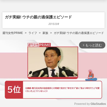
ガチ実録! ウチの親の過保護エピソード
2015/3/8
週刊女性PRIME
ライフ
家族
ガチ実録! ウチの親の過保護エピソード
もっと読む
arrow_forward_ios
Powered by 
GliaStudios