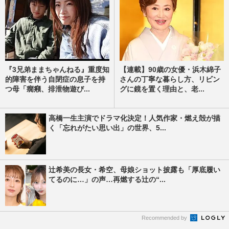
『3兄弟ままちゃんねる』重度知
【連載】90歳の女優・浜木綿子
的障害を伴う自閉症の息子を持
さんの丁寧な暮らし方、リビン
つ母「癇癪、排泄物遊び...
グに鏡を置く理由と、老...
高橋一生主演でドラマ化決定！人気作家・燃え殻が描
く「忘れがたい思い出」の世界、5...
辻希美の長女・希空、母娘ショット披露も「厚底履い
てるのに…」の声…再燃する辻の“...
Recommended by