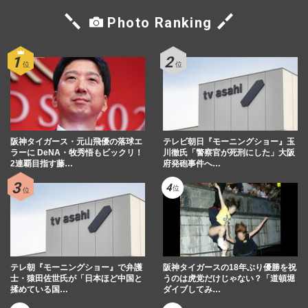
Photo Ranking
阪神タイガース・元山飛優の落球エ
テレビ朝日『モーニングショー』玉
ラーに DeNA・牧秀悟もビックリ！
川徹氏「警察官が死刑にした」大阪
2連覇目指す藤…
府発砲事件へ…
テレ朝『モーニングショー』で弁護
阪神タイガースの18年ぶり優勝を祝
士・猿田佐世氏が「日本ほど中国と
うのは虎党だけじゃない？「道頓堀
揉めている国…
ダイブしてみ…