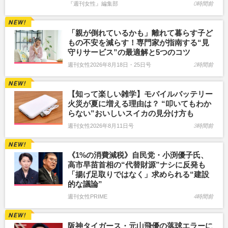
『週刊女性』編集部
0時間前
「親が倒れているかも」離れて暮らす子ど
もの不安を減らす！専門家が指南する“見
守りサービス”の最適解と5つのコツ
週刊女性2026年8月18日・25日号
2時間前
【知って楽しい雑学】モバイルバッテリー
火災が夏に増える理由は？ “叩いてもわか
らない”おいしいスイカの見分け方も
週刊女性2026年8月11日号
3時間前
《1%の消費減税》自民党・小渕優子氏、
高市早苗首相の“代替財源”ナシに反発も
「揚げ足取りではなく」求められる“建設
的な議論”
週刊女性PRIME
4時間前
阪神タイガース・元山飛優の落球エラーに