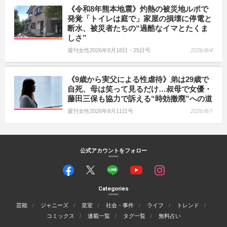
《令和8年熊本地震》灼熱の被災地ルポで
発覚「トイレは庭で」家屋の損壊に停電と
断水、被災者たちの“過酷なイマとたくま
しさ”
週刊女性2026年8月18日・25日号
2026/8/4
《9歳から実父による性虐待》弟は29歳で
自死、母は笑って見るだけ…叔母で女優・
藤田三保も協力で訴える“時効撤廃”への道
週刊女性2026年8月11日号
2026/8/1
公式アカウントをフォロー
Categories
芸能
ジャニーズ
皇室
社会・事件
ライフ
トレンド
コミックス
連載一覧
タグ一覧
無料占い