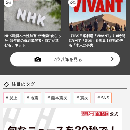
NHK職員への性加害で“出禁”食らっ
《TBS日曜劇場『VIVANT』》8時間
た〈5年前の番組出演者〉特定が進
3万円で「別班」を募集！詐欺の声
むも、ネット…
も「求人は事実…
7位以降を見る
注目のタグ
炎上
地震
熊本震災
震災
SNS