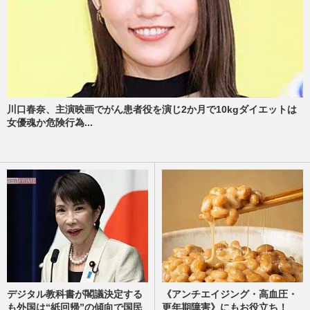
川口春奈、主演映画でがん患者役を演じ2か月で10kgダイエットは
女優魂か危険行為...
デジタル教科書が閣議決定する
《アンチエイジング・高血圧・
も外国は“紙回帰”の傾向で国民
更年期障害》にもお役立ち！