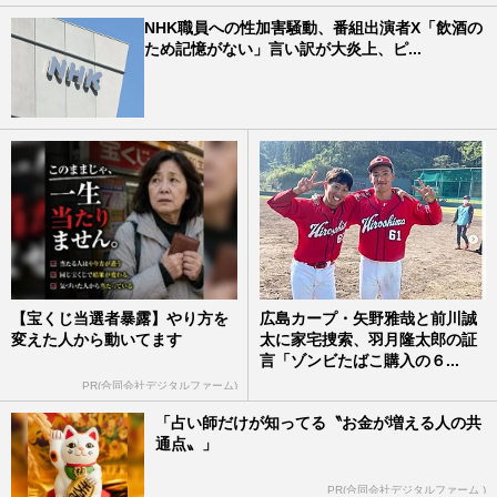
NHK職員への性加害騒動、番組出演者X「飲酒の
ため記憶がない」言い訳が大炎上、ピ...
【宝くじ当選者暴露】やり方を
広島カープ・矢野雅哉と前川誠
変えた人から動いてます
太に家宅捜索、羽月隆太郎の証
言「ゾンビたばこ購入の６...
PR(合同会社デジタルファーム)
「占い師だけが知ってる〝お金が増える人の共
通点〟」
PR(合同会社デジタルファーム )