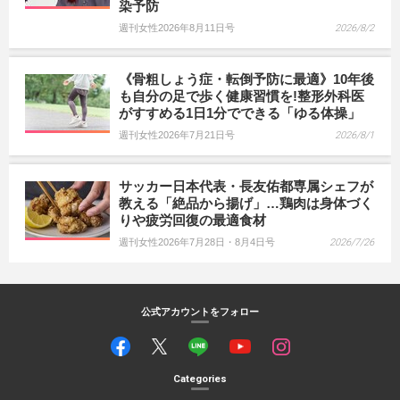
染予防
週刊女性2026年8月11日号
2026/8/2
《骨粗しょう症・転倒予防に最適》10年後
も自分の足で歩く健康習慣を!整形外科医
がすすめる1日1分でできる「ゆる体操」
週刊女性2026年7月21日号
2026/8/1
サッカー日本代表・長友佑都専属シェフが
教える「絶品から揚げ」…鶏肉は身体づく
りや疲労回復の最適食材
週刊女性2026年7月28日・8月4日号
2026/7/26
公式アカウントをフォロー
Categories