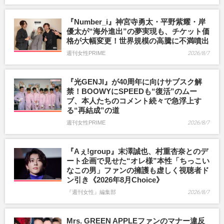
『Number_i』神宮寺勇太・平野紫耀・岸
優太が“海外進出”の夢実現も、チケット価
格が大幅変更！世界規模の高騰に不満噴出
週刊女性PRIME
2026/8/7
『光GENJI』が40周年に向けサブスク解
禁！BOOWYにSPEEDも“復活”のムー
ブ、本人たちのコメント続々で急浮上す
る“再結成”の道
週刊女性PRIME
2026/8/7
『Aぇ!group』末澤誠也、村重杏奈とのデ
ート企画で見せた“オレ様”本性「ちっこい
なこの男」ファンの擁護も虚しく視聴者ド
ン引き《2026年8月Choice》
『週刊女性』編集部
2026/8/7
Mrs. GREEN APPLEファンのマナー違反