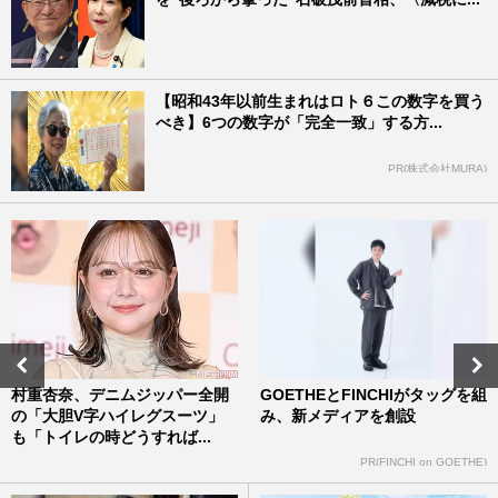
【昭和43年以前生まれはロト６この数字を買う
べき】6つの数字が「完全一致」する方...
PR(株式会社MURA)
村重杏奈、デニムジッパー全開
GOETHEとFINCHIがタッグを組
の「大胆V字ハイレグスーツ」
み、新メディアを創設
も「トイレの時どうすれば...
PR(FINCHI on GOETHE)