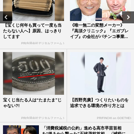
【宝くじ何年も買って一度も当
《唯一無二の変態メーカー》
たらない人へ】原因、はっきり
『高須クリニック』『エガブレ
してます
イブ』の会社がパチンコ事業...
PR(合同会社デジタルファーム )
宝くじ当たる人は“たまたま”じ
【西野亮廣】つくりたいものを
ゃない?!
追求できる環境の作り方とは
PR(合同会社デジタルファーム )
PR(FINCHI on GOETHE)
「消費税減税の公約」進める高市早苗首相
を“後ろから撃った”石破茂前首相、〈減税に...