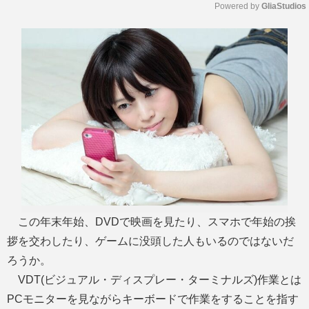
Powered by 
GliaStudios
M
u
t
e
この年末年始、DVDで映画を見たり、スマホで年始の挨
拶を交わしたり、ゲームに没頭した人もいるのではないだ
ろうか。
VDT(ビジュアル・ディスプレー・ターミナルズ)作業とは
PCモニターを見ながらキーボードで作業をすることを指す