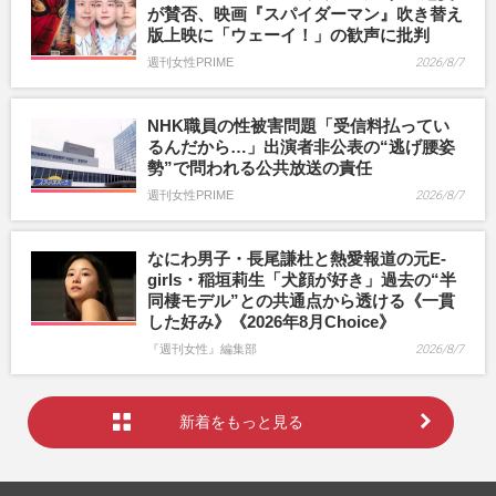
が賛否、映画『スパイダーマン』吹き替え
版上映に「ウェーイ！」の歓声に批判
週刊女性PRIME
2026/8/7
NHK職員の性被害問題「受信料払ってい
るんだから…」出演者非公表の“逃げ腰姿
勢”で問われる公共放送の責任
週刊女性PRIME
2026/8/7
なにわ男子・長尾謙杜と熱愛報道の元E-
girls・稲垣莉生「犬顔が好き」過去の“半
同棲モデル”との共通点から透ける《一貫
した好み》《2026年8月Choice》
『週刊女性』編集部
2026/8/7
新着をもっと見る