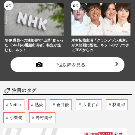
NHK職員への性加害で“出禁”食らっ
木村拓哉主演『グランメゾン東京』
た〈5年前の番組出演者〉特定が進
が米映画に酷似、ネットのザワつき
むも、ネット…
にTBSからの…
7位以降を見る
注目のタグ
Netflix
熱愛
蒼井優
広瀬すず
林遣都
小栗旬
野村周平