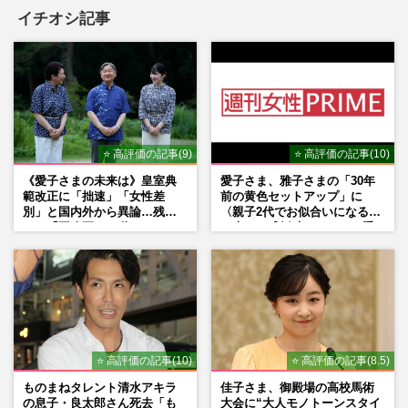
イチオシ記事
⭐ 高評価の記事(9)
⭐ 高評価の記事(10)
《愛子さまの未来は》皇室典
愛子さま、雅子さまの「30年
範改正に「拙速」「女性差
前の黄色セットアップ」に
別」と国内外から異論…残さ
〈親子2代でお似合いになる〉
れた「再改正」の道
の声、ご成婚時のドレスも手
がけた森英恵さんとの絆
⭐ 高評価の記事(10)
⭐ 高評価の記事(8.5)
ものまねタレント清水アキラ
佳子さま、御殿場の高校馬術
の息子・良太郎さん死去「も
大会に“大人モノトーンスタイ