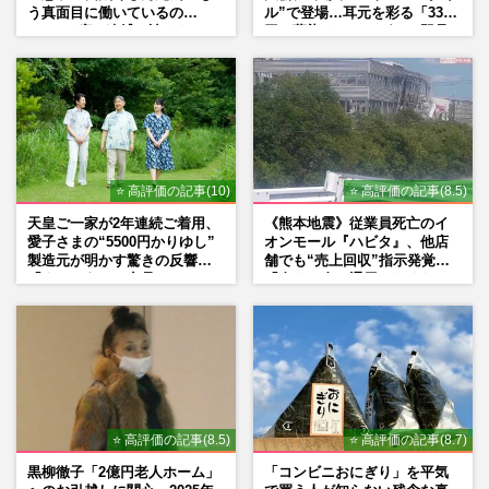
う真面目に働いているの
ル”で登場…耳元を彩る「3300
で」、2度の逮捕も諦めなかっ
円の藍染イヤリング」は即品
た芸能界“波乱に満ちた37年”
薄に
⭐ 高評価の記事(10)
⭐ 高評価の記事(8.5)
天皇ご一家が2年連続ご着用、
《熊本地震》従業員死亡のイ
愛子さまの“5500円かりゆし”
オンモール『ハビタ』、他店
製造元が明かす驚きの反響
舗でも“売上回収”指示発覚で
「まさかうちの商品とは…」
「命より金」通用しなくなっ
た言い訳
⭐ 高評価の記事(8.5)
⭐ 高評価の記事(8.7)
黒柳徹子「2億円老人ホーム」
「コンビニおにぎり」を平気