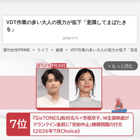
VDT作業の多い大人の視力が低下「意識してまばたき
を」
2016/1/11
週刊女性PRIME
ライフ
健康
VDT作業の多い大人の視力が低下「意識
もっと読む
arrow_forward_ios