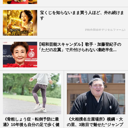
宝くじを知らないまま買う人ほど、外れ続けま
す
PR(合同会社デジタルファーム)
【昭和芸能スキャンダル】歌手・加藤登紀子の
「ただの左翼」で片付けられない凄絶半生...
《骨粗しょう症・転倒予防に最
《大相撲名古屋場所》横綱・大
適》10年後も自分の足で歩く健
の里、3敗目で魅せた“ジャンプ