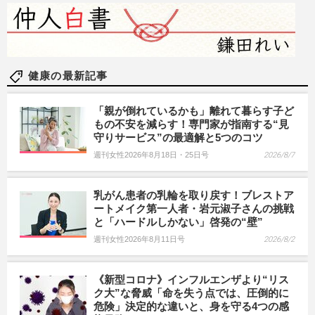
健康の最新記事
「親が倒れているかも」離れて暮らす子ど
もの不安を減らす！専門家が指南する“見
守りサービス”の最適解と5つのコツ
週刊女性2026年8月18日・25日号
2026/8/7
乳がん患者の乳輪を取り戻す！ブレストア
ートメイク第一人者・岩元淑子さんの挑戦
と「ハードルしかない」啓発の“壁”
週刊女性2026年8月11日号
2026/8/2
《新型コロナ》インフルエンザより“リス
ク大”な脅威「命を失う点では、圧倒的に
危険」決定的な違いと、身を守る4つの感