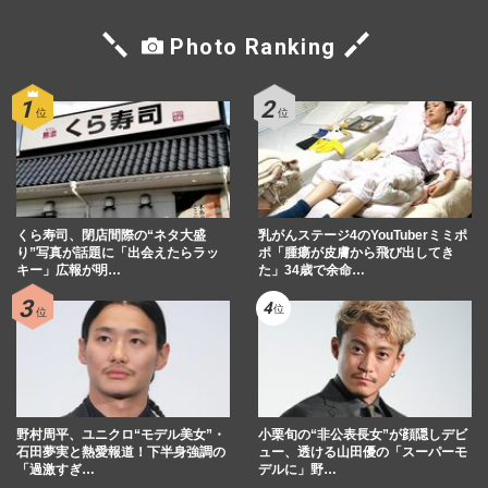
Photo Ranking
くら寿司、閉店間際の“ネタ大盛
乳がんステージ4のYouTuberミミポ
り”写真が話題に「出会えたらラッ
ポ「腫瘍が皮膚から飛び出してき
キー」広報が明…
た」34歳で余命…
野村周平、ユニクロ“モデル美女”・
小栗旬の“非公表長女”が顔隠しデビ
石田夢実と熱愛報道！下半身強調の
ュー、透ける山田優の「スーパーモ
「過激すぎ…
デルに」野…