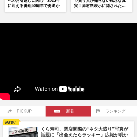
へのお引越しに関心 2025年
で買う人が知らない残念な真
に迎える番組50周年で勇退か
実！原材料表示に隠された添
加物の正体
PICKUP
新着
ランキング
くら寿司、閉店間際の“ネタ大盛り”写真が
話題に「出会えたらラッキー」広報が明か