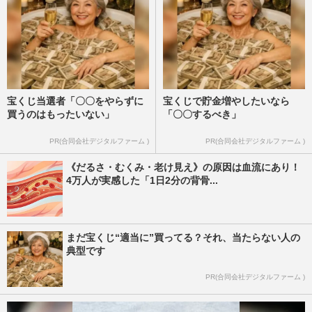
宝くじ当選者「〇〇をやらずに
宝くじで貯金増やしたいなら
買うのはもったいない」
「〇〇するべき」
PR(合同会社デジタルファーム )
PR(合同会社デジタルファーム )
《だるさ・むくみ・老け見え》の原因は血流にあり！
4万人が実感した「1日2分の背骨...
まだ宝くじ“適当に”買ってる？それ、当たらない人の
典型です
PR(合同会社デジタルファーム )