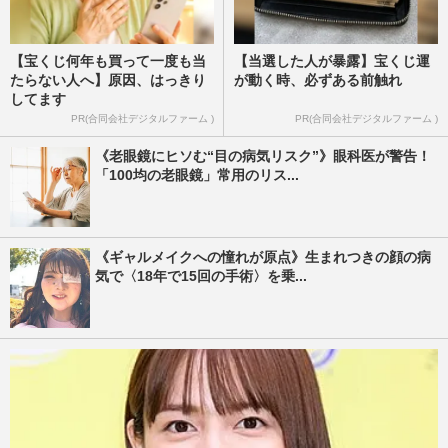
【宝くじ何年も買って一度も当
【当選した人が暴露】宝くじ運
たらない人へ】原因、はっきり
が動く時、必ずある前触れ
してます
PR(合同会社デジタルファーム )
PR(合同会社デジタルファーム )
《老眼鏡にヒソむ“目の病気リスク”》眼科医が警告！
「100均の老眼鏡」常用のリス...
《ギャルメイクへの憧れが原点》生まれつきの顔の病
気で〈18年で15回の手術〉を乗...