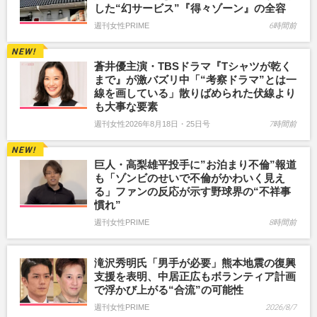
した“幻サービス”『得々ゾーン』の全容
週刊女性PRIME
6時間前
蒼井優主演・TBSドラマ『Tシャツが乾く
まで』が激バズリ中「“考察ドラマ”とは一
線を画している」散りばめられた伏線より
も大事な要素
週刊女性2026年8月18日・25日号
7時間前
巨人・高梨雄平投手に”お泊まり不倫”報道
も「ゾンビのせいで不倫がかわいく見え
る」ファンの反応が示す野球界の“不祥事
慣れ”
週刊女性PRIME
8時間前
滝沢秀明氏「男手が必要」熊本地震の復興
支援を表明、中居正広もボランティア計画
で浮かび上がる“合流”の可能性
週刊女性PRIME
2026/8/7