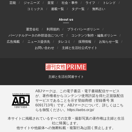
芸能
ジャニーズ
皇室
社会・事件
ライフ
トレンド
コミックス
連載一覧
タグ一覧
無料占い
About us
運営会社
利用規約
プライバシーポリシー
パーソナルデータの外部送信について
コンテンツ制作・編集ポリシー
広告掲載
ニュース提供先
タレコミ
採用情報
お知らせ一覧
お問い合わせ
主婦と生活社公式サイト
主婦と生活社関連サイト
ABJマークは、この電子書店・電子書籍配信サービス
が、著作権者からコンテンツ使用許諾を得た正規版配信
サービスであることを示す登録商標（登録番号 第
6091713号）です。ABJマークについて、詳しくはこち
らを御覧ください。
https://aebs.or.jp/
本サイトに掲載されているすべての⽂章・撮影写真の著作権は主婦と⽣活
社に帰属します。
他サイトや他媒体への無断転載・複製⾏為は固く禁⽌します。