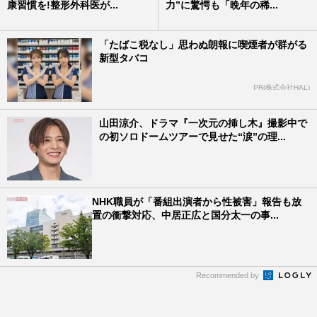
康習慣を!整形外科医が...
力”に驚愕も「晩年の稀...
「たばこ税なし」思わぬ朗報に喫煙者が群がる
新型タバコ
PR(株式会社HAL)
山田涼介、ドラマ『一次元の挿し木』撮影中で
の初ソロドームツアーで見せた“涙”の理...
NHK職員が「番組出演者から性被害」報告も放
置の衝撃対応、中居正広と国分太一の事...
Recommended by