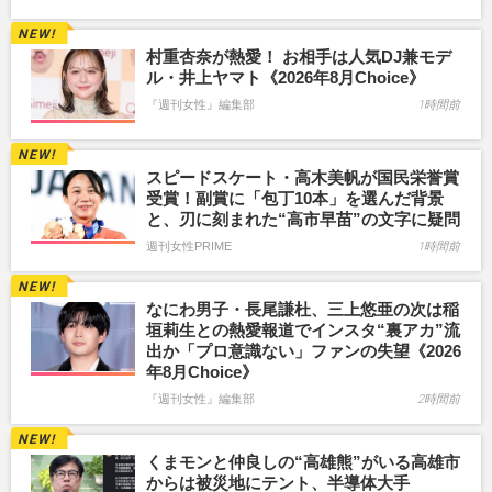
村重杏奈が熱愛！ お相手は人気DJ兼モデ
ル・井上ヤマト《2026年8月Choice》
『週刊女性』編集部
1時間前
スピードスケート・高木美帆が国民栄誉賞
受賞！副賞に「包丁10本」を選んだ背景
と、刃に刻まれた“高市早苗”の文字に疑問
週刊女性PRIME
1時間前
なにわ男子・長尾謙杜、三上悠亜の次は稲
垣莉生との熱愛報道でインスタ“裏アカ”流
出か「プロ意識ない」ファンの失望《2026
年8月Choice》
『週刊女性』編集部
2時間前
くまモンと仲良しの“高雄熊”がいる高雄市
からは被災地にテント、半導体大手