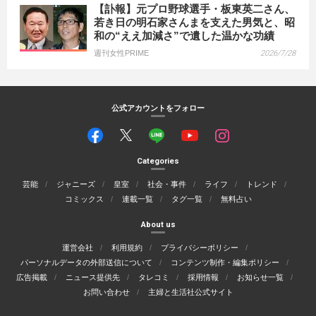
【訃報】元プロ野球選手・板東英二さん、
若き日の明石家さんまを支えた男気と、昭
和の“ええ加減さ”で遺した温かな功績
週刊女性PRIME
2026/7/28
公式アカウントをフォロー
Categories
芸能
ジャニーズ
皇室
社会・事件
ライフ
トレンド
コミックス
連載一覧
タグ一覧
無料占い
About us
運営会社
利用規約
プライバシーポリシー
パーソナルデータの外部送信について
コンテンツ制作・編集ポリシー
広告掲載
ニュース提供先
タレコミ
採用情報
お知らせ一覧
お問い合わせ
主婦と生活社公式サイト