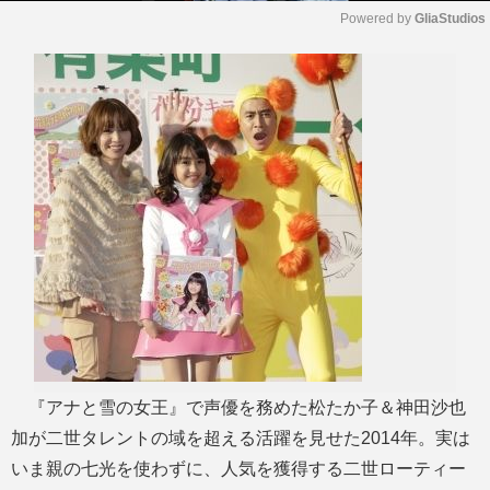
Powered by 
GliaStudios
M
u
t
e
『アナと雪の女王』で声優を務めた松たか子＆神田沙也
加が二世タレントの域を超える活躍を見せた2014年。実は
いま親の七光を使わずに、人気を獲得する二世ローティー