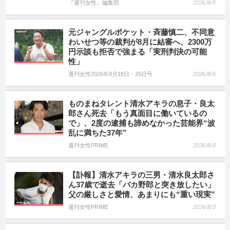
『週刊女性』編集部
2026/8/5
元ジャングルポケット・斉藤慎二、不同意
わいせつ等の裁判が8月に結審へ、2300万
円示談も拒否で強まる「実刑判決の可能
性」
週刊女性2026年8月18日・25日号
2026/8/5
ものまねタレント清水アキラの息子・良太
郎さん死去「もう真面目に働いているの
で」、2度の逮捕も諦めなかった芸能界“波
乱に満ちた37年”
週刊女性PRIME
2026/8/3
【訃報】清水アキラの三男・清水良太郎さ
ん37歳で逝去「バカ野郎と突き放したい」
父の厳しさと愛情、あまりにも“重い現実”
週刊女性PRIME
2026/8/3