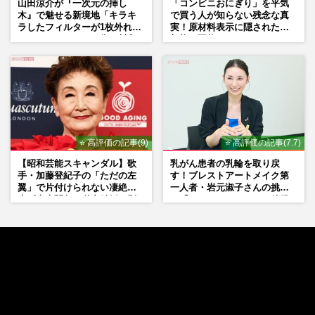
山田涼介が『一次元の挿し
「コンビニおにぎり」を平気
木』で魅せる新境地「キラキ
で買う人が知らない残念な真
ラしたフィルターが1枚外れて
実！原材料表示に隠された添
くれたら」アイドル像を封印
加物の正体
した覚悟
⭐ 高評価の記事(9)
⭐ 高評価の記事(7.7)
【昭和芸能スキャンダル】歌
乳がん患者の乳輪を取り戻
手・加藤登紀子の「ただの左
す！ブレストアートメイク第
翼」で片付けられない凄絶半
一人者・岩元淑子さんの挑戦
生《東大闘争、獄中結婚、別
と「ハードルしかない」啓発
荘で内ゲバ事件》
の“壁”