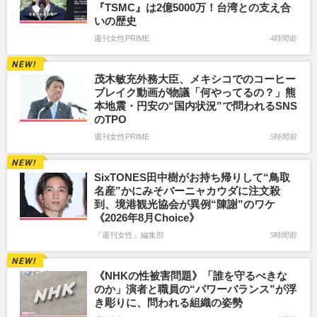
『TSMC』は2億5000万！台湾との支え合
いの歴史
週刊女性PRIME
4時間前
茂木敏充外務大臣、メキシコでのコーヒー
ブレイク動画が物議「何やってるの？」熊
本地震・円安の“国内状況”で問われるSNS
のTPO
週刊女性PRIME
5時間前
SixTONES田中樹がお持ち帰りして“鳥取
名産”かにみそバーニャカウダに注文殺
到、境港観光協会が異例“陳謝”のワケ
《2026年8月Choice》
『週刊女性』編集部
5時間前
《NHKの性被害問題》「誰を守るべきな
のか」演者と職員の“パワーバランス”が浮
き彫りに、問われる組織の姿勢