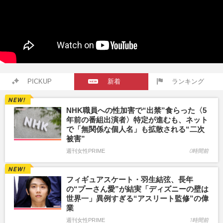
PICKUP
新着
ランキング
NHK職員への性加害で“出禁”食らった〈5
年前の番組出演者〉特定が進むも、ネット
で「無関係な個人名」も拡散される“二次
被害”
週刊女性PRIME
0時間前
フィギュアスケート・羽生結弦、長年
の“プーさん愛”が結実「ディズニーの壁は
世界一」異例すぎる“アスリート監修”の偉
業
週刊女性PRIME
1時間前