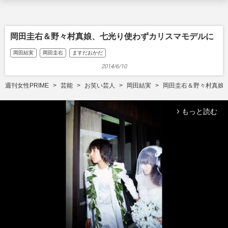
岡田圭右＆野々村真娘、七光り使わずカリスマモデルに
岡田結実
岡田圭右
ますだおかだ
2014/6/10
週刊女性PRIME
芸能
お笑い芸人
岡田結実
岡田圭右＆野々村真娘
もっと読む
arrow_forward_ios