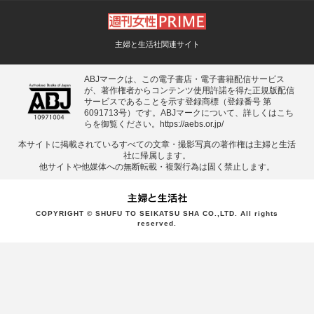
主婦と生活社関連サイト
ABJマークは、この電子書店・電子書籍配信サービス
が、著作権者からコンテンツ使用許諾を得た正規版配信
サービスであることを示す登録商標（登録番号 第
6091713号）です。ABJマークについて、詳しくはこち
らを御覧ください。
https://aebs.or.jp/
本サイトに掲載されているすべての⽂章・撮影写真の著作権は主婦と⽣活
社に帰属します。
他サイトや他媒体への無断転載・複製⾏為は固く禁⽌します。
COPYRIGHT © SHUFU TO SEIKATSU SHA CO.,LTD. All rights
reserved.