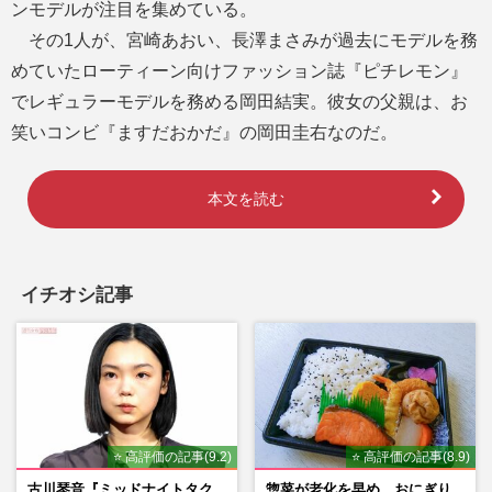
ンモデルが注目を集めている。
その1人が、宮崎あおい、長澤まさみが過去にモデルを務
めていたローティーン向けファッション誌『ピチレモン』
でレギュラーモデルを務める岡田結実。彼女の父親は、お
笑いコンビ『ますだおかだ』の岡田圭右なのだ。
本文を読む
イチオシ記事
⭐ 高評価の記事(9.2)
⭐ 高評価の記事(8.9)
古川琴音『ミッドナイトタク
惣菜が老化を早め、おにぎり