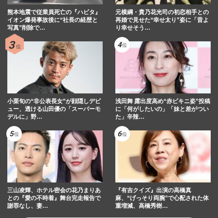
熊本地震で従業員死亡の『ハビタ』
元横綱・貴乃花光司の初恋相手との
イオン爆発事故後に“社長の経歴と
再婚で見せた“幸せ太り”姿に「昔よ
写真”削除で…
り幸せそう…
小栗旬の“非公表長女”が顔隠しデビ
浅田舞 露出度高め“赤ビキニ姿”投稿
ュー、透ける山田優の「スーパーモ
に「何がしたいの」「妹と差がつい
デルに」野…
た」辛辣…
三山凌輝、ホテル密会の花乃まりあ
『有吉クイズ』出演の高橋真
との『愛の不時着』舞台完走報告で
麻、“げっそり両腕”で心配された体
謝罪なし、妻…
重増減、高橋秀樹…