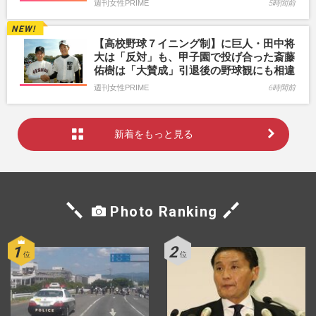
週刊女性PRIME
5時間前
【高校野球７イニング制】に巨人・田中将
大は「反対」も、甲子園で投げ合った斎藤
佑樹は「大賛成」引退後の野球観にも相違
週刊女性PRIME
6時間前
新着をもっと見る
Photo Ranking