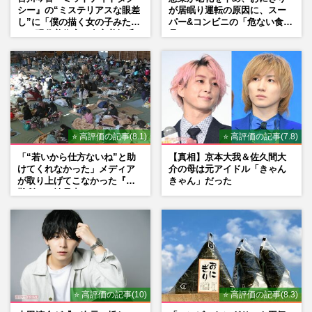
シー』の“ミステリアスな眼差
が居眠り運転の原因に、スー
し”に「僕の描く女の子みた
パー&コンビニの「危ない食
い」現代美術家・奈良美智氏
品」
もSNSで“公認”
⭐ 高評価の記事(8.1)
⭐ 高評価の記事(7.8)
「“若いから仕方ないね”と助
【真相】京本大我＆佐久間大
けてくれなかった」メディア
介の母は元アイドル「きゃん
が取り上げてこなかった『避
きゃん」だった
難所での性暴力』
⭐ 高評価の記事(10)
⭐ 高評価の記事(8.3)