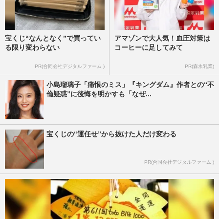
宝くじ“なんとなく”で買ってい
アマゾンで大人気！血圧対策は
る限り変わらない
コーヒーに足してみて
PR(合同会社デジタルファーム )
PR(森永乳業)
小島瑠璃子「痛恨のミス」『キングダム』作者との“不
倫疑惑”に後悔を明かすも「なぜ...
宝くじの“運任せ”から抜けた人だけ変わる
PR(合同会社デジタルファーム )