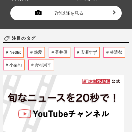
7位以降を見る
注目のタグ
Netflix
熱愛
蒼井優
広瀬すず
林遣都
小栗旬
野村周平