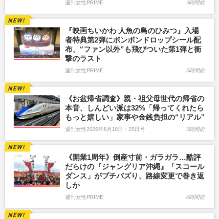
週刊女性PRIME
4時間前
『映画ちいかわ 人魚の島のひみつ』入場
者特典第2弾にボンボンドロップシール配
布、“ファン以外”も飛びついた第1弾と衝
撃のラスト
週刊女性PRIME
5時間前
《お盆帰省調査》親・祖父母世代の帰省の
本音、しんどい派は32%「帰ってくれたら
もっと嬉しい」家事や金銭負担の“リアル”
週刊女性2026年8月18日・25日号
5時間前
《開業1周年》倒産寸前・ガラガラ…酷評
だらけの『ジャングリア沖縄』「スコール
ダンス」がプチバズり、路線変更で巻き返
しか
週刊女性PRIME
6時間前