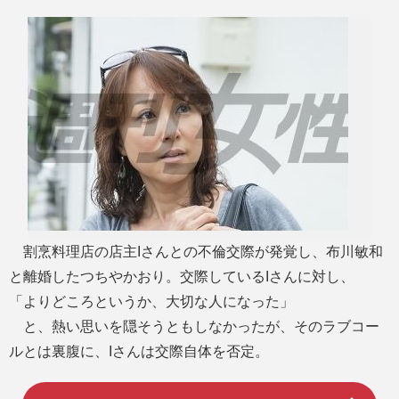
M
u
t
e
割烹料理店の店主Iさんとの不倫交際が発覚し、布川敏和
と離婚したつちやかおり。交際しているIさんに対し、
「よりどころというか、大切な人になった」
と、熱い思いを隠そうともしなかったが、そのラブコー
ルとは裏腹に、Iさんは交際自体を否定。