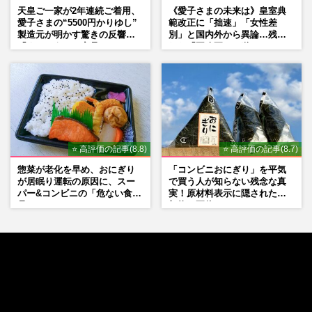
天皇ご一家が2年連続ご着用、
《愛子さまの未来は》皇室典
愛子さまの“5500円かりゆし”
範改正に「拙速」「女性差
製造元が明かす驚きの反響
別」と国内外から異論…残さ
「まさかうちの商品とは…」
れた「再改正」の道
⭐ 高評価の記事(8.8)
⭐ 高評価の記事(8.7)
惣菜が老化を早め、おにぎり
「コンビニおにぎり」を平気
が居眠り運転の原因に、スー
で買う人が知らない残念な真
パー&コンビニの「危ない食
実！原材料表示に隠された添
品」
加物の正体