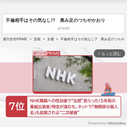
不倫相手はその気なし!? 勇み足のつちやかおり
2014/9/2
週刊女性PRIME
芸能
女優
不倫相手はその気なし!? 勇み足のつちや
もっと読む
arrow_forward_ios
Powered by 
GliaStudios