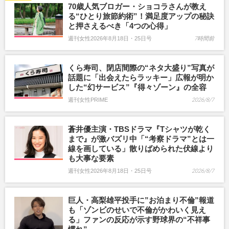
70歳人気ブロガー・ショコラさんが教え
る“ひとり旅節約術”！満足度アップの秘訣
と押さえるべき「4つの心得」
週刊女性2026年8月18日・25日号
7時間前
くら寿司、閉店間際の“ネタ大盛り”写真が
話題に「出会えたらラッキー」広報が明か
した“幻サービス”『得々ゾーン』の全容
週刊女性PRIME
2026/8/7
蒼井優主演・TBSドラマ『Tシャツが乾く
まで』が激バズリ中「“考察ドラマ”とは一
線を画している」散りばめられた伏線より
も大事な要素
週刊女性2026年8月18日・25日号
2026/8/7
巨人・高梨雄平投手に”お泊まり不倫”報道
も「ゾンビのせいで不倫がかわいく見え
る」ファンの反応が示す野球界の“不祥事