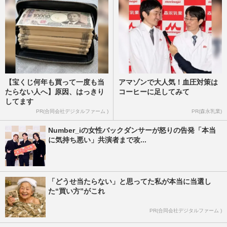
【宝くじ何年も買って一度も当
アマゾンで大人気！血圧対策は
たらない人へ】原因、はっきり
コーヒーに足してみて
してます
PR(合同会社デジタルファーム )
PR(森永乳業)
Number_iの女性バックダンサーが怒りの告発「本当
に気持ち悪い」共演者まで攻...
「どうせ当たらない」と思ってた私が本当に当選し
た“買い方”がこれ
PR(合同会社デジタルファーム )