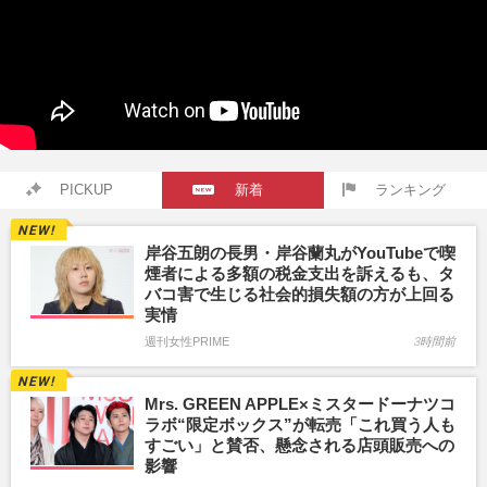
PICKUP
新着
ランキング
岸谷五朗の長男・岸谷蘭丸がYouTubeで喫
煙者による多額の税金支出を訴えるも、タ
バコ害で生じる社会的損失額の方が上回る
実情
週刊女性PRIME
3時間前
Mrs. GREEN APPLE×ミスタードーナツコ
ラボ“限定ボックス”が転売「これ買う人も
すごい」と賛否、懸念される店頭販売への
影響