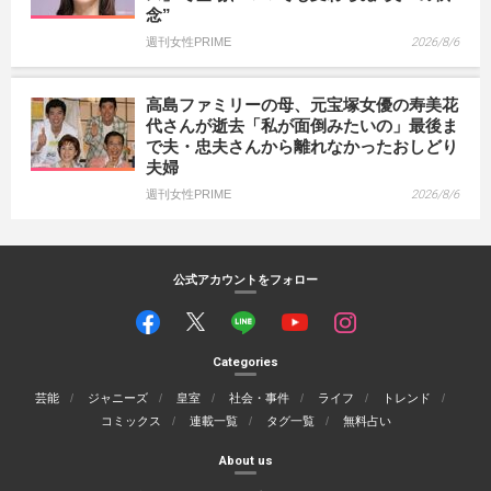
念”
週刊女性PRIME
2026/8/6
高島ファミリーの母、元宝塚女優の寿美花
代さんが逝去「私が面倒みたいの」最後ま
で夫・忠夫さんから離れなかったおしどり
夫婦
週刊女性PRIME
2026/8/6
公式アカウントをフォロー
Categories
芸能
ジャニーズ
皇室
社会・事件
ライフ
トレンド
コミックス
連載一覧
タグ一覧
無料占い
About us