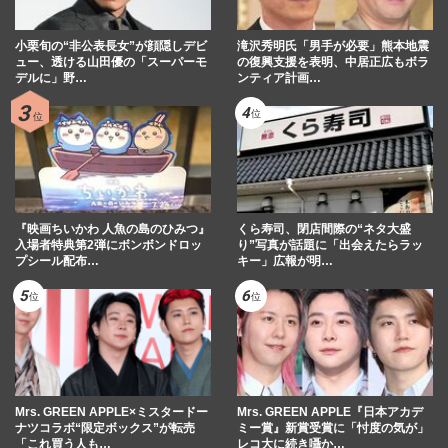
小栗旬の“非公表長女”が顔隠しデビ
滝沢秀明氏「男手が必要」熊本地震
ュー、透ける山田優の「スーパーモ
の復興支援を表明、中居正広もボラ
デルに」野…
ンティア計画…
『映画ちいかわ 人魚の島のひみつ』
くら寿司、閉店間際の“ネタ大盛
入場者特典第2弾にボンボンドロッ
り”写真が話題に「出会えたらラッ
プシール配布…
キー」広報が明…
Mrs. GREEN APPLE×ミスタードー
Mrs. GREEN APPLE『日本アカデ
ナツコラボ“限定ボックス”が転売
ミー賞』新賞受賞に「忖度の気が」
「これ買う人も…
レコ大に続き囁か…