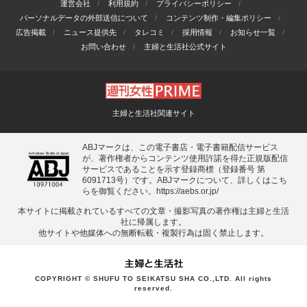
運営会社
利用規約
プライバシーポリシー
パーソナルデータの外部送信について
コンテンツ制作・編集ポリシー
広告掲載
ニュース提供先
タレコミ
採用情報
お知らせ一覧
お問い合わせ
主婦と生活社公式サイト
主婦と生活社関連サイト
ABJマークは、この電子書店・電子書籍配信サービス
が、著作権者からコンテンツ使用許諾を得た正規版配信
サービスであることを示す登録商標（登録番号 第
6091713号）です。ABJマークについて、詳しくはこち
らを御覧ください。
https://aebs.or.jp/
本サイトに掲載されているすべての⽂章・撮影写真の著作権は主婦と⽣活
社に帰属します。
他サイトや他媒体への無断転載・複製⾏為は固く禁⽌します。
COPYRIGHT © SHUFU TO SEIKATSU SHA CO.,LTD. All rights
reserved.