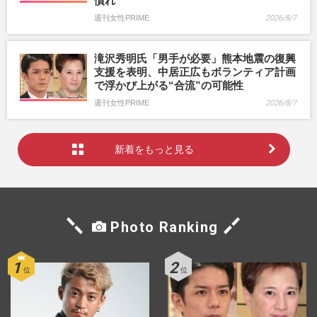
慣れ”
週刊女性PRIME
2026/8/7
滝沢秀明氏「男手が必要」熊本地震の復興
支援を表明、中居正広もボランティア計画
で浮かび上がる“合流”の可能性
週刊女性PRIME
2026/8/7
新着をもっと見る
Photo Ranking