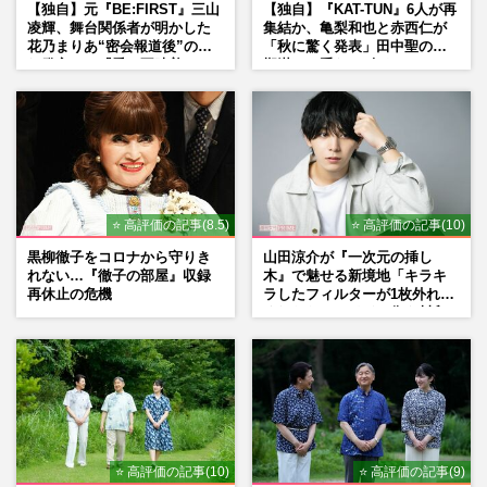
【独自】元『BE:FIRST』三山
【独自】『KAT-TUN』6人が再
凌輝、舞台関係者が明かした
集結か、亀梨和也と赤西仁が
花乃まりあ“密会報道後”の呆
「秋に驚く発表」田中聖の刑
れ発言と、『愛の不時着』の
期満了と重なる“匂わせ”では
劇場が答えた共演舞台の行方
ない理由
⭐ 高評価の記事(8.5)
⭐ 高評価の記事(10)
黒柳徹子をコロナから守りき
山田涼介が『一次元の挿し
れない…『徹子の部屋』収録
木』で魅せる新境地「キラキ
再休止の危機
ラしたフィルターが1枚外れて
くれたら」アイドル像を封印
した覚悟
⭐ 高評価の記事(10)
⭐ 高評価の記事(9)