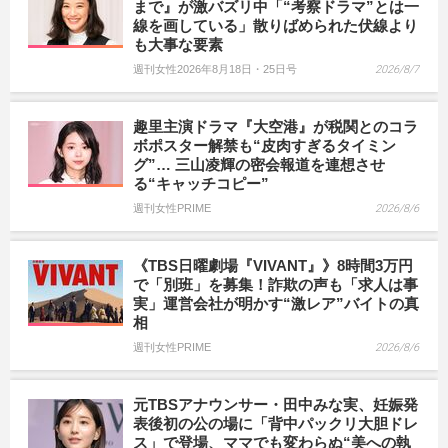
まで』が激バズリ中「“考察ドラマ”とは一
線を画している」散りばめられた伏線より
も大事な要素
週刊女性2026年8月18日・25日号
2026/8/7
趣里主演ドラマ『大空港』が税関とのコラ
ボポスター解禁も“皮肉すぎるタイミン
グ”… 三山凌輝の密会報道を連想させ
る“キャッチコピー”
週刊女性PRIME
2026/8/6
《TBS日曜劇場『VIVANT』》8時間3万円
で「別班」を募集！詐欺の声も「求人は事
実」運営会社が明かす“激レア”バイトの真
相
週刊女性PRIME
2026/8/6
元TBSアナウンサー・田中みな実、妊娠発
表後初の公の場に「背中パックリ大胆ドレ
ス」で登場、ママでも変わらぬ“美への執