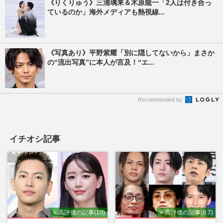
《りくりゅう》三浦璃来＆木原龍一「2人は付き合っ
ているのか」海外メディアも熱視線...
《写真あり》平野紫耀「別に隠してないから」まさか
の“流出写真”に本人が言及！“エ...
Recommended by
イチオシ記事
⭐ 高評価の記事(10)
⭐ 高評価の記事(8.7)