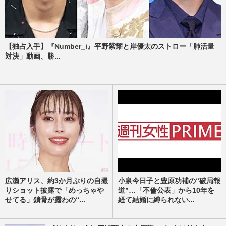
【独占入手】『Number_i』平野紫耀と岸優太のストロー「肺活量
対決」動画、勝...
広瀬アリス、約3か月ぶりの自撮
小泉今日子と豊原功補の“破局報
りショット披露で「めっちゃや
道”…「不倫公表」から10年を
せてる」鎖骨が露わの“...
経て結婚に縛られない...