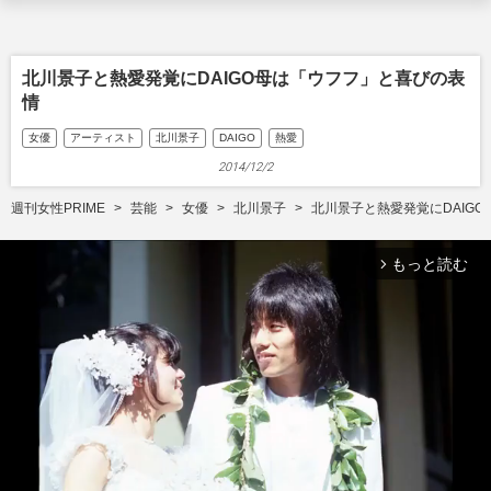
北川景子と熱愛発覚にDAIGO母は「ウフフ」と喜びの表
情
女優
アーティスト
北川景子
DAIGO
熱愛
2014/12/2
週刊女性PRIME
芸能
女優
北川景子
北川景子と熱愛発覚にDAIG
もっと読む
arrow_forward_ios