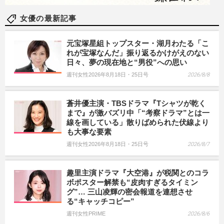
女優の最新記事
元宝塚星組トップスター・湖月わたる「こ
れが宝塚なんだ」振り返るかけがえのない
日々、夢の現在地と“男役”への思い
週刊女性2026年8月18日・25日号
2026/8/8
蒼井優主演・TBSドラマ『Tシャツが乾く
まで』が激バズリ中「“考察ドラマ”とは一
線を画している」散りばめられた伏線より
も大事な要素
週刊女性2026年8月18日・25日号
2026/8/7
趣里主演ドラマ『大空港』が税関とのコラ
ボポスター解禁も“皮肉すぎるタイミン
グ”… 三山凌輝の密会報道を連想させ
る“キャッチコピー”
週刊女性PRIME
2026/8/6