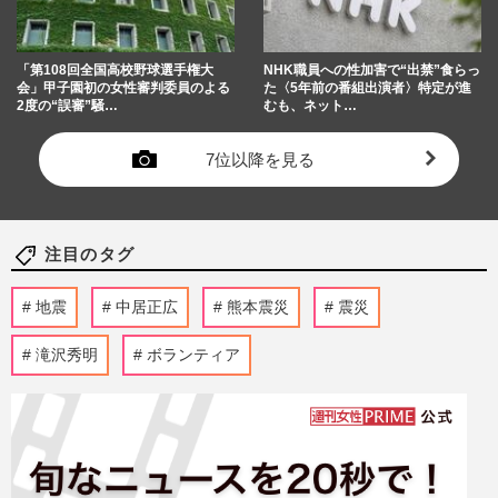
「第108回全国高校野球選手権大
NHK職員への性加害で“出禁”食らっ
会」甲子園初の女性審判委員のよる
た〈5年前の番組出演者〉特定が進
2度の“誤審”騒…
むも、ネット…
7位以降を見る
注目のタグ
地震
中居正広
熊本震災
震災
滝沢秀明
ボランティア