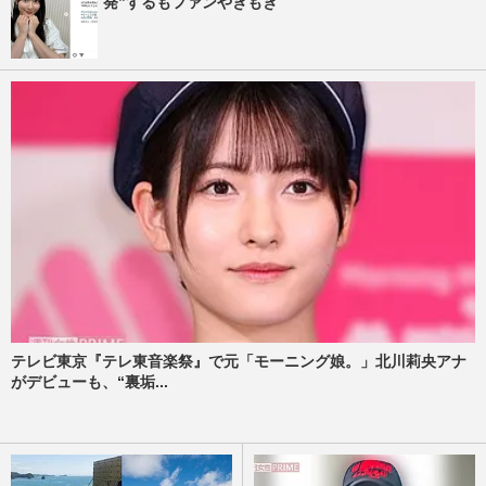
発”するもファンやきもき
テレビ東京『テレ東音楽祭』で元「モーニング娘。」北川莉央アナ
がデビューも、“裏垢...