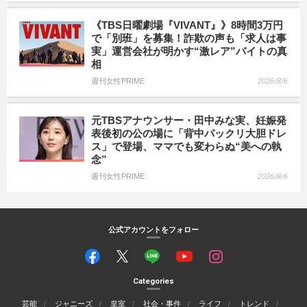
《TBS日曜劇場『VIVANT』》8時間3万円
で「別班」を募集！詐欺の声も「求人は事
実」運営会社が明かす“激レア”バイトの真
相
週刊女性PRIME
2026/8/6
元TBSアナウンサー・田中みな実、妊娠発
表後初の公の場に「背中パックリ大胆ドレ
ス」で登場、ママでも変わらぬ“美への執
念”
週刊女性PRIME
2026/8/6
公式アカウントをフォロー
Categories
芸能
ジャニーズ
皇室
社会・事件
ライフ
トレンド