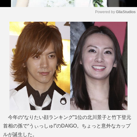
Powered by 
GliaStudios
M
u
t
e
今年の“なりたい顔ランキング”1位の北川景子と竹下登元
首相の孫で“うぃっしゅ!”のDAIGO。ちょっと意外なカップ
ルが誕生した。