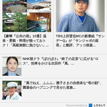
【豪華『公共の宿』10選】温
TBS上田晋也MCの新番組『サン
泉・景観・料理が揃っておト
デーQ』が「サンジャポの延
ク！「高級旅館に負けない」...
長」と酷評、アッコ後釜...
NHK朝ドラ『ばけばけ』“終了の足音”に広がる“ロ
ス”、拍車をかける次回作『風、...
「風でねえ、ふふふ」雅子さまの自然体な“母の顔”、
園遊会のハプニングで見せた皇族...
Recommended by