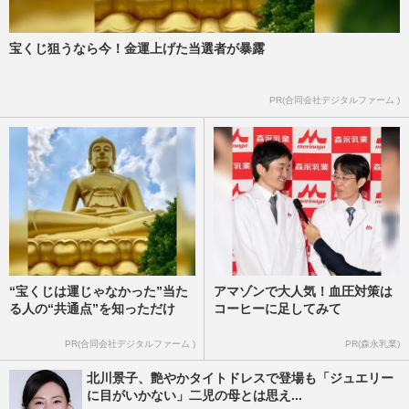
宝くじ狙うなら今！金運上げた当選者が暴露
PR(合同会社デジタルファーム )
“宝くじは運じゃなかった”当た
アマゾンで大人気！血圧対策は
る人の“共通点”を知っただけ
コーヒーに足してみて
PR(合同会社デジタルファーム )
PR(森永乳業)
北川景子、艶やかタイトドレスで登場も「ジュエリー
に目がいかない」二児の母とは思え...