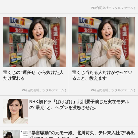
PR(合同会社デジタルファーム )
宝くじの“運任せ”から抜けた人
宝くじ当たる人だけがやってい
だけ変わる
ること、教えます
PR(合同会社デジタルファーム )
PR(合同会社デジタルファーム )
NHK朝ドラ『ばけばけ』北川景子演じた実在モデル
の“最期”と、ヘブンを激怒させた...
“暴言騒動”の元モー娘。北川莉央、テレ東入社で“再出