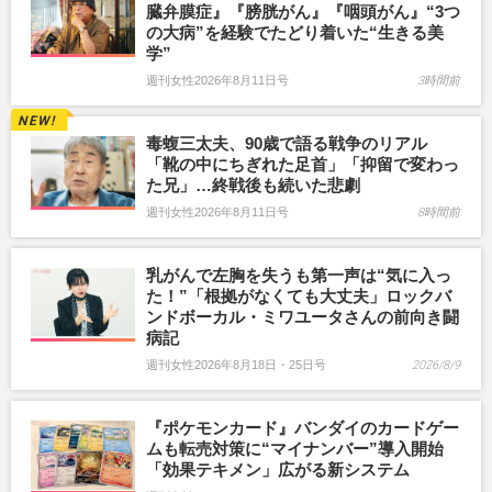
臓弁膜症』『膀胱がん』『咽頭がん』“3つ
の大病”を経験でたどり着いた“生きる美
学”
週刊女性2026年8月11日号
3時間前
毒蝮三太夫、90歳で語る戦争のリアル
「靴の中にちぎれた足首」「抑留で変わっ
た兄」…終戦後も続いた悲劇
週刊女性2026年8月11日号
8時間前
乳がんで左胸を失うも第一声は“気に入っ
た！”「根拠がなくても大丈夫」ロックバ
ンドボーカル・ミワユータさんの前向き闘
病記
週刊女性2026年8月18日・25日号
2026/8/9
『ポケモンカード』バンダイのカードゲー
ムも転売対策に“マイナンバー”導入開始
「効果テキメン」広がる新システム