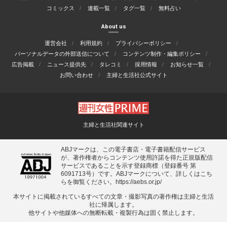
コミックス
連載一覧
タグ一覧
無料占い
About us
運営会社
利用規約
プライバシーポリシー
パーソナルデータの外部送信について
コンテンツ制作・編集ポリシー
広告掲載
ニュース提供先
タレコミ
採用情報
お知らせ一覧
お問い合わせ
主婦と生活社公式サイト
主婦と生活社関連サイト
ABJマークは、この電子書店・電子書籍配信サービス
が、著作権者からコンテンツ使用許諾を得た正規版配信
サービスであることを示す登録商標（登録番号 第
6091713号）です。ABJマークについて、詳しくはこち
らを御覧ください。
https://aebs.or.jp/
本サイトに掲載されているすべての⽂章・撮影写真の著作権は主婦と⽣活
社に帰属します。
他サイトや他媒体への無断転載・複製⾏為は固く禁⽌します。