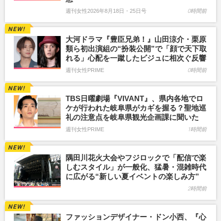
週刊女性2026年8月18日・25日号
0時間前
大河ドラマ『豊臣兄弟！』山田涼介・栗原
類ら初出演組の“扮装公開”で「顔で天下取
れる」心配を一蹴したビジュに相次ぐ反響
週刊女性PRIME
0時間前
TBS日曜劇場『VIVANT』、県内各地でロ
ケが行われた岐阜県がカギを握る？聖地巡
礼の注意点を岐阜県観光企画課に聞いた
週刊女性PRIME
1時間前
隅田川花火大会やフジロックで「配信で楽
しむスタイル」が一般化、猛暑・混雑時代
に広がる“新しい夏イベントの楽しみ方”
2時間前
ファッションデザイナー・ドン小西、『心