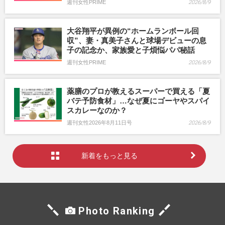
週刊女性PRIME
2026/8/9
大谷翔平が異例の“ホームランボール回
収”、妻・真美子さんと球場デビューの息
子の記念か、家族愛と子煩悩パパ秘話
週刊女性PRIME
2026/8/9
薬膳のプロが教えるスーパーで買える「夏
バテ予防食材」…なぜ夏にゴーヤやスパイ
スカレーなのか？
週刊女性2026年8月11日号
2026/8/9
新着をもっと見る
Photo Ranking