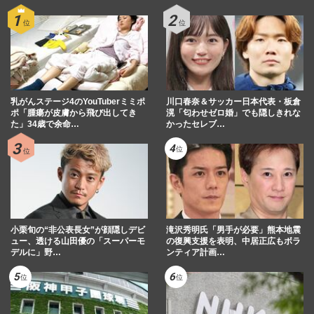
乳がんステージ4のYouTuberミミポ
川口春奈＆サッカー日本代表・板倉
ポ「腫瘍が皮膚から飛び出してき
滉「匂わせゼロ婚」でも隠しきれな
た」34歳で余命…
かったセレブ…
小栗旬の“非公表長女”が顔隠しデビ
滝沢秀明氏「男手が必要」熊本地震
ュー、透ける山田優の「スーパーモ
の復興支援を表明、中居正広もボラ
デルに」野…
ンティア計画…