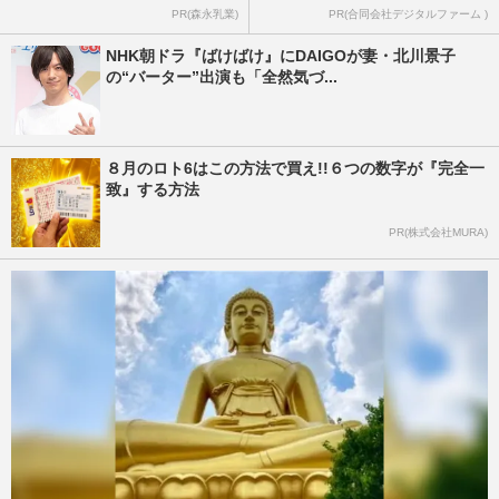
PR(森永乳業)
PR(合同会社デジタルファーム )
NHK朝ドラ『ばけばけ』にDAIGOが妻・北川景子
の“バーター”出演も「全然気づ...
８月のロト6はこの方法で買え!!６つの数字が『完全一
致』する方法
PR(株式会社MURA)