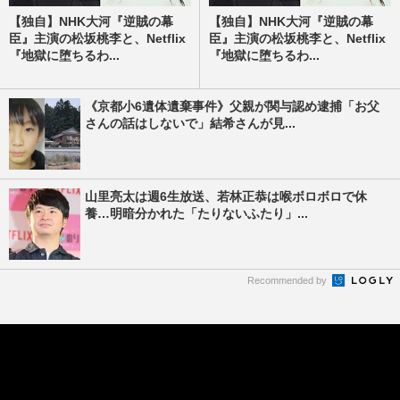
【独自】NHK大河『逆賊の幕
【独自】NHK大河『逆賊の幕
臣』主演の松坂桃李と、Netflix
臣』主演の松坂桃李と、Netflix
『地獄に堕ちるわ...
『地獄に堕ちるわ...
《京都小6遺体遺棄事件》父親が関与認め逮捕「お父
さんの話はしないで」結希さんが見...
山里亮太は週6生放送、若林正恭は喉ボロボロで休
養…明暗分かれた「たりないふたり」...
Recommended by