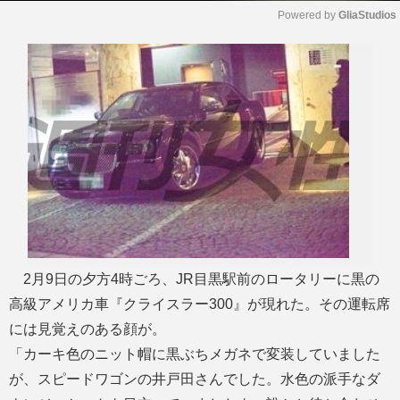
Powered by 
GliaStudios
M
u
t
e
2月9日の夕方4時ごろ、JR目黒駅前のロータリーに黒の
高級アメリカ車『クライスラー300』が現れた。その運転席
には見覚えのある顔が。
「カーキ色のニット帽に黒ぶちメガネで変装していました
が、スピードワゴンの井戸田さんでした。水色の派手なダ