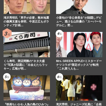
滝沢秀明氏「男手が必要」熊本地震
小栗旬の“非公表長女”が顔隠しデビ
の復興支援を表明、中居正広もボラ
ュー、透ける山田優の「スーパーモ
ンティア計画…
デルに」野…
くら寿司、閉店間際の“ネタ大盛
Mrs. GREEN APPLE×ミスタードー
り”写真が話題に「出会えたらラッ
ナツコラボ“限定ボックス”が転売
キー」広報が明…
「これ買う人も…
『映画ちいかわ 人魚の島のひみつ』
滝沢秀明、ジャニーズ社員に「企画