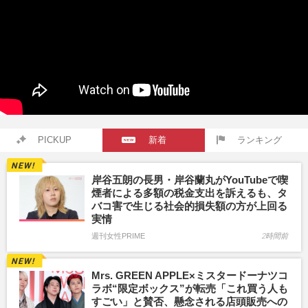
PICKUP
新着
ランキング
岸谷五朗の長男・岸谷蘭丸がYouTubeで喫
煙者による多額の税金支出を訴えるも、タ
バコ害で生じる社会的損失額の方が上回る
実情
週刊女性PRIME
2時間前
Mrs. GREEN APPLE×ミスタードーナツコ
ラボ“限定ボックス”が転売「これ買う人も
すごい」と賛否、懸念される店頭販売への