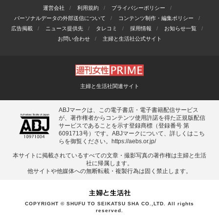
運営会社
利用規約
プライバシーポリシー
パーソナルデータの外部送信について
コンテンツ制作・編集ポリシー
広告掲載
ニュース提供先
タレコミ
採用情報
お知らせ一覧
お問い合わせ
主婦と生活社公式サイト
主婦と生活社関連サイト
ABJマークは、この電子書店・電子書籍配信サービス
が、著作権者からコンテンツ使用許諾を得た正規版配信
サービスであることを示す登録商標（登録番号 第
6091713号）です。ABJマークについて、詳しくはこち
らを御覧ください。
https://aebs.or.jp/
本サイトに掲載されているすべての⽂章・撮影写真の著作権は主婦と⽣活
社に帰属します。
他サイトや他媒体への無断転載・複製⾏為は固く禁⽌します。
COPYRIGHT © SHUFU TO SEIKATSU SHA CO.,LTD. All rights
reserved.