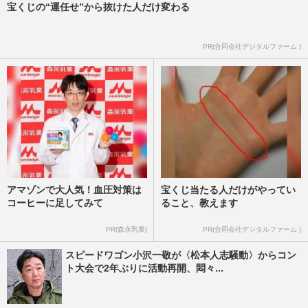
宝くじの“運任せ”から抜けた人だけ変わる
PR(合同会社デジタルファーム )
アマゾンで大人気！血圧対策は
宝くじ当たる人だけがやってい
コーヒーに足してみて
ること、教えます
PR(森永乳業)
PR(合同会社デジタルファーム )
スピードワゴン小沢一敬が〈松本人志騒動〉からコン
ト大会で2年ぶりに活動再開、悶々...