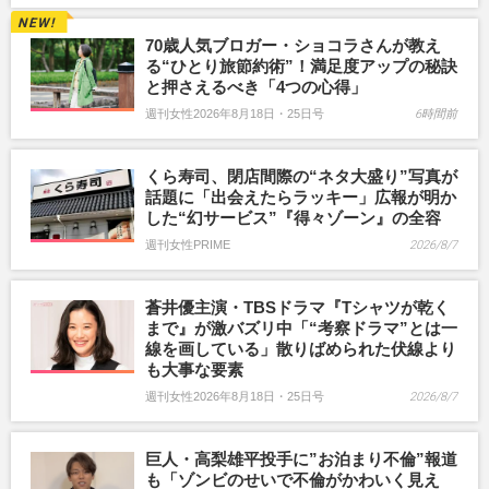
70歳人気ブロガー・ショコラさんが教え
る“ひとり旅節約術”！満足度アップの秘訣
と押さえるべき「4つの心得」
週刊女性2026年8月18日・25日号
6時間前
くら寿司、閉店間際の“ネタ大盛り”写真が
話題に「出会えたらラッキー」広報が明か
した“幻サービス”『得々ゾーン』の全容
週刊女性PRIME
2026/8/7
蒼井優主演・TBSドラマ『Tシャツが乾く
まで』が激バズリ中「“考察ドラマ”とは一
線を画している」散りばめられた伏線より
も大事な要素
週刊女性2026年8月18日・25日号
2026/8/7
巨人・高梨雄平投手に”お泊まり不倫”報道
も「ゾンビのせいで不倫がかわいく見え