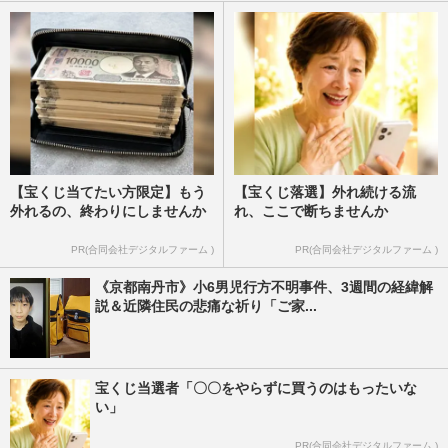
【宝くじ当てたい方限定】もう
【宝くじ落選】外れ続ける流
外れるの、終わりにしませんか
れ、ここで断ちませんか
PR(合同会社デジタルファーム )
PR(合同会社デジタルファーム )
《京都南丹市》小6男児行方不明事件、3週間の経緯解
説＆近隣住民の悲痛な祈り「ご家...
宝くじ当選者「〇〇をやらずに買うのはもったいな
い」
PR(合同会社デジタルファーム )