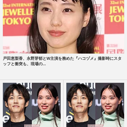
戸田恵梨香、永野芽郁とW主演を務めた『ハコヅメ』撮影時にスタ
ッフと衝突も、現場の...