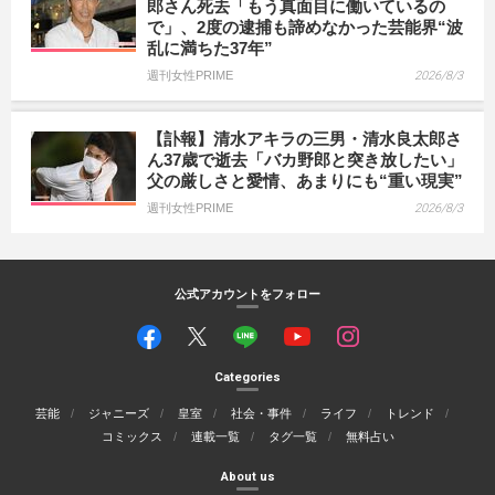
郎さん死去「もう真面目に働いているの
で」、2度の逮捕も諦めなかった芸能界“波
乱に満ちた37年”
週刊女性PRIME
2026/8/3
【訃報】清水アキラの三男・清水良太郎さ
ん37歳で逝去「バカ野郎と突き放したい」
父の厳しさと愛情、あまりにも“重い現実”
週刊女性PRIME
2026/8/3
公式アカウントをフォロー
Categories
芸能
ジャニーズ
皇室
社会・事件
ライフ
トレンド
コミックス
連載一覧
タグ一覧
無料占い
About us