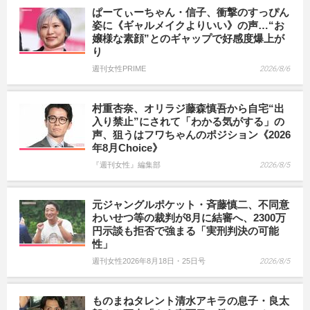
ぱーてぃーちゃん・信子、衝撃のすっぴん
姿に《ギャルメイクよりいい》の声…“お
嬢様な素顔”とのギャップで好感度爆上が
り
週刊女性PRIME
2026/8/6
村重杏奈、オリラジ藤森慎吾から自宅“出
入り禁止”にされて「わかる気がする」の
声、狙うはフワちゃんのポジション《2026
年8月Choice》
『週刊女性』編集部
2026/8/5
元ジャングルポケット・斉藤慎二、不同意
わいせつ等の裁判が8月に結審へ、2300万
円示談も拒否で強まる「実刑判決の可能
性」
週刊女性2026年8月18日・25日号
2026/8/5
ものまねタレント清水アキラの息子・良太