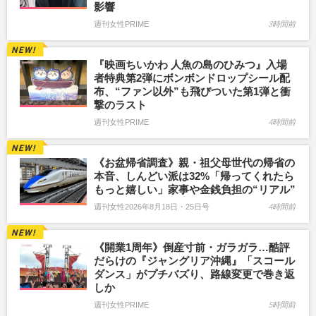
影響
週刊女性PRIME
3時間前
『映画ちいかわ 人魚の島のひみつ』入場
者特典第2弾にボンボンドロップシール配
布、“ファン以外”も飛びついた第1弾と衝
撃のラスト
週刊女性PRIME
4時間前
《お盆帰省調査》親・祖父母世代の帰省の
本音、しんどい派は32%「帰ってくれたら
もっと嬉しい」家事や金銭負担の“リアル”
週刊女性2026年8月18日・25日号
4時間前
《開業1周年》倒産寸前・ガラガラ…酷評
だらけの『ジャングリア沖縄』「スコール
ダンス」がプチバズり、路線変更で巻き返
しか
週刊女性PRIME
5時間前