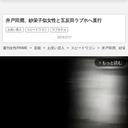
井戸田潤、紗栄子似女性と五反田ラブホへ直行
お笑い芸人
スピードワゴン
ラブホテル
2015/2/17
週刊女性PRIME
芸能
お笑い芸人
スピードワゴン
井戸田潤、紗栄
もっと読む
arrow_forward_ios