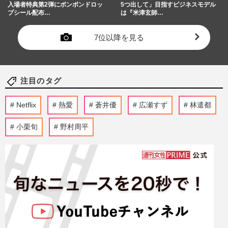
入場者特典第2弾にボンボンドロッ
5つ出して」目指すビジネスモデル
プシール配布…
は『米津玄師…
7位以降を見る
注目のタグ
Netflix
熱愛
蒼井優
広瀬すず
林遣都
小栗旬
野村周平