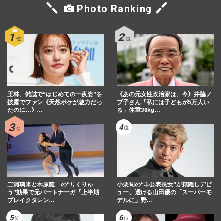
Photo Ranking
王林、雑誌で“はじめての一夜姿”を
《あの元女性政治家は、今》井脇ノ
披露でファン《天然ボケが魅力だっ
ブ子さん「私には子どもが5万人い
たのに…》…
る」体重38kg…
三浦璃来と木原龍一の“りくりゅ
小栗旬の“非公表長女”が顔隠しデビ
う”効果で元パートナーガ『上半期
ュー、透ける山田優の「スーパーモ
ブレイクタレン…
デルに」野…