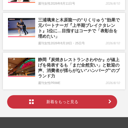
週刊女性2026年8月11日号
2026/8/10
三浦璃来と木原龍一の“りくりゅう”効果で
元パートナーガ『上半期ブレイクタレン
ト』1位に…目指すはコーチで「表彰台を
埋めたい」
週刊女性2026年8月18日・25日号
2026/8/10
静岡『炭焼きレストランさわやか』が値上
げを発表するも「まだ全然安い」と歓迎の
声、消費者が揺らがない“ハンバーグ”のブ
ランド力
週刊女性PRIME
2026/8/10
新着をもっと見る