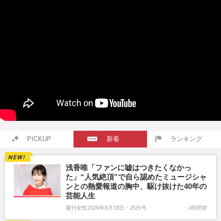
PICKUP
新着
ランキング
浅香唯「ファンに嘘はつきたくなかっ
た」“人気絶頂”で自ら認めたミュージシャ
ンとの熱愛報道の胸中、駆け抜けた40年の
芸能人生
週刊女性2026年8月18日・25日号
0時間前