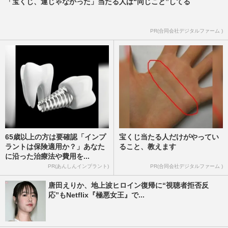
「宝くじ、運じゃなかった」当たる人は“同じこと”してる
PR(合同会社デジタルファーム )
65歳以上の方は要確認「インプ
宝くじ当たる人だけがやってい
ラントは保険適用か？」あなた
ること、教えます
に沿った治療法や費用を...
PR(あんしんインプラント)
PR(合同会社デジタルファーム )
唐田えりか、地上波ヒロイン復帰に“視聴者拒否反
応”もNetflix『極悪女王』で...