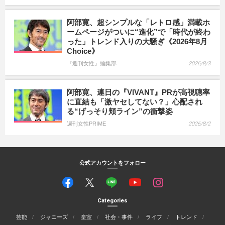
阿部寛、超シンプルな「レトロ感」満載ホ
ームページがついに“進化”で「時代が終わ
った」トレンド入りの大騒ぎ《2026年8月
Choice》
『週刊女性』編集部
2026/8/3
阿部寛、連日の『VIVANT』PRが高視聴率
に直結も「激ヤセしてない？」心配され
る“げっそり頬ライン”の衝撃姿
週刊女性PRIME
2026/8/2
公式アカウントをフォロー
Categories
芸能
ジャニーズ
皇室
社会・事件
ライフ
トレンド