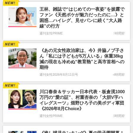
王林、雑誌で“はじめての一夜姿”を披露で
ファン《天然ボケが魅力だったのに…》と
困惑…ハイレグ、見せパンに続く“大人路
線”の行方
週刊女性PRIME
1時間前
《あの元女性政治家は、今》井脇ノブ子さ
ん「私には子どもが5万人いる」体重38kg
減の現在も冷めぬ“教育熱”と高市首相への
期待
週刊女性2026年8月11日号
4時間前
川口春奈＆サッカー日本代表・板倉滉1000
万円の“愛の証”、村重杏奈の「大胆V字ハ
イレグスーツ」畑野ひろ子の美ボディ軍団
《2026年8月Choice》
週刊女性PRIME
5時間前
《推し球児ランキング》夏の甲子園開幕！