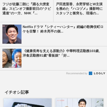
フジが佐藤二朗に『踊る大捜査
戸田恵梨香、永野芽郁とW主演
線』スピンオフ撮影前日の“クビ
を務めた『ハコヅメ』撮影時に
通達”の一方、NHK『...
スタッフと衝突も、現場の...
Netflixドラマ『シティーハンター』続編の歌舞伎町ロ
ケを目撃！ 鈴木亮平の側...
《健康長寿を支える原動力》中華料理店勤務103歳、
洋食店勤務91歳“看板娘”「好...
Recommended by
イチオシ記事