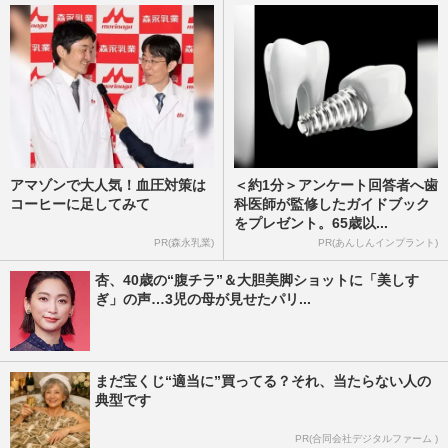
アマゾンで大人気！血圧対策は
＜約1分＞アンケート回答者へ歯
コーヒーに足してみて
科医師が監修したガイドブック
をプレゼント。65歳以...
PR(森永乳業)
PR(あんしんインプラント)
杏、40歳の“腹チラ”＆大胆美脚ショットに「美しす
ぎ」の声…3児の母が見せたパリ...
まだ宝くじ“適当に”買ってる？それ、当たらない人の
典型です
PR(合同会社デジタルファーム )