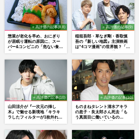
⭐ 高評価の記事(8.8)
⭐ 高評価の記事(9)
惣菜が老化を早め、おにぎり
稲垣吾郎・草なぎ剛・香取慎
が居眠り運転の原因に、スー
吾の『新しい地図』主演映画
パー&コンビニの「危ない食
は“4コマ漫画”の世界観？「フ
品」
ァンミーティングを続けた
い」10周年にかける意気込み
も
⭐ 高評価の記事(10)
⭐ 高評価の記事(10)
山田涼介が『一次元の挿し
ものまねタレント清水アキラ
木』で魅せる新境地「キラキ
の息子・良太郎さん死去「も
ラしたフィルターが1枚外れて
う真面目に働いているの
くれたら」アイドル像を封印
で」、2度の逮捕も諦めなかっ
した覚悟
た芸能界“波乱に満ちた37年”