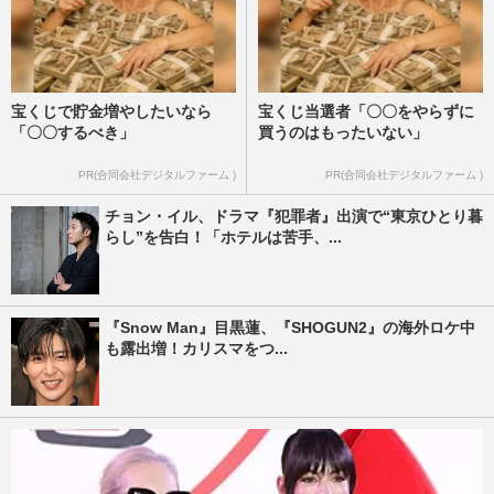
宝くじで貯金増やしたいなら
宝くじ当選者「〇〇をやらずに
「〇〇するべき」
買うのはもったいない」
PR(合同会社デジタルファーム )
PR(合同会社デジタルファーム )
チョン・イル、ドラマ『犯罪者』出演で“東京ひとり暮
らし”を告白！「ホテルは苦手、...
『Snow Man』目黒蓮、『SHOGUN2』の海外ロケ中
も露出増！カリスマをつ...