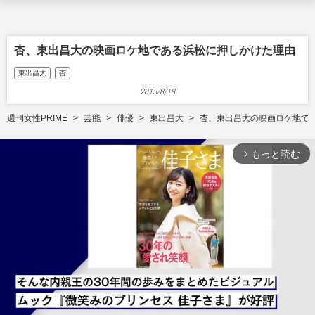
杏、東出昌大の映画ロケ地である浜松に押しかけた理由
東出昌大
杏
2015/8/18
週刊女性PRIME
芸能
俳優
東出昌大
杏、東出昌大の映画ロケ地で
もっと読む
arrow_forward_ios