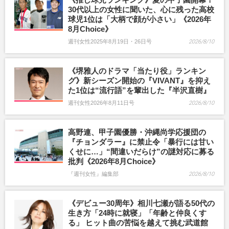
30代以上の女性に聞いた、心に残った高校
球児1位は「大柄で顔が小さい」《2026年
8月Choice》
週刊女性2025年8月19日・26日号
2026/8/10
《堺雅人のドラマ「当たり役」ランキン
グ》新シーズン開始の『VIVANT』を抑え
た1位は“流行語”を輩出した『半沢直樹』
週刊女性2026年8月11日号
2026/8/10
高野連、甲子園優勝・沖縄尚学応援団の
『チョンダラー』に禁止令「暴行には甘い
くせに…」“間違いだらけ”の謎対応に募る
批判《2026年8月Choice》
『週刊女性』編集部
2026/8/10
《デビュー30周年》相川七瀬が語る50代の
生き方「24時に就寝」「年齢と仲良くす
る」 ヒット曲の苦悩を越えて挑む武道館