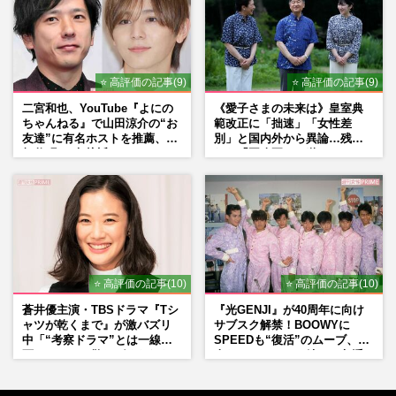
⭐ 高評価の記事(9)
⭐ 高評価の記事(9)
二宮和也、YouTube『よにの
《愛子さまの未来は》皇室典
ちゃんねる』で山田涼介の“お
範改正に「拙速」「女性差
友達”に有名ホストを推薦、歌
別」と国内外から異論…残さ
舞伎町に“急接近”でファン
れた「再改正」の道
「関わらないで！」
⭐ 高評価の記事(10)
⭐ 高評価の記事(10)
蒼井優主演・TBSドラマ『Tシ
『光GENJI』が40周年に向け
ャツが乾くまで』が激バズリ
サブスク解禁！BOOWYに
中「“考察ドラマ”とは一線を
SPEEDも“復活”のムーブ、本
画している」散りばめられた
人たちのコメント続々で急浮
伏線よりも大事な要素
上する“再結成”の道