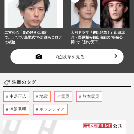
二宮和也「妻の好きな場所
大河ドラマ『豊臣兄弟！』山田涼
で…」“バリ島挙式”を計画もコロナ
介・栗原類ら初出演組の“扮装公
で頓挫
開”で「顔で天下…
7位以降を見る
注目のタグ
中居正広
地震
震災
熊本震災
滝沢秀明
ボランティア