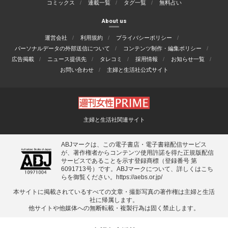
コミックス
連載一覧
タグ一覧
無料占い
About us
運営会社
利用規約
プライバシーポリシー
パーソナルデータの外部送信について
コンテンツ制作・編集ポリシー
広告掲載
ニュース提供先
タレコミ
採用情報
お知らせ一覧
お問い合わせ
主婦と生活社公式サイト
主婦と生活社関連サイト
ABJマークは、この電子書店・電子書籍配信サービス
が、著作権者からコンテンツ使用許諾を得た正規版配信
サービスであることを示す登録商標（登録番号 第
6091713号）です。ABJマークについて、詳しくはこち
らを御覧ください。
https://aebs.or.jp/
本サイトに掲載されているすべての⽂章・撮影写真の著作権は主婦と⽣活
社に帰属します。
他サイトや他媒体への無断転載・複製⾏為は固く禁⽌します。