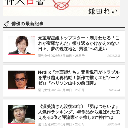
俳優の最新記事
元宝塚星組トップスター・湖月わたる「こ
れが宝塚なんだ」振り返るかけがえのない
日々、夢の現在地と“男役”への思い
週刊女性2026年8月18日・25日号
2026/8/8
Netflix『地面師たち』豊川悦司がトラブル
を乗り越え再始動！新作で描くエピソード
ゼロ『ハリソン山中の前日譚』
週刊女性2026年8月18日・25日号
2026/8/4
《渥美清さん没後30年》『男はつらいよ』
人気作ランキング、48作品から選ばれた栄
えある1位と評論家イチ推しの“神作”は
週刊女性2026年8月18日・25日号
2026/8/4