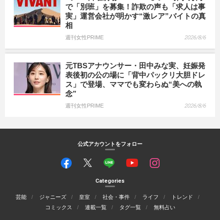
で「別班」を募集！詐欺の声も「求人は事
実」運営会社が明かす“激レア”バイトの真
相
週刊女性PRIME
2026/8/6
元TBSアナウンサー・田中みな実、妊娠発
表後初の公の場に「背中パックリ大胆ドレ
ス」で登場、ママでも変わらぬ“美への執
念”
週刊女性PRIME
2026/8/6
公式アカウントをフォロー
Categories
芸能
ジャニーズ
皇室
社会・事件
ライフ
トレンド
コミックス
連載一覧
タグ一覧
無料占い