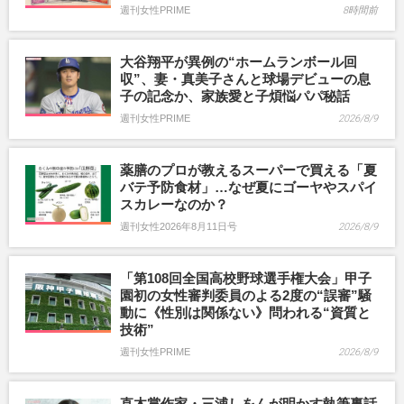
週刊女性PRIME
8時間前
大谷翔平が異例の“ホームランボール回
収”、妻・真美子さんと球場デビューの息
子の記念か、家族愛と子煩悩パパ秘話
週刊女性PRIME
2026/8/9
薬膳のプロが教えるスーパーで買える「夏
バテ予防食材」…なぜ夏にゴーヤやスパイ
スカレーなのか？
週刊女性2026年8月11日号
2026/8/9
「第108回全国高校野球選手権大会」甲子
園初の女性審判委員のよる2度の“誤審”騒
動に《性別は関係ない》問われる“資質と
技術”
週刊女性PRIME
2026/8/9
直木賞作家・三浦しをんが明かす執筆裏話