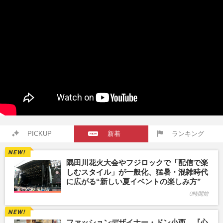
PICKUP
新着
ランキング
隅田川花火大会やフジロックで「配信で楽
しむスタイル」が一般化、猛暑・混雑時代
に広がる“新しい夏イベントの楽しみ方”
0時間前
ファッションデザイナー・ドン小西、『心