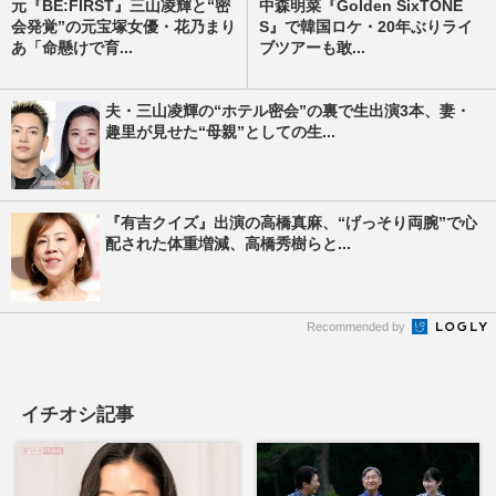
元『BE:FIRST』三山凌輝と“密
中森明菜『Golden SixTONE
会発覚”の元宝塚女優・花乃まり
S』で韓国ロケ・20年ぶりライ
あ「命懸けで育...
ブツアーも敢...
夫・三山凌輝の“ホテル密会”の裏で生出演3本、妻・
趣里が見せた“母親”としての生...
『有吉クイズ』出演の高橋真麻、“げっそり両腕”で心
配された体重増減、高橋秀樹らと...
Recommended by
イチオシ記事