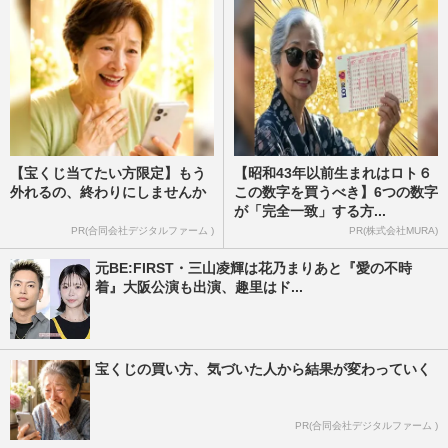
【宝くじ当てたい方限定】もう
【昭和43年以前生まれはロト６
外れるの、終わりにしませんか
この数字を買うべき】6つの数字
が「完全一致」する方...
PR(合同会社デジタルファーム )
PR(株式会社MURA)
元BE:FIRST・三山凌輝は花乃まりあと『愛の不時
着』大阪公演も出演、趣里はド...
宝くじの買い方、気づいた人から結果が変わっていく
PR(合同会社デジタルファーム )