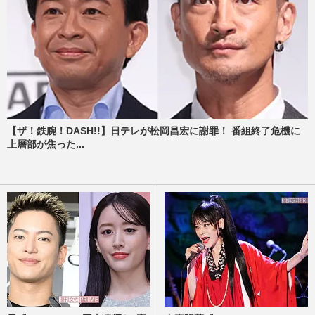
【ザ！鉄腕！DASH!!】日テレが松岡昌宏に謝罪！ 番組終了危機に
上層部が焦った...