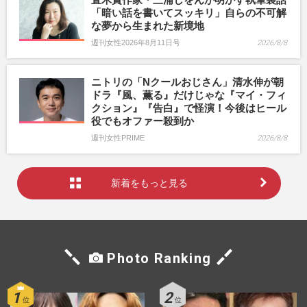
「暗い話を書いてスッキリ」自らの不可解
な夢から生まれた新境地
週刊女性2026年8月11日号
2026/8/8
ニトリの「Nクールおじさん」清水伸が朝
ドラ『風、薫る』だけじゃな『マイ・フィ
クション』『告白』で怪演！今後はヒール
役でもオファー殺到か
週刊女性PRIME
2026/8/8
新着をもっと見る
Photo Ranking