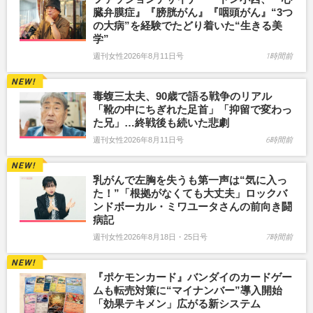
臓弁膜症』『膀胱がん』『咽頭がん』“3つ
の大病”を経験でたどり着いた“生きる美
学”
週刊女性2026年8月11日号
1時間前
毒蝮三太夫、90歳で語る戦争のリアル
「靴の中にちぎれた足首」「抑留で変わっ
た兄」…終戦後も続いた悲劇
週刊女性2026年8月11日号
6時間前
乳がんで左胸を失うも第一声は“気に入っ
た！”「根拠がなくても大丈夫」ロックバ
ンドボーカル・ミワユータさんの前向き闘
病記
週刊女性2026年8月18日・25日号
7時間前
『ポケモンカード』バンダイのカードゲー
ムも転売対策に“マイナンバー”導入開始
「効果テキメン」広がる新システム