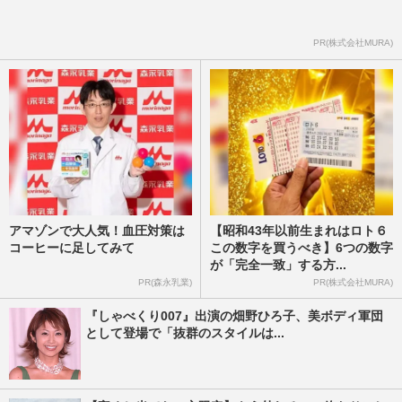
PR(株式会社MURA)
アマゾンで大人気！血圧対策は
【昭和43年以前生まれはロト６
コーヒーに足してみて
この数字を買うべき】6つの数字
が「完全一致」する方...
PR(森永乳業)
PR(株式会社MURA)
『しゃべくり007』出演の畑野ひろ子、美ボディ軍団
として登場で「抜群のスタイルは...