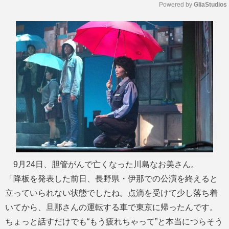
Powered by 
GliaStudios
M
u
t
e
9月24日、胆管がんで亡くなった川島なお美さん。
「降板を発表した前日、長野県・伊那での公演を終えると
立っていられない状態でしたね。点滴を受けて少し落ち着
いてから、旦那さんの運転する車で東京に帰ったんです。
ちょっと話すだけでも“もう疲れちゃって”と本当につらそう