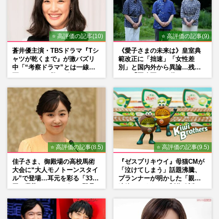
⭐ 高評価の記事(10)
⭐ 高評価の記事(9)
蒼井優主演・TBSドラマ『Tシ
《愛子さまの未来は》皇室典
ャツが乾くまで』が激バズリ
範改正に「拙速」「女性差
中「“考察ドラマ”とは一線を
別」と国内外から異論…残さ
画している」散りばめられた
れた「再改正」の道
伏線よりも大事な要素
⭐ 高評価の記事(8.5)
⭐ 高評価の記事(9.5)
佳子さま、御殿場の高校馬術
『ゼスプリキウイ』母猫CMが
大会に“大人モノトーンスタイ
「泣けてしまう」話題沸騰、
ル”で登場…耳元を彩る「3300
プランナーが明かした「親に
円の藍染イヤリング」は即品
連絡したくなる」制作秘話
薄に