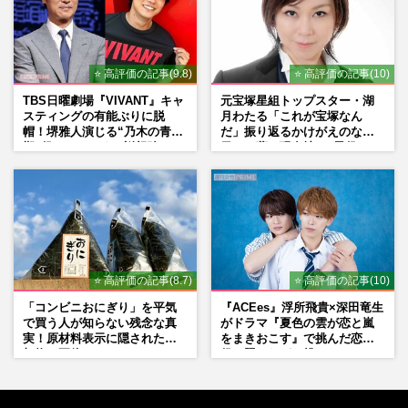
⭐ 高評価の記事(9.8)
⭐ 高評価の記事(10)
TBS日曜劇場『VIVANT』キャ
元宝塚星組トップスター・湖
スティングの有能ぶりに脱
月わたる「これが宝塚なん
帽！堺雅人演じる“乃木の青年
だ」振り返るかけがえのない
期”役は、そっくり説根強い
日々、夢の現在地と“男役”へ
Mr.Children桜井和寿のバンド
の思い
マン長男・櫻井海音だった
⭐ 高評価の記事(8.7)
⭐ 高評価の記事(10)
「コンビニおにぎり」を平気
『ACEes』浮所飛貴×深田竜生
で買う人が知らない残念な真
がドラマ『夏色の雲が恋と嵐
実！原材料表示に隠された添
をまきおこす』で挑んだ恋人
加物の正体
役、照れながら挑んだキュン
シーン秘話