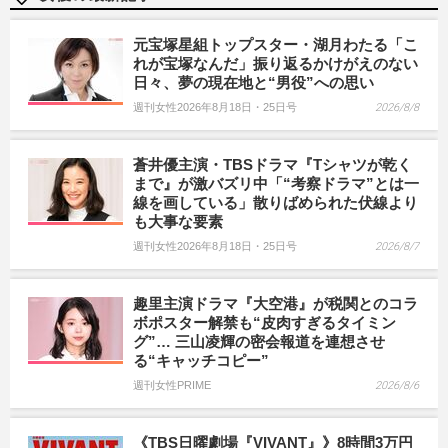
元宝塚星組トップスター・湖月わたる「こ
れが宝塚なんだ」振り返るかけがえのない
日々、夢の現在地と“男役”への思い
週刊女性2026年8月18日・25日号
2026/8/8
蒼井優主演・TBSドラマ『Tシャツが乾く
まで』が激バズリ中「“考察ドラマ”とは一
線を画している」散りばめられた伏線より
も大事な要素
週刊女性2026年8月18日・25日号
2026/8/7
趣里主演ドラマ『大空港』が税関とのコラ
ボポスター解禁も“皮肉すぎるタイミン
グ”… 三山凌輝の密会報道を連想させ
る“キャッチコピー”
週刊女性PRIME
2026/8/6
《TBS日曜劇場『VIVANT』》8時間3万円