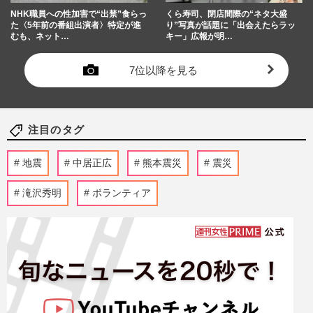
NHK職員への性加害で“出禁”食らっ
くら寿司、閉店間際の“ネタ大盛
た〈5年前の番組出演者〉特定が進
り”写真が話題に「出会えたらラッ
むも、ネット…
キー」広報が明…
7位以降を見る
注目のタグ
地震
中居正広
熊本震災
震災
滝沢秀明
ボランティア