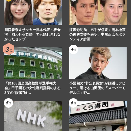
川口春奈＆サッカー日本代表・板倉
滝沢秀明氏「男手が必要」熊本地震
滉「匂わせゼロ婚」でも隠しきれな
の復興支援を表明、中居正広もボラ
かったセレブ…
ンティア計画…
「第108回全国高校野球選手権大
小栗旬の“非公表長女”が顔隠しデビ
会」甲子園初の女性審判委員のよる
ュー、透ける山田優の「スーパーモ
2度の“誤審”騒…
デルに」野…