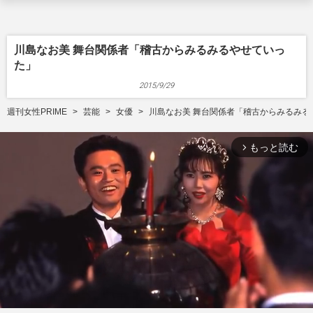
川島なお美 舞台関係者「稽古からみるみるやせていっ
た」
2015/9/29
週刊女性PRIME
芸能
女優
川島なお美 舞台関係者「稽古からみるみる
もっと読む
arrow_forward_ios