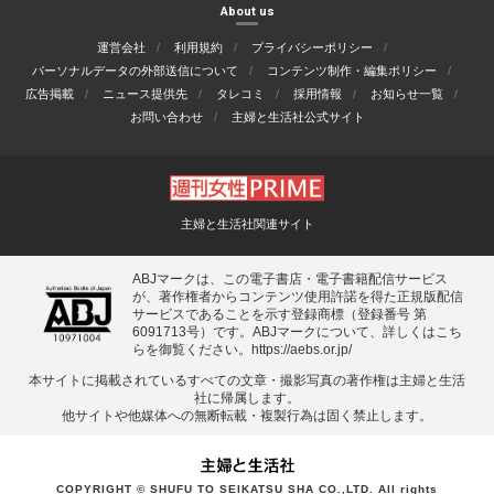
About us
運営会社
利用規約
プライバシーポリシー
パーソナルデータの外部送信について
コンテンツ制作・編集ポリシー
広告掲載
ニュース提供先
タレコミ
採用情報
お知らせ一覧
お問い合わせ
主婦と生活社公式サイト
主婦と生活社関連サイト
ABJマークは、この電子書店・電子書籍配信サービス
が、著作権者からコンテンツ使用許諾を得た正規版配信
サービスであることを示す登録商標（登録番号 第
6091713号）です。ABJマークについて、詳しくはこち
らを御覧ください。
https://aebs.or.jp/
本サイトに掲載されているすべての⽂章・撮影写真の著作権は主婦と⽣活
社に帰属します。
他サイトや他媒体への無断転載・複製⾏為は固く禁⽌します。
COPYRIGHT © SHUFU TO SEIKATSU SHA CO.,LTD. All rights