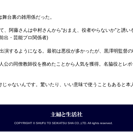
は舞台裏の雑用係だった。
て、阿藤さんは中村さんから“おまえ、役者やらないか”と誘い
前出・芸能プロ関係者)
出演するようになる。最初は悪役が多かったが、黒澤明監督の
で主人公の同僚教師役を務めたことから人気を獲得。名脇役とレ
けじゃないんです。驚いたり、いい意味で使うこともあると本人
COPYRIGHT © SHUFU TO SEIKATSU SHA CO.,LTD. All rights reserved.