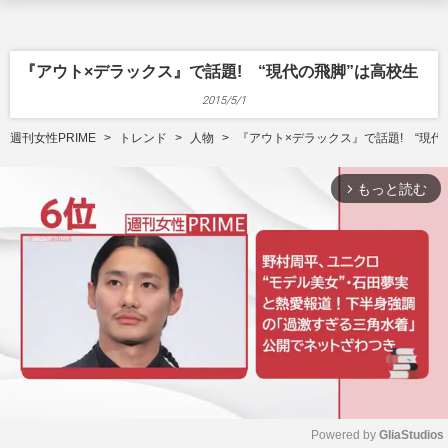
『アウト×デラックス』で話題! “現代の飛脚”は高校生
2015/5/1
週刊女性PRIME
トレンド
人物
『アウト×デラックス』で話題! “現代
もっと読む
arrow_forward_ios
Powered by 
GliaStudios