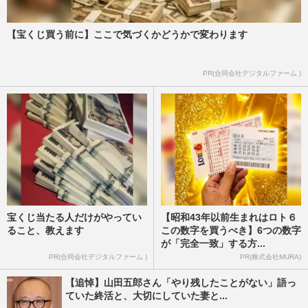
【宝くじ買う前に】ここで気づくかどうかで変わります
PR(合同会社デジタルファーム )
宝くじ当たる人だけがやってい
【昭和43年以前生まれはロト６
ること、教えます
この数字を買うべき】6つの数字
が「完全一致」する方...
PR(合同会社デジタルファーム )
PR(株式会社MURA)
【追悼】山田五郎さん「やり残したことがない」語っ
ていた終活と、大切にしていた妻と...