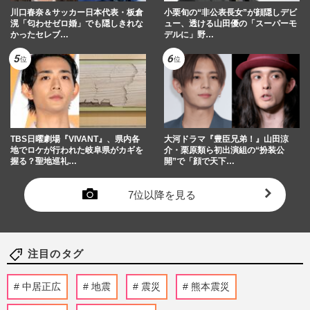
川口春奈＆サッカー日本代表・板倉
小栗旬の“非公表長女”が顔隠しデビ
滉「匂わせゼロ婚」でも隠しきれな
ュー、透ける山田優の「スーパーモ
かったセレブ…
デルに」野…
TBS日曜劇場『VIVANT』、県内各
大河ドラマ『豊臣兄弟！』山田涼
地でロケが行われた岐阜県がカギを
介・栗原類ら初出演組の“扮装公
握る？聖地巡礼…
開”で「顔で天下…
7位以降を見る
注目のタグ
中居正広
地震
震災
熊本震災