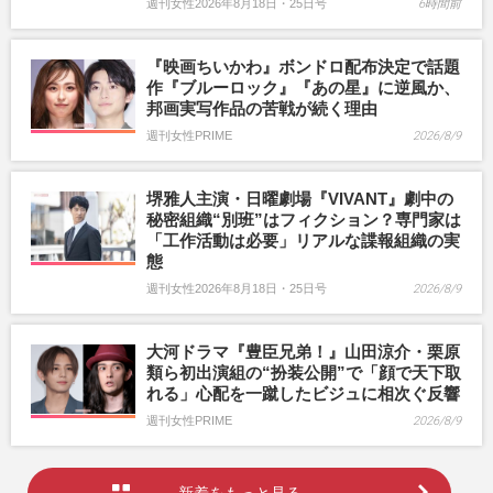
週刊女性2026年8月18日・25日号
6時間前
『映画ちいかわ』ボンドロ配布決定で話題
作『ブルーロック』『あの星』に逆風か、
邦画実写作品の苦戦が続く理由
週刊女性PRIME
2026/8/9
堺雅人主演・日曜劇場『VIVANT』劇中の
秘密組織“別班”はフィクション？専門家は
「工作活動は必要」リアルな諜報組織の実
態
週刊女性2026年8月18日・25日号
2026/8/9
大河ドラマ『豊臣兄弟！』山田涼介・栗原
類ら初出演組の“扮装公開”で「顔で天下取
れる」心配を一蹴したビジュに相次ぐ反響
週刊女性PRIME
2026/8/9
新着をもっと見る