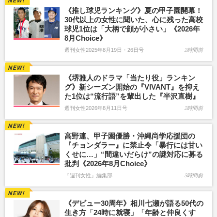
《推し球児ランキング》夏の甲子園開幕！
30代以上の女性に聞いた、心に残った高校
球児1位は「大柄で顔が小さい」《2026年
8月Choice》
週刊女性2025年8月19日・26日号
2時間前
《堺雅人のドラマ「当たり役」ランキン
グ》新シーズン開始の『VIVANT』を抑え
た1位は“流行語”を輩出した『半沢直樹』
週刊女性2026年8月11日号
2時間前
高野連、甲子園優勝・沖縄尚学応援団の
『チョンダラー』に禁止令「暴行には甘い
くせに…」“間違いだらけ”の謎対応に募る
批判《2026年8月Choice》
『週刊女性』編集部
3時間前
《デビュー30周年》相川七瀬が語る50代の
生き方「24時に就寝」「年齢と仲良くす