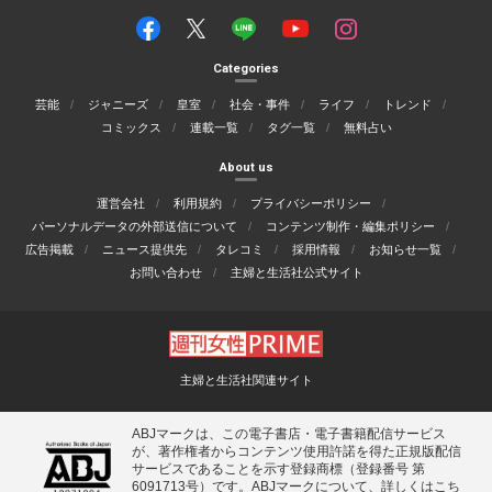
Categories
芸能
ジャニーズ
皇室
社会・事件
ライフ
トレンド
コミックス
連載一覧
タグ一覧
無料占い
About us
運営会社
利用規約
プライバシーポリシー
パーソナルデータの外部送信について
コンテンツ制作・編集ポリシー
広告掲載
ニュース提供先
タレコミ
採用情報
お知らせ一覧
お問い合わせ
主婦と生活社公式サイト
主婦と生活社関連サイト
ABJマークは、この電子書店・電子書籍配信サービス
が、著作権者からコンテンツ使用許諾を得た正規版配信
サービスであることを示す登録商標（登録番号 第
6091713号）です。ABJマークについて、詳しくはこち