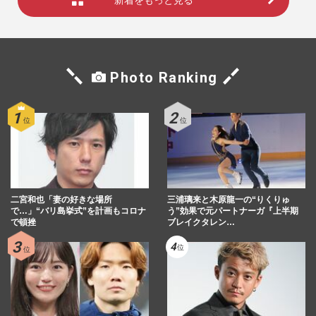
Photo Ranking
二宮和也「妻の好きな場所
三浦璃来と木原龍一の“りくりゅ
で…」“バリ島挙式”を計画もコロナ
う”効果で元パートナーガ『上半期
で頓挫
ブレイクタレン…