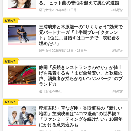
る」 ヒット曲の苦悩を越えて挑む武道館
週刊女性2026年8月11日号
3時間前
三浦璃来と木原龍一の“りくりゅう”効果で
元パートナーガ『上半期ブレイクタレン
ト』1位に…目指すはコーチで「表彰台を
埋めたい」
週刊女性2026年8月18日・25日号
4時間前
静岡『炭焼きレストランさわやか』が値上
げを発表するも「まだ全然安い」と歓迎の
声、消費者が揺らがない“ハンバーグ”のブ
ランド力
週刊女性PRIME
5時間前
稲垣吾郎・草なぎ剛・香取慎吾の『新しい
地図』主演映画は“4コマ漫画”の世界観？
「ファンミーティングを続けたい」10周年
にかける意気込みも