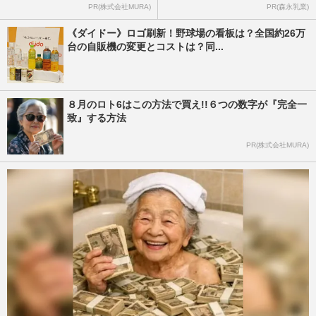
PR(株式会社MURA)
PR(森永乳業)
《ダイドー》ロゴ刷新！野球場の看板は？全国約26万
台の自販機の変更とコストは？同...
８月のロト6はこの方法で買え!!６つの数字が『完全一
致』する方法
PR(株式会社MURA)