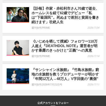
【訃報】作家・赤松利市さん70歳で逝去、
ホームレスを経て62歳でデビュー「私
は“下級国民”。死ぬまで差別と貧困を書き
続けます」壮絶人生
週刊女性PRIME
2026/7/24
《いじめを晒して撲滅》フォロワー110万
人超え『DEATHDOL NOTE』運営者が明
かす暴露のきっかけと“正義”への真意
週刊女性PRIME
2026/7/14
『サンシャイン水族館』『竹島水族館』窮
地の水族館を救うプロデューサーが明かす
「年間12万人→48万人」V字回復の“裏側”
週刊女性2026年7月21日号
2026/7/11
公式アカウントをフォロー