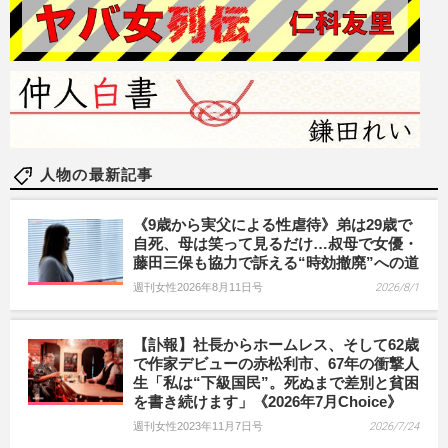
人物の最新記事
《9歳から実父による性虐待》弟は29歳で
自死、母は笑って見るだけ…叔母で女優・
藤田三保も協力で訴える“時効撤廃”への道
週刊女性2026年8月11日号
2026/8/1
【訃報】社長からホームレス、そして62歳
で作家デビューの赤松利市、67年の衝撃人
生「私は“下級国民”。死ぬまで差別と貧困
を書き続けます」《2026年7月Choice》
週刊女性2023年11月7日号
2026/7/24