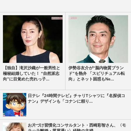
【独自】滝沢沙織が一般男性と
伊勢谷友介が“脳内物質ブラン
極秘結婚していた！ “自然派志
ド”を熱弁 「スピリチュアル転
向”に目覚めた売れっ子...
向」とネット困惑もNe...
日テレ『24時間テレビ』チャリTシャツに『名探偵コ
ナン』デザインも「コナンに頼り...
お片づけ習慣化コンサルタント・西崎彩智さん、〈モ
ラハラ離婚・質屋通い〉経験の主婦...