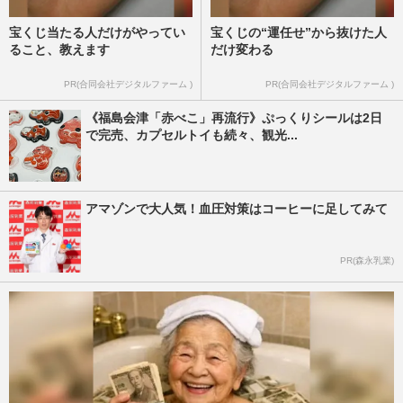
宝くじ当たる人だけがやってい
宝くじの“運任せ”から抜けた人
ること、教えます
だけ変わる
PR(合同会社デジタルファーム )
PR(合同会社デジタルファーム )
《福島会津「赤べこ」再流行》ぷっくりシールは2日
で完売、カプセルトイも続々、観光...
アマゾンで大人気！血圧対策はコーヒーに足してみて
PR(森永乳業)