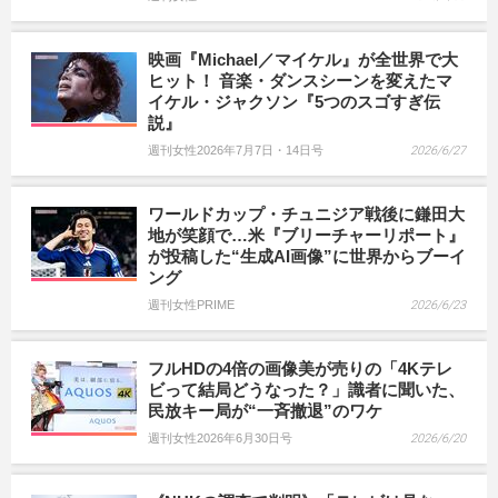
映画『Michael／マイケル』が全世界で大
ヒット！ 音楽・ダンスシーンを変えたマ
イケル・ジャクソン『5つのスゴすぎ伝
説』
週刊女性2026年7月7日・14日号
2026/6/27
ワールドカップ・チュニジア戦後に鎌田大
地が笑顔で…米『ブリーチャーリポート』
が投稿した“生成AI画像”に世界からブーイ
ング
週刊女性PRIME
2026/6/23
フルHDの4倍の画像美が売りの「4Kテレ
ビって結局どうなった？」識者に聞いた、
民放キー局が“一斉撤退”のワケ
週刊女性2026年6月30日号
2026/6/20