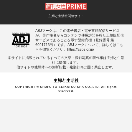
主婦と生活社関連サイト
ABJマークは、この電子書店・電子書籍配信サービス
が、著作権者からコンテンツ使用許諾を得た正規版配信
サービスであることを示す登録商標（登録番号 第
6091713号）です。ABJマークについて、詳しくはこち
らを御覧ください。
https://aebs.or.jp/
本サイトに掲載されているすべての⽂章・撮影写真の著作権は主婦と⽣活
社に帰属します。
他サイトや他媒体への無断転載・複製⾏為は固く禁⽌します。
COPYRIGHT © SHUFU TO SEIKATSU SHA CO.,LTD. All rights
reserved.