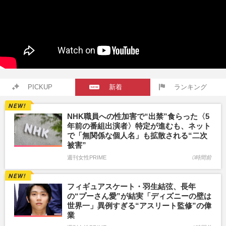
PICKUP
新着
ランキング
NHK職員への性加害で“出禁”食らった〈5
年前の番組出演者〉特定が進むも、ネット
で「無関係な個人名」も拡散される“二次
被害”
週刊女性PRIME
0時間前
フィギュアスケート・羽生結弦、長年
の“プーさん愛”が結実「ディズニーの壁は
世界一」異例すぎる“アスリート監修”の偉
業