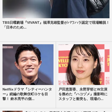
TBS日曜劇場『VIVANT』福澤克雄監督がパワハラ認定で現場離脱！
「日本のため...
Netflixドラマ『シティーハンタ
戸田恵梨香、永野芽郁とW主演
ー』続編の歌舞伎町ロケを目
を務めた『ハコヅメ』撮影時に
撃！ 鈴木亮平の側...
スタッフと衝突も、現場の...