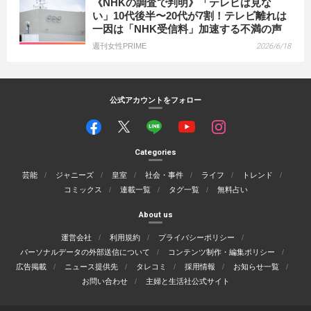
《NHKの調査で判明》「テレビは見な
い」10代後半〜20代が7割！テレビ離れは
一因は「NHK受信料」加速する不満の声
週刊女性PRIME
2026/6/18
公式アカウントをフォロー
Categories
芸能
ジャニーズ
皇室
社会・事件
ライフ
トレンド
コミックス
連載一覧
タグ一覧
無料占い
About us
運営会社
利用規約
プライバシーポリシー
パーソナルデータの外部送信について
コンテンツ制作・編集ポリシー
広告掲載
ニュース提供先
タレコミ
採用情報
お知らせ一覧
お問い合わせ
主婦と生活社公式サイト