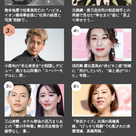
熊本地震で従業員死亡の『ハビタ』
元横綱・貴乃花光司の初恋相手との
イオン爆発事故後に“社長の経歴と
再婚で見せた“幸せ太り”姿に「昔よ
写真”削除で…
り幸せそう…
小栗旬の“非公表長女”が顔隠しデビ
浅田舞 露出度高め“赤ビキニ姿”投稿
ュー、透ける山田優の「スーパーモ
に「何がしたいの」「妹と差がつい
デルに」野…
た」辛辣…
三山凌輝、ホテル密会の花乃まりあ
『有吉クイズ』出演の高橋真
との『愛の不時着』舞台完走報告で
麻、“げっそり両腕”で心配された体
謝罪なし、妻…
重増減、高橋秀樹…