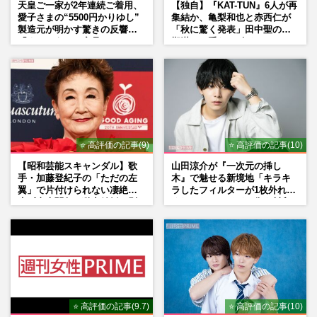
天皇ご一家が2年連続ご着用、
【独自】『KAT-TUN』6人が再
愛子さまの“5500円かりゆし”
集結か、亀梨和也と赤西仁が
製造元が明かす驚きの反響
「秋に驚く発表」田中聖の刑
「まさかうちの商品とは…」
期満了と重なる“匂わせ”では
ない理由
⭐ 高評価の記事(9)
⭐ 高評価の記事(10)
【昭和芸能スキャンダル】歌
山田涼介が『一次元の挿し
手・加藤登紀子の「ただの左
木』で魅せる新境地「キラキ
翼」で片付けられない凄絶半
ラしたフィルターが1枚外れて
生《東大闘争、獄中結婚、別
くれたら」アイドル像を封印
荘で内ゲバ事件》
した覚悟
⭐ 高評価の記事(9.7)
⭐ 高評価の記事(10)