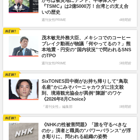
からは被災地にテント、半導体大手
『TSMC』は2億5000万！台湾との支え合
いの歴史
週刊女性PRIME
4時間前
茂木敏充外務大臣、メキシコでのコーヒー
ブレイク動画が物議「何やってるの？」熊
本地震・円安の“国内状況”で問われるSNS
のTPO
週刊女性PRIME
5時間前
SixTONES田中樹がお持ち帰りして“鳥取
名産”かにみそバーニャカウダに注文殺
到、境港観光協会が異例“陳謝”のワケ
《2026年8月Choice》
『週刊女性』編集部
5時間前
《NHKの性被害問題》「誰を守るべきな
のか」演者と職員の“パワーバランス”が浮
き彫りに、問われる組織の姿勢