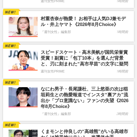
週刊女性PRIME
1時間前
村重杏奈が熱愛！ お相手は人気DJ兼モデ
ル・井上ヤマト《2026年8月Choice》
『週刊女性』編集部
1時間前
スピードスケート・高木美帆が国民栄誉賞
受賞！副賞に「包丁10本」を選んだ背景
と、刃に刻まれた“高市早苗”の文字に疑問
週刊女性PRIME
1時間前
なにわ男子・長尾謙杜、三上悠亜の次は稲
垣莉生との熱愛報道でインスタ“裏アカ”流
出か「プロ意識ない」ファンの失望《2026
年8月Choice》
『週刊女性』編集部
2時間前
くまモンと仲良しの“高雄熊”がいる高雄市