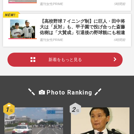
週刊女性PRIME
5時間前
【高校野球７イニング制】に巨人・田中将
大は「反対」も、甲子園で投げ合った斎藤
佑樹は「大賛成」引退後の野球観にも相違
週刊女性PRIME
6時間前
新着をもっと見る
Photo Ranking