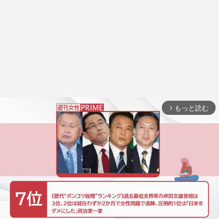
もっと読む
arrow_forward_ios