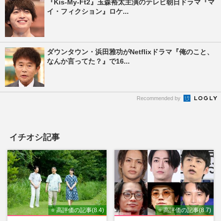
『Kis-My-Ft2』玉森裕太主演のテレビ朝日ドラマ『マ
イ・フィクション』ロケ...
ダウンタウン・浜田雅功がNetflixドラマ『俺のこと、
なんか言ってた？』で16...
Recommended by
イチオシ記事
⭐ 高評価の記事(8.4)
⭐ 高評価の記事(8.7)