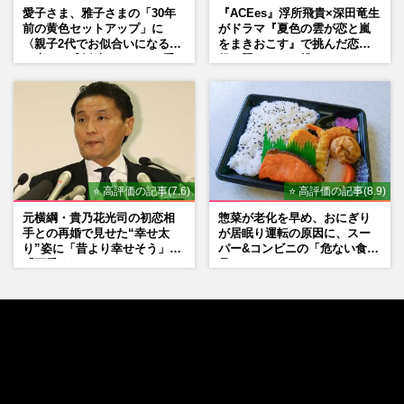
愛子さま、雅子さまの「30年
『ACEes』浮所飛貴×深田竜生
前の黄色セットアップ」に
がドラマ『夏色の雲が恋と嵐
〈親子2代でお似合いになる〉
をまきおこす』で挑んだ恋人
の声、ご成婚時のドレスも手
役、照れながら挑んだキュン
がけた森英恵さんとの絆
シーン秘話
⭐ 高評価の記事(7.6)
⭐ 高評価の記事(8.9)
元横綱・貴乃花光司の初恋相
惣菜が老化を早め、おにぎり
手との再婚で見せた“幸せ太
が居眠り運転の原因に、スー
り”姿に「昔より幸せそう」
パー&コンビニの「危ない食
「可愛くなった」とファンほ
品」
っこり