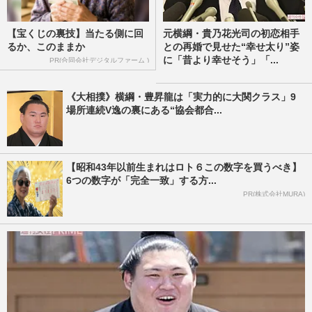
【宝くじの裏技】当たる側に回
元横綱・貴乃花光司の初恋相手
るか、このままか
との再婚で見せた“幸せ太り”姿
に「昔より幸せそう」「...
PR(合同会社デジタルファーム )
《大相撲》横綱・豊昇龍は「実力的に大関クラス」9
場所連続V逸の裏にある“協会都合...
【昭和43年以前生まれはロト６この数字を買うべき】
6つの数字が「完全一致」する方...
PR(株式会社MURA)