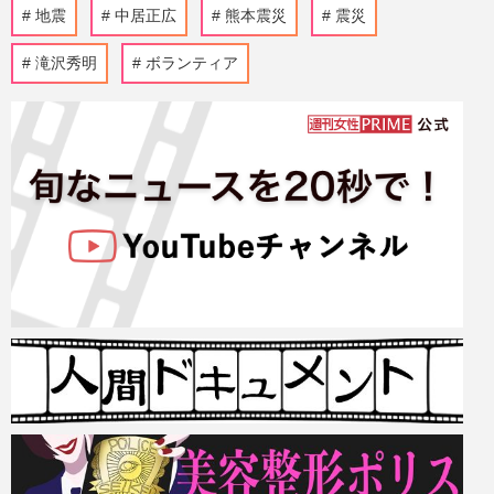
地震
中居正広
熊本震災
震災
滝沢秀明
ボランティア