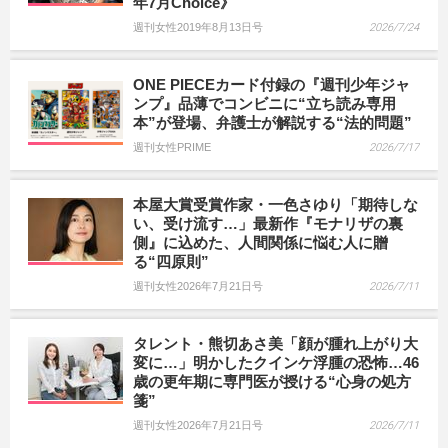
年7月Choice》
週刊女性2019年8月13日号
2026/7/24
ONE PIECEカード付録の『週刊少年ジャ
ンプ』品薄でコンビニに“立ち読み専用
本”が登場、弁護士が解説する“法的問題”
週刊女性PRIME
2026/7/17
本屋大賞受賞作家・一色さゆり「期待しな
い、受け流す…」最新作『モナリザの裏
側』に込めた、人間関係に悩む人に贈
る“四原則”
週刊女性2026年7月21日号
2026/7/11
タレント・熊切あさ美「顔が腫れ上がり大
変に…」明かしたクインケ浮腫の恐怖…46
歳の更年期に専門医が授ける“心身の処方
箋”
週刊女性2026年7月21日号
2026/7/11