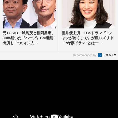
元TOKIO・城島茂と松岡昌宏、
蒼井優主演・TBSドラマ『Tシ
30年続いた『ベープ』CM継続
ャツが乾くまで』が激バズリ中
出演も「ついに2人...
「“考察ドラマ”とは一...
Recommended by