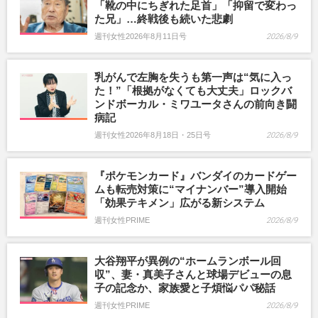
「靴の中にちぎれた足首」「抑留で変わっ
た兄」…終戦後も続いた悲劇
週刊女性2026年8月11日号
2026/8/9
乳がんで左胸を失うも第一声は“気に入っ
た！”「根拠がなくても大丈夫」ロックバ
ンドボーカル・ミワユータさんの前向き闘
病記
週刊女性2026年8月18日・25日号
2026/8/9
『ポケモンカード』バンダイのカードゲー
ムも転売対策に“マイナンバー”導入開始
「効果テキメン」広がる新システム
週刊女性PRIME
2026/8/9
大谷翔平が異例の“ホームランボール回
収”、妻・真美子さんと球場デビューの息
子の記念か、家族愛と子煩悩パパ秘話
週刊女性PRIME
2026/8/9