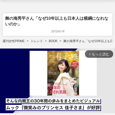
舞の海秀平さん「なぜ10年以上も日本人は横綱になれな
いのか」
2015/6/19
週刊女性PRIME
トレンド
BOOK
舞の海秀平さん「なぜ10年以上も日
もっと読む
arrow_forward_ios