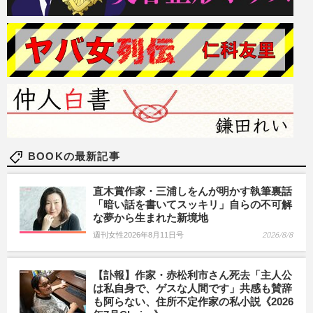
BOOKの最新記事
直木賞作家・三浦しをんが明かす執筆裏話
「暗い話を書いてスッキリ」自らの不可解
な夢から生まれた新境地
週刊女性2026年8月11日号
2026/8/8
【訃報】作家・赤松利市さん死去「主人公
は私自身で、ゲスな人間です」共感も賛辞
も阿らない、住所不定作家の私小説《2026