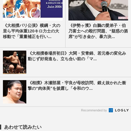
《大相撲パリ公演》横綱・大の
《伊勢ヶ濱》白鵬の愛弟子・伯
里ら平均体重120キロ力士の大
乃富士への殴打問題、“疑惑の酒
移動で「重量補正を⾏い...
席”が引き金か、暴力決...
《大相撲春場所初日》大関・安青錦、若元春の変化み
動じず好発進も、立ち合い前の「マ...
《相撲》木瀬部屋・宇良が母校訪問、鍛え抜かれた衝
撃の“肉体美”を披露し「令和のウ...
Recommended by
あわせて読みたい