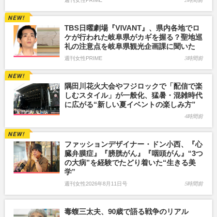
週刊女性PRIME
2時間前
TBS日曜劇場『VIVANT』、県内各地でロ
ケが行われた岐阜県がカギを握る？聖地巡
礼の注意点を岐阜県観光企画課に聞いた
週刊女性PRIME
3時間前
隅田川花火大会やフジロックで「配信で楽
しむスタイル」が一般化、猛暑・混雑時代
に広がる“新しい夏イベントの楽しみ方”
4時間前
ファッションデザイナー・ドン小西、『心
臓弁膜症』『膀胱がん』『咽頭がん』“3つ
の大病”を経験でたどり着いた“生きる美
学”
週刊女性2026年8月11日号
5時間前
毒蝮三太夫、90歳で語る戦争のリアル