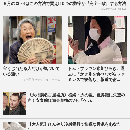
８月のロト6はこの方法で買え!!６つの数字が『完全一致』する方法
PR(株式会社MURA)
宝くじ当たる人だけが気づいて
トム・ブラウン布川ひろき、過
いる違い
去に「かき氷を食べながらファ
ミレスで寝落ち」報道で謝...
PR(合同会社デジタルファーム )
《大相撲名古屋場所》横綱・大の里、豊昇龍に失望の
声！安青錦は満身創痍のVも「ケガ...
【大人気】ひんやり冷感寝具で快適な睡眠をあなた
に。