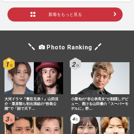
新着をもっと見る
Photo Ranking
大河ドラマ『豊臣兄弟！』山田涼
小栗旬の“非公表長女”が顔隠しデビ
介・栗原類ら初出演組の“扮装公
ュー、透ける山田優の「スーパーモ
開”で「顔で天下…
デルに」野…