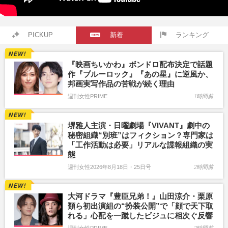
PICKUP
新着
ランキング
『映画ちいかわ』ボンドロ配布決定で話題
作『ブルーロック』『あの星』に逆風か、
邦画実写作品の苦戦が続く理由
週刊女性PRIME
1時間前
堺雅人主演・日曜劇場『VIVANT』劇中の
秘密組織“別班”はフィクション？専門家は
「工作活動は必要」リアルな諜報組織の実
態
週刊女性2026年8月18日・25日号
2時間前
大河ドラマ『豊臣兄弟！』山田涼介・栗原
類ら初出演組の“扮装公開”で「顔で天下取
れる」心配を一蹴したビジュに相次ぐ反響