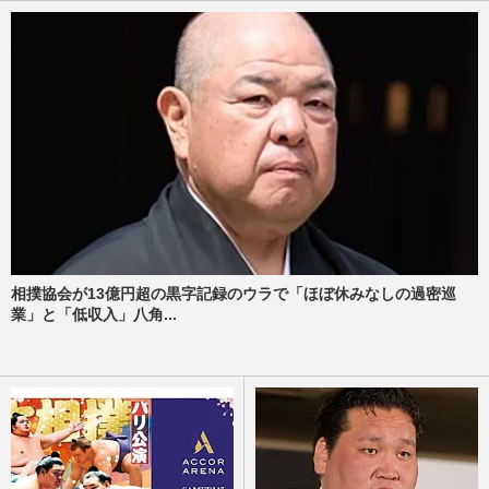
相撲協会が13億円超の黒字記録のウラで「ほぼ休みなしの過密巡
業」と「低収入」八角...