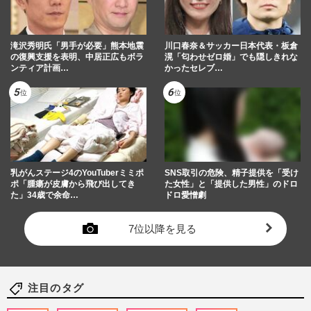
滝沢秀明氏「男手が必要」熊本地震
川口春奈＆サッカー日本代表・板倉
の復興支援を表明、中居正広もボラ
滉「匂わせゼロ婚」でも隠しきれな
ンティア計画…
かったセレブ…
乳がんステージ4のYouTuberミミポ
SNS取引の危険、精子提供を「受け
ポ「腫瘍が皮膚から飛び出してき
た女性」と「提供した男性」のドロ
た」34歳で余命…
ドロ愛憎劇
7位以降を見る
注目のタグ