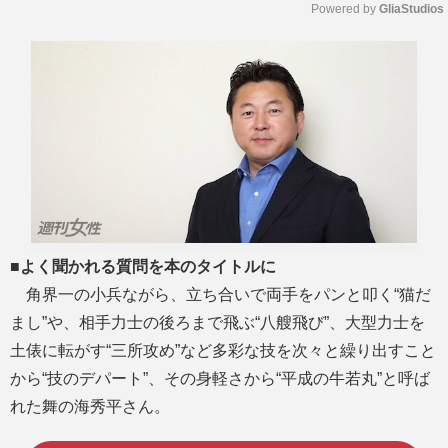
Powered by 
GliaStudios
M
u
t
e
■よく聞かれる質問を本のタイトルに
角界一の小兵ながら、立ち合いで両手をパンと叩く“猫だ
まし”や、相手力士の後ろまで飛ぶ“八艘飛び”、大型力士を
土俵に転がす“三所攻め”など多彩な技を次々と繰り出すこと
から“技のデパート”、その身軽さから“平成の牛若丸”と呼ば
れた舞の海秀平さん。