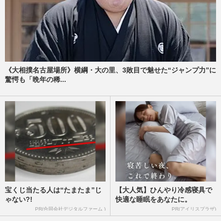
《大相撲名古屋場所》横綱・大の里、3敗目で魅せた“ジャンプ力”に
驚愕も「晩年の稀...
宝くじ当たる人は“たまたま”じ
【大人気】ひんやり冷感寝具で
ゃない?!
快適な睡眠をあなたに。
PR(合同会社デジタルファーム )
PR(アイリスプラザ)