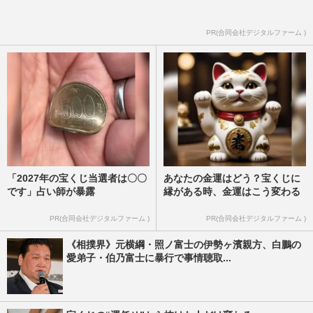
PR(合同会社デジタルファーム )
「2027年の宝くじ当選者は〇〇
あなたの金運はどう？宝くじに
です」占い師が暴露
縁がある時、金運はこう変わる
PR(合同会社デジタルファーム )
PR(合同会社デジタルファーム )
《相撲界》元横綱・照ノ富士の伊勢ヶ濱親方、白鵬の
愛弟子・伯乃富士に暴行で事情聴取...