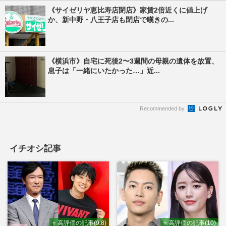
《サイゼリヤ恵比寿店閉店》家賃2倍近くに値上げ
か、新中野・八王子店も閉店で嘆きの...
《横浜市》自宅に死後2〜3週間の母親の遺体を放置、
息子は「一緒にいたかった…」近...
Recommended by
イチオシ記事
⭐ 高評価の記事(9.8)
⭐ 高評価の記事(10)