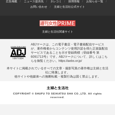
広告掲載
ニュース提供先
タレコミ
採用情報
お知らせ一覧
お問い合わせ
主婦と生活社公式サイト
主婦と生活社関連サイト
ABJマークは、この電子書店・電子書籍配信サービス
が、著作権者からコンテンツ使用許諾を得た正規版配信
サービスであることを示す登録商標（登録番号 第
6091713号）です。ABJマークについて、詳しくはこち
らを御覧ください。
https://aebs.or.jp/
本サイトに掲載されているすべての⽂章・撮影写真の著作権は主婦と⽣活
社に帰属します。
他サイトや他媒体への無断転載・複製⾏為は固く禁⽌します。
COPYRIGHT © SHUFU TO SEIKATSU SHA CO.,LTD. All rights
reserved.