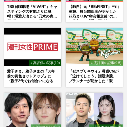
TBS日曜劇場『VIVANT』キャ
【独自】元『BE:FIRST』三山
スティングの有能ぶりに脱
凌輝、舞台関係者が明かした
帽！堺雅人演じる“乃木の青年
花乃まりあ“密会報道後”の呆
期”役は、そっくり説根強い
れ発言と、『愛の不時着』の
Mr.Children桜井和寿のバンド
劇場が答えた共演舞台の行方
マン長男・櫻井海音だった
⭐ 高評価の記事(10)
⭐ 高評価の記事(9.5)
愛子さま、雅子さまの「30年
『ゼスプリキウイ』母猫CMが
前の黄色セットアップ」に
「泣けてしまう」話題沸騰、
〈親子2代でお似合いになる〉
プランナーが明かした「親に
の声、ご成婚時のドレスも手
連絡したくなる」制作秘話
がけた森英恵さんとの絆