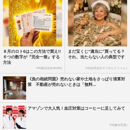
８月のロト6はこの方法で買え!!
まだ宝くじ“適当に”買ってる？
６つの数字が『完全一致』する
それ、当たらない人の典型です
方法
PR(株式会社MURA)
PR(合同会社デジタルファーム )
《負の相続問題》売れない家や土地をさっぱり清算対
策 不動産が売れないときは「無料...
アマゾンで大人気！血圧対策はコーヒーに足してみて
PR(森永乳業)