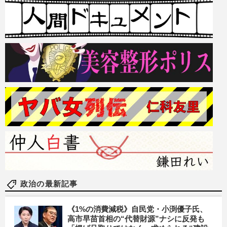
政治の最新記事
《1%の消費減税》自民党・小渕優子氏、
高市早苗首相の“代替財源”ナシに反発も