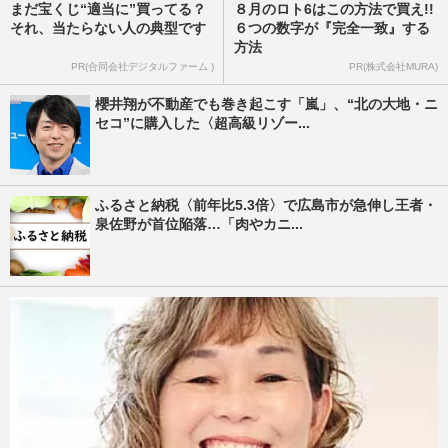
まだ宝くじ“適当に”買ってる？
８月のロト6はこの方法で買え!!
それ、当たらない人の典型です
６つの数字が『完全一致』する
方法
PR(合同会社デジタルファーム )
PR(株式会社MURA)
櫻井翔が不動産でも巻き起こす「嵐」、“北の大地・ニ
セコ”に購入した〈超高級リゾー...
ふるさと納税〈前年比5.3倍〉で広島市が急伸し王者・
泉佐野が首位陥落…「肉やカニ...