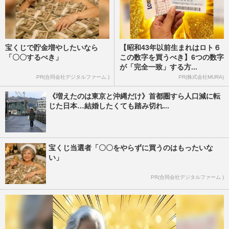
宝くじで貯金増やしたいなら
【昭和43年以前生まれはロト６
「〇〇するべき」
この数字を買うべき】6つの数字
が「完全一致」する方...
PR(合同会社デジタルファーム )
PR(株式会社MURA)
《増えたのは東京と沖縄だけ》首都圏すら人口減に転
じた日本…結婚したくても踏み切れ...
宝くじ当選者「〇〇をやらずに買うのはもったいな
い」
PR(合同会社デジタルファーム )