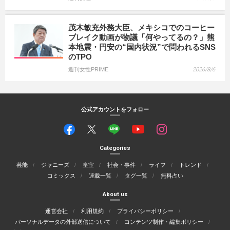
茂木敏充外務大臣、メキシコでのコーヒー
ブレイク動画が物議「何やってるの？」熊
本地震・円安の“国内状況”で問われるSNS
のTPO
週刊女性PRIME
2026/8/6
公式アカウントをフォロー
Categories
芸能
ジャニーズ
皇室
社会・事件
ライフ
トレンド
コミックス
連載一覧
タグ一覧
無料占い
About us
運営会社
利用規約
プライバシーポリシー
パーソナルデータの外部送信について
コンテンツ制作・編集ポリシー