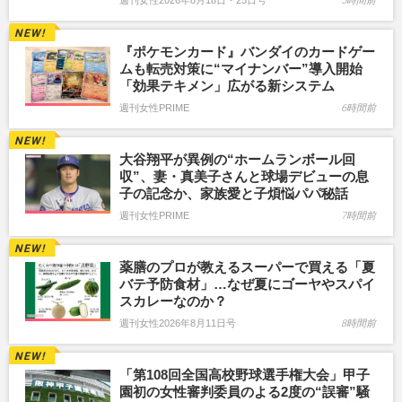
週刊女性2026年8月18日・25日号
5時間前
『ポケモンカード』バンダイのカードゲー
ムも転売対策に“マイナンバー”導入開始
「効果テキメン」広がる新システム
週刊女性PRIME
6時間前
大谷翔平が異例の“ホームランボール回
収”、妻・真美子さんと球場デビューの息
子の記念か、家族愛と子煩悩パパ秘話
週刊女性PRIME
7時間前
薬膳のプロが教えるスーパーで買える「夏
バテ予防食材」…なぜ夏にゴーヤやスパイ
スカレーなのか？
週刊女性2026年8月11日号
8時間前
「第108回全国高校野球選手権大会」甲子
園初の女性審判委員のよる2度の“誤審”騒