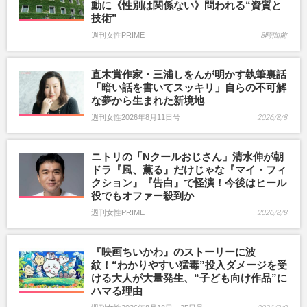
動に《性別は関係ない》問われる“資質と
技術”
週刊女性PRIME
8時間前
直木賞作家・三浦しをんが明かす執筆裏話
「暗い話を書いてスッキリ」自らの不可解
な夢から生まれた新境地
週刊女性2026年8月11日号
2026/8/8
ニトリの「Nクールおじさん」清水伸が朝
ドラ『風、薫る』だけじゃな『マイ・フィ
クション』『告白』で怪演！今後はヒール
役でもオファー殺到か
週刊女性PRIME
2026/8/8
『映画ちいかわ』のストーリーに波
紋！“わかりやすい猛毒”投入ダメージを受
ける大人が大量発生、“子ども向け作品”に
ハマる理由