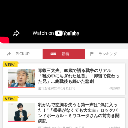
PICKUP
新着
ランキング
毒蝮三太夫、90歳で語る戦争のリアル
「靴の中にちぎれた足首」「抑留で変わっ
た兄」…終戦後も続いた悲劇
週刊女性2026年8月11日号
4時間前
乳がんで左胸を失うも第一声は“気に入っ
た！”「根拠がなくても大丈夫」ロックバ
ンドボーカル・ミワユータさんの前向き闘
病記