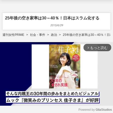
25年後の空き家率は30～40％！日本はスラム化する
2015/6/29
週刊女性PRIME
社会・事件
政治
25年後の空き家率は30～40％！日
もっと読む
arrow_forward_ios
Powered by 
GliaStudios