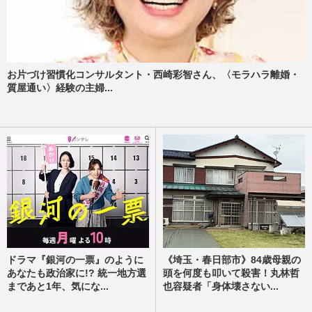
お片づけ習慣化コンサルタント・西崎彩智さん、〈モラハラ離婚・
質屋通い〉経験の主婦...
ドラマ『銀河の一票』のように
《埼玉・春日部市》84歳母親の
あなたも政治家に!? 統一地方選
頭を何度も叩いて殺害！丸林哲
まであと1年、気にな...
也容疑者「身体壊さない...