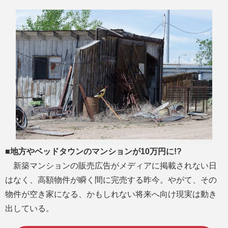
M
u
t
e
■地方やベッドタウンのマンションが10万円に!?
新築マンションの販売広告がメディアに掲載されない日
はなく、高額物件が瞬く間に完売する昨今。やがて、その
物件が空き家になる、かもしれない将来へ向け現実は動き
出している。