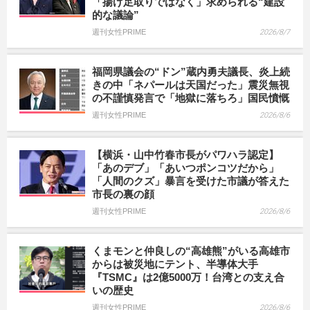
「揚げ足取りではなく」求められる“建設
的な議論”
週刊女性PRIME
2026/8/7
福岡県議会の“ドン”蔵内勇夫議長、炎上続
きの中「ネパールは天国だった」震災無視
の不謹慎発言で「地獄に落ちろ」国民憤慨
週刊女性PRIME
2026/8/6
【横浜・山中竹春市長がパワハラ認定】
「あのデブ」「あいつポンコツだから」
「人間のクズ」暴言を受けた市議が答えた
市長の裏の顔
週刊女性PRIME
2026/8/6
くまモンと仲良しの“高雄熊”がいる高雄市
からは被災地にテント、半導体大手
『TSMC』は2億5000万！台湾との支え合
いの歴史
週刊女性PRIME
2026/8/6