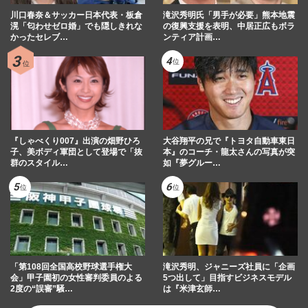
川口春奈＆サッカー日本代表・板倉
滝沢秀明氏「男手が必要」熊本地震
滉「匂わせゼロ婚」でも隠しきれな
の復興支援を表明、中居正広もボラ
かったセレブ…
ンティア計画…
『しゃべくり007』出演の畑野ひろ
大谷翔平の兄で『トヨタ自動車東日
子、美ボディ軍団として登場で「抜
本』のコーチ・龍太さんの写真が突
群のスタイル…
如『夢グルー…
「第108回全国高校野球選手権大
滝沢秀明、ジャニーズ社員に「企画
会」甲子園初の女性審判委員のよる
5つ出して」目指すビジネスモデル
2度の“誤審”騒…
は『米津玄師…