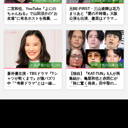
⭐ 高評価の記事(9)
⭐ 高評価の記事(8.7)
二宮和也、YouTube『よにの
元BE:FIRST・三山凌輝は花乃
ちゃんねる』で山田涼介の“お
まりあと『愛の不時着』大阪
友達”に有名ホストを推薦、歌
公演も出演、趣里はドラマ
舞伎町に“急接近”でファン
『大空港』番宣行脚に「メン
「関わらないで！」
タル強すぎ」の実情
⭐ 高評価の記事(10)
⭐ 高評価の記事(8.7)
蒼井優主演・TBSドラマ『Tシ
【独自】『KAT-TUN』6人が再
ャツが乾くまで』が激バズリ
集結か、亀梨和也と赤西仁が
中「“考察ドラマ”とは一線を
「秋に驚く発表」田中聖の刑
画している」散りばめられた
期満了と重なる“匂わせ”では
伏線よりも大事な要素
ない理由