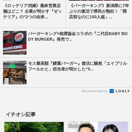
《ロッテリア消滅》最終営業店
《バーガーキング》新潟県に7年
舗はどこ？ 企業が明かす『ゼッ
ぶりの復活で県民が熱狂！「開
テリア』の“2つの由来...
店前なのに100人超」...
バーガーキング×相撲協会コラボの『二代目BABY BO
DY BURGER』発売で...
モス最高額『鰻重バーガー』復活に騒然「エイプリル
フールかと」担当者が明かした“5...
Recommended by
イチオシ記事