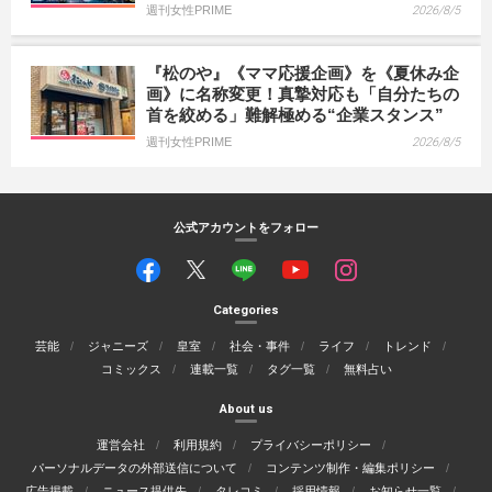
週刊女性PRIME
2026/8/5
『松のや』《ママ応援企画》を《夏休み企
画》に名称変更！真摯対応も「自分たちの
首を絞める」難解極める“企業スタンス”
週刊女性PRIME
2026/8/5
公式アカウントをフォロー
Categories
芸能
ジャニーズ
皇室
社会・事件
ライフ
トレンド
コミックス
連載一覧
タグ一覧
無料占い
About us
運営会社
利用規約
プライバシーポリシー
パーソナルデータの外部送信について
コンテンツ制作・編集ポリシー
広告掲載
ニュース提供先
タレコミ
採用情報
お知らせ一覧