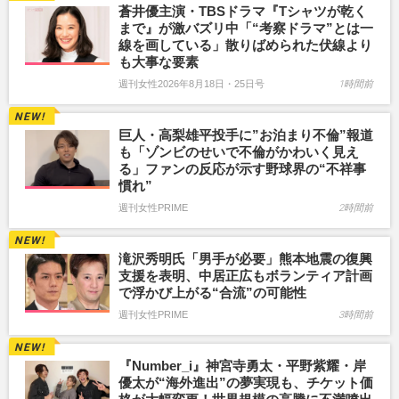
蒼井優主演・TBSドラマ『Tシャツが乾く
まで』が激バズリ中「“考察ドラマ”とは一
線を画している」散りばめられた伏線より
も大事な要素
週刊女性2026年8月18日・25日号
1時間前
巨人・高梨雄平投手に”お泊まり不倫”報道
も「ゾンビのせいで不倫がかわいく見え
る」ファンの反応が示す野球界の“不祥事
慣れ”
週刊女性PRIME
2時間前
滝沢秀明氏「男手が必要」熊本地震の復興
支援を表明、中居正広もボランティア計画
で浮かび上がる“合流”の可能性
週刊女性PRIME
3時間前
『Number_i』神宮寺勇太・平野紫耀・岸
優太が“海外進出”の夢実現も、チケット価