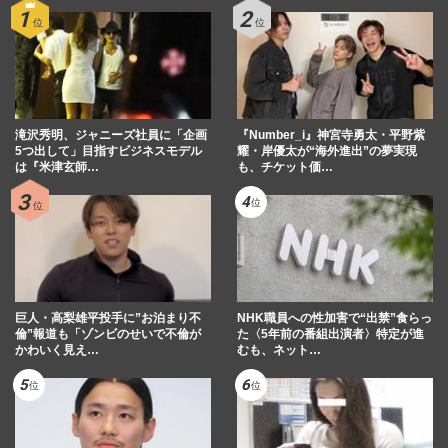
滝沢秀明、ジャニーズ社員に「企画
『Number_i』神宮寺勇太・平野紫
5つ出して」目指すビジネスモデル
耀・岸優太が“海外進出”の夢実現
は『米津玄師…
も、チケット価…
巨人・高梨雄平投手に”お泊まり不
NHK職員への性加害で“出禁”食らっ
倫”報道も「ゾンビのせいで不倫が
た〈5年前の番組出演者〉特定が進
かわいく見え…
むも、ネット…