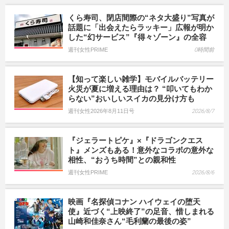
くら寿司、閉店間際の“ネタ大盛り”写真が
話題に「出会えたらラッキー」広報が明か
した“幻サービス”『得々ゾーン』の全容
週刊女性PRIME
0時間前
【知って楽しい雑学】モバイルバッテリー
火災が夏に増える理由は？ “叩いてもわか
らない”おいしいスイカの見分け方も
週刊女性2026年8月11日号
2026/8/7
『ジェラートピケ』×『ドラゴンクエス
ト』メンズもある！意外なコラボの意外な
相性、“おうち時間”との親和性
週刊女性PRIME
2026/8/6
映画『名探偵コナン ハイウェイの堕天
使』近づく“上映終了”の足音、惜しまれる
山崎和佳奈さん“毛利蘭の最後の姿”