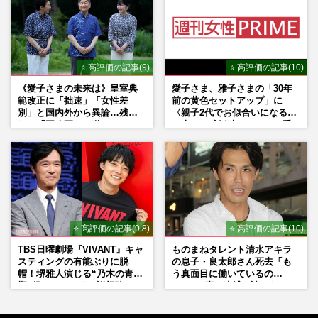
⭐ 高評価の記事(9)
⭐ 高評価の記事(10)
《愛子さまの未来は》皇室典
愛子さま、雅子さまの「30年
範改正に「拙速」「女性差
前の黄色セットアップ」に
別」と国内外から異論…残さ
〈親子2代でお似合いになる〉
れた「再改正」の道
の声、ご成婚時のドレスも手
がけた森英恵さんとの絆
⭐ 高評価の記事(9.8)
⭐ 高評価の記事(10)
TBS日曜劇場『VIVANT』キャ
ものまねタレント清水アキラ
スティングの有能ぶりに脱
の息子・良太郎さん死去「も
帽！堺雅人演じる“乃木の青年
う真面目に働いているの
期”役は、そっくり説根強い
で」、2度の逮捕も諦めなかっ
Mr.Children桜井和寿のバンド
た芸能界“波乱に満ちた37年”
マン長男・櫻井海音だった