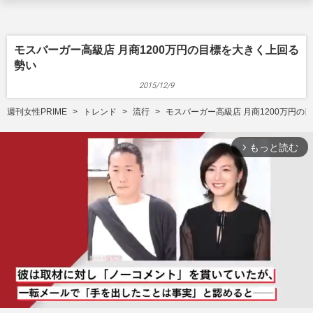
モスバーガー高級店 月商1200万円の目標を大きく上回る
勢い
2015/12/9
週刊女性PRIME
トレンド
流行
モスバーガー高級店 月商1200万円の
もっと読む
arrow_forward_ios