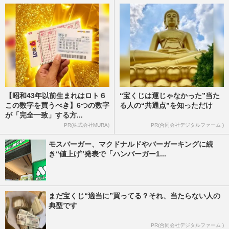
【昭和43年以前生まれはロト６
“宝くじは運じゃなかった”当た
この数字を買うべき】6つの数字
る人の“共通点”を知っただけ
が「完全一致」する方...
PR(株式会社MURA)
PR(合同会社デジタルファーム )
モスバーガー、マクドナルドやバーガーキングに続
き“値上げ”発表で「ハンバーガー1...
まだ宝くじ“適当に”買ってる？それ、当たらない人の
典型です
PR(合同会社デジタルファーム )