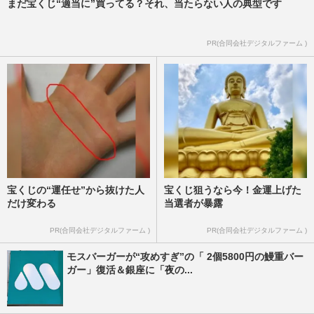
まだ宝くじ“適当に”買ってる？それ、当たらない人の典型です
PR(合同会社デジタルファーム )
宝くじの“運任せ”から抜けた人
宝くじ狙うなら今！金運上げた
だけ変わる
当選者が暴露
PR(合同会社デジタルファーム )
PR(合同会社デジタルファーム )
モスバーガーが“攻めすぎ”の「 2個5800円の鰻重バー
ガー」復活＆銀座に「夜の...