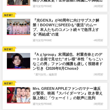
格が大幅変更！世界規模の高騰に不満噴出
週刊女性PRIME
3時間前
『光GENJI』が40周年に向けサブスク解
禁！BOOWYにSPEEDも“復活”のムー
ブ、本人たちのコメント続々で急浮上す
る“再結成”の道
週刊女性PRIME
4時間前
『Aぇ!group』末澤誠也、村重杏奈とのデ
ート企画で見せた“オレ様”本性「ちっこい
なこの男」ファンの擁護も虚しく視聴者ド
ン引き《2026年8月Choice》
『週刊女性』編集部
5時間前
Mrs. GREEN APPLEファンのマナー違反
が賛否、映画『スパイダーマン』吹き替え
版上映に「ウェーイ！」の歓声に批判
週刊女性PRIME
5時間前