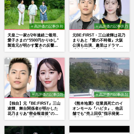
⭐ 高評価の記事(9.8)
⭐ 高評価の記事(8.7)
天皇ご一家が2年連続ご着用、
元BE:FIRST・三山凌輝は花乃
愛子さまの“5500円かりゆし”
まりあと『愛の不時着』大阪
製造元が明かす驚きの反響
公演も出演、趣里はドラマ
「まさかうちの商品とは…」
『大空港』番宣行脚に「メン
タル強すぎ」の実情
⭐ 高評価の記事(10)
⭐ 高評価の記事(8.5)
【独自】元『BE:FIRST』三山
《熊本地震》従業員死亡のイ
凌輝、舞台関係者が明かした
オンモール『ハビタ』、他店
花乃まりあ“密会報道後”の呆
舗でも“売上回収”指示発覚で
れ発言と、『愛の不時着』の
「命より金」通用しなくなっ
劇場が答えた共演舞台の行方
た言い訳