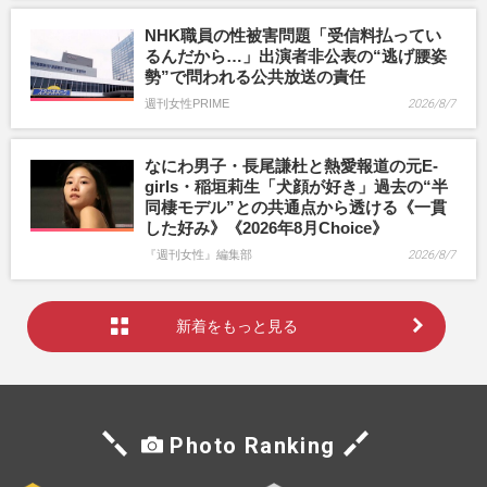
NHK職員の性被害問題「受信料払ってい
るんだから…」出演者非公表の“逃げ腰姿
勢”で問われる公共放送の責任
週刊女性PRIME
2026/8/7
なにわ男子・長尾謙杜と熱愛報道の元E-
girls・稲垣莉生「犬顔が好き」過去の“半
同棲モデル”との共通点から透ける《一貫
した好み》《2026年8月Choice》
『週刊女性』編集部
2026/8/7
新着をもっと見る
Photo Ranking