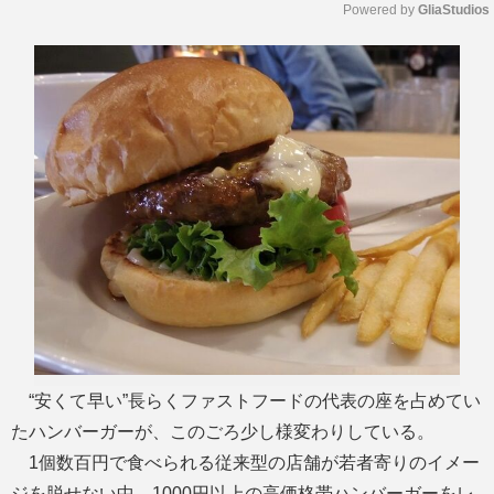
Powered by 
GliaStudios
M
u
t
e
“安くて早い”長らくファストフードの代表の座を占めてい
たハンバーガーが、このごろ少し様変わりしている。
1個数百円で食べられる従来型の店舗が若者寄りのイメー
ジを脱せない中、1000円以上の高価格帯ハンバーガーをレ