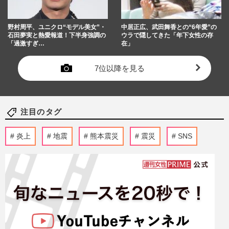
野村周平、ユニクロ“モデル美女”・
中居正広、武田舞香との“6年愛”の
石田夢実と熱愛報道！下半身強調の
ウラで隠してきた「年下女性の存
「過激すぎ…
在」
7位以降を見る
注目のタグ
炎上
地震
熊本震災
震災
SNS