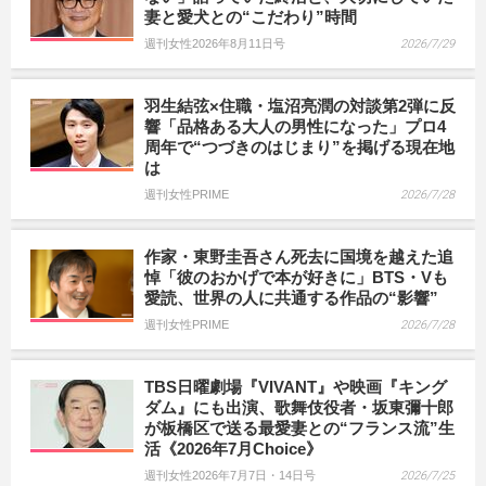
妻と愛犬との“こだわり”時間
週刊女性2026年8月11日号
2026/7/29
羽生結弦×住職・塩沼亮潤の対談第2弾に反
響「品格ある大人の男性になった」プロ4
周年で“つづきのはじまり”を掲げる現在地
は
週刊女性PRIME
2026/7/28
作家・東野圭吾さん死去に国境を越えた追
悼「彼のおかげで本が好きに」BTS・Vも
愛読、世界の人に共通する作品の“影響”
週刊女性PRIME
2026/7/28
TBS日曜劇場『VIVANT』や映画『キング
ダム』にも出演、歌舞伎役者・坂東彌十郎
が板橋区で送る最愛妻との“フランス流”生
活《2026年7月Choice》
週刊女性2026年7月7日・14日号
2026/7/25