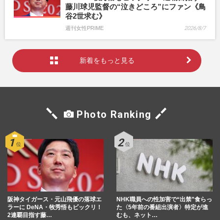
藤川球児監督の“泣きどころ”にファン《鳥
谷2世求む》
週刊女性PRIME
2026/8/7
新着をもっと見る
Photo Ranking
阪神タイガース・元山飛優の落球エ
NHK職員への性加害で“出禁”食らっ
ラーに DeNA・牧秀悟もビックリ！
た〈5年前の番組出演者〉特定が進
2連覇目指す藤…
むも、ネット…