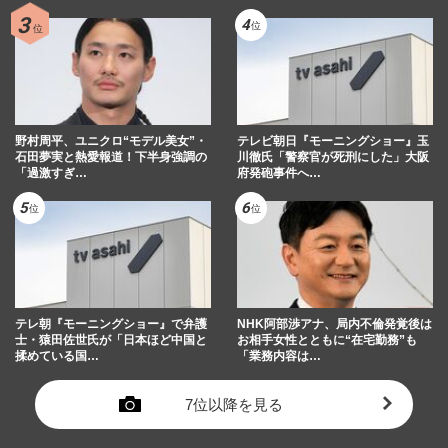
野村周平、ユニクロ“モデル美女”・
テレビ朝日『モーニングショー』玉
石田夢実と熱愛報道！下半身強調の
川徹氏「警察官が死刑にした」大阪
「過激すぎ…
府発砲事件へ…
テレ朝『モーニングショー』で弁護
NHK阿部渉アナ、局内不倫発覚後は
士・猿田佐世氏が「日本ほど中国と
お相手女性とともに“在宅勤務”も
揉めている国…
「業務内容は…
7位以降を見る