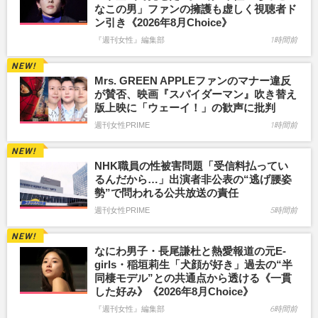
なこの男」ファンの擁護も虚しく視聴者ド
ン引き《2026年8月Choice》
『週刊女性』編集部
1時間前
Mrs. GREEN APPLEファンのマナー違反
が賛否、映画『スパイダーマン』吹き替え
版上映に「ウェーイ！」の歓声に批判
週刊女性PRIME
1時間前
NHK職員の性被害問題「受信料払ってい
るんだから…」出演者非公表の“逃げ腰姿
勢”で問われる公共放送の責任
週刊女性PRIME
5時間前
なにわ男子・長尾謙杜と熱愛報道の元E-
girls・稲垣莉生「犬顔が好き」過去の“半
同棲モデル”との共通点から透ける《一貫
した好み》《2026年8月Choice》
『週刊女性』編集部
6時間前