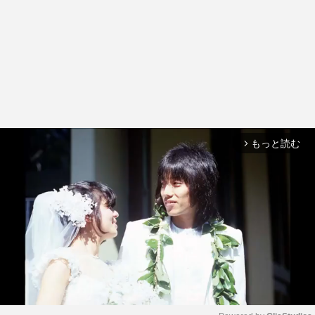
もっと読む
arrow_forward_ios