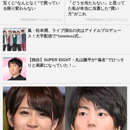
宝くじ“なんとなく”で買ってい
「どうせ当たらない」と思って
る限り変わらない
た私が本当に当選した“買い
方”がこれ
PR(合同会社デジタルファーム )
PR(合同会社デジタルファーム )
嵐・松本潤、ライブ演出の次はアイドルプロデュー
ス！大手配信で“timelesz式...
【独自】SUPER EIGHT・丸山隆平が“偽名”でひっそ
りと画家になっていた！...