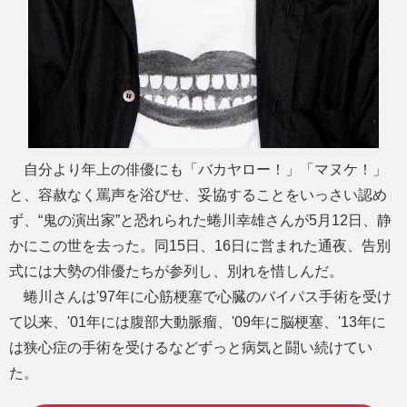
自分より年上の俳優にも「バカヤロー！」「マヌケ！」
と、容赦なく罵声を浴びせ、妥協することをいっさい認め
ず、“鬼の演出家”と恐れられた蜷川幸雄さんが5月12日、静
かにこの世を去った。同15日、16日に営まれた通夜、告別
式には大勢の俳優たちが参列し、別れを惜しんだ。
蜷川さんは'97年に心筋梗塞で心臓のバイパス手術を受け
て以来、'01年には腹部大動脈瘤、'09年に脳梗塞、'13年に
は狭心症の手術を受けるなどずっと病気と闘い続けてい
た。