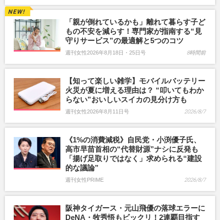
「親が倒れているかも」離れて暮らす子ど
もの不安を減らす！専門家が指南する“見
守りサービス”の最適解と5つのコツ
週刊女性2026年8月18日・25日号
8時間前
【知って楽しい雑学】モバイルバッテリー
火災が夏に増える理由は？ “叩いてもわか
らない”おいしいスイカの見分け方も
週刊女性2026年8月11日号
2026/8/7
《1%の消費減税》自民党・小渕優子氏、
高市早苗首相の“代替財源”ナシに反発も
「揚げ足取りではなく」求められる“建設
的な議論”
週刊女性PRIME
2026/8/7
阪神タイガース・元山飛優の落球エラーに
DeNA・牧秀悟もビックリ！2連覇目指す