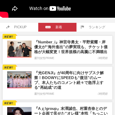
PICKUP
新着
ランキング
『Number_i』神宮寺勇太・平野紫耀・岸
優太が“海外進出”の夢実現も、チケット価
格が大幅変更！世界規模の高騰に不満噴出
週刊女性PRIME
0時間前
『光GENJI』が40周年に向けサブスク解
禁！BOOWYにSPEEDも“復活”のムー
ブ、本人たちのコメント続々で急浮上す
る“再結成”の道
週刊女性PRIME
0時間前
『Aぇ!group』末澤誠也、村重杏奈とのデ
ート企画で見せた“オレ様”本性「ちっこい