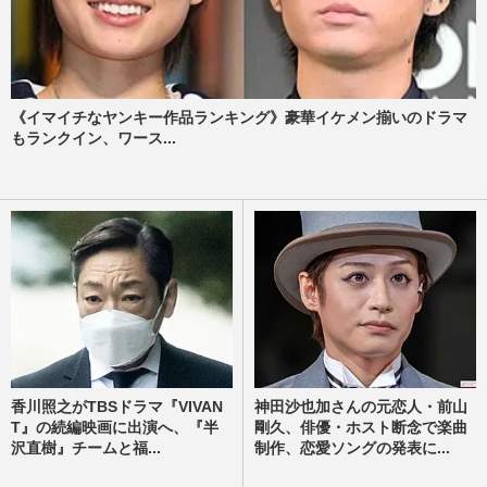
《イマイチなヤンキー作品ランキング》豪華イケメン揃いのドラマ
もランクイン、ワース...
香川照之がTBSドラマ『VIVAN
神田沙也加さんの元恋人・前山
T』の続編映画に出演へ、『半
剛久、俳優・ホスト断念で楽曲
沢直樹』チームと福...
制作、恋愛ソングの発表に...