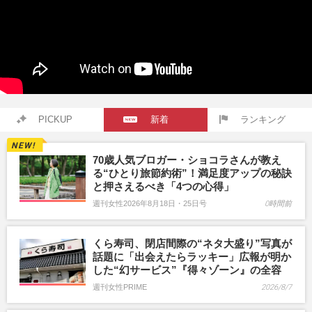
PICKUP
新着
ランキング
70歳人気ブロガー・ショコラさんが教え
る“ひとり旅節約術”！満足度アップの秘訣
と押さえるべき「4つの心得」
週刊女性2026年8月18日・25日号
0時間前
くら寿司、閉店間際の“ネタ大盛り”写真が
話題に「出会えたらラッキー」広報が明か
した“幻サービス”『得々ゾーン』の全容
週刊女性PRIME
2026/8/7