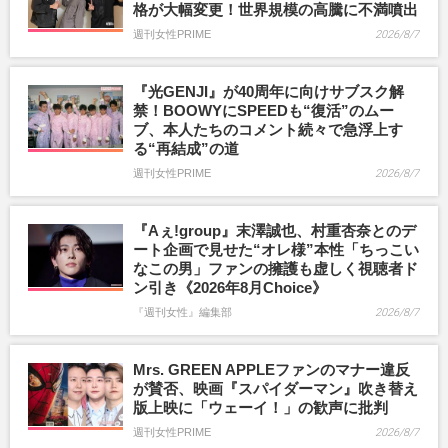
格が大幅変更！世界規模の高騰に不満噴出
週刊女性PRIME
2026/8/7
『光GENJI』が40周年に向けサブスク解
禁！BOOWYにSPEEDも“復活”のムー
ブ、本人たちのコメント続々で急浮上す
る“再結成”の道
週刊女性PRIME
2026/8/7
『Aぇ!group』末澤誠也、村重杏奈とのデ
ート企画で見せた“オレ様”本性「ちっこい
なこの男」ファンの擁護も虚しく視聴者ド
ン引き《2026年8月Choice》
『週刊女性』編集部
2026/8/7
Mrs. GREEN APPLEファンのマナー違反
が賛否、映画『スパイダーマン』吹き替え
版上映に「ウェーイ！」の歓声に批判
週刊女性PRIME
2026/8/7