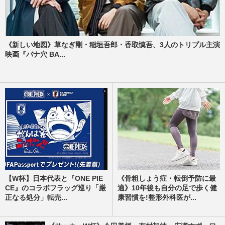
《新しい地図》草なぎ剛・稲垣吾郎・香取慎吾、3人のトリプル主演
映画『バナ穴 BA...
【W杯】日本代表と『ONE PIE
《骨粗しょう症・転倒予防に最
CE』のコラボフラッグ巡り「厳
適》10年後も自分の足で歩く健
正なる処分」転売...
康習慣を!整形外科医が...