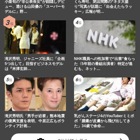
小栗旬の“非公表長女”が顔隠しデビ
くら寿司、閉店間際の“ネタ大盛
ュー、透ける山田優の「スーパーモ
り”写真が話題に「出会えたらラッ
デルに」野…
キー」広報が明…
滝沢秀明、ジャニーズ社員に「企画
NHK職員への性加害で“出禁”食らっ
5つ出して」目指すビジネスモデル
た〈5年前の番組出演者〉特定が進
は『米津玄師…
むも、ネット…
滝沢秀明氏「男手が必要」熊本地震
乳がんステージ4のYouTuberミミポ
の復興支援を表明、中居正広もボラ
ポ「腫瘍が皮膚から飛び出してき
ンティア計画…
た」34歳で余命…