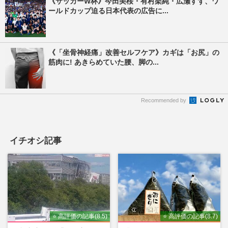
《サッカーW杯》今田美桜・有村架純・広瀬すず、ワ
ールドカップ迫る日本代表の広告に...
《「坐骨神経痛」改善セルフケア》カギは「お尻」の
筋肉に! あきらめていた腰、脚の...
Recommended by
イチオシ記事
⭐ 高評価の記事(8.5)
⭐ 高評価の記事(8.7)