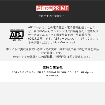
主婦と生活社関連サイト
ABJマークは、この電子書店・電子書籍配信サービス
が、著作権者からコンテンツ使用許諾を得た正規版配信
サービスであることを示す登録商標（登録番号 第
6091713号）です。ABJマークについて、詳しくはこち
らを御覧ください。
https://aebs.or.jp/
本サイトに掲載されているすべての⽂章・撮影写真の著作権は主婦と⽣活
社に帰属します。
他サイトや他媒体への無断転載・複製⾏為は固く禁⽌します。
COPYRIGHT © SHUFU TO SEIKATSU SHA CO.,LTD. All rights
reserved.