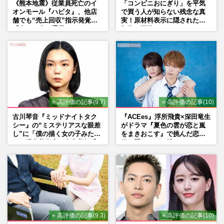
《熊本地震》従業員死亡のイ
「コンビニおにぎり」を平気
オンモール『ハビタ』、他店
で買う人が知らない残念な真
舗でも“売上回収”指示発覚で
実！原材料表示に隠された添
「命より金」通用しなくなっ
加物の正体
た言い訳
⭐ 高評価の記事(9.7)
⭐ 高評価の記事(10)
古川琴音『ミッドナイトタク
『ACEes』浮所飛貴×深田竜生
シー』の“ミステリアスな眼差
がドラマ『夏色の雲が恋と嵐
し”に「僕の描く女の子みた
をまきおこす』で挑んだ恋人
い」現代美術家・奈良美智氏
役、照れながら挑んだキュン
もSNSで“公認”
シーン秘話
⭐ 高評価の記事(9.3)
⭐ 高評価の記事(10)