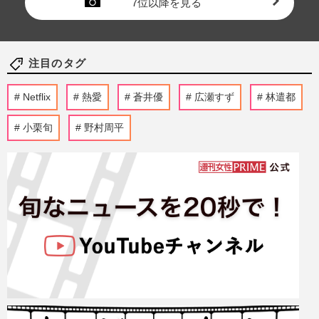
7位以降を見る
注目のタグ
Netflix
熱愛
蒼井優
広瀬すず
林遣都
小栗旬
野村周平