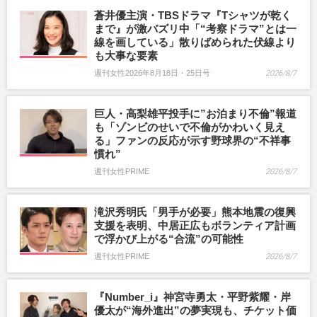
蒼井優主演・TBSドラマ『Tシャツが乾く
まで』が激バズリ中「“考察ドラマ”とは一
線を画している」散りばめられた伏線より
も大事な要素
週刊女性2026年8月18日・25日号
2026/8/7
巨人・高梨雄平投手に”お泊まり不倫”報道
も「ゾンビのせいで不倫がかわいく見え
る」ファンの反応が示す野球界の“不祥事
慣れ”
週刊女性PRIME
2026/8/7
滝沢秀明氏「男手が必要」熊本地震の復興
支援を表明、中居正広もボランティア計画
で浮かび上がる“合流”の可能性
週刊女性PRIME
2026/8/7
『Number_i』神宮寺勇太・平野紫耀・岸
優太が“海外進出”の夢実現も、チケット価