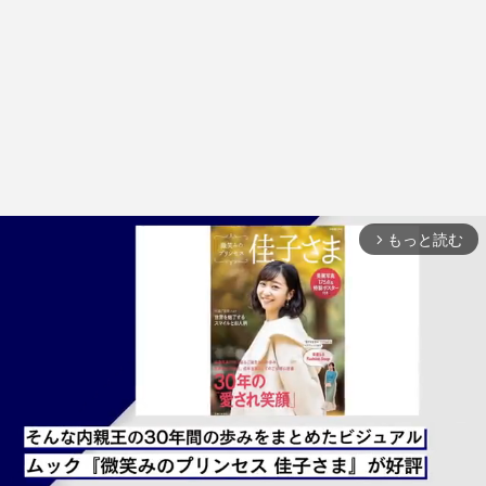
もっと読む
arrow_forward_ios