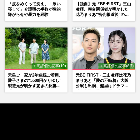
「皮をめくって洗え」「添い
【独自】元『BE:FIRST』三山
寝して」介護職の半数が性的
凌輝、舞台関係者が明かした
嫌がらせや暴力を経験
花乃まりあ“密会報道後”の呆
れ発言と、『愛の不時着』の
劇場が答えた共演舞台の行方
⭐ 高評価の記事(10)
⭐ 高評価の記事(8.7)
天皇ご一家が2年連続ご着用、
元BE:FIRST・三山凌輝は花乃
愛子さまの“5500円かりゆし”
まりあと『愛の不時着』大阪
製造元が明かす驚きの反響
公演も出演、趣里はドラマ
「まさかうちの商品とは…」
『大空港』番宣行脚に「メン
タル強すぎ」の実情