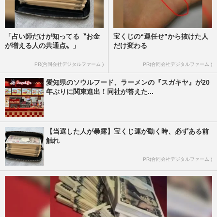
「占い師だけが知ってる〝お金
宝くじの“運任せ”から抜けた人
が増える人の共通点〟」
だけ変わる
PR(合同会社デジタルファーム )
PR(合同会社デジタルファーム )
愛知県のソウルフード、ラーメンの『スガキヤ』が20
年ぶりに関東進出！同社が答えた...
【当選した人が暴露】宝くじ運が動く時、必ずある前
触れ
PR(合同会社デジタルファーム )