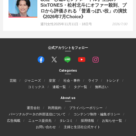
SixTONES・松村北斗にオファー殺到、プ
ロから評価される「普通っぽい役」の演技
《2026年7月Choice》
週刊女性2025年11月11日・18日号
2026/7/30
公式アカウントをフォロー
Categories
芸能
ジャニーズ
皇室
社会・事件
ライフ
トレンド
コミックス
連載一覧
タグ一覧
無料占い
About us
運営会社
利用規約
プライバシーポリシー
パーソナルデータの外部送信について
コンテンツ制作・編集ポリシー
広告掲載
ニュース提供先
タレコミ
採用情報
お知らせ一覧
お問い合わせ
主婦と生活社公式サイト