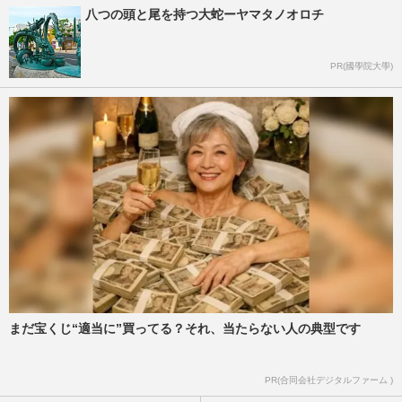
八つの頭と尾を持つ大蛇ーヤマタノオロチ
PR(國學院大學)
まだ宝くじ“適当に”買ってる？それ、当たらない人の典型です
PR(合同会社デジタルファーム )