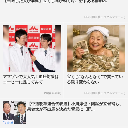
【当選した人が暴露】宝くじ運が動く時、必ずある前触れ
PR(合同会社デジタルファーム )
アマゾンで大人気！血圧対策は
宝くじ“なんとなく”で買ってい
コーヒーに足してみて
る限り変わらない
PR(森永乳業)
PR(合同会社デジタルファーム )
【中道改革連合代表選】小川淳也・階猛が立候補も、
泉健太が不出馬を決めた背景に〈野...