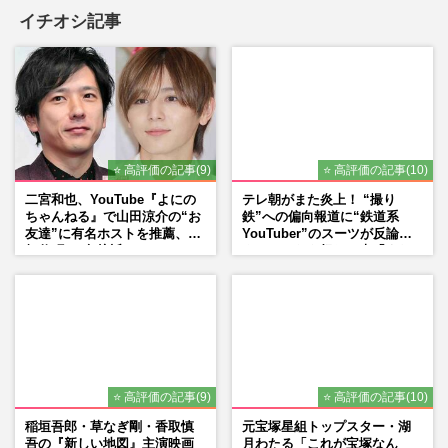
イチオシ記事
⭐ 高評価の記事(9)
⭐ 高評価の記事(10)
二宮和也、YouTube『よにの
テレ朝がまた炎上！ “撮り
ちゃんねる』で山田涼介の“お
鉄”への偏向報道に“鉄道系
友達”に有名ホストを推薦、歌
YouTuber”のスーツが反論
舞伎町に“急接近”でファン
ネットからも怒りの声「また
「関わらないで！」
印象操作」「局の仕込みで
は？」
⭐ 高評価の記事(9)
⭐ 高評価の記事(10)
稲垣吾郎・草なぎ剛・香取慎
元宝塚星組トップスター・湖
吾の『新しい地図』主演映画
月わたる「これが宝塚なん