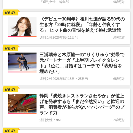
『週刊女性』編集部
5時間前
《デビュー30周年》相川七瀬が語る50代の
生き方「24時に就寝」「年齢と仲良くす
る」 ヒット曲の苦悩を越えて挑む武道館
週刊女性2026年8月11日号
5時間前
三浦璃来と木原龍一の“りくりゅう”効果で
元パートナーガ『上半期ブレイクタレン
ト』1位に…目指すはコーチで「表彰台を
埋めたい」
週刊女性2026年8月18日・25日号
6時間前
静岡『炭焼きレストランさわやか』が値上
げを発表するも「まだ全然安い」と歓迎の
声、消費者が揺らがない“ハンバーグ”のブ
ランド力
週刊女性PRIME
7時間前