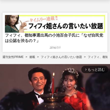
フィフィ、都知事選出馬の小池百合子氏に「なぜ自民党
は公認を渋るの？」
2016/7/1
週刊女性PRIME
連載
フィフィ姐さんの言いたい放題
フィフィ、都知
もっと読む
arrow_forward_ios