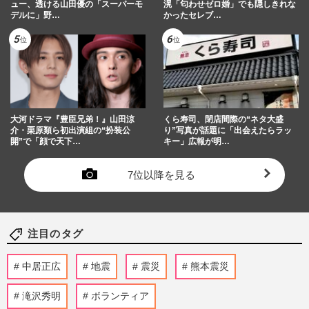
ュー、透ける山田優の「スーパーモ
滉「匂わせゼロ婚」でも隠しきれな
デルに」野…
かったセレブ…
大河ドラマ『豊臣兄弟！』山田涼
くら寿司、閉店間際の“ネタ大盛
介・栗原類ら初出演組の“扮装公
り”写真が話題に「出会えたらラッ
開”で「顔で天下…
キー」広報が明…
7位以降を見る
注目のタグ
中居正広
地震
震災
熊本震災
滝沢秀明
ボランティア