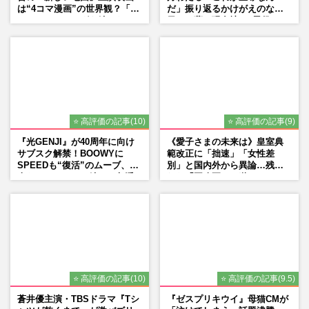
は“4コマ漫画”の世界観？「フ
だ」振り返るかけがえのない
ァンミーティングを続けた
日々、夢の現在地と“男役”へ
い」10周年にかける意気込み
の思い
も
⭐ 高評価の記事(10)
⭐ 高評価の記事(9)
『光GENJI』が40周年に向け
《愛子さまの未来は》皇室典
サブスク解禁！BOOWYに
範改正に「拙速」「女性差
SPEEDも“復活”のムーブ、本
別」と国内外から異論…残さ
人たちのコメント続々で急浮
れた「再改正」の道
上する“再結成”の道
⭐ 高評価の記事(10)
⭐ 高評価の記事(9.5)
蒼井優主演・TBSドラマ『Tシ
『ゼスプリキウイ』母猫CMが