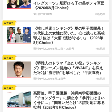
イレグスーツ」畑野ひろ子の美ボディ軍団
《2026年8月Choice》
週刊女性PRIME
0時間前
《推し球児ランキング》夏の甲子園開幕！
30代以上の女性に聞いた、心に残った高校
球児1位は「大柄で顔が小さい」《2026年
8月Choice》
週刊女性2025年8月19日・26日号
4時間前
《堺雅人のドラマ「当たり役」ランキン
グ》新シーズン開始の『VIVANT』を抑え
た1位は“流行語”を輩出した『半沢直樹』
週刊女性2026年8月11日号
4時間前
高野連、甲子園優勝・沖縄尚学応援団の
『チョンダラー』に禁止令「暴行には甘い
くせに…」“間違いだらけ”の謎対応に募る
批判《2026年8月Choice》