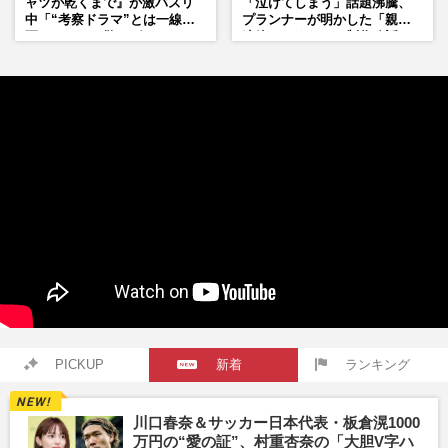
ャツが乾くまで』が激バズリ
「泣けてしまう」話題沸騰、
中「“考察ドラマ”とは一線を
プランナーが明かした「親に
画している」散りばめられた
連絡したくなる」制作秘話
伏線よりも大事な要素
PICKUP
新着
ランキング
川口春奈＆サッカー日本代表・板倉滉1000
万円の“愛の証”、村重杏奈の「大胆V字ハ