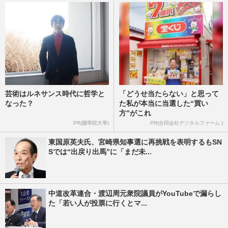
芸術はルネサンス時代に哲学と
「どうせ当たらない」と思って
なった？
た私が本当に当選した“買い
方”がこれ
PR(國學院大學)
PR(合同会社デジタルファーム )
東国原英夫氏、宮崎県知事選に再挑戦を表明するもSN
Sでは“出戻り出馬”に「まだ未...
中道改革連合・渡辺周元衆院議員がYouTubeで漏らし
た「若い人が投票に行くとマ...