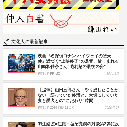
文化人の最新記事
映画『名探偵コナン ハイウェイの堕天
使』近づく“上映終了”の足音、惜しまれる
山崎和佳奈さん“毛利蘭の最後の姿”
週刊女性PRIME
2026/8/5
【追悼】山田五郎さん「やり残したことが
ない」語っていた終活と、大切にしていた
妻と愛犬との“こだわり”時間
週刊女性2026年8月11日号
2026/7/29
羽生結弦×住職・塩沼亮潤の対談第2弾に反