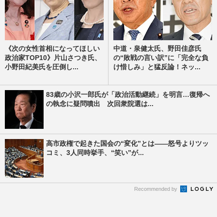
《次の女性首相になってほしい
中道・泉健太氏、野田佳彦氏
政治家TOP10》片山さつき氏、
の“敗戦の言い訳”に「完全な負
小野田紀美氏を圧倒し...
け惜しみ」と猛反論！ネッ...
83歳の小沢一郎氏が「政治活動継続」を明言…復帰へ
の執念に疑問噴出 次回衆院選は...
高市政権で起きた国会の“変化”とは――怒号よりツッ
コミ、3人同時挙手、“笑い”が...
Recommended by