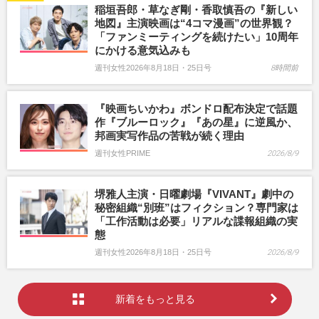
稲垣吾郎・草なぎ剛・香取慎吾の『新しい
地図』主演映画は“4コマ漫画”の世界観？
「ファンミーティングを続けたい」10周年
にかける意気込みも
週刊女性2026年8月18日・25日号
8時間前
『映画ちいかわ』ボンドロ配布決定で話題
作『ブルーロック』『あの星』に逆風か、
邦画実写作品の苦戦が続く理由
週刊女性PRIME
2026/8/9
堺雅人主演・日曜劇場『VIVANT』劇中の
秘密組織“別班”はフィクション？専門家は
「工作活動は必要」リアルな諜報組織の実
態
週刊女性2026年8月18日・25日号
2026/8/9
新着をもっと見る