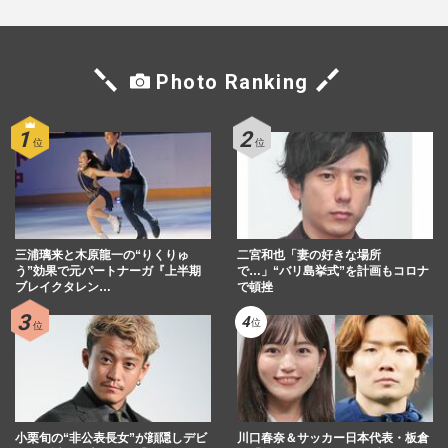
Photo Ranking
三浦璃来と木原龍一の“りくりゅ
二宮和也「妻の好きな場所
う”効果で元パートナーガ『上半期
で…」“バリ島挙式”を計画もコロナ
ブレイクタレン…
で頓挫
小栗旬の“非公表長女”が顔隠しデビ
川口春奈＆サッカー日本代表・板倉