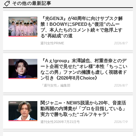
その他の最新記事
『光GENJI』が40周年に向けサブスク解
禁！BOOWYにSPEEDも“復活”のムー
ブ、本人たちのコメント続々で急浮上す
る“再結成”の道
週刊女性PRIME
2026/8/7
『Aぇ!group』末澤誠也、村重杏奈とのデ
ート企画で見せた“オレ様”本性「ちっこい
なこの男」ファンの擁護も虚しく視聴者ド
ン引き《2026年8月Choice》
『週刊女性』編集部
2026/8/7
関ジャニ∞・NEWS脱退から20年、音楽活
動再開の内博貴が「プロを目指している」
実力で勝ち取った“ゴルフキャラ”
週刊女性2026年7月21日号
2026/7/9