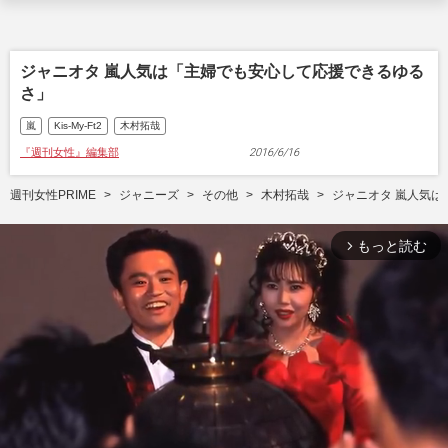
ジャニオタ 嵐人気は「主婦でも安心して応援できるゆる
さ」
嵐
Kis-My-Ft2
木村拓哉
『週刊女性』編集部
2016/6/16
週刊女性PRIME
ジャニーズ
その他
木村拓哉
ジャニオタ 嵐人気
もっと読む
arrow_forward_ios