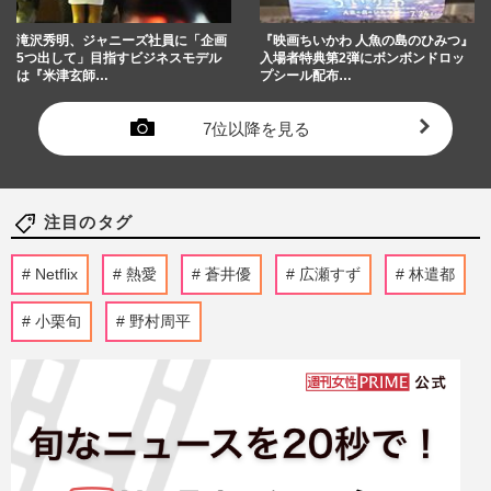
滝沢秀明、ジャニーズ社員に「企画
『映画ちいかわ 人魚の島のひみつ』
5つ出して」目指すビジネスモデル
入場者特典第2弾にボンボンドロッ
は『米津玄師…
プシール配布…
7位以降を見る
注目のタグ
Netflix
熱愛
蒼井優
広瀬すず
林遣都
小栗旬
野村周平