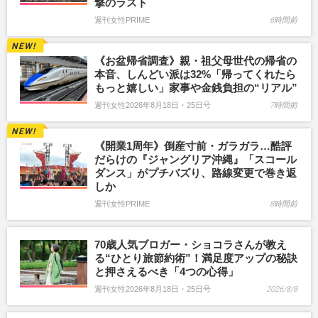
撃のラスト
週刊女性PRIME
6時間前
《お盆帰省調査》親・祖父母世代の帰省の
本音、しんどい派は32%「帰ってくれたら
もっと嬉しい」家事や金銭負担の“リアル”
週刊女性2026年8月18日・25日号
7時間前
《開業1周年》倒産寸前・ガラガラ…酷評
だらけの『ジャングリア沖縄』「スコール
ダンス」がプチバズり、路線変更で巻き返
しか
週刊女性PRIME
8時間前
70歳人気ブロガー・ショコラさんが教え
る“ひとり旅節約術”！満足度アップの秘訣
と押さえるべき「4つの心得」
週刊女性2026年8月18日・25日号
2026/8/8