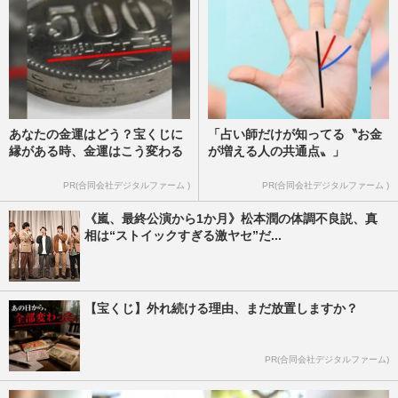
あなたの金運はどう？宝くじに
「占い師だけが知ってる〝お金
縁がある時、金運はこう変わる
が増える人の共通点〟」
PR(合同会社デジタルファーム )
PR(合同会社デジタルファーム )
《嵐、最終公演から1か月》松本潤の体調不良説、真
相は“ストイックすぎる激ヤセ”だ...
【宝くじ】外れ続ける理由、まだ放置しますか？
PR(合同会社デジタルファーム)