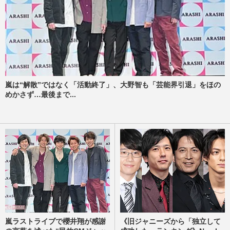
嵐は“解散”ではなく「活動終了」、大野智も「芸能界引退」をほの
めかさず…最後まで...
嵐ラストライブで櫻井翔が感謝
《旧ジャニーズから「独立して