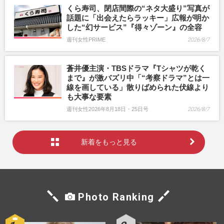
くら寿司、閉店間際の“ネタ大盛り”写真が
話題に「出会えたらラッキー」広報が明か
した“幻サービス”『得々ゾーン』の全容
週刊女性PRIME
2026/8/7
蒼井優主演・TBSドラマ『Tシャツが乾く
まで』が激バズリ中「“考察ドラマ”とは一
線を画している」散りばめられた伏線より
も大事な要素
週刊女性2026年8月18日・25日号
2026/8/7
新着をもっと見る
Photo Ranking