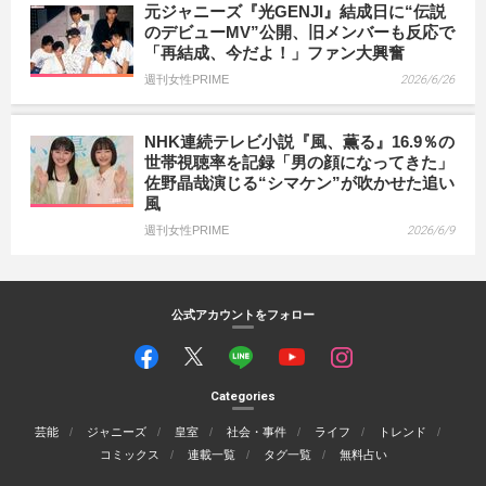
元ジャニーズ『光GENJI』結成日に“伝説
のデビューMV”公開、旧メンバーも反応で
「再結成、今だよ！」ファン大興奮
週刊女性PRIME
2026/6/26
NHK連続テレビ小説『風、薫る』16.9％の
世帯視聴率を記録「男の顔になってきた」
佐野晶哉演じる“シマケン”が吹かせた追い
風
週刊女性PRIME
2026/6/9
公式アカウントをフォロー
Categories
芸能
ジャニーズ
皇室
社会・事件
ライフ
トレンド
コミックス
連載一覧
タグ一覧
無料占い