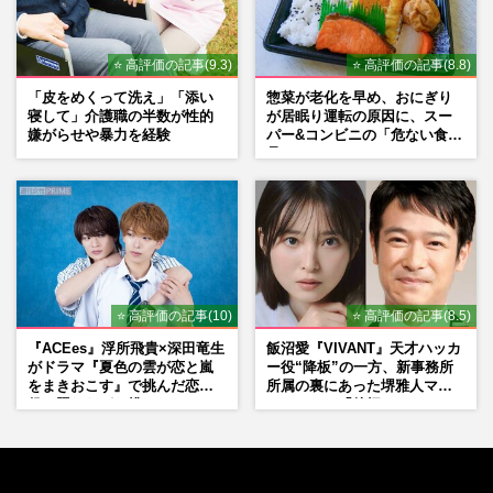
⭐ 高評価の記事(9.3)
⭐ 高評価の記事(8.8)
「皮をめくって洗え」「添い
惣菜が老化を早め、おにぎり
寝して」介護職の半数が性的
が居眠り運転の原因に、スー
嫌がらせや暴力を経験
パー&コンビニの「危ない食
品」
⭐ 高評価の記事(10)
⭐ 高評価の記事(8.5)
『ACEes』浮所飛貴×深田竜生
飯沼愛『VIVANT』天才ハッカ
がドラマ『夏色の雲が恋と嵐
ー役“降板”の一方、新事務所
をまきおこす』で挑んだ恋人
所属の裏にあった堺雅人マネ
役、照れながら挑んだキュン
ージャーの「後押し」
シーン秘話