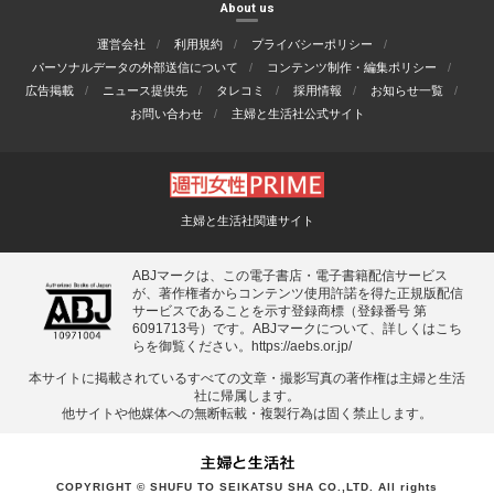
About us
運営会社
利用規約
プライバシーポリシー
パーソナルデータの外部送信について
コンテンツ制作・編集ポリシー
広告掲載
ニュース提供先
タレコミ
採用情報
お知らせ一覧
お問い合わせ
主婦と生活社公式サイト
主婦と生活社関連サイト
ABJマークは、この電子書店・電子書籍配信サービス
が、著作権者からコンテンツ使用許諾を得た正規版配信
サービスであることを示す登録商標（登録番号 第
6091713号）です。ABJマークについて、詳しくはこち
らを御覧ください。
https://aebs.or.jp/
本サイトに掲載されているすべての⽂章・撮影写真の著作権は主婦と⽣活
社に帰属します。
他サイトや他媒体への無断転載・複製⾏為は固く禁⽌します。
COPYRIGHT © SHUFU TO SEIKATSU SHA CO.,LTD. All rights