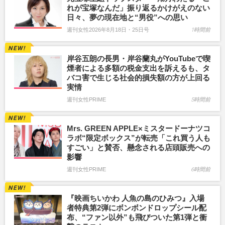
れが宝塚なんだ」振り返るかけがえのない
日々、夢の現在地と“男役”への思い
週刊女性2026年8月18日・25日号
1時間前
岸谷五朗の長男・岸谷蘭丸がYouTubeで喫
煙者による多額の税金支出を訴えるも、タ
バコ害で生じる社会的損失額の方が上回る
実情
週刊女性PRIME
5時間前
Mrs. GREEN APPLE×ミスタードーナツコ
ラボ“限定ボックス”が転売「これ買う人も
すごい」と賛否、懸念される店頭販売への
影響
週刊女性PRIME
6時間前
『映画ちいかわ 人魚の島のひみつ』入場
者特典第2弾にボンボンドロップシール配
布、“ファン以外”も飛びついた第1弾と衝