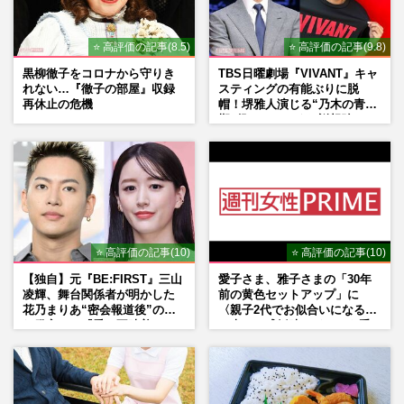
⭐ 高評価の記事(8.5)
⭐ 高評価の記事(9.8)
黒柳徹子をコロナから守りき
TBS日曜劇場『VIVANT』キャ
れない…『徹子の部屋』収録
スティングの有能ぶりに脱
再休止の危機
帽！堺雅人演じる“乃木の青年
期”役は、そっくり説根強い
Mr.Children桜井和寿のバンド
マン長男・櫻井海音だった
⭐ 高評価の記事(10)
⭐ 高評価の記事(10)
【独自】元『BE:FIRST』三山
愛子さま、雅子さまの「30年
凌輝、舞台関係者が明かした
前の黄色セットアップ」に
花乃まりあ“密会報道後”の呆
〈親子2代でお似合いになる〉
れ発言と、『愛の不時着』の
の声、ご成婚時のドレスも手
劇場が答えた共演舞台の行方
がけた森英恵さんとの絆