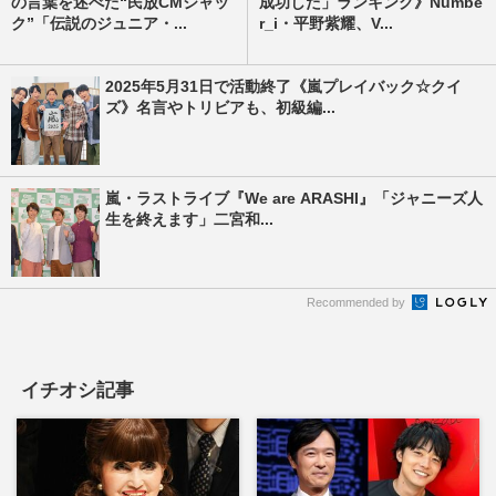
の言葉を述べた“民放CMジャッ
成功した」ランキング》Numbe
ク”「伝説のジュニア・...
r_i・平野紫耀、V...
2025年5月31日で活動終了《嵐プレイバック☆クイ
ズ》名言やトリビアも、初級編...
嵐・ラストライブ『We are ARASHI』「ジャニーズ人
生を終えます」二宮和...
Recommended by
イチオシ記事