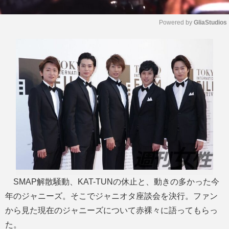
Powered by 
GliaStudios
M
u
t
e
SMAP解散騒動、KAT-TUNの休止と、動きの多かった今
年のジャニーズ。そこでジャニオタ座談会を決行。ファン
から見た現在のジャニーズについて赤裸々に語ってもらっ
た。