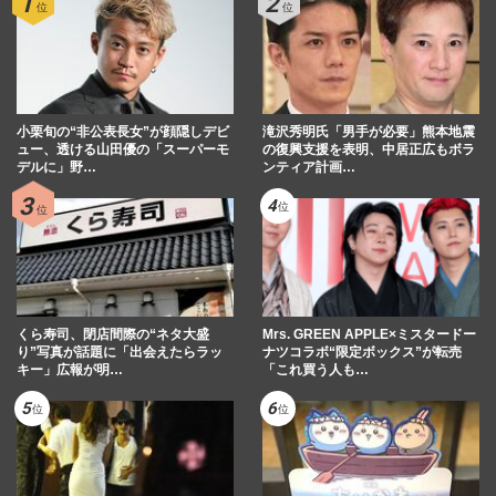
小栗旬の“非公表長女”が顔隠しデビ
滝沢秀明氏「男手が必要」熊本地震
ュー、透ける山田優の「スーパーモ
の復興支援を表明、中居正広もボラ
デルに」野…
ンティア計画…
くら寿司、閉店間際の“ネタ大盛
Mrs. GREEN APPLE×ミスタードー
り”写真が話題に「出会えたらラッ
ナツコラボ“限定ボックス”が転売
キー」広報が明…
「これ買う人も…