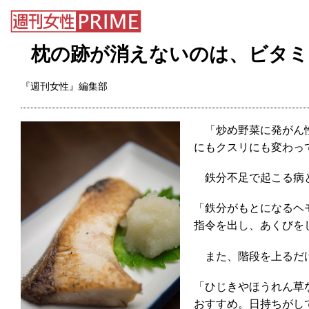
枕の跡が消えないのは、ビタミ
『週刊女性』編集部
「炒め野菜に発がん性
にもクスリにも変わっ
鉄分不足で起こる病と
「鉄分がもとになるヘ
指令を出し、あくびを
また、階段を上るだけ
「ひじきやほうれん草
おすすめ。日持ちがし